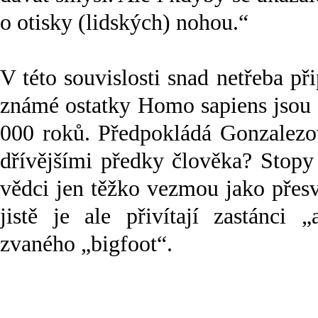
o otisky (lidských) nohou.“
V této souvislosti snad netřeba při
známé ostatky Homo sapiens jsou 
000 roků. Předpokládá Gonzalezo
dřívějšími předky člověka? Stopy
vědci jen těžko vezmou jako přes
jistě je ale přivítají zastánci 
zvaného „bigfoot“.