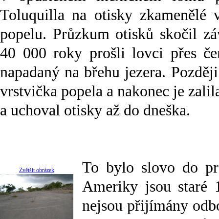
Toluquilla na otisky zkamenělé
popelu. Průzkum otisků skočil zá
40 000 roky prošli lovci přes če
napadaný na břehu jezera. Později
vrstvička popela a nakonec je zali
a uchoval otisky až do dneška.
To bylo slovo do pra
Zvětšit obrázek
Ameriky jsou staré 
nejsou přijímány odbo