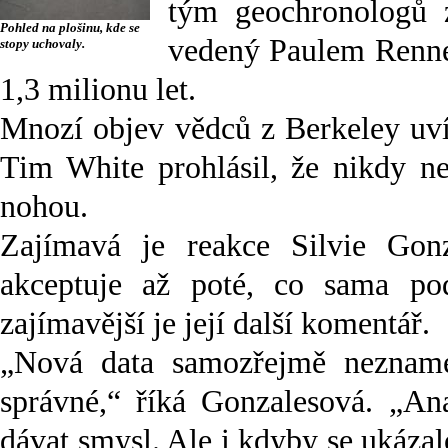
tým geochronologů z
Pohled na plošinu, kde se
vedený Paulem Rennem.
stopy uchovaly.
1,3 milionu let.
Mnozí objev vědců z Berkeley uví
Tim White prohlásil, že nikdy ne
nohou.
Zajímavá je reakce Silvie Gon
akceptuje až poté, co sama po
zajímavější je její další komentář.
„Nová data samozřejmě neznamen
správné,“ říká Gonzalesová. „Ana
dávat smysl. Ale i kdyby se ukázalo