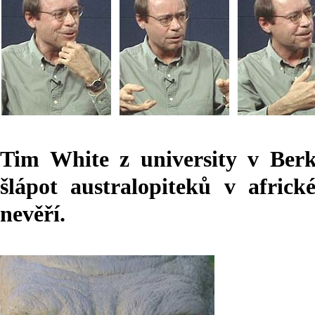
Tim White z university v Berk
šlápot australopiteků v afri
nevěří.