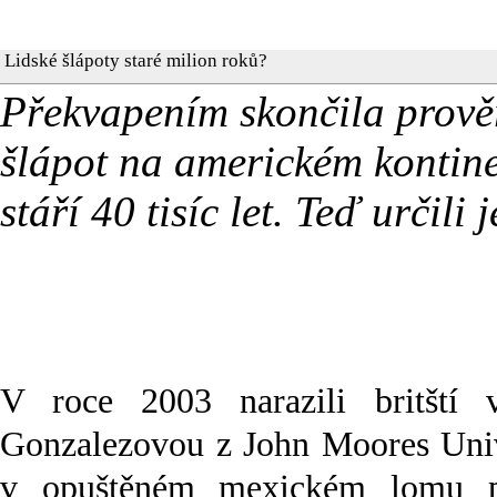
Lidské šlápoty staré milion roků?
Překvapením skončila prověr
šlápot na americkém kontin
stáří 40 tisíc let. Teď určili
V roce 2003 narazili britští v
Gonzalezovou z John Moores Univ
v opuštěném mexickém lomu p