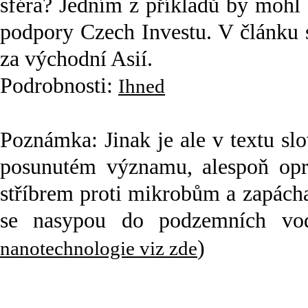
sféra? Jedním z příkladů by mohl b
podpory Czech Investu. V článku 
za východní Asií.
Podrobnosti:
Ihned
Poznámka: Jinak je ale v textu s
posunutém významu, alespoň opr
stříbrem proti mikrobům a zapách
se nasypou do podzemních vod 
)
nanotechnologie viz zde