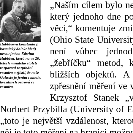
„Naším cílem bylo nez
který jednoho dne p
věcí,“ komentuje zmí
(Ohio State Universit
Hubbleova konstanta (i
není vůbec jednod
kosmický dalekohled)
nesou jméno Edwina
Hubblea, která na ve 20.
„žebříčku“ metod, k
letech minulého století
rozpoznal rozpínání
bližších objektů. 
vesmíru a zjistil, že naše
Galaxie je jením z mnoha
hvězdných ostrovů ve
zpřesnění měření ve 
vesmíru.
Krzysztof Stanek „
Norbert Przybilla (University of
„toto je největší vzdálenost, kte
něj je toto měření na hranici možn