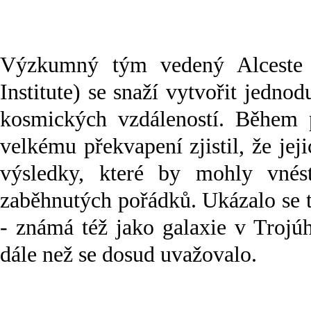
Výzkumný tým vedený Alceste 
Institute) se snaží vytvořit jedno
kosmických vzdáleností. Během 
velkému překvapení zjistil, že je
výsledky, které by mohly vné
zaběhnutých pořádků. Ukázalo se t
- známá též jako galaxie v Trojú
dále než se dosud uvažovalo.