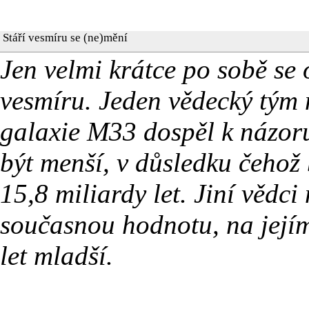
Stáří vesmíru se (ne)mění
Jen velmi krátce po sobě se 
vesmíru. Jeden vědecký tým 
galaxie M33 dospěl k názor
být menší, v důsledku čehož
15,8 miliardy let. Jiní vědci
současnou hodnotu, na jejím
let mladší.