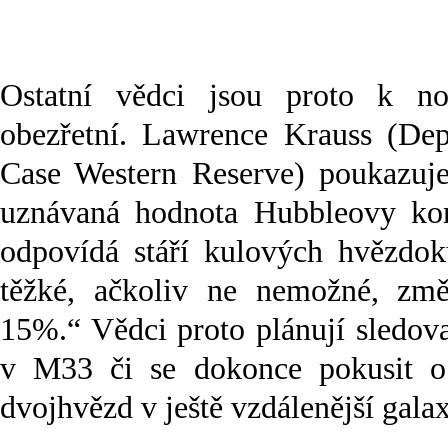
Ostatní vědci jsou proto k n
obezřetní. Lawrence Krauss (Dep
Case Western Reserve) poukazuje
uznávaná hodnota Hubbleovy kon
odpovídá stáří kulových hvězdo
těžké, ačkoliv ne nemožné, změ
15%.“ Vědci proto plánují sledova
v M33 či se dokonce pokusit o
dvojhvězd v ještě vzdálenější galax