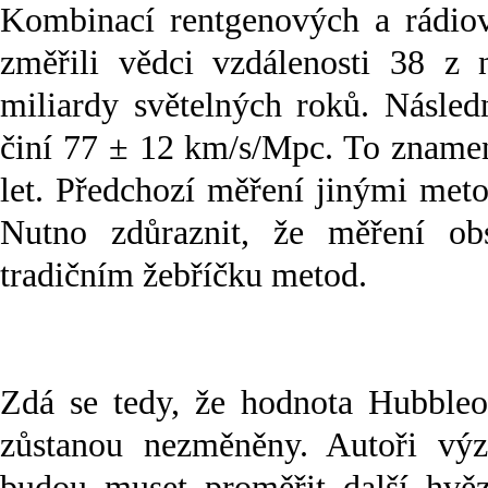
Kombinací rentgenových a rádiov
změřili vědci vzdálenosti 38 z 
miliardy světelných roků. Násle
činí 77 ± 12 km/s/Mpc. To znamen
let. Předchozí měření jinými met
Nutno zdůraznit, že měření ob
tradičním žebříčku metod.
Zdá se tedy, že hodnota Hubbleov
zůstanou nezměněny. Autoři vý
budou muset proměřit další hvěz