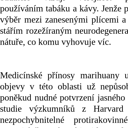
používáním tabáku a kávy. Jenže 
výběr mezi zanesenými plícemi a
stářím rozežíraným neurodegenera
nátuře, co komu vyhovuje víc.
Medicínské přínosy marihuany u
objevy v této oblasti už nepůsob
poněkud nudné potvrzení jasného 
studie výzkumníků z Harvard U
nezpochybnitelné protirakovi