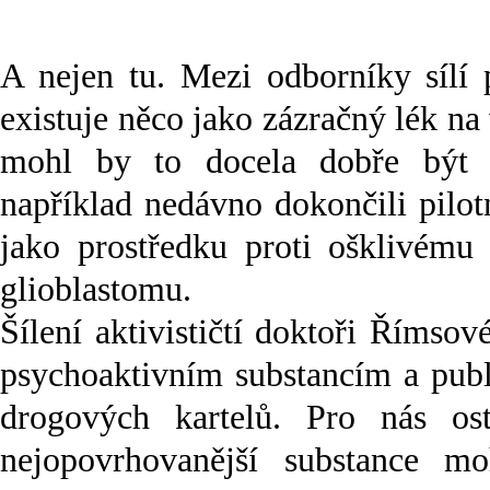
A nejen tu. Mezi odborníky sílí 
existuje něco jako zázračný lék na
mohl by to docela dobře být 
například nedávno dokončili pilot
jako prostředku proti ošklivém
glioblastomu.
Šílení aktivističtí doktoři Římso
psychoaktivním substancím a pub
drogových kartelů. Pro nás os
nejopovrhovanější substance m