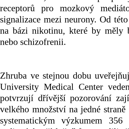
receptorů pro mozkový mediátor
signalizace mezi neurony. Od této
na bázi nikotinu, které by měly 
nebo schizofrenii.
Zhruba ve stejnou dobu uveřejň
University Medical Center vede
potvrzují dřívější pozorování z
velkého množství na jedné straně
systematickým výzkumem 356 p