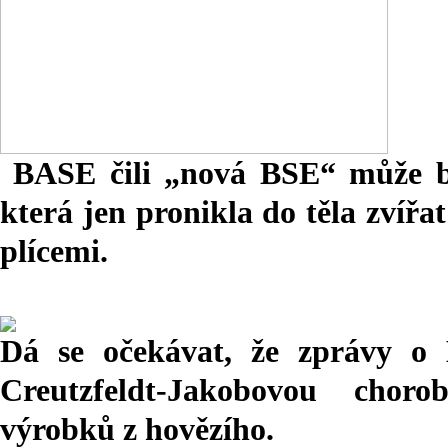
BASE čili „nová BSE“ může b
která jen pronikla do těla zvířa
plícemi.
Dá se očekávat, že zprávy o
Creutzfeldt-Jakobovou chor
výrobků z hovězího.