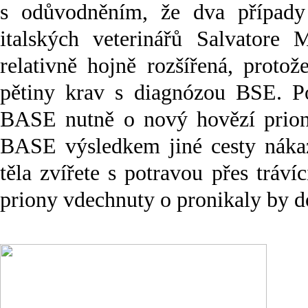
s odůvodněním, že dva případy 
italských veterinářů Salvator
relativně hojně rozšířená, proto
pětiny krav s diagnózou BSE. P
BASE nutně o nový hovězí prion
BASE výsledkem jiné cesty nákaz
těla zvířete s potravou přes tráv
priony vdechnuty o pronikaly by do