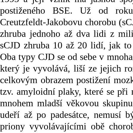
postiženého BSE. Už od roku
Creutzfeldt-Jakobovu chorobu (sC
zhruba jednoho až dva lidi z mil
sCJD zhruba 10 až 20 lidí, jak to
Oba typy CJD se od sebe v mnoha s
který je vyvolává, liší ze jejich 
celkovým obrazem postižení mozk
tzv. amyloidní plaky, které se př
mnohem mladší věkovou skupinu 
udeří až po padesátce, nemusí b
priony vyvolávajícími obě chorob