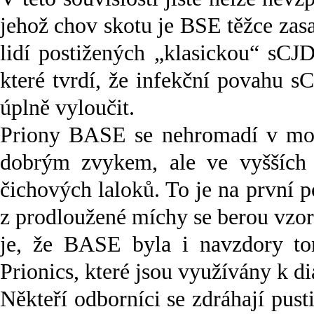
jehož chov skotu je BSE těžce zas
lidí postižených „klasickou“ sCJ
které tvrdí, že infekční povahu s
úplně vyloučit.
Priony BASE se nehromadí v moz
dobrým zvykem, ale ve vyšších
čichových laloků. To je na první 
z prodloužené míchy se berou vzo
je, že BASE byla i navzdory to
Prionics, které jsou využívány k d
Někteří odborníci se zdráhají pus