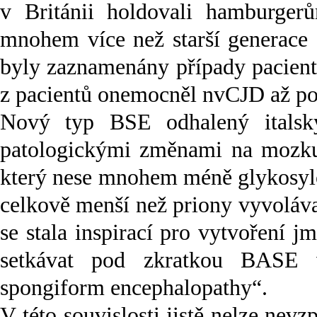
v Británii holdovali hamburger
mnohem více než starší generace 
byly zaznamenány případy pacient
z pacientů onemocněl nvCJD až po
Nový typ BSE odhalený italsk
patologickými změnami na mozku 
který nese mnohem méně glykosylo
celkově menší než priony vyvoláva
se stala inspirací pro vytvoření
setkávat pod zkratkou BASE 
spongiform encephalopathy“.
V této souvislosti jistě nelze nev