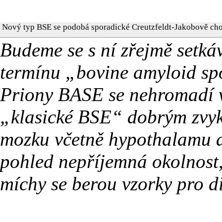
Nový typ BSE se podobá sporadické Creutzfeldt-Jakobově ch
Budeme se s ní zřejmě setká
termínu „bovine amyloid sp
Priony BASE se nehromadí v
„klasické BSE“ dobrým zvyke
mozku včetně hypothalamu a 
pohled nepříjemná okolnost,
míchy se berou vzorky pro 