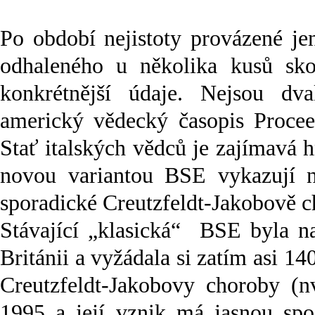
Po období nejistoty provázené j
odhaleného u několika kusů sk
konkrétnější údaje. Nejsou dva
americký vědecký časopis Procee
Stať italských vědců je zajímavá 
novou variantou BSE vykazují 
sporadické Creutzfeldt-Jakobově c
Stávající „klasická“
BSE byla na
Británii a vyžádala si zatím asi 14
Creutzfeldt-Jakobovy choroby (n
1995 a její vznik má jasnou spo