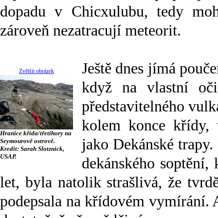
dopadu v Chicxulubu, tedy mo
zároveň nezatracují meteorit.
Ještě dnes jímá pouče
Zvětšit obrázek
když na vlastní oči
představitelného vulk
kolem konce křídy, 
Hranice křída/třetihory na
jako Dekánské trapy. N
Seymourově ostrově.
Kredit: Sarah Slotznick,
USAP.
dekánského soptění, k
let, byla natolik strašlivá, že tv
podepsala na křídovém vymírání. 