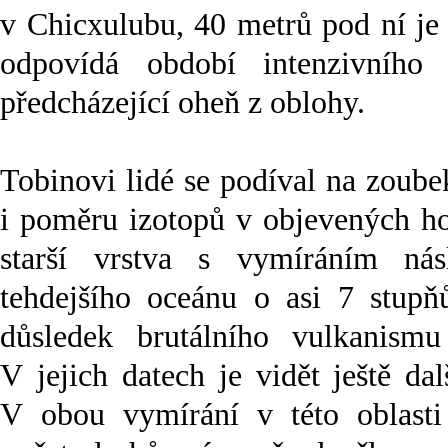
v Chicxulubu, 40 metrů pod ní je 
odpovídá období intenzivního
předcházející oheň z oblohy.
Tobinovi lidé se podíval na zoube
i poměru izotopů v objevených hor
starší vrstva s vymíráním nás
tehdejšího oceánu o asi 7 stup
důsledek brutálního vulkanismu
V jejich datech je vidět ještě da
V obou vymírání v této oblasti