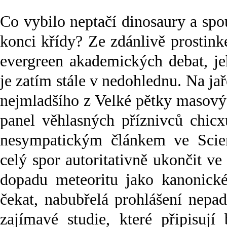
Co vybilo neptačí dinosaury a spo
konci křídy? Ze zdánlivě prostink
evergreen akademických debat, jeh
je zatím stále v nedohlednu. Na ja
nejmladšího z Velké pětky masový
panel věhlasných příznivců chicx
nesympatickým článkem ve Scien
celý spor autoritativně ukončit v
dopadu meteoritu jako kanonické
čekat, nabubřelá prohlášení nep
zajímavé studie, které připisují