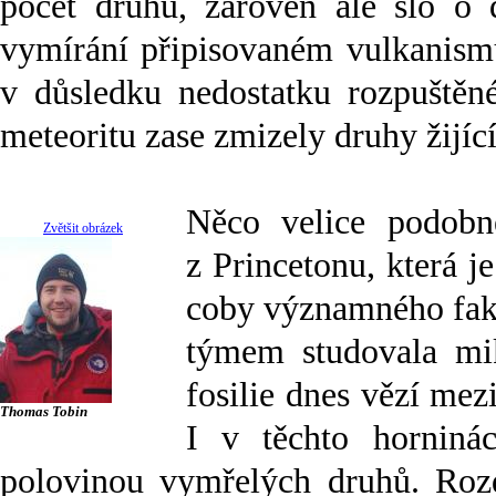
počet druhů, zároveň ale šlo o 
vymírání připisovaném vulkanism
v důsledku nedostatku rozpuštěn
meteoritu zase zmizely druhy žijící
Něco velice podobné
Zvětšit obrázek
z Princetonu, která 
coby významného fakt
týmem studovala mikr
fosilie dnes vězí me
Thomas Tobin
I v těchto horniná
polovinou vymřelých druhů. Rozd