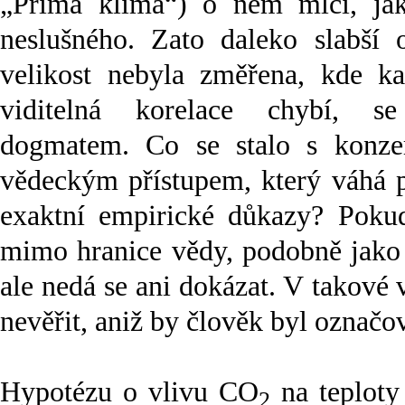
„Prima klima“) o něm mlčí, ja
neslušného. Zato daleko slabší 
velikost nebyla změřena, kde ka
viditelná korelace chybí, s
dogmatem. Co se stalo s konze
vědeckým přístupem, který váhá p
exaktní empirické důkazy? Pokud
mimo hranice vědy, podobně jako 
ale nedá se ani dokázat. V takové
nevěřit, aniž by člověk byl označov
Hypotézu o vlivu CO
na teploty
2