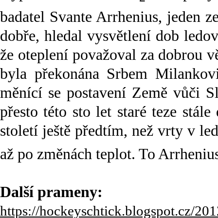
badatel Svante Arrhenius, jeden z
dobře, hledal vysvětlení dob led
že oteplení považoval za dobrou vě
byla překonána Srbem Milankovič
měnící se postavení Země vůči S
přesto této sto let staré teze stál
století ještě předtím, než vrty v 
až po změnách teplot. To Arrheniu
Další prameny:
https://hockeyschtick.blogspot.cz/20