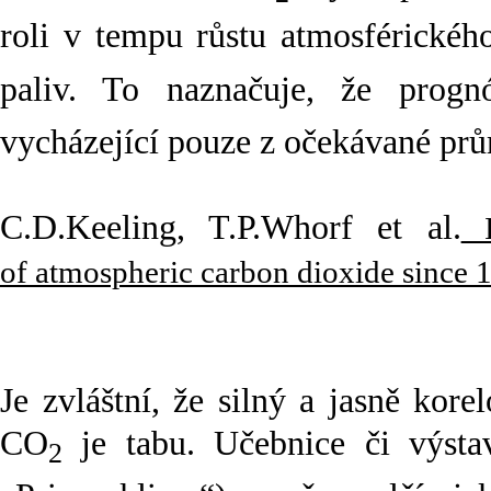
roli v tempu růstu atmosférické
paliv. To naznačuje, že progn
vycházející pouze z očekávané prům
C.D.Keeling, T.P.Whorf et al.
I
of atmospheric carbon dioxide since 
Je zvláštní, že silný a jasně kore
CO
je tabu. Učebnice či výsta
2