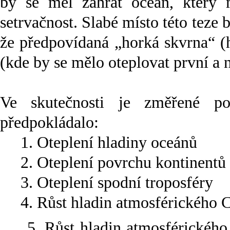
by se měl zahřát oceán, který 
setrvačnost. Slabé místo této teze 
že předpovídaná „horká skvrna“ (h
(kde by se mělo oteplovat první a 
Ve skutečnosti je změřené po
předpokládalo:
1. Oteplení hladiny oceánů
2. Oteplení povrchu kontinentů
3. Oteplení spodní troposféry
4. Růst hladin atmosférického 
5. Růst hladin atmosférickéh