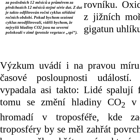
rovníku. Oxi
za posledních 12 měsíců a průměrem za
předchozích 12 měsíců stejné série dat. Z dat
je takto odfiltrován roční cyklus střídání
z jižních mo
ročních období. Pokud bychom sezónní
cyklus neodfiltrovali, viděli bychom, že
gigatun uhlík
nejvyšší hladiny CO2 jsou na severní
polokouli v zimě (protože vegetace „spí“).
Výzkum uvádí i na pravou míru
časové posloupnosti událostí. 
vypadala asi takto: Lidé spalují 
tomu se změní hladiny CO
v 
2
hromadí v troposféře, kde za
troposféry by se měl zahřát povrc