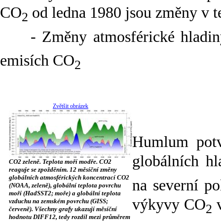
CO
od ledna 1980 jsou změny v t
2
- Změny atmosférické hladi
emisích CO
2
Zvětšit obrázek
Humlum potv
globálních h
CO2 zeleně. Teplota moří modře. CO2
reaguje se zpožděním. 12 měsíční změny
globálních atmosférických koncentrací CO2
na severní p
(NOAA, zeleně), globální teplota povrchu
moří (HadSST2; moře) a globální teplota
výkyvy CO
vzduchu na zemském povrchu (GISS;
2
červeně). Všechny grafy ukazují měsíční
hodnotu DIFF12, tedy rozdíl mezi průměrem