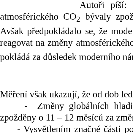
Autoři píší:
atmosférického CO
bývaly zpožd
2
Avšak předpokládalo se, že mode
reagovat na změny atmosférické
pokládá za důsledek moderního ná
Měření však ukazují, že od dob led
- Změny globálních hladin at
zpožděny o 11 – 12 měsíců za změ
- Vysvětlením značné části poz