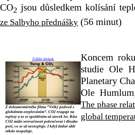
CO
jsou důsledkem kolísání tepl
2
(56 minut)
ze Salbyho přednášky
Koncem roku
Zvětšit obrázek
studie Ole 
Planetary Cha
Ole Humlum, 
The phase rela
Z dokumentárního filmu “Velký podvod s
globálním oteplováním“. CO2 reaguje na
global tempera
teploty a to se zpožděním až stovek let. Růst
CO2 může setrvačností pokračovat i dlouho
poté, co se už neotepluje. I když žádné uhlí
nikdo nespaluje.