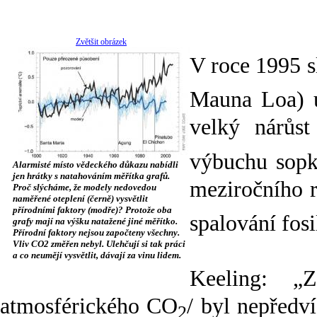
Zvětšit obrázek
V roce 1995 s
Mauna Loa) up
velký nárůs
výbuchu sopk
Alarmisté místo vědeckého důkazu nabídli
jen hrátky s natahováním měřítka grafů.
meziročního 
Proč slýcháme, že modely nedovedou
naměřené oteplení (černě) vysvětlit
přírodními faktory (modře)? Protože oba
spalování fosi
grafy mají na výšku natažené jiné měřítko.
Přírodní faktory nejsou započteny všechny.
Vliv CO2 změřen nebyl. Ulehčují si tak práci
a co neumějí vysvětlit, dávají za vinu lidem.
Keeling: „
atmosférického CO
/ byl nepředví
2