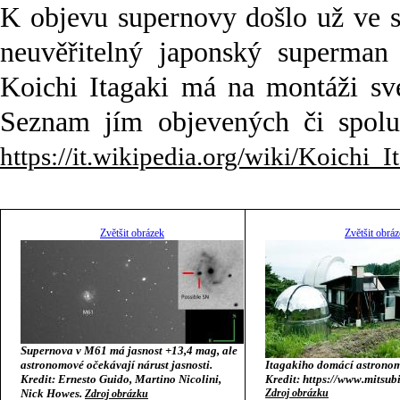
K objevu supernovy došlo už ve st
neuvěřitelný japonský superman
Koichi Itagaki má na montáži své
Seznam jím objevených či spolu
https://it.wikipedia.org/wiki/Koichi_I
Zvětšit obrázek
Zvětšit obrá
Supernova v M61 má jasnost +13,4 mag, ale
astronomové očekávají nárust jasnosti.
Itagakiho domácí astronom
Kredit: Ernesto Guido, Martino Nicolini,
Kredit: https://www.mitsub
Nick Howes.
Zdroj obrázku
Zdroj obrázku