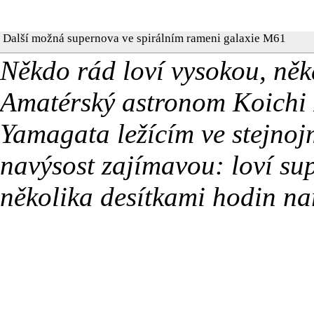
Další možná supernova ve spirálním rameni galaxie M61
Někdo rád loví vysokou, něk
Amatérský astronom Koichi 
Yamagata ležícím ve stejnoj
navýsost zajímavou: loví su
několika desítkami hodin na