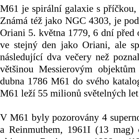
M61 je spirální galaxie s příčkou,
Známá též jako NGC 4303, je podo
Oriani 5. května 1779, 6 dní před 
ve stejný den jako Oriani, ale sp
následující dva večery než pozna
většinou Messierovým objektům n
dubna 1786 M61 do svého katalogu
M61 leží 55 milionů světelných let
V M61 byly pozorovány 4 supern
a Reinmuthem, 1961I (13 mag)