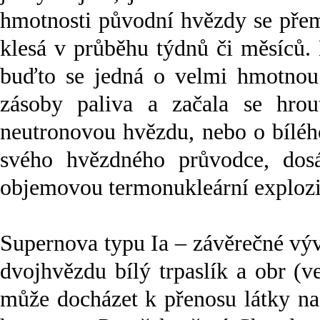
hmotnosti původní hvězdy se přemě
klesá v průběhu týdnů či měsíců.
buďto se jedná o velmi hmotnou 
zásoby paliva a začala se hrout
neutronovou hvězdu, nebo o bílého
svého hvězdného průvodce, dos
objemovou termonukleární explozi
Supernova typu Ia – závěrečné výv
dvojhvězdu bílý trpaslík a obr (v
může docházet k přenosu látky na b