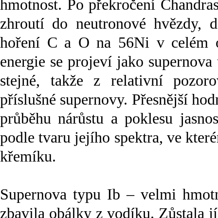
hmotnost. Po překročení Chandras
zhroutí do neutronové hvězdy, 
hoření C a O na 56Ni v celém ob
energie se projeví jako supernova
stejné, takže z relativní pozoro
příslušné supernovy. Přesnější hodn
průběhu nárůstu a poklesu jasnos
podle tvaru jejího spektra, ve kte
křemíku.
Supernova typu Ib – velmi hmotn
zbavila obálky z vodíku. Zůstala jí