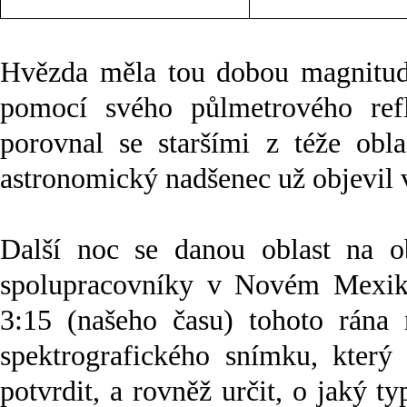
Hvězda měla tou dobou magnitudu
pomocí svého půlmetrového re
porovnal se staršími z téže obla
astronomický nadšenec už objevil 
Další noc se danou oblast na o
spolupracovníky v Novém Mexiku
3:15 (našeho času) tohoto rána 
spektrografického snímku, který 
potvrdit, a rovněž určit, o jaký ty