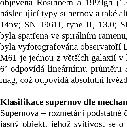
objevena Rosinoem a 1999gn (1
následující typy supernov a také a
14pv; SN 1961I, type II, 13.0; S
byla spatřena ve spirálním ramenu,
byla vyfotografována observatoří 
M61 je jednou z větších galaxií v
6’ odpovídá lineárnímu průměru 3
mag, což odpovídá absolutní hvězd
Klasifikace supernov dle mecha
Supernova – rozmetání podstatné č
jasný objekt, jehož svítívost se