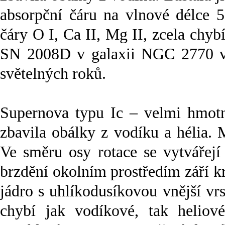
absorpční čáru na vlnové délce 
čáry O I, Ca II, Mg II, zcela chy
SN 2008D v galaxii NGC 2770 v 
světelných roků.
Supernova typu Ic – velmi hmotn
zbavila obálky z vodíku a hélia. 
Ve směru osy rotace se vytvářejí
brzdění okolním prostředím září 
jádro s uhlíkodusíkovou vnější vr
chybí jak vodíkové, tak heliov