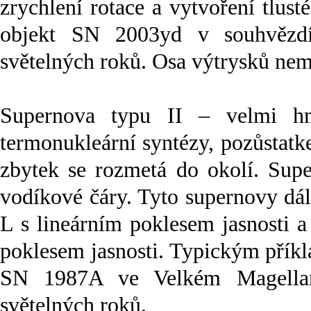
zrychlení rotace a vytvoření tlus
objekt SN 2003yd v souhvězdí
světelných roků. Osa výtrysků nem
Supernova typu II – velmi hm
termonukleární syntézy, pozůstatk
zbytek se rozmetá do okolí. Supe
vodíkové čáry. Tyto supernovy dál
L s lineárním poklesem jasnosti a
poklesem jasnosti. Typickým přík
SN 1987A ve Velkém Magellan
světelných roků.