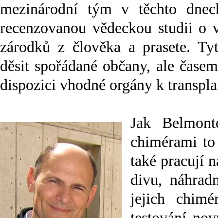
mezinárodní tým v těchto dnech
recenzovanou vědeckou studii o v
zárodků z člověka a prasete. T
děsit spořádané občany, ale čase
dispozici vhodné orgány k transpl
Jak Belmont
chimérami to
také pracují 
divu, náhrad
jejich chimé
testování no