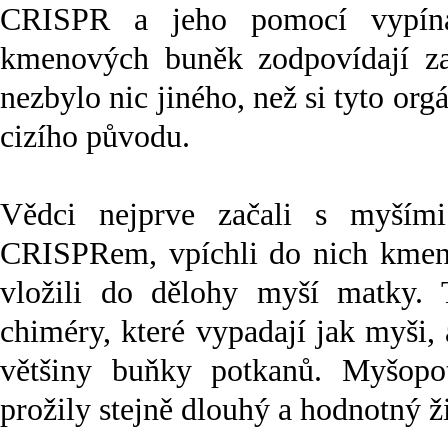
CRISPR a jeho pomocí vypínal
kmenových buněk zodpovídají z
nezbylo nic jiného, než si tyto o
cizího původu.
Vědci nejprve začali s myšími
CRISPRem, vpíchli do nich kmen
vložili do dělohy myší matky. 
chiméry, které vypadají jak myši, 
většiny buňky potkanů. Myšopo
prožily stejně dlouhý a hodnotný ž