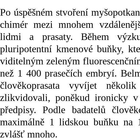
Po úspěšném stvoření myšopotkanů
chimér mezi mnohem vzdáleněj
lidmi a prasaty. Během výzku
pluripotentní kmenové buňky, kte
viditelným zeleným fluorescenční
než 1 400 prasečích embryí. Belm
člověkoprasata vyvíjet někol
zlikvidovali, poněkud ironicky v
předpisy. Podle badatelů člověk
maximálně 1 lidskou buňku na 10
zvlášť mnoho.