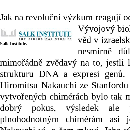
Jak na revoluční výzkum reagují o
Vývojový bio
věd v izraels
Salk Institute.
nesmírně důl
mimořádně zvědavý na to, jestli 
strukturu DNA a expresi genů.
Hiromitsu Nakauchi ze Stanfordu 
vytvořených chimérách bylo tak m
dobrý pokus, výsledek ale
plnohodnotným chimérám asi je