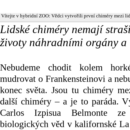
Vítejte v hybridní ZOO: Vědci vytvořili první chiméry mezi li
Lidské chiméry nemají straši
životy náhradními orgány a 
Nebudeme chodit kolem hork
mudrovat o Frankensteinovi a neb
konec světa. Jsou tu chiméry mez
další chiméry – a je to paráda. 
Carlos Izpisua Belmonte ze 
biologických věd v kalifornské La