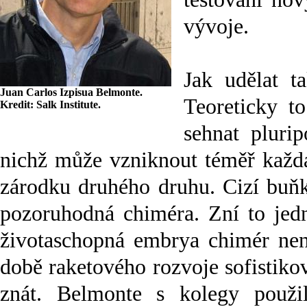
vývoje.
Jak udělat t
Juan Carlos Izpisua Belmonte.
Teoreticky to
Kredit: Salk Institute.
sehnat pluri
nichž může vzniknout téměř každá
zárodku druhého druhu. Cizí buňk
pozoruhodná chiméra. Zní to jedn
životaschopná embrya chimér nen
době raketového rozvoje sofistiko
znát. Belmonte s kolegy použi