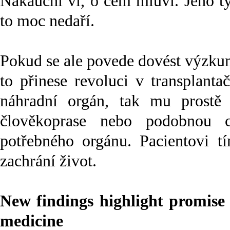
Nakauchi ví, o čem mluví. Jeho t
to moc nedaří.
Pokud se ale povede dovést výzku
to přinese revoluci v transplant
náhradní orgán, tak mu prostě
člověkoprase nebo podobnou 
potřebného orgánu. Pacientovi t
zachrání život.
New findings highlight promise 
medicine