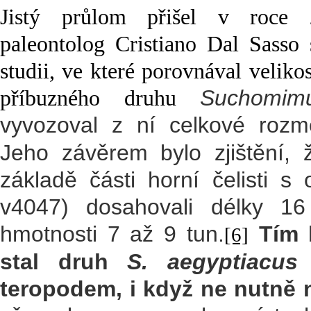
Jistý průlom přišel v roce 
paleontolog Cristiano Dal Sasso 
studii, ve které porovnával veliko
Suchomimu
příbuzného druhu
vyvozoval z ní celkové rozm
Jeho závěrem bylo zjištění, 
základě části horní čelisti
v4047) dosahovali délky 1
hmotnosti 7 až 9 tun.
Tím 
[6]
stal druh
S. aegyptiacus
teropodem, i když ne nutně 