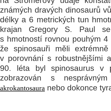
na Stromerovy údaje konstat
známých dravých dinosaurů vů
délky a 6 metrických tun hmotno
krajan Gregory S. Paul se
s hmotností rovnou pouhým 4 
že spinosauři měli extrémně
v porovnání s robustnějšími a
90. léta byl spinosaurus v
zobrazován s nesprávný
nebo dokonce tyr
akrokantosaura