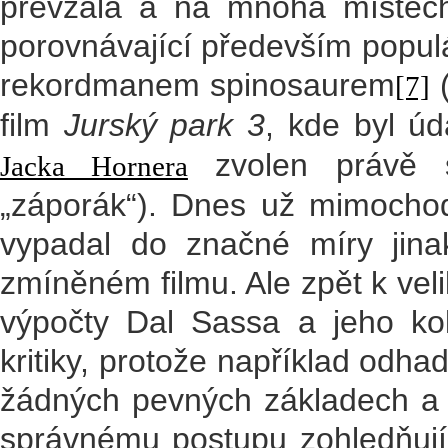
převzala a na mnoha místech 
porovnávající především popul
rekordmanem spinosaurem
(
[7]
film
Jurský park 3
, kde byl ú
zvolen právě sp
Jacka Hornera
„záporák“). Dnes už mimochod
vypadal do značné míry jina
zmíněném filmu. Ale zpět k veli
výpočty Dal Sassa a jeho ko
kritiky, protože například odh
žádných pevných základech a
správnému postupu zohledňujíc