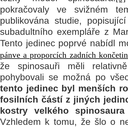
pokračovaly ve svižném t
publikována studie, popisují
subadultního exempláře z Ma
Tento jedinec poprvé nabídl 
pánve a proporcích zadních končetin
že spinosauři měli relativ
pohybovali se možná po vše
tento jedinec byl menších r
fosilních částí z jiných jed
kostry velkého spinosaura
Vzhledem k tomu, že šlo o ne