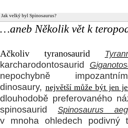
Jak velký byl Spinosaurus?
…aneb Několik vět k terop
Ačkoliv tyranosaurid
Tyra
karcharodontosaurid
Giganotosa
nepochybně impozantním
dinosaury,
největší může být jen j
dlouhodobě preferovaného náz
spinosaurid
Spinosaurus aegy
v mnoha ohledech podivný te