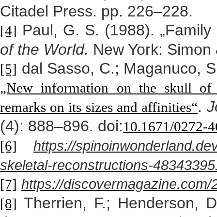
Citadel Press. pp. 226–228.
Paul, G. S. (1988). „Family
[4]
of the World.
New York: Simon 
dal Sasso, C.; Maganuco, S.
[5]
„New information on the skull of 
.
J
remarks on its sizes and affinities“
(4): 888–896. doi:
10.1671/0272-
https://spinoinwonderland.de
[6]
skeletal-reconstructions-48343395
https://discovermagazine.com/2
[7]
Therrien, F.; Henderson, D
[8]