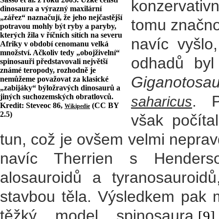
konzervativn
dinosaura a výrazný maxilární
„zářez“ naznačují, že jeho nejčastější
tomu značno
potravou mohly být ryby a paryby,
kterých žila v říčních sítích na severu
navíc vyšlo
Afriky v období cenomanu velká
množství. Ačkoliv tedy „obojživelní“
odhadů by
spinosauři představovali největší
známé teropody, rozhodně je
Giganotosau
nemůžeme považovat za klasické
„zabijáky“ býložravých dinosaurů a
jiných suchozemských obratlovců.
. P
saharicus
Kredit: Steveoc 86,
(CC BY
Wikipedie
2.5)
však počíta
tun, což je ovšem velmi nepra
navíc Therrien s Henders
alosauroidů a tyranosauroid
stavbou těla. Výsledkem pak mo
těžký model spinosaura.
[9]