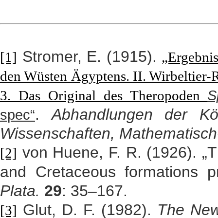
Stromer, E. (1915).
[1]
„Ergebnis
den Wüsten Ägyptens. II. Wirbeltier-R
S
3. Das Original des Theropoden
.
Abhandlungen der Kö
spec“
Wissenschaften, Mathematisch-
von Huene, F. R. (1926). „T
[2]
and Cretaceous formations pr
Plata.
29
: 35–167.
Glut, D. F. (1982).
The New 
[3]