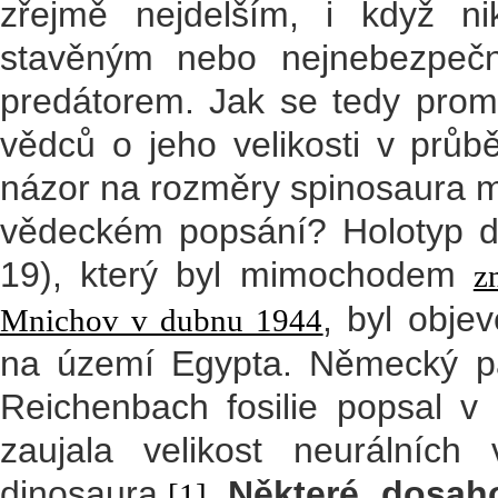
zřejmě nejdelším, i když nik
stavěným nebo nejnebezpečn
predátorem. Jak se tedy prom
vědců o jeho velikosti v průbě
názor na rozměry spinosaura m
vědeckém popsání? Holotyp 
19), který byl mimochodem
z
, byl obje
Mnichov v dubnu 1944
na území Egypta. Německý pa
Reichenbach fosilie popsal v 
zaujala velikost neurálních
dinosaura.
Některé dosah
[1]