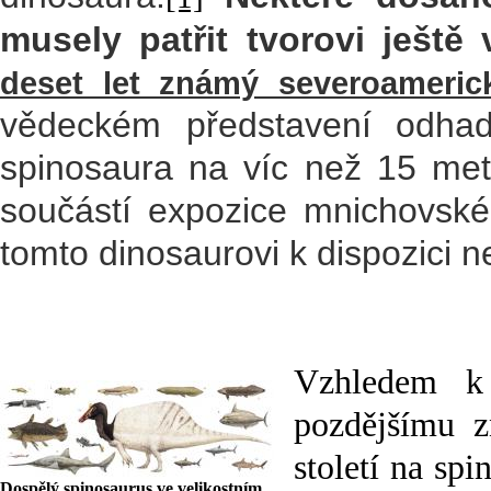
musely patřit tvorovi ještě
deset let známý severoameric
vědeckém představení odhado
spinosaura na víc než 15 metr
součástí expozice mnichovsk
tomto dinosaurovi k dispozici n
Vzhledem k 
pozdějšímu z
století na sp
Dospělý spinosaurus ve velikostním