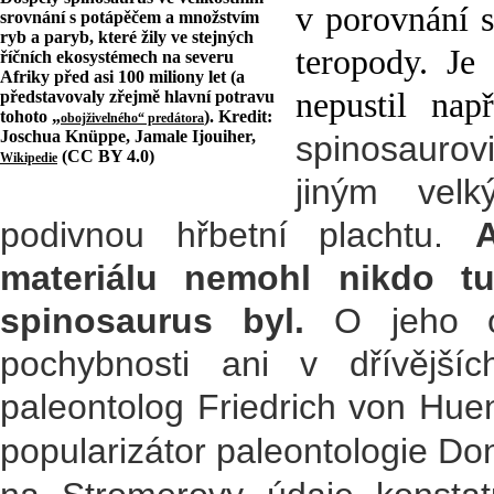
v porovnání s
srovnání s potápěčem a množstvím
ryb a paryb, které žily ve stejných
teropody. Je
říčních ekosystémech na severu
Afriky před asi 100 miliony let (a
nepustil nap
představovaly zřejmě hlavní potravu
tohoto „
). Kredit:
obojživelného“ predátora
Joschua Knüppe, Jamale Ijouiher,
spinosaurov
(CC BY 4.0)
Wikipedie
jiným vel
podivnou hřbetní plachtu.
materiálu nemohl nikdo tu
spinosaurus byl.
O jeho ob
pochybnosti ani v dřívějšíc
paleontolog Friedrich von Hue
popularizátor paleontologie Don