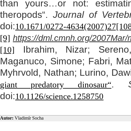
than yours…or not: estimati
theropods“.
Journal of Verteb
doi:
10.1671/0272-4634(2007)27[1
https://dml.cmnh.org/2007Mar
[9]
Ibrahim, Nizar; Sereno,
[10]
Maganuco, Simone; Fabri, Matte
Myhrvold, Nathan; Lurino, Daw
.
giant predatory dinosaur“
doi:
10.1126/science.1258750
Autor:
Vladimír Socha