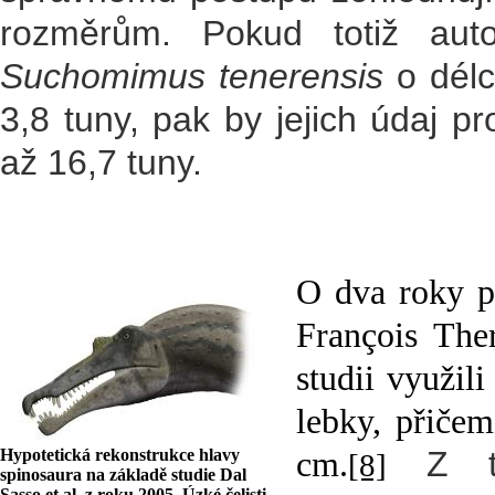
rozměrům. Pokud totiž auto
Suchomimus tenerensis
o délc
3,8 tuny, pak by jejich údaj p
až 16,7 tuny.
O dva roky p
François The
studii využil
lebky, přiče
Z těc
Hypotetická rekonstrukce hlavy
cm.
[8]
spinosaura na základě studie Dal
Sasso et al. z roku 2005. Úzké čelisti