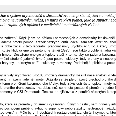
e o systém urychlovačů a shromažďovacích prstenců, které umožňují při
pernov a neutronových hvězd, i v nitru velkých planet, jako je Jupiter n
t řadu zajímavých aplikací v medicíně či materiálových vědách.
o zařízení. Když jsem na přelomu osmdesátých a devadesátý let dokončil a
aderné hmoty pomocí srážek těžkých iontů. Začal jsem tak jezdit do labor
té době začal v této laboratoři pracovat nový urychlovač SIS18, který umož
, že klidová energie protonu je téměř 1GeV, jsou takto urychlená jádra více
ou hmotu. Dosažené energie a teploty stačí k tomu, aby se jaderná kapalina,
mální studené jaderné hmotě jsou pouze nukleony, tedy protony a neutrony
na baryony, ke kterým patří i nukleony, a mezony. Podrobnější přehled a popis
využívaly urychlovač SIS18, umožnily dramaticky rozšířit naše znalosti o v
ěnými fázemi jaderné hmoty. Ukázalo se, že jde o fázový přechod prvního d
tomu proměření kalorimetrické křivky, tedy závislosti růstu teploty hmoty na
du prvního druhu zastaví na dobu, než se hmota postupně přemění z jedné 
perimenty v GSI Darmstadt. Teplota se zjišťovala z poměrů některých izoto
.
y, které se promítaly do směru vyzařování různých částic, nám přinesly inform
á pro pochopení průběhu výbuchu supernovy nebo stability neutronové hvězd
jsou uvnitř ní. Mělo by v ní docházet k restaurování tzv. chirální symetrie, k