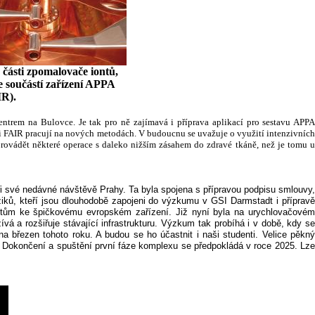
 části zpomalovače iontů,
e součástí zařízení APPA
IR).
ntrem na Bulovce. Je tak pro ně zajímavá i příprava aplikací pro sestavu APPA
d i FAIR pracují na nových metodách. V budoucnu se uvažuje o využití intenzivních
provádět některé operace s daleko nižším zásahem do zdravé tkáně, než je tomu u
i své nedávné návštěvě Prahy. Ta byla spojena s přípravou podpisu smlouvy,
iků, kteří jsou dlouhodobě zapojeni do výzkumu v GSI Darmstadt i příprav
dentům ke špičkovému evropském zařízení. Již nyní byla na urychlovačovém
a rozšiřuje stávající infrastrukturu. Výzkum tak probíhá i v době, kdy se
a březen tohoto roku. A budou se ho účastnit i naši studenti. Velice pěkný
í. Dokončení a spuštění první fáze komplexu se předpokládá v roce 2025. Lz