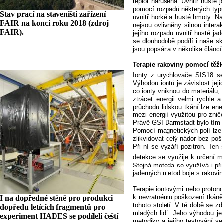
teplot narušena. Uvnitř husté 
pomocí rozpadů některých typů
Stav prací na staveništi zařízení
uvnitř horké a husté hmoty. Na
FAIR na konci roku 2018 (zdroj
nejsou ovlivněny silnou inter
FAIR).
jejího rozpadu uvnitř husté 
se dlouhodobě podílí i naše s
jsou popsána v několika článcí
Terapie rakoviny pomocí těž
Ionty z urychlovače SIS18 se
Výhodou iontů je závislost jej
co ionty vniknou do materiálu,
ztrácet energii velmi rychle 
průchodu lidskou tkání lze ene
mezi energií využitou pro znič
Právě GSI Darmstadt bylo tím p
Pomocí magnetických polí lze 
zlikvidovat celý nádor bez pošk
Při ní se vyzáří pozitron. Ten
detekce se využije k určení m
Stejná metoda se využívá i při
jaderných metod boje s rakovi
Terapie iontovými nebo proton
k nevratnému poškození tkáně 
I na dopředné stěně pro produkci
tohoto století. V té době se z
dopředu letících fragmentů pro
mladých lidí. Jeho výhodou je
experiment HADES se podíleli čeští
metodiky a jejího testování s