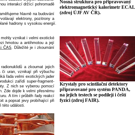
Nosná struktura pro připravovaný
nou interakcí držící pohromadě
elektromagnetický kalorimetr ECAL
(zdroj ÚJF AV ČR).
zaměřujeme hlavně na budování
olávají elektrony, pozitrony a
lané hadrony s vysokou energií.
 mohly vznikat i velmi exotické
zi hmotou a antihmotou a její
ci ČAS
. Důležité je i zkoumání
radionuklidů a zkoumat jejich
 či uran, vznikají při výbuchu
iká řada velmi exotických jader
odukci zařídí super-fragment-
Krystaly pro scintilační detektory
enty. Z nich se vyberou pomocí
připravované pro systém PANDA,
ch. Zde dojde k velmi přesnému
na jejich testech se podílejí i čeští
turu. A tím i průběh řady reakcí
fyzici (zdroj FAIR).
 a popsat jevy probíhající při
 této události.