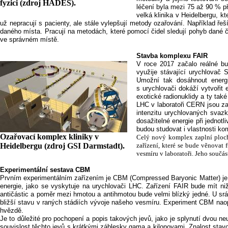
fyzici (zdroj HADES).
léčení byla mezi 75 až 90 % p
velká klinika v Heidelbergu, k
už nepracují s pacienty, ale stále vylepšují metody ozařování. Například řeší
daného místa. Pracují na metodách, které pomocí čidel sledují pohyb dané č
ve správném místě.
Stavba komplexu FAIR
V roce 2017 začalo reálné b
využije stávající urychlova
Umožní tak dosáhnout energ
s urychlovači dokáží vytvořit
exotické radionuklidy a ty tak
LHC v laboratoři CERN jsou zam
intenzitu urychlovaných svaz
dosažitelné energie při jednot
budou studovat i vlastnosti ko
Ozařovací komplex kliniky v
Celý nový komplex zaplní ploch
Heidelbergu (zdroj GSI Darmstadt).
zařízení, které se bude věnova
vesmíru v laboratoři. Jeho součá
Experimentální sestava CBM
Prvním experimentálním zařízením je CBM (Compressed Baryonic Matter) je 
energie, jako se vyskytuje na urychlovači LHC. Zařízení FAIR bude mít ni
antičástic a poměr mezi hmotou a antihmotou bude velmi blízký jedné. U srá
bližší stavu v raných stádiích vývoje našeho vesmíru. Experiment CBM nao
hvězdě.
Je to důležité pro pochopení a popis takových jevů, jako je splynutí dvou n
souvislost těchto jevů s krátkými záblesky gama a kilonovami. Znalost stav