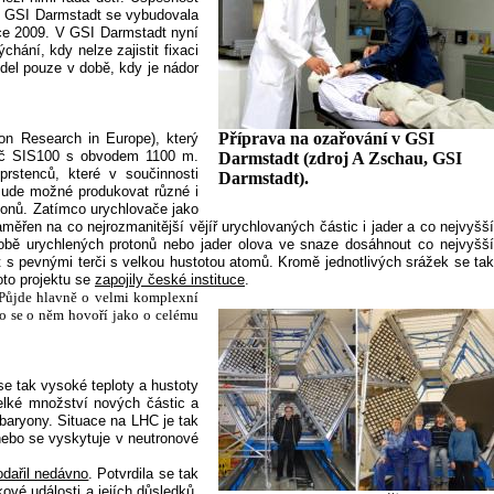
 v GSI Darmstadt se vybudovala
roce 2009. V GSI Darmstadt nyní
chání, kdy nelze zajistit fixaci
idel pouze v době, kdy je nádor
Příprava na ozařování v GSI
 Ion Research in Europe
), který
vač SIS100 s obvodem 1100 m.
Darmstadt (zdroj A Zschau, GSI
stenců, které v součinnosti
Darmstadt).
 Bude možné produkovat různé i
otonů. Zatímco urychlovače jako
měřen na co nejrozmanitější vějíř urychlovaných částic i jader a co nejvyšší
 sobě urychlených protonů nebo jader olova ve snaze dosáhnout co nejvyšší
t s pevnými terči s velkou hustotou atomů. Kromě jednotlivých srážek se tak
oto projektu se
zapojily české instituce
.
 Půjde hlavně o velmi komplexní
o se o něm hovoří jako o celému
e tak vysoké teploty a hustoty
velké množství nových částic a
baryony. Situace na LHC je tak
nebo se vyskytuje v neutronové
odařil nedávno
. Potvrdila se tak
vé události a jejích důsledků.