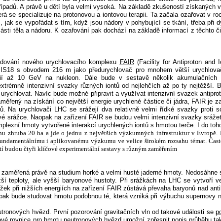
řípadů. A právě u dětí byla velmi vysoká. Na základě zkušeností získaných
terá se specializuje na protonovou a iontovou terapii. Ta začala ozařovat v 
, jak se vypořádat s tím, když jsou nádory v pohybující se tkání, třeba při dý
ásti těla a nádoru. K ozařování pak dochází na základě informací z těchto č
udování nového urychlovacího komplexu
FAIR
(
Facility for Antiproton and
č SIS18 s obvodem 216 m jako předurychlovač pro mnohem větší urychlo
ií až 10 GeV na nukleon. Dále bude v sestavě několik akumulačních pr
 extrémně intenzivní svazky různých iontů od nejlehčích až po ty nejtěžší.
é urychlovat. Navíc bude možné připravit a využívat intenzivní svazek antipr
ěřený na získání co největší energie urychlené částice či jádra, FAIR je za
ků. Na urychlovači LHC se srážejí dva relativně velmi řídké svazky proti
livé srážce. Naopak na zařízení FAIR se budou velmi intenzivní svazky sráže
mplexní hmoty vytvořené interakcí urychlených iontů s hmotou terče. I do toh
u zhruba 20 ha a jde o jednu z největších výzkumných infrastruktur v Evropě.
t fundamentálnímu i aplikovanému výzkumu ve velice širokém rozsahu témat. Čast
stí budou čtyři klíčové experimentální sestavy s různým zaměřením
zaměřená právě na studium horké a velmi husté jaderné hmoty. Nedosáhne s
žší teploty, ale vyšší baryonové hustoty. Při srážkách na LHC se vytvoří 
žek při nižších energiích na zařízení FAIR zůstává převaha baryonů nad anti
pak bude studovat hmotu podobnou té, která vzniká při výbuchu supernovy 
eutronových hvězd. První pozorování gravitačních vln od takové události se
p
ové rovnice pro hmotu neutronových hvězd umožní zpřesnit popis průběhu tako