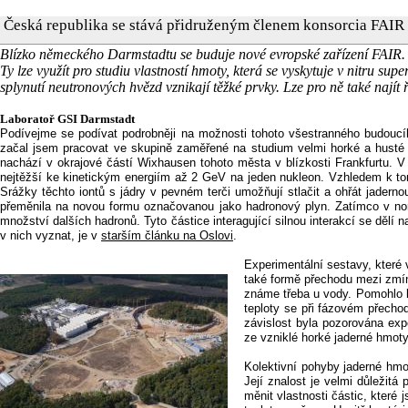
Česká republika se stává přidruženým členem konsorcia FAIR
Blízko německého Darmstadtu se buduje nové evropské zařízení FAIR. Jd
Ty lze využít pro studiu vlastností hmoty, která se vyskytuje v nitru su
splynutí neutronových hvězd vznikají těžké prvky. Lze pro ně také nají
Laboratoř GSI Darmstadt
Podívejme se podívat podrobněji na možnosti tohoto všestranného budoucíh
začal jsem pracovat ve skupině zaměřené na studium velmi horké a husté j
nachází v okrajové částí Wixhausen tohoto města v blízkosti Frankfurtu. V 
nejtěžší ke kinetickým energiím až 2 GeV na jeden nukleon. Vzhledem k tomu
Srážky těchto iontů s jádry v pevném terči umožňují stlačit a ohřát jadern
přeměnila na novou formu označovanou jako hadronový plyn. Zatímco v nor
množství dalších hadronů. Tyto částice interagující silnou interakcí se dělí 
v nich vyznat, je v
starším článku na Oslovi
.
Experimentální sestavy, které 
také formě přechodu mezi zmín
známe třeba u vody. Pomohlo k 
teploty se při fázovém přecho
závislost byla pozorována ex
ze vzniklé horké jaderné hmoty
Kolektivní pohyby jaderné hmot
Její znalost je velmi důležit
měnit vlastnosti částic, které 