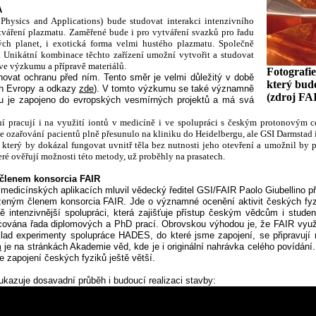
A
Physics and Applications
) bude studovat interakci intenzivního
tváření plazmatu. Zaměřené bude i pro vytváření svazků pro řadu
kých planet, i exotická forma velmi hustého plazmatu. Společně
 Unikátní kombinace těchto zařízení umožní vytvořit a studovat
ve výzkumu a přípravě materiálů.
Fotografie
ovat ochranu před ním. Tento směr je velmi důležitý v době
který bud
ch Evropy a odkazy
zde
). V tomto výzkumu se také významně
(zdroj FA
ou je zapojeno do evropských vesmírných projektů a má svá
 pracují i na využití iontů v medicíně i ve spolupráci s českým protonovým ce
ice ozařování pacientů plně přesunulo na kliniku do Heidelbergu, ale GSI Darmsta
 který by dokázal fungovat uvnitř těla bez nutnosti jeho otevření a umožnil by 
které ověřují možnosti této metody, už proběhly na prasatech.
 členem konsorcia FAIR
edicínských aplikacích mluvil vědecký ředitel GSI/FAIR Paolo Giubellino př
uženým členem konsorcia FAIR
. Jde o významné ocenění aktivit českých fyz
tě intenzivnější spolupráci, která zajišťuje přístup českým vědcům i stu
vána řada diplomových a PhD prací. Obrovskou výhodou je, že FAIR využívá 
lad experimenty spolupráce HADES, do které jsme zapojení, se připravují n
m
je na stránkách Akademie věd, kde je i originální nahrávka celého povídán
e zapojení českých fyziků ještě větší.
kazuje dosavadní průběh i budoucí realizaci stavby: