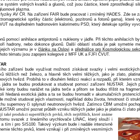
 systém volných kvarků a gluonů, což jsou částice, které zprostředkují sil
gluonové plazma.
 fyziky AV ČR. Na zařízení FAIR bude pracovat i zmíněný HADES. Zde se 
tromagnetické spršky částic (elektronů, pozitronů a fotonů gama), které vyv
ČVUT na dopředném hadronovém kalorimetru PSD, který detekuje spršky vyvo
ů pomocí anihilace antiprotonů s nukleony v jádře. Při těchto anihilacích by
ří hadrony, nebo dokonce gluonů. Další oblastí studia je pak symetrie me
 jejich významu je v
článku na Oslovi
a
přednášce pro Kosmologickou sek
tohoto tématu jsou zapojeni kolegové z MFF UK a FJFI ČVUT.
TAR
šího zařízení bude využívat možnosti získávat svazky i velmi exotických 
vků těžších než železo, a hlavně těch velmi těžkých, jako je zlato, platina
ových hvězd. Probíhá to v dlouhém řetězci reakcí a rozpadů, při kterém vzn
 jádra se budou produkovat a studovat pomocí zařízení NUSTAR. Jejich pr
žké ionty budou narážet na jádra terče a přitom se budou tříštit na fragm
olí hledaná exotická jádra a ta se budou hromadit v akumulačních prstencí
de možné studovat jejich vlastnosti, například dobu života, hmotnost či struk
chu supernovy či splynutí neutronových hvězd. Zatímco CBM umožní pochopit
USTAR umožní poznat průběh vzniku těžkých jader jako je platina či zlato při
jí také produkci supertěžkých prvků, těch nejtěžších, které známe
 tomu svazek z lineárního urychlovače LINAC, který slouží i
 a tím i pro SIS100. Takový výzkum bude i nadále intenzivně
hemie těchto prvků, které vznikají i při zmíněných vesmírných