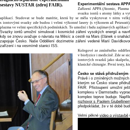
Experimentální sestava APP
sestavy NUSTAR (zdroj FAIR).
Zařízení APPA (
Atomic, Plasma 
svazku iontů s atomy látky a vy
aplikací. Studovat se bude matérie, která by se měla vyskytovat v nitru vel
s iontovými svazky zde budou i velmi výkonné lasery (s výkonem až Petawatt).
plazma ve velmi specifických podmínkách. To umožní i řadu zajímavých aplikací 
Svazky iontů umožní simulovat i kosmické záření vysokých energií a navrh
kdy se znovu uvažuje o návratu na Měsíc a cestě na Mars (článek o snahá
zapojuje Česko. Naše Oddělení dozimetrie záření vedené Marií Davídkov
zařízení i na vesmírně stanici ISS.
Kolegové ze zmíněného oddělení
v biofyzice i medicíně. Zde se s
iontových svazků jako skalpelu,
klasické chirurgie. První testy, 
Česko se stává přidruženým
Právě i o zmíněných možných m
kterým se Česko stane přidr
FAIR. Přistoupení umožní ješ
komplexu v Darmstadtu vypraco
komplex teprve buduje. Napřík
rozhovor s Paolem Giubelline
předpokládat, že v té době bud
Velmi pěkné
video o výstavbě
u