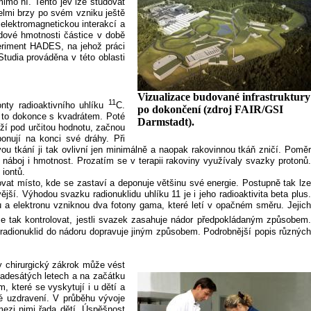
mimo ní. Tento jev lze studovat
elmi brzy po svém vzniku ještě
 elektromagnetickou interakcí a
idové hmotnosti částice v době
eriment HADES, na jehož práci
tudia prováděna v této oblasti
Vizualizace budované infrastruktury
11
nty radioaktivního uhlíku
C.
po dokončení (zdroj FAIR/GSI
 a to dokonce s kvadrátem. Poté
Darmstadt).
íží pod určitou hodnotu, začnou
ponují na konci své dráhy. Při
ou tkání ji tak ovlivní jen minimálně a naopak rakovinnou tkáň zničí. Poměr
 náboj i hmotnost. Prozatím se v terapii rakoviny využívaly svazky protonů.
 iontů.
at místo, kde se zastaví a deponuje většinu své energie. Postupně tak lze
ější. Výhodou svazku radionuklidu uhlíku 11 je i jeho radioaktivita beta plus.
ronu a elektronu vzniknou dva fotony gama, které letí v opačném směru. Jejich
 se tak kontrolovat, jestli svazek zasahuje nádor předpokládaným způsobem
í radionuklid do nádoru dopravuje jiným způsobem. Podrobnější popis různých
y chirurgický zákrok může vést
vadesátých letech a na začátku
, které se vyskytují i u dětí a
né uzdravení. V průběhu vývoje
mezi nimi řada dětí. Úspěšnost