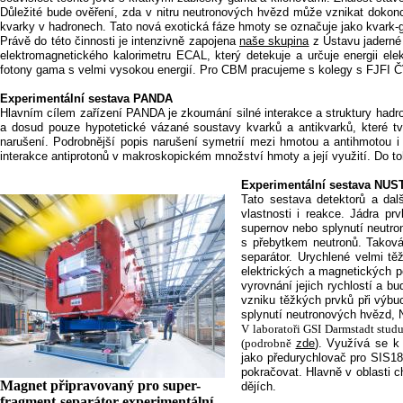
Důležité bude ověření, zda v nitru neutronových hvězd může vznikat dokonce
kvarky v hadronech. Tato nová exotická fáze hmoty se označuje jako kvark-
Právě do této činnosti je intenzivně zapojena
naše skupina
z Ústavu jaderné
elektromagnetického kalorimetru ECAL, který detekuje a určuje energii elek
fotony gama s velmi vysokou energií. Pro CBM pracujeme s kolegy s FJFI 
Experimentální sestava PANDA
Hlavním cílem zařízení PANDA je zkoumání silné interakce a struktury hadron
a dosud pouze hypotetické vázané soustavy kvarků a antikvarků, které tvo
narušení. Podrobnější popis narušení symetrií mezi hmotou a antihmotou i
interakce antiprotonů v makroskopickém množství hmoty a její využití. Do 
Experimentální sestava NUS
Tato sestava detektorů a dal
vlastnosti i reakce. Jádra pr
supernov nebo splynutí neutron
s přebytkem neutronů. Taková
separátor. Urychlené velmi tě
elektrických a magnetických p
vyrovnání jejich rychlostí a bu
vzniku těžkých prvků při výbu
splynutí neutronových hvězd, N
V laboratoři GSI Darmstadt studu
(podrobně
zde
). Využívá se k
jako předurychlovač pro SIS18
pokračovat. Hlavně v oblasti c
Magnet připravovaný pro super-
dějích.
fragment-separátor experimentální