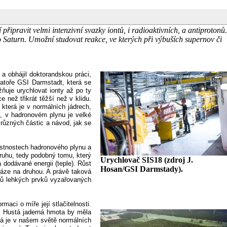
pravit velmi intenzivní svazky iontů, i radioaktivních, a antiprotonů.
ebo Saturn. Umožní studovat reakce, ve kterých při výbuších supernov či
 obhájil doktorandskou práci,
atoře GSI Darmstadt, která se
ňuje urychlovat ionty až po ty
 než třikrát těžší než v klidu.
 která je v normálních jádrech,
, v hadronovém plynu je velké
 různých částic a návod, jak se
lastnostech hadronového plynu a
ruhu, tedy podobný tomu, který
Urychlovač SIS18 (zdroj J.
 dodávané energii (teple). Růst
Hosan/GSI Darmstady).
fáze na druhou. A právě taková
pů lehkých prvků vyzařovaných
aci o míře její stlačitelnosti.
y. Hustá jaderná hmota by měla
terá je v našem světě normálních