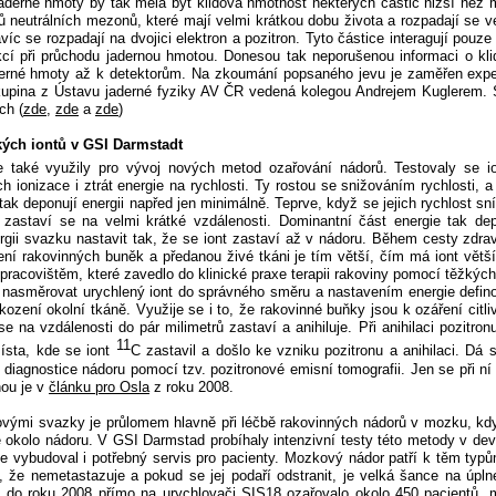
jaderné hmoty by tak měla být klidová hmotnost některých částic nižší než 
 neutrálních mezonů, které mají velmi krátkou dobu života a rozpadají se v
víc se rozpadají na dvojici elektron a pozitron. Tyto částice interagují pouze
akcí při průchodu jadernou hmotou. Donesou tak neporušenou informaci o kl
jaderné hmoty až k detektorům. Na zkoumání popsaného jevu je zaměřen exp
kupina z Ústavu jaderné fyziky AV ČR vedená kolegou Andrejem Kuglerem. S
ch (
zde
,
zde
a
zde
)
kých iontů v GSI Darmstadt
 také využily pro vývoj nových metod ozařování nádorů. Testovaly se io
ich ionizace i ztrát energie na rychlosti. Ty rostou se snižováním rychlosti,
 tak deponují energii napřed jen minimálně. Teprve, když se jejich rychlost sn
a zastaví se na velmi krátké vzdálenosti. Dominantní část energie tak de
rgii svazku nastavit tak, že se iont zastaví až v nádoru. Během cesty zdrav
ení rakovinných buněk a předanou živé tkáni je tím větší, čím má iont větší
racovištěm, které zavedlo do klinické praxe terapii rakoviny pomocí těžkých
nasměrovat urychlený iont do správného směru a nastavením energie definov
ození okolní tkáně. Využije se i to, že rakovinné buňky jsou k ozáření citliv
 se na vzdálenosti do pár milimetrů zastaví a anihiluje. Při anihilaci pozit
11
ísta, kde se iont
C zastavil a došlo ke vzniku pozitronu a anihilaci. Dá
 diagnostice nádoru pomocí tzv. pozitronové emisní tomografii. Jen se při n
nou je v
článku pro Osla
z roku 2008.
ovými svazky je průlomem hlavně při léčbě rakovinných nádorů v mozku, kd
okolo nádoru. V GSI Darmstad probíhaly intenzivní testy této metody v de
de vybudoval i potřebný servis pro pacienty. Mozkový nádor patří k těm typům
, že nemetastazuje a pokud se jej podaří odstranit, je velká šance na úpl
e do roku 2008 přímo na urychlovači SIS18 ozařovalo okolo 450 pacientů, 