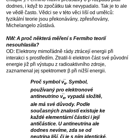
dodnes, i když to zpočátku tak nevypadalo. Tak je to ale
ve vědě často. Vědci se v této věci liší od umělců:
fyzikální teorie jsou překonávány, zpřesňovány,
Michelangelo zůstává.
NW: A proč některá měření s Fermiho teorií
nesouhlasila?
OD: Elektrony mimořádně rády ztrácejí energii při
interakci s prostředím. Ztratil-li elektron část své původní
energie již při výstupu z radioaktivního zdroje,
zaznamenal jej spektrometr β při nižší energii.
Proč symbol ν̅
.
Symbol,
e
používaný pro elektronové
antineutrino ν̅
, vypadá složitě,
e
ale má své důvody. Podle
současných znalostí existuje ke
každé elementární částici i její
antičástice. U antineutrina ale
dodnes nevíme, zda se od
neutrina liší, či je s ním identické.