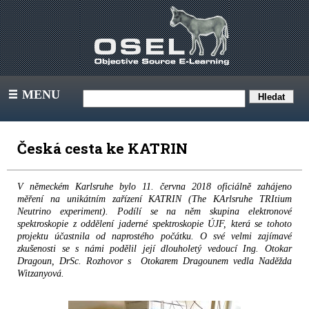
MENU
III
Česká cesta ke KATRIN
V německém Karlsruhe bylo 11. června 2018 oficiálně zahájeno
měření na unikátním zařízení KATRIN (The KArlsruhe TRItium
Neutrino experiment). Podílí se na něm skupina elektronové
spektroskopie z oddělení jaderné spektroskopie ÚJF, která se tohoto
projektu účastnila od naprostého počátku. O své velmi zajímavé
zkušenosti se s námi podělil její dlouholetý vedoucí Ing. Otokar
Dragoun, DrSc. Rozhovor s Otokarem Dragounem vedla Naděžda
Witzanyová.