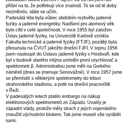
přišel na to, že potřebuji více znalostí. To se od té doby
nezměnilo, stále se učím.
Padesátá léta byla vůbec obdobím rozkvětu jaderné
fyziky a jaderné energetiky. Nadšení pro atomový věk
bylo cítit v celé společnosti. V roce 1955 byl založen
Ústav jaderné fyziky, na Univerzitě Karlově vznikla
Fakulta technické a jaderné fyziky (FTJF), později byla
přesunuta na ČVUT jakožto dnešní FJFI. V srpnu 1956
jsem nastoupil do Ústavu jaderné fyziky v Hostivaři, kde
byl v budově starého mlýna umístěn první urychlovač a
spektrometr β. Administrativu jsme měli na Gorkého
náměstí (dnes se jmenuje Senovážné). V roce 1957 jsme
se přemístili s některými spektrometry do tribun
strahovského stadionu, a poté na dnešní pracoviště
v Řeži.
V padesátých letech platilo embargo na nákup
elektronových spektrometrů ze Západu. Uvalily je
západní vlády, protože měly strach z jejich vojenského
zneužití východním blokem. Tak jsme museli vše vyrábět
sami.