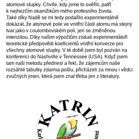
atomové slupky. Chvíle, kdy jsme to ověřili, patří
k nejhezčím okamžikům mého profesního života.
Také díky Nadě se mi tedy podařilo experimentálně
dokázat, že atomové pole ve vnitřní části atomu má stejný
tvar jako v coulombovském poli, jen se změněnou
intenzitou. Díky našim výpočtům získali experimentátoři
teoretické předpovědi koeficientů vnitřní konverze pro
všechny atomové slupky. V té době jsem byl pozván na
konferenci do Nashville v Tennessee (USA). Když jsem
tam naši metodu přednesl a řekl, že zájemcům naše
rozsáhlé tabulky zdarma pošlu, přicházeli za mnou i vědci
zvučných jmen, která jsem znal třeba jen z literatury.