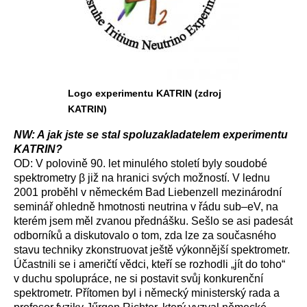
Logo experimentu KATRIN (zdroj
KATRIN)
NW: A jak jste se stal spoluzakladatelem experimentu
KATRIN?
OD: V polovině 90. let minulého století byly soudobé
spektrometry β již na hranici svých možností. V lednu
2001 proběhl v německém Bad Liebenzell mezinárodní
seminář ohledně hmotnosti neutrina v řádu sub–eV, na
kterém jsem měl zvanou přednášku. Sešlo se asi padesát
odborníků a diskutovalo o tom, zda lze za současného
stavu techniky zkonstruovat ještě výkonnější spektrometr.
Účastnili se i američtí vědci, kteří se rozhodli „jít do toho“
v duchu spolupráce, ne si postavit svůj konkurenční
spektrometr. Přítomen byl i německý ministerský rada a