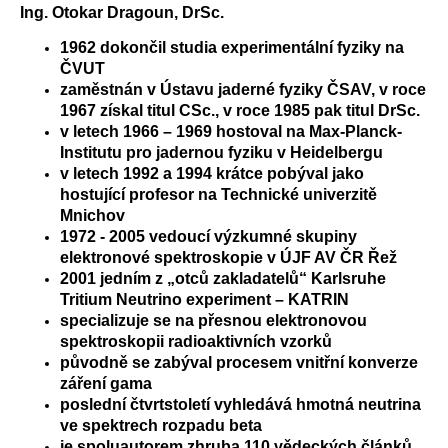
Ing. Otokar Dragoun, DrSc.
1962 dokončil studia experimentální fyziky na
ČVUT
zaměstnán v Ústavu jaderné fyziky ČSAV, v roce
1967 získal titul CSc., v roce 1985 pak titul DrSc.
v letech 1966 – 1969 hostoval na Max-Planck-
Institutu pro jadernou fyziku v Heidelbergu
v letech 1992 a 1994 krátce pobýval jako
hostující profesor na Technické univerzitě
Mnichov
1972 - 2005 vedoucí výzkumné skupiny
elektronové spektroskopie v ÚJF AV ČR Řež
2001 jedním z „otců zakladatelů“ Karlsruhe
Tritium Neutrino experiment – KATRIN
specializuje se na přesnou elektronovou
spektroskopii radioaktivních vzorků
původně se zabýval
procesem vnitřní konverze
záření gama
poslední čtvrtstoletí vyhledává hmotná neutrina
ve spektrech
rozpadu beta
je spoluautorem zhruba 110 vědeckých článků,