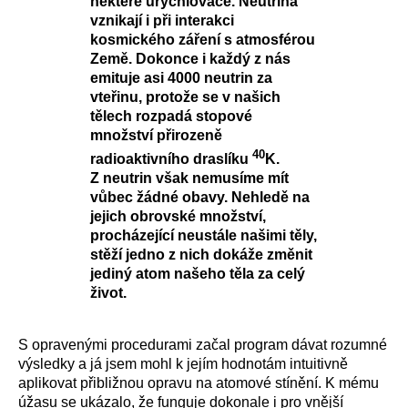
některé urychlovače. Neutrina
vznikají i při interakci
kosmického záření s atmosférou
Země. Dokonce i každý z nás
emituje asi 4000 neutrin za
vteřinu, protože se v našich
tělech rozpadá stopové
množství přirozeně
40
radioaktivního draslíku
K.
Z neutrin však nemusíme mít
vůbec žádné obavy. Nehledě na
jejich obrovské množství,
procházející neustále našimi těly,
stěží jedno z nich dokáže změnit
jediný atom našeho těla za celý
život.
S opravenými procedurami začal program dávat rozumné
výsledky a já jsem mohl k jejím hodnotám intuitivně
aplikovat přibližnou opravu na atomové stínění. K mému
úžasu se ukázalo, že funguje dokonale i pro vnější