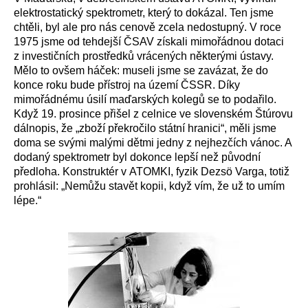
elektrostatický spektrometr, který to dokázal. Ten jsme
chtěli, byl ale pro nás cenově zcela nedostupný. V roce
1975 jsme od tehdejší ČSAV získali mimořádnou dotaci
z investičních prostředků vrácených některými ústavy.
Mělo to ovšem háček: museli jsme se zavázat, že do
konce roku bude přístroj na území ČSSR. Díky
mimořádnému úsilí maďarských kolegů se to podařilo.
Když 19. prosince přišel z celnice ve slovenském Štúrovu
dálnopis, že „zboží překročilo státní hranici“, měli jsme
doma se svými malými dětmi jedny z nejhezčích vánoc. A
dodaný spektrometr byl dokonce lepší než původní
předloha. Konstruktér v ATOMKI, fyzik Dezsö Varga, totiž
prohlásil: „Nemůžu stavět kopii, když vím, že už to umím
lépe.“