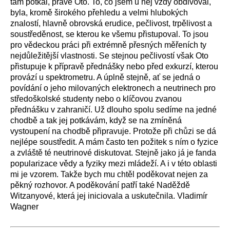
tam potkal, právě Oto. To, co jsem u něj vždy obdivoval,
byla, kromě širokého přehledu a velmi hlubokých
znalostí, hlavně obrovská erudice, pečlivost, trpělivost a
soustředěnost, se kterou ke všemu přistupoval. To jsou
pro vědeckou práci při extrémně přesných měřeních ty
nejdůležitější vlastnosti. Se stejnou pečlivostí však Oto
přistupuje k přípravě přednášky nebo před exkurzí, kterou
provází u spektrometru. A úplně stejně, ať se jedná o
povídání o jeho milovaných elektronech a neutrinech pro
středoškolské studenty nebo o klíčovou zvanou
přednášku v zahraničí. Už dlouho spolu sedíme na jedné
chodbě a tak jej potkávám, když se na zmíněná
vystoupení na chodbě připravuje. Protože při chůzi se dá
nejlépe soustředit. A mám často ten požitek s ním o fyzice
a zvláště té neutrinové diskutovat. Stejně jako já je fanda
popularizace vědy a fyziky mezi mládeží. A i v této oblasti
mi je vzorem. Takže bych mu chtěl poděkovat nejen za
pěkný rozhovor. A poděkování patří také Naděždě
Witzanyové, která jej iniciovala a uskutečnila. Vladimír
Wagner