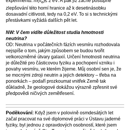
experimentů:
m
(ν̅
)≤ 2 eV. A pak již začne postupné
e
zlepšování této horní hranice až k desetinásobku
dosavadní citlivosti, tedy na 0,2 eV. To si s technickými
přestávkami vyžádá dalších pět let.
NW: V čem vidíte důležitost studia hmotnosti
neutrina?
OD: Neutrina v počátečních fázích vesmíru rozhodovala
nejspíše o tom, jakým způsobem se budou tvořit
velkorozměrné útvary galaxií. Určení hmotnosti neutrina
je důležité pro částicovou fyziku a pochopení vzniku i
povahy vesmíru, ve kterém žijeme. Můj osobní sen je, že
se mocnými zdroji neutrin a jejich detektory – třeba na
ponorkách – podaří prozkoumat vnitřek Země tak
důkladně, že geologové dokážou výrazně zpřesnit své
předpovědi ničivých zemětřesení.
Poděkování:
Když jsem v polovině osmdesátých let
začal pracovat na své diplomové práci v Ústavu jaderné
fyziky, byl jednou z opravdových osobností, které jsem