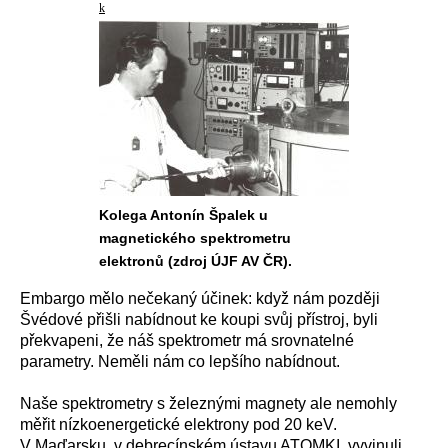
k
Kolega Antonín Špalek u
magnetického spektrometru
elektronů (zdroj ÚJF AV ČR).
Embargo mělo nečekaný účinek: když nám později
Švédové přišli nabídnout ke koupi svůj přístroj, byli
překvapeni, že náš spektrometr má srovnatelné
parametry. Neměli nám co lepšího nabídnout.
Naše spektrometry s železnými magnety ale nemohly
měřit nízkoenergetické elektrony pod 20 keV.
V Maďarsku, v debrecínském ústavu ATOMKI, vyvinuli