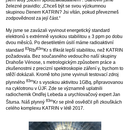
železné pravidlo: „Chceš být se svou výzkumnou
skupinou členem KATRIN? Jsi vítán, pokud převezmeš
zodpovědnost za její část.“
My jsme se zavázali vyvinout energetický standard
elektronů s extrémně vysokou stabilitou ± 3 ppm po dobu
dvou měsíců. Po desetiletém úsilí máme radioaktivní
83
83m
standard
Rb/
Kr s třikrát lepší stabilitou, než KATRIN
požadovala. Bez současného vedoucího naší skupiny
Drahoše Vénose, s metrologickým způsobem práce a
zkušenostmi z precizní spektroskopie záření γ, bychom to
stěží dokázali. Kromě toho jsme vyvinuli testovací zdroj
83m
plynného
Kr s vysokou aktivitou 1GBq, připravovanou
na cyklotronu v ÚJF. Zde se významně uplatnili
radiochemik Ondřej Lebeda a urychlovačový expert Jan
83m
Štursa. Náš plynný
Kr se plně osvědčil při zkouškách
celého komplexu KATRIN v létě 2017.