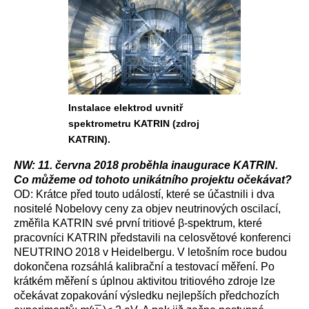
Instalace elektrod uvnitř
spektrometru KATRIN (zdroj
KATRIN).
NW: 11. června 2018 proběhla inaugurace KATRIN.
Co můžeme od tohoto unikátního projektu očekávat?
OD: Krátce před touto událostí, které se účastnili i dva
nositelé Nobelovy ceny za objev neutrinových oscilací,
změřila KATRIN své první tritiové β-spektrum, které
pracovníci KATRIN představili na celosvětové konferenci
NEUTRINO 2018 v Heidelbergu. V letošním roce budou
dokončena rozsáhlá kalibrační a testovací měření. Po
krátkém měření s úplnou aktivitou tritiového zdroje lze
očekávat zopakování výsledku nejlepších předchozích