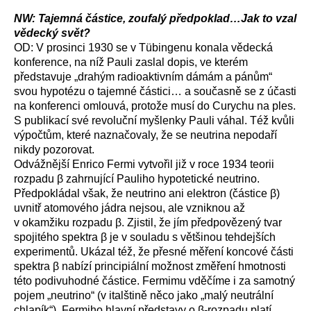
NW: Tajemná částice, zoufalý předpoklad…Jak to vzal
vědecký svět?
OD: V prosinci 1930 se v Tübingenu konala vědecká
konference, na níž Pauli zaslal dopis, ve kterém
představuje „drahým radioaktivním dámám a pánům“
svou hypotézu o tajemné částici… a současně se z účasti
na konferenci omlouvá, protože musí do Curychu na ples.
S publikací své revoluční myšlenky Pauli váhal. Též kvůli
výpočtům, které naznačovaly, že se neutrina nepodaří
nikdy pozorovat.
Odvážnější Enrico Fermi vytvořil již v roce 1934 teorii
rozpadu β zahrnující Pauliho hypotetické neutrino.
Předpokládal však, že neutrino ani elektron (částice β)
uvnitř atomového jádra nejsou, ale vzniknou až
v okamžiku rozpadu β. Zjistil, že jím předpovězený tvar
spojitého spektra β je v souladu s většinou tehdejších
experimentů. Ukázal též, že přesné měření koncové části
spektra β nabízí principiální možnost změření hmotnosti
této podivuhodné částice. Fermimu vděčíme i za samotný
pojem „neutrino“ (v italštině něco jako „malý neutrální
chlapík“). Fermiho hlavní představy o β-rozpadu platí