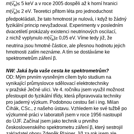
m
(ν̅
)≤ 5 keV a v roce 2005 dospěli až k horní hranici
e
m
(ν̅
)≤ 2 eV. Teoretici přitom léta pro jednoduchost
e
předpokládali, že tato hmotnost je nulová, i když to žádný
fyzikální princip nevyžadoval. Experimenty v posledním
dvacetiletí prokázaly existenci neutrinových oscilací,
z nichž vyplynulo
m
(ν̅
)≥ 0,05 eV. Víme tedy již, že
e
neutrina jsou hmotné částice, ale přesnou hodnotu jejich
hmotnosti zatím neznáme. A tím se dostáváme ke
spektrometrům záření β.
NW: Jaká byla vaše cesta ke spektrometrům?
OD: Mým prvním vysněným cílem bylo studium na
vynikající průmyslovce sdělovací elektrotechniky
v pražské Ječné ulici. Ve 4. ročníku jsem využil možnost
přestoupit do fyzikální třídy, která připravovala techniky
pro jaderný výzkum. Podobnou cestou šel i ing. Milan
Čihák, CSc., z našeho ústavu. Vzhledem ke své tužbě po
výzkumné práci v laboratoři jsem v roce 1956 nastoupil
do ÚJF. Začínal jsem jako technik u prvního
československého spektrometru záření β, který sestrojil
zakladatel oboru Zdeněk Plajner. Již za rok jsem ale