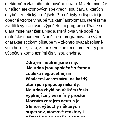
elektronům vlastního atomového obalu. Mrzelo mne, že
v našich elektronových spektrech jsou čáry, u kterých
chyběl teoretický protějšek. Pro ně byly k dispozici jen
obecné vzorce v hrubé fyzikální aproximaci, které jsme
zvolili k vypracování výpočetního programu. Práce se
ujala moje manželka Naďa, která byla v té době na
mateřské dovolené. Naučila se programovat a svým
charakteristickým přístupem – zkontrolovat absolutně
všechno – zjistila, že některé komerční procedury pro
výpočty s komplexními čísly jsou chybné.
Zdrojem neutrin jsme i my.
Neutrina jsou společně s fotony
zdaleka nejpočetnějšími
částicemi ve vesmíru: na každý
atom jich připadají miliardy.
Neutrina zbylá po Velkém třesku
vyplňují celý vesmírný prostor.
Mocným zdrojem neutrin je
Slunce, výbuchy některých
supernov, atomové reaktory i