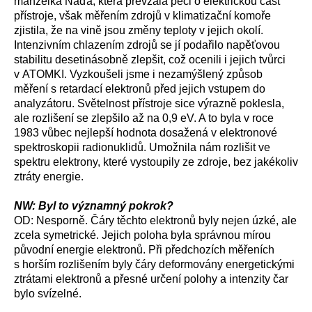
manželka Naďa, která převzala péči o elektrickou část
přístroje, však měřením zdrojů v klimatizační komoře
zjistila, že na vině jsou změny teploty v jejich okolí.
Intenzivním chlazením zdrojů se jí podařilo napěťovou
stabilitu desetinásobně zlepšit, což ocenili i jejich tvůrci
v ATOMKI. Vyzkoušeli jsme i nezamýšlený způsob
měření s retardací elektronů před jejich vstupem do
analyzátoru. Světelnost přístroje sice výrazně poklesla,
ale rozlišení se zlepšilo až na 0,9 eV. A to byla v roce
1983 vůbec nejlepší hodnota dosažená v elektronové
spektroskopii radionuklidů. Umožnila nám rozlišit ve
spektru elektrony, které vystoupily ze zdroje, bez jakékoliv
ztráty energie.
NW: Byl to významný pokrok?
OD: Nesporně. Čáry těchto elektronů byly nejen úzké, ale
zcela symetrické. Jejich poloha byla správnou mírou
původní energie elektronů. Při předchozích měřeních
s horším rozlišením byly čáry deformovány energetickými
ztrátami elektronů a přesné určení polohy a intenzity čar
bylo svízelné.