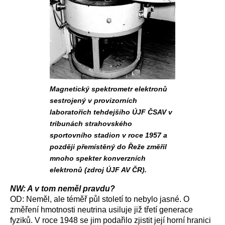
Magnetický spektrometr elektronů
sestrojený v provizorních
laboratořích tehdejšího ÚJF ČSAV v
tribunách strahovského
sportovního stadion v roce 1957 a
později přemístěný do Řeže změřil
mnoho spekter konverzních
elektronů (zdroj ÚJF AV ČR).
NW: A v tom neměl pravdu?
OD: Neměl, ale téměř půl století to nebylo jasné. O
změření hmotnosti neutrina usiluje již třetí generace
fyziků. V roce 1948 se jim podařilo zjistit její horní hranici