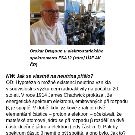
Otokar Dragoun u elektrostatického
spektrometru ESA12 (zdroj ÚJF AV
ČR)
NW: Jak se vlastně na neutrina přišlo?
OD: Hypotéza o možné existenci neutrina vznikla
v souvislosti s výzkumem radioaktivity na počátku 20.
století. V roce 1914 James Chadwick prokázal, že
energetické spektrum elektronů, emitovaných při rozpadu
β, je spojité. V době, kdy fyzikové znali jen dvě
elementární částice – proton a elektron – očekávali, že
mateřské atomové jádro se při rozpadu β rozdělí na dvě
části: dceřiné jádro a elektron (tedy částici β). Pak by
spektrum částic β nemělo být spojité, a ono bylo. Jak to?