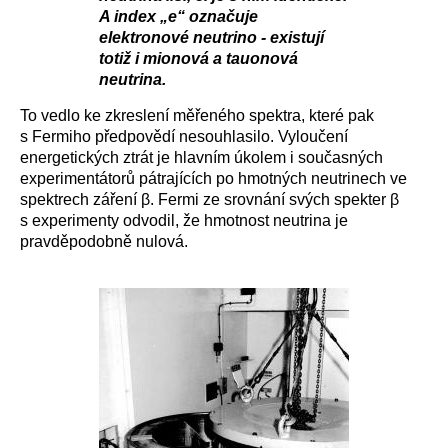
A index „e“ označuje
elektronové neutrino - existují
totiž i mionová a tauonová
neutrina.
To vedlo ke zkreslení měřeného spektra, které pak
s Fermiho předpovědí nesouhlasilo. Vyloučení
energetických ztrát je hlavním úkolem i současných
experimentátorů pátrajících po hmotných neutrinech ve
spektrech záření β. Fermi ze srovnání svých spekter β
s experimenty odvodil, že hmotnost neutrina je
pravděpodobně nulová.