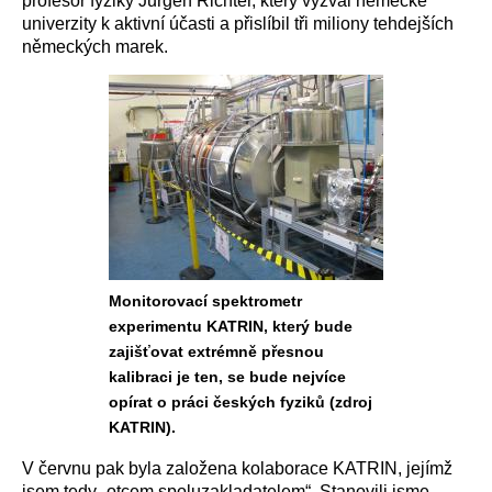
profesor fyziky Jűrgen Richter, který vyzval německé
univerzity k aktivní účasti a přislíbil tři miliony tehdejších
německých marek.
Monitorovací spektrometr
experimentu KATRIN, který bude
zajišťovat extrémně přesnou
kalibraci je ten, se bude nejvíce
opírat o práci českých fyziků (zdroj
KATRIN).
V červnu pak byla založena kolaborace KATRIN, jejímž
jsem tedy „otcem spoluzakladatelem“. Stanovili jsme