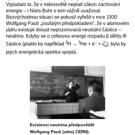
Vypadalo to, že v mikrosvětě neplatí zákon zachování
energie – i Niels Bohr o tom vážně uvažoval.
Bezvýchodnou situaci se pokusil vyřešit v roce 1930
Wolfgang Pauli „zoufalým předpokladem“, že v atomovém
jádru existuje dosud nepozorovaná neutrální částice ‒
neutrino. Kdyby se o celkovou energii rozpadu β dělily tři
3
3
--
částice (platilo by například
H →
He + e
+ ν̅
), byla by
e
jejich energetická spektra spojitá.
Existenci neutrina předpověděl
Wolfgang Pauli (zdroj CERN).