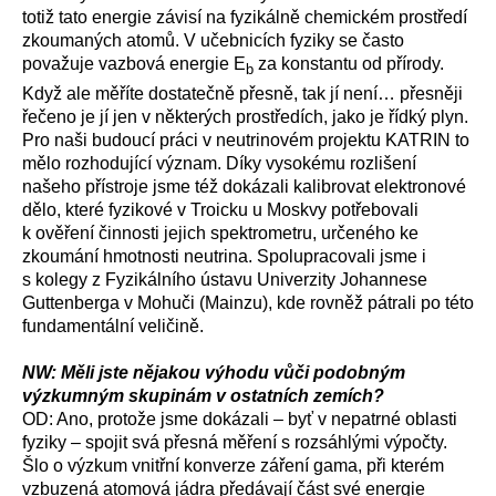
totiž tato energie závisí na fyzikálně chemickém prostředí
zkoumaných atomů. V učebnicích fyziky se často
považuje vazbová energie E
za konstantu od přírody.
b
Když ale měříte dostatečně přesně, tak jí není… přesněji
řečeno je jí jen v některých prostředích, jako je řídký plyn.
Pro naši budoucí práci v neutrinovém projektu KATRIN to
mělo rozhodující význam. Díky vysokému rozlišení
našeho přístroje jsme též dokázali kalibrovat elektronové
dělo, které fyzikové v Troicku u Moskvy potřebovali
k ověření činnosti jejich spektrometru, určeného ke
zkoumání hmotnosti neutrina. Spolupracovali jsme i
s kolegy z Fyzikálního ústavu Univerzity Johannese
Guttenberga v Mohuči (Mainzu), kde rovněž pátrali po této
fundamentální veličině.
NW: Měli jste nějakou výhodu vůči podobným
výzkumným skupinám v ostatních zemích?
OD: Ano, protože jsme dokázali – byť v nepatrné oblasti
fyziky – spojit svá přesná měření s rozsáhlými výpočty.
Šlo o výzkum vnitřní konverze záření gama, při kterém
vzbuzená atomová jádra předávají část své energie