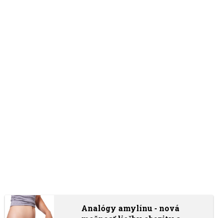
Analógy amylínu - nová