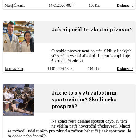
Matej Čiernik
14.01.2026 00:44
10041x
Diskuze:
9
Jak si pořídíte vlastní pivovar?
O tenhle pivovar není co stát. Sídlí v lidských
střevech a vyrábí alkohol. Lidem komplikuje
život a ničí zdraví.
Jaroslav Petr
11.01.2026 13:26
10121x
Diskuze:
2
Jak je to s vytrvalostním
sportováním? Škodí nebo
prospívá?
Na konci roku děláme spoustu chyb. K těm
největším patří novoroční předsevzetí. Mnozí
se rozhodli udělat něco pro zdraví a začnou běhat či jinak sportovat. Je
to dobře nebo špatně?