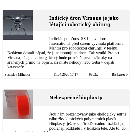
Indický dron Vimana je jako
létající robotický chirurg
Indická společnost SS Innovations
International před časem vyvinula platformu
Mantra pro robotickou chirurgii v terénu.
Nedávno dostali nápad, že ji namontují na dron. Tak vznikl Project
Vimana, létající chirurg, který bude provádět první zákroky na
zraněných přímo na bojišti, na místě nehody nebo třeba v dějišti
katastrofy.
Stanislav Mihulka
11.04.2026 17:17
9852x
Diskuze:
0
Nebezpečné bioplasty
Jsou nám prezentovány jako ekologicky šetrné
náhražky klasických polymerních plastů.
Bioplasty, jež se v přírodě snadno rozkládají,
podléhají rozkladu i v lidském těle. Ale to, co