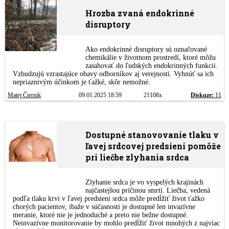
Hrozba zvaná endokrinné
disruptory
Ako endokrinné disruptory sú označované
chemikálie v životnom prostredí, ktoré môžu
zasahovať do ľudských endokrinných funkcii.
Vzbudzujú vzrastajúce obavy odborníkov aj verejnosti. Vyhnúť sa ich
nepriaznivým účinkom je ťažké, skôr nemožné.
Matej Čiernik
09.01.2025 18:59
21108x
Diskuze:
11
Dostupné stanovovanie tlaku v
ľavej srdcovej predsieni pomôže
pri liečbe zlyhania srdca
Zlyhanie srdca je vo vyspelých krajinách
najčastejšou príčinou smrti. Liečba, vedená
podľa tlaku krvi v ľavej predsieni srdca môže predĺžiť život ťažko
chorých pacientov, ibaže v súčasnosti je dostupné len invazívne
meranie, ktoré nie je jednoduché a preto nie bežne dostupné.
Neinvazívne monitorovanie by mohlo predĺžiť život mnohých z najviac