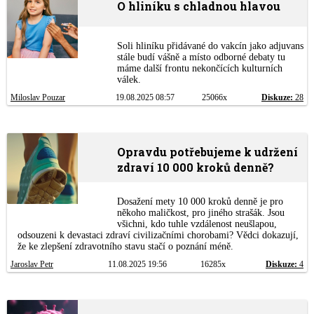
O hliníku s chladnou hlavou
Soli hliníku přidávané do vakcín jako adjuvans
stále budí vášně a místo odborné debaty tu
máme další frontu nekončících kulturních
válek.
Miloslav Pouzar
19.08.2025 08:57
25066x
Diskuze:
28
Opravdu potřebujeme k udržení
zdraví 10 000 kroků denně?
Dosažení mety 10 000 kroků denně je pro
někoho maličkost, pro jiného strašák. Jsou
všichni, kdo tuhle vzdálenost neušlapou,
odsouzeni k devastaci zdraví civilizačními chorobami? Vědci dokazují,
že ke zlepšení zdravotního stavu stačí o poznání méně.
Jaroslav Petr
11.08.2025 19:56
16285x
Diskuze:
4