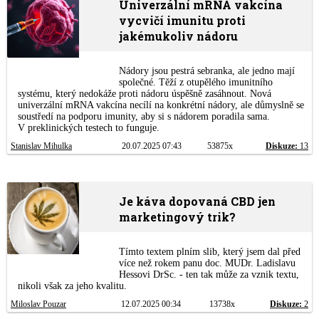
Univerzální mRNA vakcína
vycvičí imunitu proti
jakémukoliv nádoru
Nádory jsou pestrá sebranka, ale jedno mají
společné. Těží z otupělého imunitního
systému, který nedokáže proti nádoru úspěšně zasáhnout. Nová
univerzální mRNA vakcína necílí na konkrétní nádory, ale důmyslně se
soustředí na podporu imunity, aby si s nádorem poradila sama.
V preklinických testech to funguje.
Stanislav Mihulka
20.07.2025 07:43
53875x
Diskuze:
13
Je káva dopovaná CBD jen
marketingový trik?
Tímto textem plním slib, který jsem dal před
více než rokem panu doc. MUDr. Ladislavu
Hessovi DrSc. - ten tak může za vznik textu,
nikoli však za jeho kvalitu.
Miloslav Pouzar
12.07.2025 00:34
13738x
Diskuze:
2