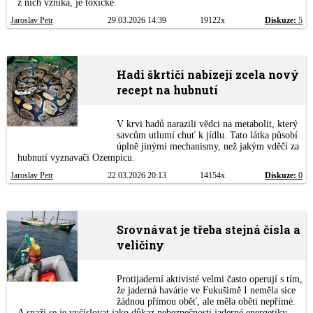
z nich vzniká, je toxické.
Jaroslav Petr
29.03.2026 14:39
19122x
Diskuze:
5
Hadi škrtiči nabízejí zcela nový
recept na hubnutí
V krvi hadů narazili vědci na metabolit, který
savcům utlumí chuť k jídlu. Tato látka působí
úplně jinými mechanismy, než jakým vděčí za
hubnutí vyznavači Ozempicu.
Jaroslav Petr
22.03.2026 20:13
14154x
Diskuze:
0
Srovnávat je třeba stejná čísla a
veličiny
Protijaderní aktivisté velmi často operují s tím,
že jaderná havárie ve Fukušimě I neměla sice
žádnou přímou oběť, ale měla oběti nepřímé.
A snaží se je vyčíslovat jako důkaz nebezpečnosti jaderné energetiky.