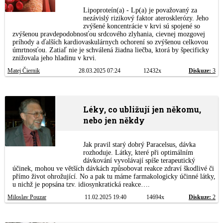
Lipoproteín(a) - Lp(a) je považovaný za
nezávislý rizikový faktor aterosklerózy. Jeho
zvýšené koncentrácie v krvi sú spojené so
zvýšenou pravdepodobnosťou srdcového zlyhania, cievnej mozgovej
príhody a ďalších kardiovaskulárnych ochorení so zvýšenou celkovou
úmrtnosťou. Zatiaľ nie je schválená žiadna liečba, ktorá by špecificky
znižovala jeho hladinu v krvi.
Matej Čiernik
28.03.2025 07:24
12432x
Diskuze:
3
Léky, co ubližují jen někomu,
nebo jen někdy
Jak pravil starý dobrý Paracelsus, dávka
rozhoduje. Látky, které při optimálním
dávkování vyvolávají spíše terapeutický
účinek, mohou ve větších dávkách způsobovat reakce zdraví škodlivé či
přímo život ohrožující. No a pak tu máme farmakologicky účinné látky,
u nichž je popsána tzv. idiosynkratická reakce….
Miloslav Pouzar
11.02.2025 19:40
14694x
Diskuze:
2