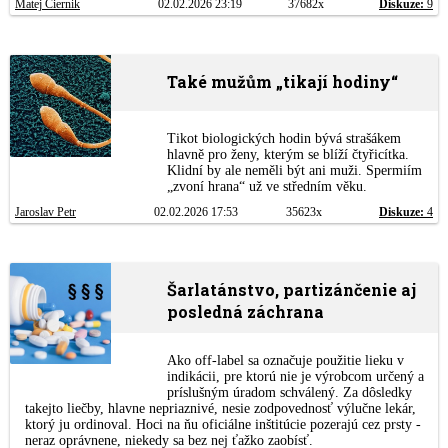
Matej Čiernik
02.02.2026 23:19
37682x
Diskuze:
9
Také mužům „tikají hodiny“
Tikot biologických hodin bývá strašákem
hlavně pro ženy, kterým se blíží čtyřicítka.
Klidní by ale neměli být ani muži. Spermiím
„zvoní hrana“ už ve středním věku.
Jaroslav Petr
02.02.2026 17:53
35623x
Diskuze:
4
Šarlatánstvo, partizánčenie aj
posledná záchrana
Ako off-label sa označuje použitie lieku v
indikácii, pre ktorú nie je výrobcom určený a
príslušným úradom schválený. Za dôsledky
takejto liečby, hlavne nepriaznivé, nesie zodpovednosť výlučne lekár,
ktorý ju ordinoval. Hoci na ňu oficiálne inštitúcie pozerajú cez prsty -
neraz oprávnene, niekedy sa bez nej ťažko zaobísť.