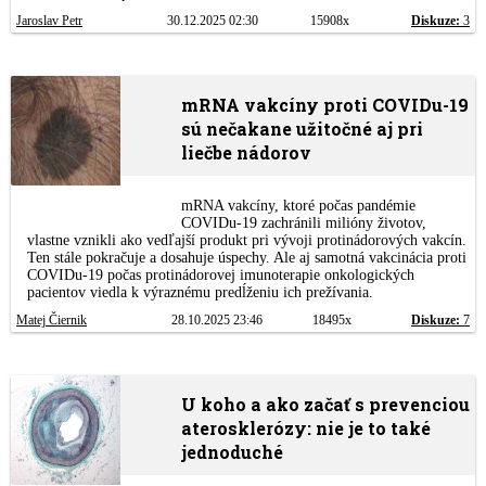
Jaroslav Petr
30.12.2025 02:30
15908x
Diskuze:
3
mRNA vakcíny proti COVIDu-19
sú nečakane užitočné aj pri
liečbe nádorov
mRNA vakcíny, ktoré počas pandémie
COVIDu-19 zachránili milióny životov,
vlastne vznikli ako vedľajší produkt pri vývoji protinádorových vakcín.
Ten stále pokračuje a dosahuje úspechy. Ale aj samotná vakcinácia proti
COVIDu-19 počas protinádorovej imunoterapie onkologických
pacientov viedla k výraznému predĺženiu ich prežívania.
Matej Čiernik
28.10.2025 23:46
18495x
Diskuze:
7
U koho a ako začať s prevenciou
aterosklerózy: nie je to také
jednoduché