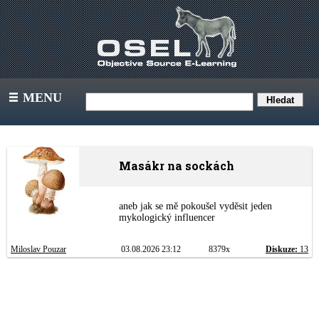
MENU
III
Masákr na sockách
aneb jak se mě pokoušel vyděsit jeden
mykologický influencer
Miloslav Pouzar
03.08.2026 23:12
8379x
Diskuze:
13