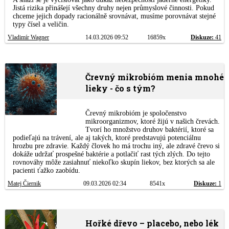
Jistá rizika přinášejí všechny druhy nejen průmyslové činnosti. Pokud
chceme jejich dopady racionálně srovnávat, musíme porovnávat stejné
typy čísel a veličin.
Vladimír Wagner
14.03.2026 09:52
16859x
Diskuze:
41
Črevný mikrobióm menia mnohé
lieky - čo s tým?
Črevný mikrobióm je spoločenstvo
mikroorganizmov, ktoré žijú v našich črevách.
Tvorí ho množstvo druhov baktérií, ktoré sa
podieľajú na trávení, ale aj takých, ktoré predstavujú potenciálnu
hrozbu pre zdravie. Každý človek ho má trochu iný, ale zdravé črevo si
dokáže udržať prospešné baktérie a potlačiť rast tých zlých. Do tejto
rovnováhy môže zasiahnuť niekoľko skupín liekov, bez ktorých sa ale
pacienti ťažko zaobídu.
Matej Čiernik
09.03.2026 02:34
8541x
Diskuze:
1
Hořké dřevo – placebo, nebo lék