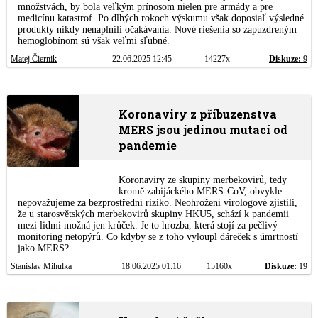
množstvách, by bola veľkým prínosom nielen pre armády a pre
medicínu katastrof. Po dlhých rokoch výskumu však doposiaľ výsledné
produkty nikdy nenaplnili očakávania. Nové riešenia so zapuzdreným
hemoglobínom sú však veľmi sľubné.
Matej Čiernik
22.06.2025 12:45
14227x
Diskuze:
9
Koronaviry z příbuzenstva
MERS jsou jedinou mutací od
pandemie
Koronaviry ze skupiny merbekovirů, tedy
kromě zabijáckého MERS-CoV, obvykle
nepovažujeme za bezprostřední riziko. Neohrožení virologové zjistili,
že u starosvětských merbekovirů skupiny HKU5, schází k pandemii
mezi lidmi možná jen krůček. Je to hrozba, která stojí za pečlivý
monitoring netopýrů. Co kdyby se z toho vyloupl dáreček s úmrtností
jako MERS?
Stanislav Mihulka
18.06.2025 01:16
15160x
Diskuze:
19