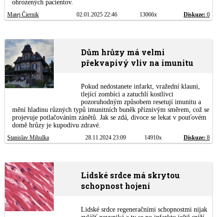
ohrozených pacientov.
Matej Čiernik
02.01.2025 22:46
13066x
Diskuze:
0
Dům hrůzy má velmi
překvapivý vliv na imunitu
Pokud nedostanete infarkt, vražední klauni,
tlející zombíci a zatuchlí kostlivci
pozoruhodným způsobem resetují imunitu a
mění hladinu různých typů imunitních buněk příznivým směrem, což se
projevuje potlačováním zánětů. Jak se zdá, divoce se lekat v pouťovém
domě hrůzy je kupodivu zdravé.
Stanislav Mihulka
28.11.2024 23:09
14910x
Diskuze:
8
Lidské srdce má skrytou
schopnost hojení
Lidské srdce regeneračními schopnostmi nijak