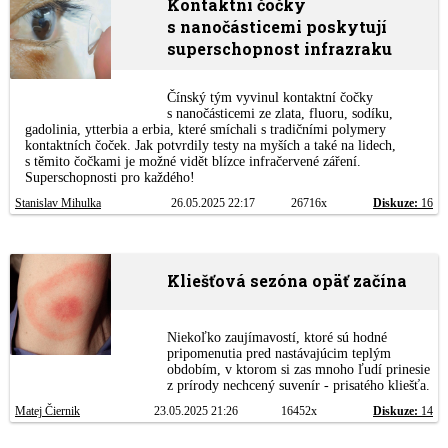
Kontaktní čočky
s nanočásticemi poskytují
superschopnost infrazraku
Čínský tým vyvinul kontaktní čočky
s nanočásticemi ze zlata, fluoru, sodíku,
gadolinia, ytterbia a erbia, které smíchali s tradičními polymery
kontaktních čoček. Jak potvrdily testy na myších a také na lidech,
s těmito čočkami je možné vidět blízce infračervené záření.
Superschopnosti pro každého!
Stanislav Mihulka
26.05.2025 22:17
26716x
Diskuze:
16
Kliešťová sezóna opäť začína
Niekoľko zaujímavostí, ktoré sú hodné
pripomenutia pred nastávajúcim teplým
obdobím, v ktorom si zas mnoho ľudí prinesie
z prírody nechcený suvenír - prisatého kliešťa.
Matej Čiernik
23.05.2025 21:26
16452x
Diskuze:
14