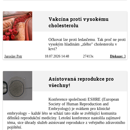
Vakcína proti vysokému
cholesterolu
Očkovat lze proti ledasčemu. Tak proč ne proti
vysokým hladinám „zlého“ cholesterolu v
krvi?
Jaroslav Petr
18.07.2026 14:48
27413x
Diskuze:
3
Asistovaná reprodukce pro
všechny!
Konference společnosti ESHRE (European
Society of Human Reproduction and
Embryology) je svátkem pro klinické
embryology – každé léto se schází tato stále se zvětšující komunita
dělníků reprodukční medicíny. Letošní konference nastolila zajímavé
téma, sice úhrady služeb asistované reprodukce z veřejného zdravotního
pojištění.