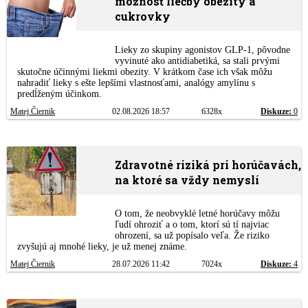
možnosť liečby obezity a
cukrovky
Lieky zo skupiny agonistov GLP-1, pôvodne
vyvinuté ako antidiabetiká, sa stali prvými
skutočne účinnými liekmi obezity. V krátkom čase ich však môžu
nahradiť lieky s ešte lepšími vlastnosťami, analógy amylínu s
predĺženým účinkom.
Matej Čiernik
02.08.2026 18:57
6328x
Diskuze:
0
Zdravotné riziká pri horúčavách,
na ktoré sa vždy nemyslí
O tom, že neobvyklé letné horúčavy môžu
ľudí ohroziť a o tom, ktorí sú tí najviac
ohrození, sa už popísalo veľa. Že riziko
zvyšujú aj mnohé lieky, je už menej známe.
Matej Čiernik
28.07.2026 11:42
7024x
Diskuze:
4