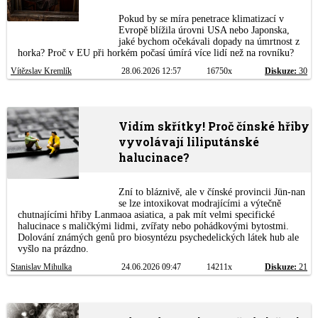
Pokud by se míra penetrace klimatizací v
Evropě blížila úrovni USA nebo Japonska,
jaké bychom očekávali dopady na úmrtnost z
horka? Proč v EU při horkém počasí úmírá více lidí než na rovníku?
Vítězslav Kremlík
28.06.2026 12:57
16750x
Diskuze:
30
Vidím skřítky! Proč čínské hřiby
vyvolávají liliputánské
halucinace?
Zní to bláznivě, ale v čínské provincii Jün-nan
se lze intoxikovat modrajícími a výtečně
chutnajícími hřiby Lanmaoa asiatica, a pak mít velmi specifické
halucinace s maličkými lidmi, zvířaty nebo pohádkovými bytostmi.
Dolování známých genů pro biosyntézu psychedelických látek hub ale
vyšlo na prázdno.
Stanislav Mihulka
24.06.2026 09:47
14211x
Diskuze:
21