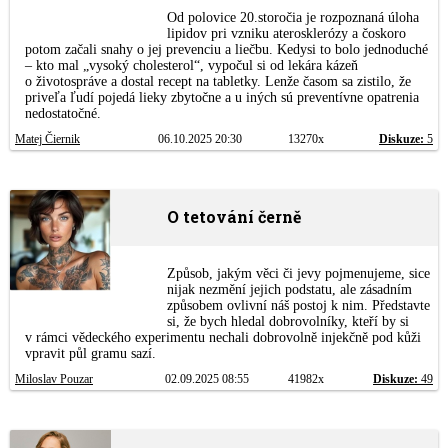
Od polovice 20.storočia je rozpoznaná úloha
lipidov pri vzniku aterosklerózy a čoskoro
potom začali snahy o jej prevenciu a liečbu. Kedysi to bolo jednoduché
– kto mal „vysoký cholesterol“, vypočul si od lekára kázeň
o životospráve a dostal recept na tabletky. Lenže časom sa zistilo, že
priveľa ľudí pojedá lieky zbytočne a u iných sú preventívne opatrenia
nedostatočné.
Matej Čiernik
06.10.2025 20:30
13270x
Diskuze:
5
O tetování černě
Způsob, jakým věci či jevy pojmenujeme, sice
nijak nezmění jejich podstatu, ale zásadním
způsobem ovlivní náš postoj k nim. Představte
si, že bych hledal dobrovolníky, kteří by si
v rámci vědeckého experimentu nechali dobrovolně injekčně pod kůži
vpravit půl gramu sazí.
Miloslav Pouzar
02.09.2025 08:55
41982x
Diskuze:
49