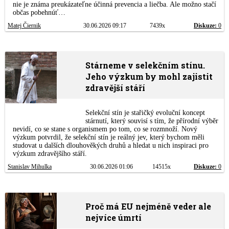
nie je známa preukázateľne účinná prevencia a liečba. Ale možno stačí
občas pobehnúť…
Matej Čiernik
30.06.2026 09:17
7439x
Diskuze:
0
Stárneme v selekčním stínu.
Jeho výzkum by mohl zajistit
zdravější stáří
Selekční stín je stařičký evoluční koncept
stárnutí, který souvisí s tím, že přírodní výběr
nevidí, co se stane s organismem po tom, co se rozmnoží. Nový
výzkum potvrdil, že selekční stín je reálný jev, který bychom měli
studovat u dalších dlouhověkých druhů a hledat u nich inspiraci pro
výzkum zdravějšího stáří.
Stanislav Mihulka
30.06.2026 01:06
14515x
Diskuze:
0
Proč má EU nejméně veder ale
nejvíce úmrtí