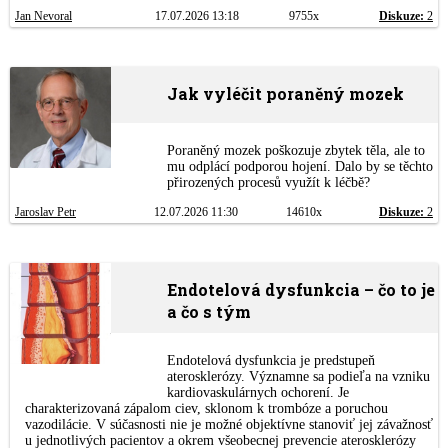
Jan Nevoral
17.07.2026 13:18
9755x
Diskuze:
2
Jak vyléčit poraněný mozek
Poraněný mozek poškozuje zbytek těla, ale to
mu odplácí podporou hojení. Dalo by se těchto
přirozených procesů využít k léčbě?
Jaroslav Petr
12.07.2026 11:30
14610x
Diskuze:
2
Endotelová dysfunkcia – čo to je
a čo s tým
Endotelová dysfunkcia je predstupeň
aterosklerózy. Významne sa podieľa na vzniku
kardiovaskulárnych ochorení. Je
charakterizovaná zápalom ciev, sklonom k trombóze a poruchou
vazodilácie. V súčasnosti nie je možné objektívne stanoviť jej závažnosť
u jednotlivých pacientov a okrem všeobecnej prevencie aterosklerózy