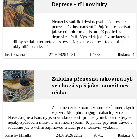
Deprese – tři novinky
Německý satirik kdysi napsal: „Deprese je
pouze hněv bez nadšení.“ Pojďme se podívat
jak se od dob romantismu náš pohled na
depresi změnil. Výsledek jedné z nedávných
studií by se dal interpretovat slovy: „Nejsem v depresi, to se mi jen
shlukly bílé krvinky...“
Josef Pazdera
27.07.2026 16:34
11148x
Diskuze:
4
Záludná přenosná rakovina ryb
se chová spíš jako parazit než
nádor
Záhadné černé kožní léze sumečků amerických
v jezeře Memphremagog i dalších jezerech
Nové Anglie a Kanady jsou ve skutečnosti přenosný melanom, který se
nějaký způsobem masivně šíří mezi rybami. K panice prý není důvod a
současně jde o velmi zajímavou situaci pro intenzivní výzkum.
Stanislav Mihulka
24.07.2026 22:32
9676x
Diskuze:
0