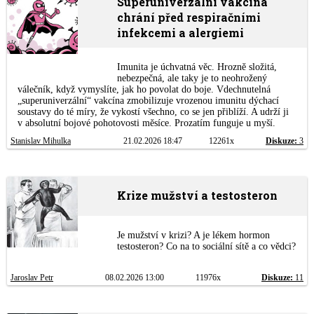
Superuniverzální vakcína
chrání před respiračními
infekcemi a alergiemi
Imunita je úchvatná věc. Hrozně složitá,
nebezpečná, ale taky je to neohrožený
válečník, když vymyslíte, jak ho povolat do boje. Vdechnutelná
„superuniverzální“ vakcína zmobilizuje vrozenou imunitu dýchací
soustavy do té míry, že vykostí všechno, co se jen přiblíží. A udrží ji
v absolutní bojové pohotovosti měsíce. Prozatím funguje u myší.
Stanislav Mihulka
21.02.2026 18:47
12261x
Diskuze:
3
Krize mužství a testosteron
Je mužství v krizi? A je lékem hormon
testosteron? Co na to sociální sítě a co vědci?
Jaroslav Petr
08.02.2026 13:00
11976x
Diskuze:
11