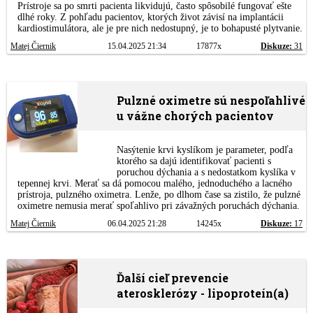
Prístroje sa po smrti pacienta likvidujú, často spôsobilé fungovať ešte
dlhé roky. Z pohľadu pacientov, ktorých život závisí na implantácii
kardiostimulátora, ale je pre nich nedostupný, je to bohapusté plytvanie.
Matej Čiernik
15.04.2025 21:34
17877x
Diskuze:
31
Pulzné oximetre sú nespoľahlivé
u vážne chorých pacientov
Nasýtenie krvi kyslíkom je parameter, podľa
ktorého sa dajú identifikovať pacienti s
poruchou dýchania a s nedostatkom kyslíka v
tepennej krvi. Merať sa dá pomocou malého, jednoduchého a lacného
prístroja, pulzného oximetra. Lenže, po dlhom čase sa zistilo, že pulzné
oximetre nemusia merať spoľahlivo pri závažných poruchách dýchania.
Matej Čiernik
06.04.2025 21:28
14245x
Diskuze:
17
Ďalší cieľ prevencie
aterosklerózy - lipoproteín(a)