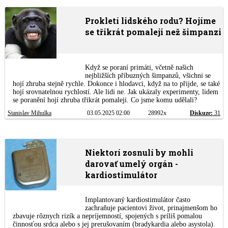
Prokletí lidského rodu? Hojíme
se třikrát pomaleji než šimpanzi
Když se poraní primáti, včetně našich
nejbližších příbuzných šimpanzů, všichni se
hojí zhruba stejně rychle. Dokonce i hlodavci, když na to přijde, se také
hojí srovnatelnou rychlostí. Ale lidi ne. Jak ukázaly experimenty, lidem
se poranění hojí zhruba třikrát pomaleji. Co jsme komu udělali?
Stanislav Mihulka
03.05.2025 02:00
28992x
Diskuze:
31
Niektorí zosnulí by mohli
darovať umelý orgán -
kardiostimulátor
Implantovaný kardiostimulátor často
zachraňuje pacientovi život, prinajmenšom ho
zbavuje rôznych rizík a nepríjemností, spojených s príliš pomalou
činnosťou srdca alebo s jej prerušovaním (bradykardia alebo asystola).