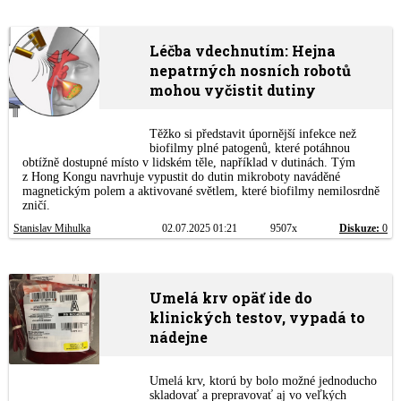
Léčba vdechnutím: Hejna
nepatrných nosních robotů
mohou vyčistit dutiny
Těžko si představit úpornější infekce než
biofilmy plné patogenů, které potáhnou
obtížně dostupné místo v lidském těle, například v dutinách. Tým
z Hong Kongu navrhuje vypustit do dutin mikroboty naváděné
magnetickým polem a aktivované světlem, které biofilmy nemilosrdně
zničí.
Stanislav Mihulka
02.07.2025 01:21
9507x
Diskuze:
0
Umelá krv opäť ide do
klinických testov, vypadá to
nádejne
Umelá krv, ktorú by bolo možné jednoducho
skladovať a prepravovať aj vo veľkých