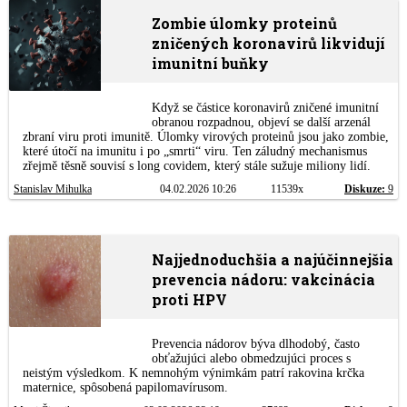
Zombie úlomky proteinů
zničených koronavirů likvidují
imunitní buňky
Když se částice koronavirů zničené imunitní
obranou rozpadnou, objeví se další arzenál
zbraní viru proti imunitě. Úlomky virových proteinů jsou jako zombie,
které útočí na imunitu i po „smrti“ viru. Ten záludný mechanismus
zřejmě těsně souvisí s long covidem, který stále sužuje miliony lidí.
Stanislav Mihulka
04.02.2026 10:26
11539x
Diskuze:
9
Najjednoduchšia a najúčinnejšia
prevencia nádoru: vakcinácia
proti HPV
Prevencia nádorov býva dlhodobý, často
obťažujúci alebo obmedzujúci proces s
neistým výsledkom. K nemnohým výnimkám patrí rakovina krčka
maternice, spôsobená papilomavírusom.