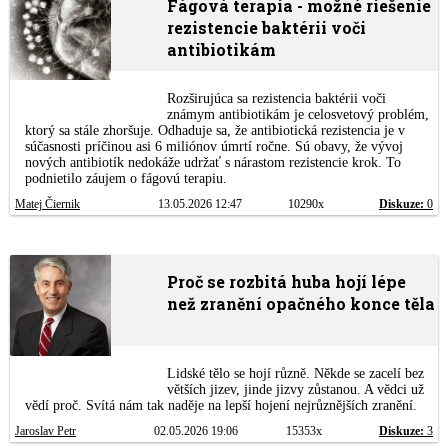
Fágová terapia - možné riešenie
rezistencie baktérii voči
antibiotikám
Rozširujúca sa rezistencia baktérii voči
známym antibiotikám je celosvetový problém,
ktorý sa stále zhoršuje. Odhaduje sa, že antibiotická rezistencia je v
súčasnosti príčinou asi 6 miliónov úmrtí ročne. Sú obavy, že vývoj
nových antibiotík nedokáže udržať s nárastom rezistencie krok. To
podnietilo záujem o fágovú terapiu.
Matej Čiernik
13.05.2026 12:47
10290x
Diskuze:
0
Proč se rozbitá huba hojí lépe
než zranění opačného konce těla
Lidské tělo se hojí různě. Někde se zacelí bez
větších jizev, jinde jizvy zůstanou. A vědci už
vědí proč. Svítá nám tak naděje na lepší hojení nejrůznějších zranění.
Jaroslav Petr
02.05.2026 19:06
15353x
Diskuze:
3