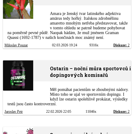
Amara je ženský tvar latinského adjektiva
amārus tedy hořký. Italskou zdrobnělinu
amaretto mnohým netřeba představovat, takže
v tomto ohledu se patrně budeme pohybovat
na poměrně pevné půdě. Naopak hádám, že muž jménem Graman
Quassi (1692-1787) v našich končinách moc známý není.
Miloslav Pouzar
02.03.2026 19:24
9316x
Diskuze:
2
Ostarin – noční můra sportovců i
dopingových komisařů
Měl pomáhat pacientům se zhoubnými nádory.
Místo toho se ujal ve sportovním dopingu. I
když lze ostarin spolehlivě prokázat, výsledky
testů jsou často kontroverzní.
Jaroslav Petr
22.02.2026 22:05
11046x
Diskuze:
2