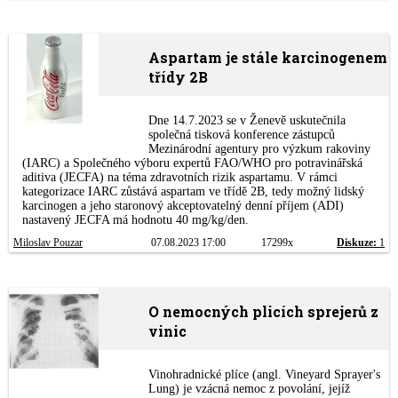
Aspartam je stále karcinogenem
třídy 2B
Dne 14.7.2023 se v Ženevě uskutečnila
společná tisková konference zástupců
Mezinárodní agentury pro výzkum rakoviny
(IARC) a Společného výboru expertů FAO/WHO pro potravinářská
aditiva (JECFA) na téma zdravotních rizik aspartamu. V rámci
kategorizace IARC zůstává aspartam ve třídě 2B, tedy možný lidský
karcinogen a jeho staronový akceptovatelný denní příjem (ADI)
nastavený JECFA má hodnotu 40 mg/kg/den.
Miloslav Pouzar
07.08.2023 17:00
17299x
Diskuze:
1
O nemocných plicích sprejerů z
vinic
Vinohradnické plíce (angl. Vineyard Sprayer's
Lung) je vzácná nemoc z povolání, jejíž