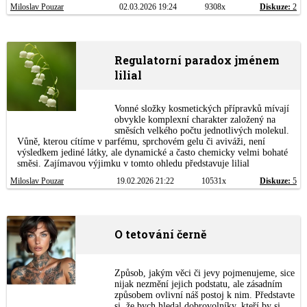
Miloslav Pouzar
02.03.2026 19:24
9308x
Diskuze:
2
Regulatorní paradox jménem
lilial
Vonné složky kosmetických přípravků mívají
obvykle komplexní charakter založený na
směsích velkého počtu jednotlivých molekul.
Vůně, kterou cítíme v parfému, sprchovém gelu či aviváži, není
výsledkem jediné látky, ale dynamické a často chemicky velmi bohaté
směsi. Zajímavou výjimku v tomto ohledu představuje lilial
Miloslav Pouzar
19.02.2026 21:22
10531x
Diskuze:
5
O tetování černě
Způsob, jakým věci či jevy pojmenujeme, sice
nijak nezmění jejich podstatu, ale zásadním
způsobem ovlivní náš postoj k nim. Představte
si, že bych hledal dobrovolníky, kteří by si