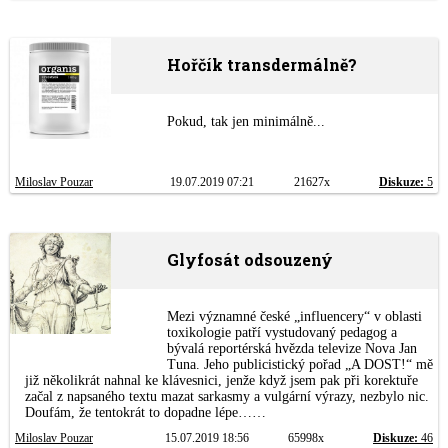
Hořčík transdermálně?
Pokud, tak jen minimálně...
Miloslav Pouzar
19.07.2019 07:21
21627x
Diskuze:
5
Glyfosát odsouzený
Mezi významné české „influencery“ v oblasti
toxikologie patří vystudovaný pedagog a
bývalá reportérská hvězda televize Nova Jan
Tuna. Jeho publicistický pořad „A DOST!“ mě
již několikrát nahnal ke klávesnici, jenže když jsem pak při korektuře
začal z napsaného textu mazat sarkasmy a vulgární výrazy, nezbylo nic.
Doufám, že tentokrát to dopadne lépe……
Miloslav Pouzar
15.07.2019 18:56
65998x
Diskuze:
46