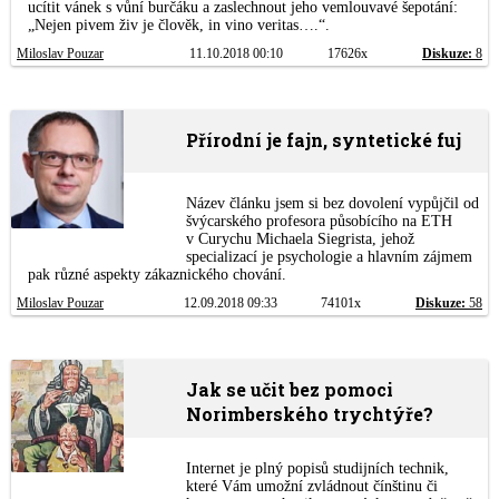
ucítit vánek s vůní burčáku a zaslechnout jeho vemlouvavé šepotání:
„Nejen pivem živ je člověk, in vino veritas….“.
Miloslav Pouzar
11.10.2018 00:10
17626x
Diskuze:
8
Přírodní je fajn, syntetické fuj
Název článku jsem si bez dovolení vypůjčil od
švýcarského profesora působícího na ETH
v Curychu Michaela Siegrista, jehož
specializací je psychologie a hlavním zájmem
pak různé aspekty zákaznického chování.
Miloslav Pouzar
12.09.2018 09:33
74101x
Diskuze:
58
Jak se učit bez pomoci
Norimberského trychtýře?
Internet je plný popisů studijních technik,
které Vám umožní zvládnout čínštinu či