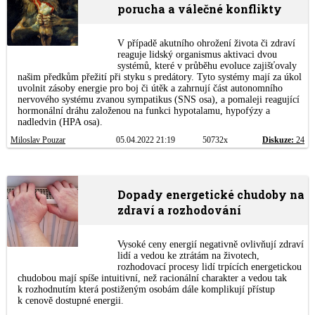
porucha a válečné konflikty
V případě akutního ohrožení života či zdraví
reaguje lidský organismus aktivaci dvou
systémů, které v průběhu evoluce zajišťovaly
našim předkům přežití při styku s predátory. Tyto systémy mají za úkol
uvolnit zásoby energie pro boj či útěk a zahrnují část autonomního
nervového systému zvanou sympatikus (SNS osa), a pomaleji reagující
hormonální dráhu založenou na funkci hypotalamu, hypofýzy a
nadledvin (HPA osa).
Miloslav Pouzar
05.04.2022 21:19
50732x
Diskuze:
24
Dopady energetické chudoby na
zdraví a rozhodování
Vysoké ceny energií negativně ovlivňují zdraví
lidí a vedou ke ztrátám na životech,
rozhodovací procesy lidí trpících energetickou
chudobou mají spíše intuitivní, než racionální charakter a vedou tak
k rozhodnutím která postiženým osobám dále komplikují přístup
k cenově dostupné energii.