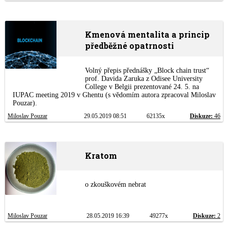
Kmenová mentalita a princip
předběžné opatrnosti
Volný přepis přednášky „Block chain trust“
prof. Davida Zaruka z Odisee University
College v Belgii prezentované 24. 5. na
IUPAC meeting 2019 v Ghentu (s vědomím autora zpracoval Miloslav
Pouzar).
Miloslav Pouzar
29.05.2019 08:51
62135x
Diskuze:
46
Kratom
o zkouškovém nebrat
Miloslav Pouzar
28.05.2019 16:39
49277x
Diskuze:
2