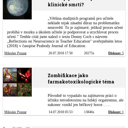
klinické smrti?
„Většina studijních programů pro učitele
neklade nijak zásadní důraz na problematiku
neurověd. To je zajímavé, jelikož proces učení
probíhá v mozku a úkolem učitele je podporovat a urychlovat proces
učení.“ Tenhle citát jsem nalezl v textu Donny Coch s názvem
„Reflections on Neuroscience in Teacher Education“ uveřejněném letos
(2018) v časopise Peabody Journal of Education.
Miloslav Pouzar
26.07.2018 17:50
20275x
Diskuze:
5
Zombifikace jako
farmakotoxikologické téma
Původně to vypadalo na zajímavou práci o
účinku tetrodotoxinu na lidský organismus, ale
nakonec vznikl jen béčkový horor……
Miloslav Pouzar
14.07.2018 05:53
13846x
Diskuze:
1