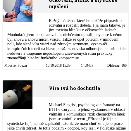
myšlení
Každý má téma, které ho dokáže připravit o
rozvahu a rozpálit doběla. I já mám takové, je
jím toxicita hliníku v očkovacích látkách.
Mnohokrát jsem ho zpracoval a s ulehčením opustil, abych se k němu
byl znovu a znovu nucen vracet. Takže se opět potácím v minovém
poli, kde slepá víra vítězí nad zdravým rozumem, vyznavači
konspiračních teorií na hlavu poráží stanoviska odborných autorit a kde
nedůvěra a vzájemné nepochopení znesvářených stran prakticky
znemožňují hledání funkčního kompromisu.
Miloslav Pouzar
16.10.2018 15:39
145947x
Diskuze:
166
Víra tvá ho dochutila
Michael Siegrist, psycholog zaměstnaný na
ETH v Curychu, o jehož výzkumech v oblasti
vnímání a komunikace rizik chemických látek
jsem se zmínil v textu „Přírodní je fajn a
syntetické fuj“, na mě zapůsobil natolik, že mám chuť se u jeho práce
ještě chvíli zdržet. Je totiž podzim - období, kdy lze i v Polabské nížině