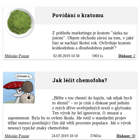
Povídání o kratomu
Z pohledu marketingu je kratom "sázka na
jistotu". Objem obchodu závisí na tom, v jaké
fázi se nachází školní rok. Ovlivňuje kratom
krátkodobou a dlouhodobou paměť?
Miloslav Pouzar
02.09.2019 10:58
19011x
Diskuze:
2
Jak léčit chemofoba?
„Běžte s tou chemií do hajzlu, tak nějak bych
to shrnul“ – to je citát z diskuse pod jedním
z mých dříve uveřejněných textů o glyfosátu.
Ten výrok by šel ignorovat, či smazat a
zapomenout. Byla by to ovšem škoda. Jde totiž o standardní projev
těžké nemoci postihující čím dál větší procento populace. Jde o výrok
nesoucí typické znaky chemofobie.
Miloslav Pouzar
24.07.2019 18:10
37665x
Diskuze:
30