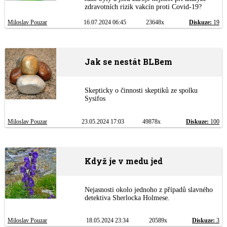
zdravotních rizik vakcín proti Covid-19?
Miloslav Pouzar
16.07.2024 06:45
23648x
Diskuze:
19
Jak se nestát BLBem
Skepticky o činnosti skeptiků ze spolku
Sysifos
Miloslav Pouzar
23.05.2024 17:03
49878x
Diskuze:
100
Když je v medu jed
Nejasnosti okolo jednoho z případů slavného
detektiva Sherlocka Holmese.
Miloslav Pouzar
18.05.2024 23:34
20589x
Diskuze:
3