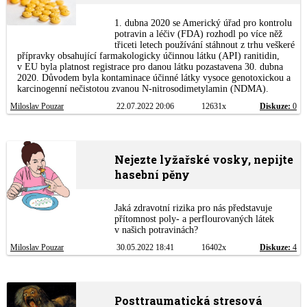
1. dubna 2020 se Americký úřad pro kontrolu
potravin a léčiv (FDA) rozhodl po více něž
třiceti letech používání stáhnout z trhu veškeré
přípravky obsahující farmakologicky účinnou látku (API) ranitidin,
v EU byla platnost registrace pro danou látku pozastavena 30. dubna
2020. Důvodem byla kontaminace účinné látky vysoce genotoxickou a
karcinogenní nečistotou zvanou N-nitrosodimetylamin (NDMA).
Miloslav Pouzar
22.07.2022 20:06
12631x
Diskuze:
0
Nejezte lyžařské vosky, nepijte
hasební pěny
Jaká zdravotní rizika pro nás představuje
přítomnost poly- a perflourovaných látek
v našich potravinách?
Miloslav Pouzar
30.05.2022 18:41
16402x
Diskuze:
4
Posttraumatická stresová