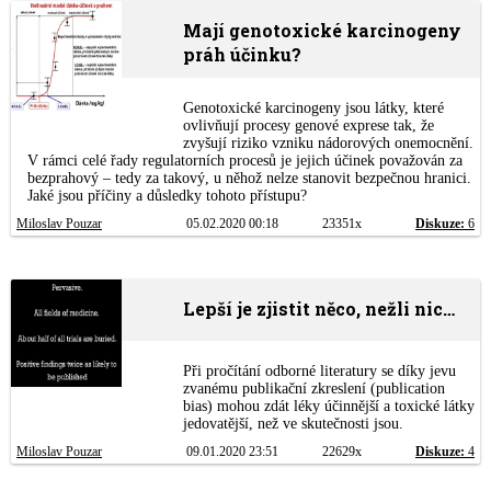
Mají genotoxické karcinogeny
práh účinku?
Genotoxické karcinogeny jsou látky, které
ovlivňují procesy genové exprese tak, že
zvyšují riziko vzniku nádorových onemocnění.
V rámci celé řady regulatorních procesů je jejich účinek považován za
bezprahový – tedy za takový, u něhož nelze stanovit bezpečnou hranici.
Jaké jsou příčiny a důsledky tohoto přístupu?
Miloslav Pouzar
05.02.2020 00:18
23351x
Diskuze:
6
Lepší je zjistit něco, nežli nic…
Při pročítání odborné literatury se díky jevu
zvanému publikační zkreslení (publication
bias) mohou zdát léky účinnější a toxické látky
jedovatější, než ve skutečnosti jsou.
Miloslav Pouzar
09.01.2020 23:51
22629x
Diskuze:
4