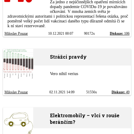
Za jedno z nejúčinnějších opatření mírnících
dopady pandemie COVIDu-19 je považováno
očkování. V mnoha zemích světa je
zdravotnickými autoritami i politickou reprezentací řešena otázka, proč
poměrně velký počet lidí vakcinaci daného typu důrazně odmítá či se
k ní staví rezervovaně.
Miloslav Pouzar
10.12.2021 00:07
90172x
Diskuze:
106
Strážci pravdy
Vero nihil verius
Miloslav Pouzar
02.11.2021 14:09
51556x
Diskuze:
49
Elektromobily – vlci v rouše
beránčím?