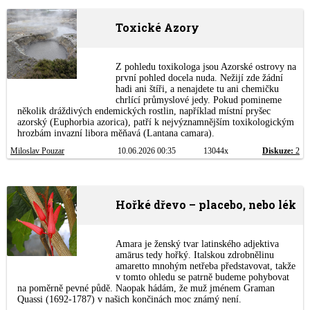
Toxické Azory
Z pohledu toxikologa jsou Azorské ostrovy na
první pohled docela nuda. Nežijí zde žádní
hadi ani štíři, a nenajdete tu ani chemičku
chrlící průmyslové jedy. Pokud pomineme
několik dráždivých endemických rostlin, například místní pryšec
azorský (Euphorbia azorica), patří k nejvýznamnějším toxikologickým
hrozbám invazní libora měňavá (Lantana camara).
Miloslav Pouzar
10.06.2026 00:35
13044x
Diskuze:
2
Hořké dřevo – placebo, nebo lék
Amara je ženský tvar latinského adjektiva
amārus tedy hořký. Italskou zdrobnělinu
amaretto mnohým netřeba představovat, takže
v tomto ohledu se patrně budeme pohybovat
na poměrně pevné půdě. Naopak hádám, že muž jménem Graman
Quassi (1692-1787) v našich končinách moc známý není.