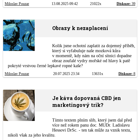
Miloslav Pouzar
13.08.2025 09:42
21022x
Diskuze:
39
Obrazy k nezaplacení
Kolik jsme ochotní zaplatit za dojemný příběh,
který si vyfabuluje naše mozková kůra
v momentě, kdy nám na oční sítnici dopadne
obraz zoufalé vydry mořské od hlavy k patě
pokryté vrstvou černé lepkavé ropné kaše?
Miloslav Pouzar
20.07.2025 23:34
13631x
Diskuze:
8
Je káva dopovaná CBD jen
marketingový trik?
Tímto textem plním slib, který jsem dal před
více než rokem panu doc. MUDr. Ladislavu
Hessovi DrSc. - ten tak může za vznik textu,
nikoli však za jeho kvalitu.