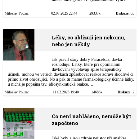
Miloslav Pouzar
02.07.2025 22:44
29337x
Diskuze:
63
Léky, co ubližují jen někomu,
nebo jen někdy
Jak pravil starý dobrý Paracelsus, dávka
rozhoduje. Látky, které při optimálním
dávkování vyvolávají spíše terapeutický
účinek, mohou ve větších dávkách způsobovat reakce zdraví škodlivé či
přímo život ohrožující. No a pak tu máme farmakologicky účinné látky,
u nichž je popsána tzv. idiosynkratická reakce….
Miloslav Pouzar
11.02.2025 19:40
14686x
Diskuze:
2
Co není nahlášeno, nemůže být
započteno
Jaké byly a jsou zdroje nejistot při analýze