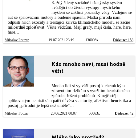
Každý šílený sociálně inženýrský systém
uvádějící do života výstupy mystického
myšlení se zaklíná poznatky vědy. Vzdejme se
aut se spalovacími motory a budeme spaseni. Matka příroda nám
odpustí hřích ekocidy a trestající křivka klimatického modelu se začne
milosrdně zplošťovat. Věřte vědcům. Mají grafy, mají čísla, hare, hare,
hare….
Miloslav Pouzar
19.07.2021 23:19
136006x
Diskuze:
158
Kdo mnoho neví, musí hodně
věřit
Mnoho lidí si vytváří postoj k chemickým
zdravotním rizikům s využitím heuristického
způsobu řešení problémů. K nejčastěji
aplikovaným heuristikám patří důvěra v autority, afektivní heuristika a
postoj „přírodní je lepší než umělé“…
Miloslav Pouzar
20.06.2021 00:07
58063x
Diskuze:
42
Mléko jako protijed?