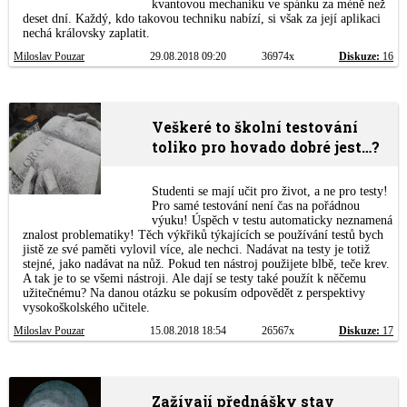
kvantovou mechaniku ve spánku za méně než
deset dní. Každý, kdo takovou techniku nabízí, si však za její aplikaci
nechá královsky zaplatit.
Miloslav Pouzar
29.08.2018 09:20
36974x
Diskuze:
16
Veškeré to školní testování
toliko pro hovado dobré jest…?
Studenti se mají učit pro život, a ne pro testy!
Pro samé testování není čas na pořádnou
výuku! Úspěch v testu automaticky neznamená
znalost problematiky! Těch výkřiků týkajících se používání testů bych
jistě ze své paměti vylovil více, ale nechci. Nadávat na testy je totiž
stejné, jako nadávat na nůž. Pokud ten nástroj použijete blbě, teče krev.
A tak je to se všemi nástroji. Ale dají se testy také použít k něčemu
užitečnému? Na danou otázku se pokusím odpovědět z perspektivy
vysokoškolského učitele.
Miloslav Pouzar
15.08.2018 18:54
26567x
Diskuze:
17
Zažívají přednášky stav