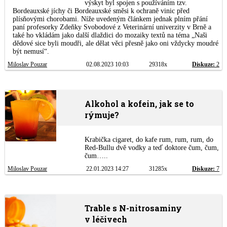
výskyt byl spojen s používáním tzv.
Bordeauxské jíchy či Bordeauxské směsi k ochraně vinic před
plísňovými chorobami. Níže uvedeným článkem jednak plním přání
paní profesorky Zdeňky Svobodové z Veterinární univerzity v Brně a
také ho vkládám jako další dlaždici do mozaiky textů na téma „Naši
dědové sice byli moudři, ale dělat věci přesně jako oni vždycky moudré
být nemusí“.
Miloslav Pouzar
02.08.2023 10:03
29318x
Diskuze:
2
Alkohol a kofein, jak se to
rýmuje?
Krabička cigaret, do kafe rum, rum, rum, do
Red-Bullu dvě vodky a teď doktore čum, čum,
čum…..
Miloslav Pouzar
22.01.2023 14:27
31285x
Diskuze:
7
Trable s N-nitrosaminy
v léčivech