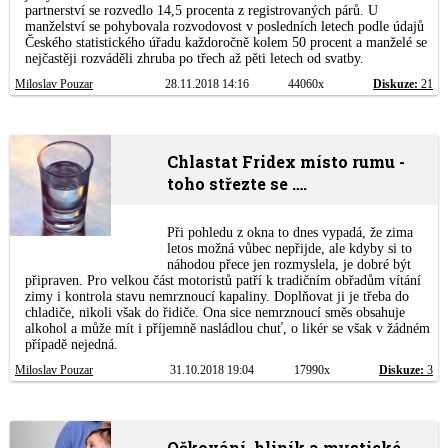
partnerství se rozvedlo 14,5 procenta z registrovaných párů. U
manželství se pohybovala rozvodovost v posledních letech podle údajů
Českého statistického úřadu každoročně kolem 50 procent a manželé se
nejčastěji rozváděli zhruba po třech až pěti letech od svatby.
Miloslav Pouzar
28.11.2018 14:16
44060x
Diskuze:
21
Chlastat Fridex místo rumu -
toho střezte se ….
Při pohledu z okna to dnes vypadá, že zima
letos možná vůbec nepřijde, ale kdyby si to
náhodou přece jen rozmyslela, je dobré být
připraven. Pro velkou část motoristů patří k tradičním obřadům vítání
zimy i kontrola stavu nemrznoucí kapaliny. Doplňovat ji je třeba do
chladiče, nikoli však do řidiče. Ona sice nemrznoucí směs obsahuje
alkohol a může mít i příjemně nasládlou chuť, o likér se však v žádném
případě nejedná.
Miloslav Pouzar
31.10.2018 19:04
17990x
Diskuze:
3
Očkování, hliník a mystické