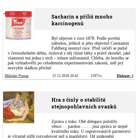
Sacharin a příliš mnoho
karcinogenů
Byl objeven v roce 1878. Podle pověsti
náhodou, jelikož si jeho objevitel Constantin
Fahlberg neumyl ruce. Před večeří se patlal
v černouhelném dehtu, izoloval z něj různé látky a právě zkoušel, jaké
vlastnosti má jedna z nich – toluen sulfonamid. Chleba, do kterého se
pak vyhladovělý po celodenním experimentování zakousl, měl prý
nezvykle sladkou příchuť.
Miloslav Pouzar
21.12.2018 20:42
21871x
Diskuze:
4
Hra s čísly o stabilitě
stejnopohlavních svazků
Zpráva z tisku: Obě delegace položily
věnce…. pardon…..….jiná zpráva ze stejně
kvalitního tisku: U registrovaných partnerství
je výrazně nižší rozvodovost než u manželství. Od uzákonění