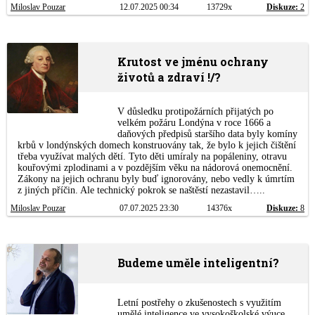
Miloslav Pouzar
12.07.2025 00:34
13729x
Diskuze:
2
Krutost ve jménu ochrany
životů a zdraví !/?
V důsledku protipožárních přijatých po
velkém požáru Londýna v roce 1666 a
daňových předpisů staršího data byly komíny
krbů v londýnských domech konstruovány tak, že bylo k jejich čištění
třeba využívat malých dětí. Tyto děti umíraly na popáleniny, otravu
kouřovými zplodinami a v pozdějším věku na nádorová onemocnění.
Zákony na jejich ochranu byly buď ignorovány, nebo vedly k úmrtím
z jiných příčin. Ale technický pokrok se naštěstí nezastavil…..
Miloslav Pouzar
07.07.2025 23:30
14376x
Diskuze:
8
Budeme uměle inteligentní?
Letní postřehy o zkušenostech s využitím
umělé inteligence ve vysokoškolské výuce