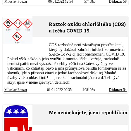
Miloslav Pouzar
06.01.2022 12:54
57458x
Diskuze:
58
Roztok oxidu chloričitého (CDS)
a léčba COVID-19
CDS rozhodně není zázračným prostředkem,
který by dokázal zabránit infekci koronavirem
SARS-CoV-2 či léčit onemocnění COVID 19.
Pokud však někdo o jeho využití k tomuto účelu uvažuje, rozhodně
nemusí patřit mezi vystrašené debily věřící na Gatesovy čipy ve
vakcínách, co chlastají Savo a jiná průmyslová bělidla (omlouvám se za
slovník, jde o přesnou citaci z jedné facebookové diskuse) Mnohé
úvahy v této oblasti totiž mají celkem racionální jádro a ďábel bývá
skryt spíše v méně zjevných detailech.
Miloslav Pouzar
01.01.2022 09:35
108193x
Diskuze:
54
Mě neoočkujete, jsem republikán