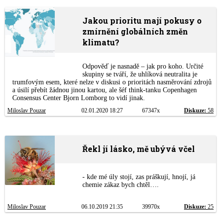
Jakou prioritu mají pokusy o
zmírnění globálních změn
klimatu?
Odpověď je nasnadě – jak pro koho. Určité
skupiny se tváří, že uhlíková neutralita je
trumfovým esem, které nelze v diskusi o prioritách nasměrování zdrojů
a úsilí přebít žádnou jinou kartou, ale šéf think-tanku Copenhagen
Consensus Center Bjorn Lomborg to vidí jinak.
Miloslav Pouzar
02.01.2020 18:27
67347x
Diskuze:
58
Řekl jí lásko, mě ubývá včel
- kde mé úly stojí, zas práškují, hnojí, já
chemie zákaz bych chtěl….
Miloslav Pouzar
06.10.2019 21:35
39970x
Diskuze:
25