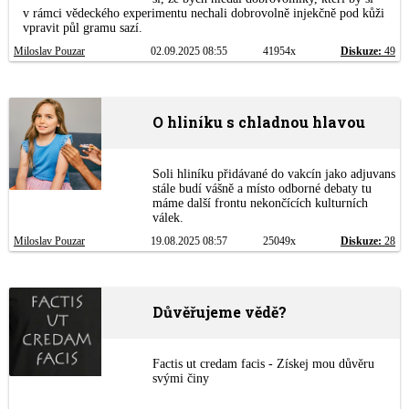
v rámci vědeckého experimentu nechali dobrovolně injekčně pod kůži
vpravit půl gramu sazí.
Miloslav Pouzar
02.09.2025 08:55
41954x
Diskuze:
49
O hliníku s chladnou hlavou
Soli hliníku přidávané do vakcín jako adjuvans
stále budí vášně a místo odborné debaty tu
máme další frontu nekončících kulturních
válek.
Miloslav Pouzar
19.08.2025 08:57
25049x
Diskuze:
28
Důvěřujeme vědě?
Factis ut credam facis - Získej mou důvěru
svými činy