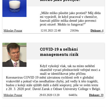
„Může mlíko působit jako protied? Můj děda
mi vyprávěl, že když pracoval v chemičce,
fasovali půllitr mlíka denně jako prevenci
proti otravě. Mohlo to fungovat?“
Miloslav Pouzar
12.01.2021 22:48
21634x
Diskuze:
4
COVID-19 a selhání
managementu rizik
Když vykolejí vlak, tak na místo neštěstí
okamžitě vyrazí představitelé veřejné moci a
snaží se identifikovat jeho příčinu.
Koronavirus COVID 19 mění závratnou rychlostí svět v globální
vrakoviště a pokud včas neodhalíme chyby, jež vedly k této tragédii,
budou z kolejí stále sjíždět další a další soupravy, píše ve svém textu
z 20. 3. 2020 prof. David Zaruk z Odisee University College v Belgii.
Miloslav Pouzar
29.03.2020 13:20
64403x
Diskuze:
39