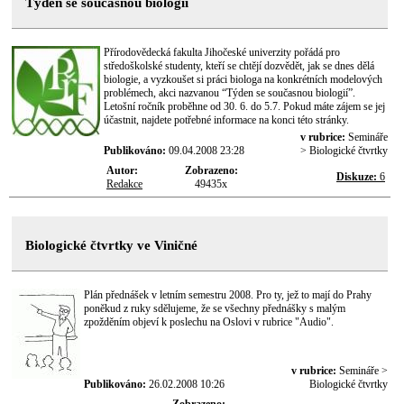
Týden se současnou biologií
Přírodovědecká fakulta Jihočeské univerzity pořádá pro
středoškolské studenty, kteří se chtějí dozvědět, jak se dnes dělá
biologie, a vyzkoušet si práci biologa na konkrétních modelových
problémech, akci nazvanou “Týden se současnou biologií”.
Letošní ročník proběhne od 30. 6. do 5.7. Pokud máte zájem se jej
účastnit, najdete potřebné informace na konci této stránky.
v rubrice:
Semináře
Publikováno:
09.04.2008 23:28
> Biologické čtvrtky
Autor:
Zobrazeno:
Diskuze:
6
Redakce
49435x
Biologické čtvrtky ve Viničné
Plán přednášek v letním semestru 2008. Pro ty, jež to mají do Prahy
poněkud z ruky sdělujeme, že se všechny přednášky s malým
zpožděním objeví k poslechu na Oslovi v rubrice "Audio".
v rubrice:
Semináře >
Publikováno:
26.02.2008 10:26
Biologické čtvrtky