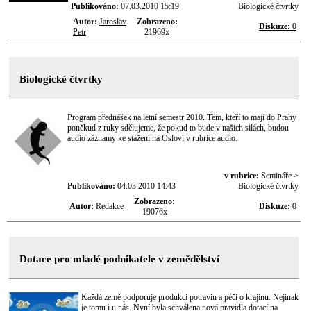
Publikováno:
07.03.2010 15:19
Biologické čtvrtky
Autor:
Jaroslav
Zobrazeno:
Diskuze:
0
Petr
21969x
Biologické čtvrtky
Program přednášek na letní semestr 2010. Těm, kteří to mají do Prahy
poněkud z ruky sdělujeme, že pokud to bude v našich silách, budou
audio záznamy ke stažení na Oslovi v rubrice audio.
v rubrice:
Semináře >
Publikováno:
04.03.2010 14:43
Biologické čtvrtky
Zobrazeno:
Autor:
Redakce
Diskuze:
0
19076x
Dotace pro mladé podnikatele v zemědělství
Každá země podporuje produkci potravin a péči o krajinu. Nejinak
je tomu i u nás. Nyní byla schválena nová pravidla dotací na