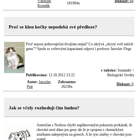
Vítězslav
Diskuze:
64
181994x
Kremlík
Proč se klon kočky nepodobá své předloze?
Proč nejsou jednovaječná dvojčata stejná? Co ukrývá „skrytý svět našich
genu“? Spolu se světovými kapacitami odpoví i profesor Jaroslav Flegr.
v rubrice:
Semináře >
Publikováno:
12.10.2012 23:22
Biologické čtvrtky
Autor:
Jaroslav
Zobrazeno:
Diskuze:
0
Petr
26238x
Jak se včely rozhodují čím budou?
Američan s Norkou chytře naplánovaným pokusem prokázali, že
chování není dáno jen geny ale že je spojeno s chemickými
značkami nalepenými na genech. A že tyto změny v chování jsou
vratné.