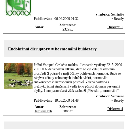
v rubrice:
Semináře
Publikováno:
06.06.2009 01:32
> Besedy
Zobrazeno:
Autor:
Diskuze:
1
23295x
Endokrinní disruptory = hormonální buldozery
Pořad Vstupte! Českého rozhlasu Leonardo vysílaný 22. 5. 2009
v 11.00 bude věnován látkám, které se vyskytují v životním
prostředí či potravě a mají účinky pohlavních hormonů. Bude se
zabývat účinky ochranných lodních nátěrů, hormonální
antikoncepce či herbicidních postřiků. Zelená pastvina s
přežvykujícími stračenami vedle toho působí dojmem pastorální
idylky. I tato pastorela si však zaslouží přízvisko „hormonální“.
v rubrice:
Semináře
Publikováno:
19.05.2009 01:48
> Besedy
Autor:
Zobrazeno:
Diskuze:
4
Jaroslav Petr
38852x