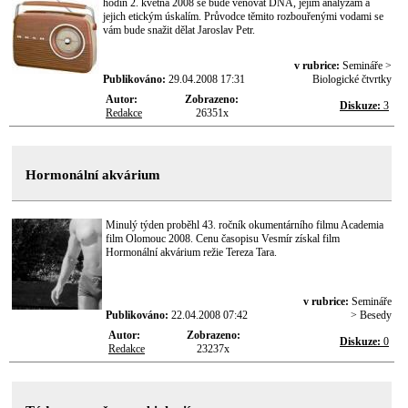
hodin 2. května 2008 se bude věnovat DNA, jejím analýzám a
jejich etickým úskalím. Průvodce těmito rozbouřenými vodami se
vám bude snažit dělat Jaroslav Petr.
v rubrice:
Semináře >
Publikováno:
29.04.2008 17:31
Biologické čtvrtky
Autor:
Zobrazeno:
Diskuze:
3
Redakce
26351x
Hormonální akvárium
Minulý týden proběhl 43. ročník okumentárního filmu Academia
film Olomouc 2008. Cenu časopisu Vesmír získal film
Hormonální akvárium režie Tereza Tara.
v rubrice:
Semináře
Publikováno:
22.04.2008 07:42
> Besedy
Autor:
Zobrazeno:
Diskuze:
0
Redakce
23237x