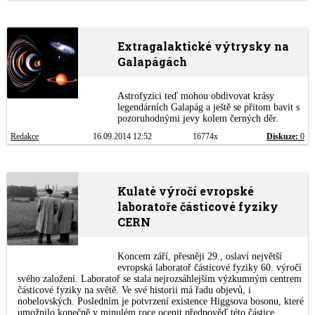
Extragalaktické výtrysky na
Galapágách
Astrofyzici teď mohou obdivovat krásy
legendárních Galapág a ještě se přitom bavit s
pozoruhodnými jevy kolem černých děr.
Redakce
16.09.2014 12:52
16774x
Diskuze:
0
Kulaté výročí evropské
laboratoře částicové fyziky
CERN
Koncem září, přesněji 29., oslaví největší
evropská laboratoř částicové fyziky 60. výročí
svého založení. Laboratoř se stala nejrozsáhlejším výzkumným centrem
částicové fyziky na světě. Ve své historii má řadu objevů, i
nobelovských. Posledním je potvrzení existence Higgsova bosonu, které
umožnilo konečně v minulém roce ocenit předpověď této částice