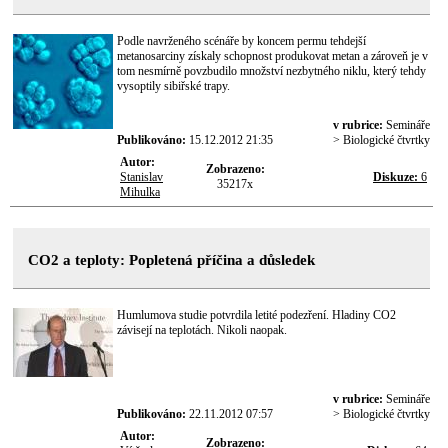
Podle navrženého scénáře by koncem permu tehdejší
metanosarciny získaly schopnost produkovat metan a zároveň je v
tom nesmírně povzbudilo množství nezbytného niklu, který tehdy
vysoptily sibiřské trapy.
v rubrice:
Semináře
Publikováno:
15.12.2012 21:35
> Biologické čtvrtky
Autor:
Zobrazeno:
Stanislav
Diskuze:
6
35217x
Mihulka
CO2 a teploty: Popletená příčina a důsledek
Humlumova studie potvrdila letité podezření. Hladiny CO2
závisejí na teplotách. Nikoli naopak.
v rubrice:
Semináře
Publikováno:
22.11.2012 07:57
> Biologické čtvrtky
Autor:
Zobrazeno: