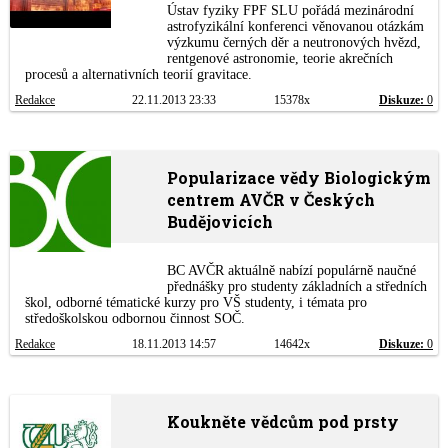
Ústav fyziky FPF SLU pořádá mezinárodní
astrofyzikální konferenci věnovanou otázkám
výzkumu černých děr a neutronových hvězd,
rentgenové astronomie, teorie akrečních
procesů a alternativních teorií gravitace.
Redakce
22.11.2013 23:33
15378x
Diskuze:
0
Popularizace vědy Biologickým
centrem AVČR v Českých
Budějovicích
BC AVČR aktuálně nabízí populárně naučné
přednášky pro studenty základních a středních
škol, odborné tématické kurzy pro VŠ studenty, i témata pro
středoškolskou odbornou činnost SOČ.
Redakce
18.11.2013 14:57
14642x
Diskuze:
0
Koukněte vědcům pod prsty