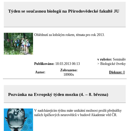
Týden se současnou biologií na Přírodovědecké fakultě JU
Ohlédnutí za loňským rokem, témata pro rok 2013.
v rubrice:
Semináře
Publikováno:
18.03.2013 06:13
> Biologické čtvrtky
Zobrazeno:
Autor:
Diskuze:
0
18900x
Pozvánka na Evropský týden mozku (4. – 8. března)
V nadcházejícím týdnu máte unikátní možnost prožít přednášky
našich špičkových neurovědců v budově Akademie věd ČR.