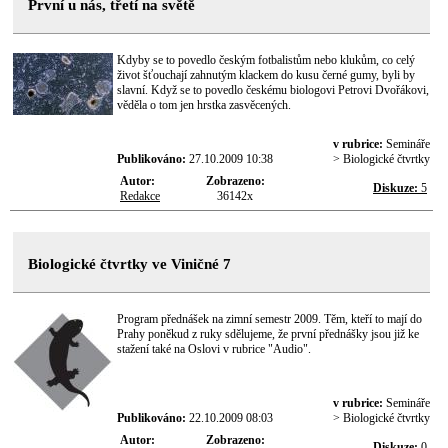
První u nás, třetí na světě
Kdyby se to povedlo českým fotbalistům nebo klukům, co celý
život šťouchají zahnutým klackem do kusu černé gumy, byli by
slavní. Když se to povedlo českému biologovi Petrovi Dvořákovi,
věděla o tom jen hrstka zasvěcených.
v rubrice:
Semináře
Publikováno:
27.10.2009 10:38
> Biologické čtvrtky
Autor:
Zobrazeno:
Diskuze:
5
Redakce
36142x
Biologické čtvrtky ve Viničné 7
Program přednášek na zimní semestr 2009. Těm, kteří to mají do
Prahy poněkud z ruky sdělujeme, že první přednášky jsou již ke
stažení také na Oslovi v rubrice "Audio".
v rubrice:
Semináře
Publikováno:
22.10.2009 08:03
> Biologické čtvrtky
Autor:
Zobrazeno:
Diskuze:
0