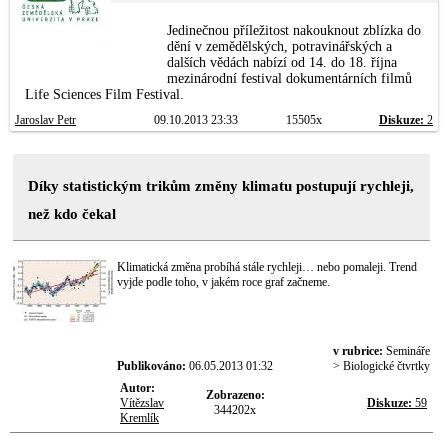
Jedinečnou příležitost nakouknout zblízka do
dění v zemědělských, potravinářských a
dalších vědách nabízí od 14. do 18. října
mezinárodní festival dokumentárních filmů
Life Sciences Film Festival.
Jaroslav Petr
09.10.2013 23:33
15505x
Diskuze:
2
Díky statistickým trikům změny klimatu postupují rychleji,
než kdo čekal
Klimatická změna probíhá stále rychleji… nebo pomaleji. Trend
vyjde podle toho, v jakém roce graf začneme.
v rubrice:
Semináře
Publikováno:
06.05.2013 01:32
> Biologické čtvrtky
Autor:
Zobrazeno:
Vítězslav
Diskuze:
59
344202x
Kremlík