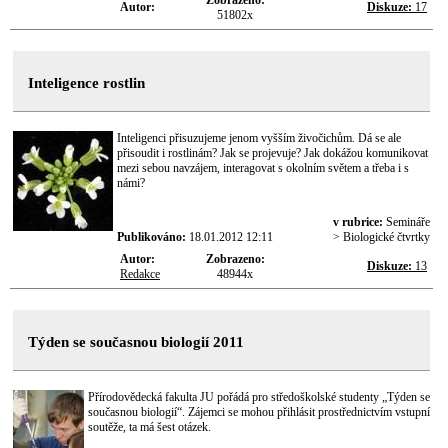
Zobrazeno:
Autor:
Diskuze:
17
51802x
Inteligence rostlin
Inteligenci přisuzujeme jenom vyšším živočichům. Dá se ale
přisoudit i rostlinám? Jak se projevuje? Jak dokážou komunikovat
mezi sebou navzájem, interagovat s okolním světem a třeba i s
námi?
v rubrice:
Semináře
Publikováno:
18.01.2012 12:11
> Biologické čtvrtky
Autor:
Zobrazeno:
Diskuze:
13
Redakce
48944x
Týden se současnou biologií 2011
Přírodovědecká fakulta JU pořádá pro středoškolské studenty „Týden se
současnou biologií“. Zájemci se mohou přihlásit prostřednictvím vstupní
soutěže, ta má šest otázek.