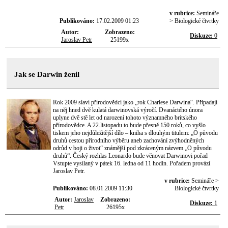
v rubrice:
Semináře
Publikováno:
17.02.2009 01:23
> Biologické čtvrtky
Autor:
Zobrazeno:
Diskuze:
0
Jaroslav Petr
25199x
Jak se Darwin ženil
Rok 2009 slaví přírodovědci jako „rok Charlese Darwina“. Připadají
na něj hned dvě kulatá darwinovská výročí. Dvanáctého února
uplyne dvě stě let od narození tohoto významného britského
přírodovědce. A 22.listopadu to bude přesně 150 roků, co vyšlo
tiskem jeho nejdůležitější dílo – kniha s dlouhým titulem: „O původu
druhů cestou přírodního výběru aneb zachování zvýhodněných
odrůd v boji o život“ známější pod zkráceným názvem „O původu
druhů“. Český rozhlas Leonardo bude věnovat Darwinovi pořad
Vstupte vysílaný v pátek 16. ledna od 11 hodin. Pořadem provází
Jaroslav Petr.
v rubrice:
Semináře >
Publikováno:
08.01.2009 11:30
Biologické čtvrtky
Autor:
Jaroslav
Zobrazeno:
Diskuze:
1
Petr
26195x