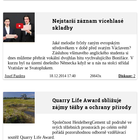
Nejstarší záznam vícehlasé
skladby
Jaké melodie frčely raným evropským
středověkem v době před svatým Václavem?
Zásluhou všímavého anglického studenta si
dnes můžeme přehrát vokální dvojhlas hitu vychvalujícího Bonifáce. V
kurzu byl na území dnešního Německa když se u nás na stolci střídal
Vratislav se Svatoplukem.
Josef Pazdera
18.12.2014 17:40
26643x
Diskuze:
2
Quarry Life Award sbližuje
zájmy těžby a ochrany přírody
Společnost HeidelbergCement už podruhé ve
svých těžebních prostorách po celém světě
pořádá pozoruhodnou odborně vzdělávací
soutěž Quarry Life Award.