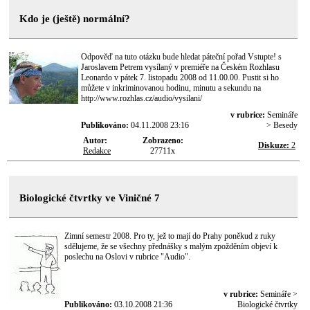
Kdo je (ještě) normální?
Odpověď na tuto otázku bude hledat páteční pořad Vstupte! s
Jaroslavem Petrem vysílaný v premiéře na Českém Rozhlasu
Leonardo v pátek 7. listopadu 2008 od 11.00.00. Pustit si ho
můžete v inkriminovanou hodinu, minutu a sekundu na
http://www.rozhlas.cz/audio/vysilani/
v rubrice:
Semináře
Publikováno:
04.11.2008 23:16
> Besedy
Autor:
Zobrazeno:
Diskuze:
2
Redakce
27711x
Biologické čtvrtky ve Viničné 7
Zimní semestr 2008. Pro ty, jež to mají do Prahy poněkud z ruky
sdělujeme, že se všechny přednášky s malým zpožděním objeví k
poslechu na Oslovi v rubrice "Audio".
v rubrice:
Semináře >
Publikováno:
03.10.2008 21:36
Biologické čtvrtky