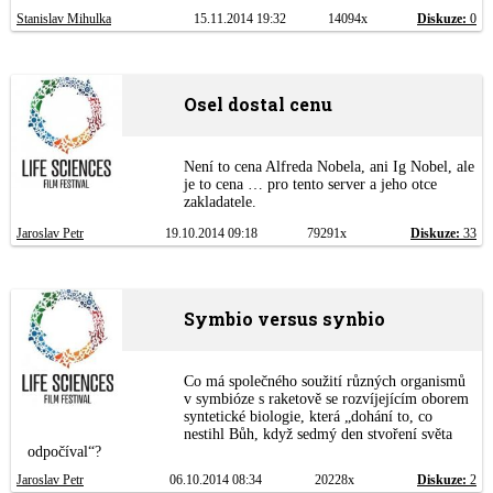
Stanislav Mihulka
15.11.2014 19:32
14094x
Diskuze:
0
Osel dostal cenu
Není to cena Alfreda Nobela, ani Ig Nobel, ale
je to cena … pro tento server a jeho otce
zakladatele.
Jaroslav Petr
19.10.2014 09:18
79291x
Diskuze:
33
Symbio versus synbio
Co má společného soužití různých organismů
v symbióze s raketově se rozvíjejícím oborem
syntetické biologie, která „dohání to, co
nestihl Bůh, když sedmý den stvoření světa
odpočíval“?
Jaroslav Petr
06.10.2014 08:34
20228x
Diskuze:
2