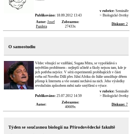
v rubrice:
Semináře
Publikováno:
18.09.2012 13:43
> Biologické čtvrtky
Autor:
Josef
Zobrazeno:
Diskuze:
2
Pazdera
27433x
O samostudiu
Vědec věnující se vzdělání, Sugata Mitra, se vypořádává s
největším problémem - nejlepší učitelé a školy nejsou tam, kde je
jich potřeba nejvíce. V sérii experimentů probíhajících v části
světa od Nového Dillí přes Jižní Afriku do Itálie umožňuje dětem
přístup k Internetu a vše ostatní nechává na nich. Jeho výsledky
revolučním způsobem mění naše smýšlení o výuce.
v rubrice:
Semináře
Publikováno:
25.07.2012 14:59
> Biologické čtvrtky
Zobrazeno:
Autor:
Diskuze:
7
40609x
Týden se současnou biologií na Přírodovědecké fakultě