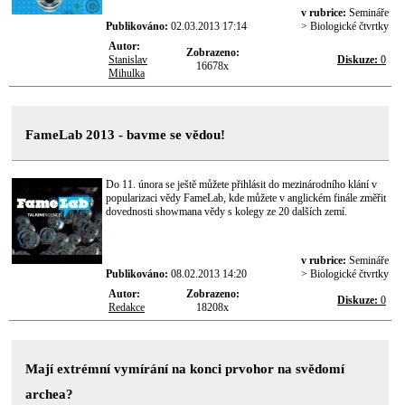
v rubrice:
Semináře
Publikováno:
02.03.2013 17:14
> Biologické čtvrtky
Autor:
Zobrazeno:
Stanislav
Diskuze:
0
16678x
Mihulka
FameLab 2013 - bavme se vědou!
Do 11. února se ještě můžete přihlásit do mezinárodního klání v
popularizaci vědy FameLab, kde můžete v anglickém finále změřit
dovednosti showmana vědy s kolegy ze 20 dalších zemí.
v rubrice:
Semináře
Publikováno:
08.02.2013 14:20
> Biologické čtvrtky
Autor:
Zobrazeno:
Diskuze:
0
Redakce
18208x
Mají extrémní vymírání na konci prvohor na svědomí
archea?