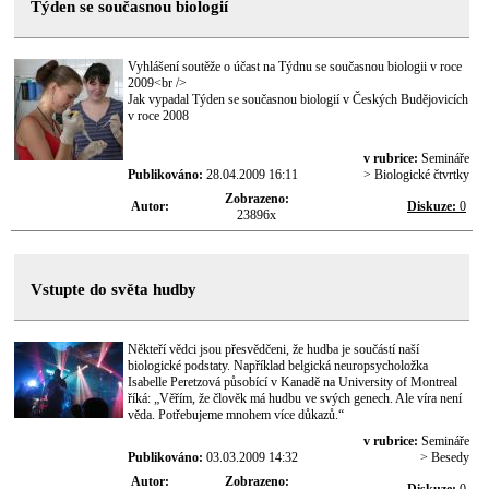
Týden se současnou biologií
Vyhlášení soutěže o účast na Týdnu se současnou biologii v roce
2009<br />
Jak vypadal Týden se současnou biologií v Českých Budějovicích
v roce 2008
v rubrice:
Semináře
Publikováno:
28.04.2009 16:11
> Biologické čtvrtky
Zobrazeno:
Autor:
Diskuze:
0
23896x
Vstupte do světa hudby
Někteří vědci jsou přesvědčeni, že hudba je součástí naší
biologické podstaty. Například belgická neuropsycholožka
Isabelle Peretzová působící v Kanadě na University of Montreal
říká: „Věřím, že člověk má hudbu ve svých genech. Ale víra není
věda. Potřebujeme mnohem více důkazů.“
v rubrice:
Semináře
Publikováno:
03.03.2009 14:32
> Besedy
Autor:
Zobrazeno: