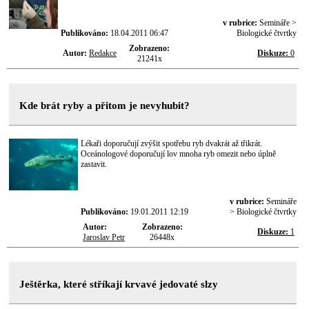
v rubrice:
Semináře >
Publikováno:
18.04.2011 06:47
Biologické čtvrtky
Zobrazeno:
Autor:
Redakce
Diskuze:
0
21241x
Kde brát ryby a přitom je nevyhubit?
Lékaři doporučují zvýšit spotřebu ryb dvakrát až třikrát.
Oceánologové doporučují lov mnoha ryb omezit nebo úplně
zastavit.
v rubrice:
Semináře
Publikováno:
19.01.2011 12:19
> Biologické čtvrtky
Autor:
Zobrazeno:
Diskuze:
1
Jaroslav Petr
26448x
Ještěrka, které stříkají krvavé jedovaté slzy