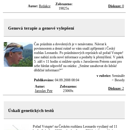
Zobrazeno:
Autor:
Redakce
Diskuze:
0
19825x
Genová terapie a genové vylepšení
Čas prázdnin a dovolených je v nenávratnu. Návrat k
povinnostem a denní rutině se vám snaží zpříjemnit i Český
rozhlas Leonardo. Po prázdninových reprízách už pořad Vstupte!
zase nabízí zcela nové informace a podněty k přemýšlení. V pátek
5. září v 11 hodin si můžete spolu s Jaroslavem Petrem sami pro
sebe hledat odpověď na otázku: „Smíme zasahovat do lidské
dědičné informace?“ˇ
v rubrice:
Semináře
Publikováno:
04.09.2008 08:04
> Besedy
Autor:
Zobrazeno:
Diskuze:
2
Jaroslav Petr
23069x
Úskalí genetických testů
Pořad Vstupte! na Českém rozhlasu Leonardo vysílaný od 11