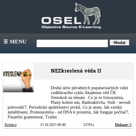
MENU
III
NEZkreslená věda II
Druhá série půvabných popularizačních videí
vzdělávacího cyklu Akademie věd ČR.
Tentokrát na témata: .Co je to fotosyntéza,
Plasty kolem nás, Radioaktivita, Vodí - nevodí
polovodič?, Periodické společenství prvků, Co je atom, Jak vzniká
zemětřesení, Proteosyntéza - od DNA k proteinu, Jak funguje počítač?,
Finanční gramotnost, Trailer.
Redakce
15.10.2015 00:40
53781x
Diskuze:
9