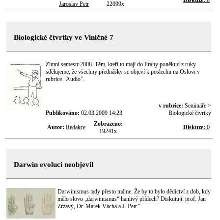
Diskuze:
0
Jaroslav Petr
22099x
Biologické čtvrtky ve Viničné 7
Zimní semestr 2008. Těm, kteří to mají do Prahy poněkud z ruky
sdělujeme, že všechny přednášky se objeví k poslechu na Oslovi v
rubrice "Audio".
v rubrice:
Semináře >
Publikováno:
02.03.2009 14:23
Biologické čtvrtky
Zobrazeno:
Autor:
Redakce
Diskuze:
0
19241x
Darwin evoluci neobjevil
Darwinismus tady přesto máme. Že by to bylo dědictví z dob, kdy
mělo slovo „darwinismus“ hanlivý přídech? Diskutují: prof. Jan
Zrzavý, Dr. Marek Vácha a J. Petr.ˇ