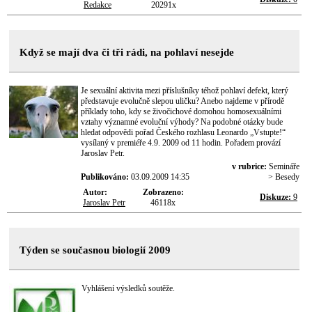
Redakce
20291x
Když se mají dva či tři rádi, na pohlaví nesejde
Je sexuální aktivita mezi příslušníky téhož pohlaví defekt, který
představuje evolučně slepou uličku? Anebo najdeme v přírodě
příklady toho, kdy se živočichové domohou homosexuálními
vztahy významné evoluční výhody? Na podobné otázky bude
hledat odpovědi pořad Českého rozhlasu Leonardo „Vstupte!“
vysílaný v premiéře 4.9. 2009 od 11 hodin. Pořadem provází
Jaroslav Petr.
v rubrice:
Semináře
Publikováno:
03.09.2009 14:35
> Besedy
Autor:
Zobrazeno:
Diskuze:
9
Jaroslav Petr
46118x
Týden se současnou biologií 2009
Vyhlášení výsledků soutěže.