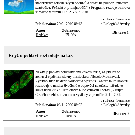
modernizace zemědělských podniků a dotací na podporu mladých
zemědělců. Požádat o ty „nejnovější“ z Programu rozvoje venkova
je možno v termínu 23. 2. - 8. 3. 2010.
v rubrice:
Semináře
Publikováno:
20.01.2010 09:13
> Biologické čtvrtky
Autor:
Zobrazeno:
Diskuze:
1
Redakce
25198x
Když o pohlaví rozhoduje nákaza
Někdy je pohlaví potomstva výsledkem intrik, za jaké by se
nemusel stydět ani slavný manipulátor Niccolo Machiavelli.
Vyniká v nich bakterie Wolbachia pipientis. Nákaza touto bakterií
rozhoduje u mnoha živočichů o odpovědi na otázku: „Bude to
holka nebo kluk?“ Této otázce bude věnován i pořad „Vstupte!“
Českého rozhlasu Leonardo vysílaný v premiéře 6. 11. 2009.
v rubrice:
Semináře
Publikováno:
03.11.2009 09:02
> Biologické čtvrtky
Autor:
Zobrazeno:
Diskuze:
0
Redakce
20510x