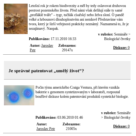
Letošní rok je rokem biodiverzity a měl by tedy oslavovat druhovou
pestrost pozemského života. Před námi však defilují stále ty samé
„profláklé tváře“ – tygr, tučňák císařský nebo želva sloní. O pandě
velké a hrbounovi dlouhoploutvém ani nemluvě Představíme vám
tvora, který je širší veřejnosti prakticky neznámý. Naznamená to, že je
nezajímavý. Naopak.
v rubrice:
Semináře >
Publikováno:
17.11.2010 16:33
Biologické čtvrtky
Autor:
Jaroslav
Zobrazeno:
Diskuze:
0
Petr
29147x
Je správné patentovat „umělý život“?
Počin týmu amerického Craiga Ventura, při kterém vznikla
bakterie s genomem syntetizovaným v laboratoři, rozpoutal
bouřlivé diskuse kolem patentování produktů syntetické biologie.
v rubrice:
Semináře
Publikováno:
03.06.2010 01:46
> Biologické čtvrtky
Autor:
Zobrazeno:
Diskuze:
0
Jaroslav Petr
21005x