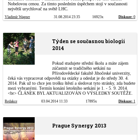
Nobelovou cenou. Za tímto posledním úspěchem stojí v současnosti
největší urychlovač na světě LHC.
Vladimír Wagner
31.08.2014 23:35
16923x
Diskuze:
0
Týden se současnou biologií
2014
Pokud studujete střední školu a máte zájem
zúčastnit se tradičného setkání na
Přírodovědecké fakultě Jihočeské univerzity,
čeká vás vypracovat odpovědi na otázky a odeslat je do středy 30. 4.
2014. Pak už to chce jen trošku štěstí a sledovat tyto stránky, zda budete
mezi vybranými. Termín konání letošního setkání je 1. - 5. 9. 2014.
<br> ČLÁNEK BYL AKTUALIZOVÁN O VÝSLEDKY SOUTĚŽE.
Redakce
03.04.2014 11:33
17895x
Diskuze:
1
Prague Synergy 2013