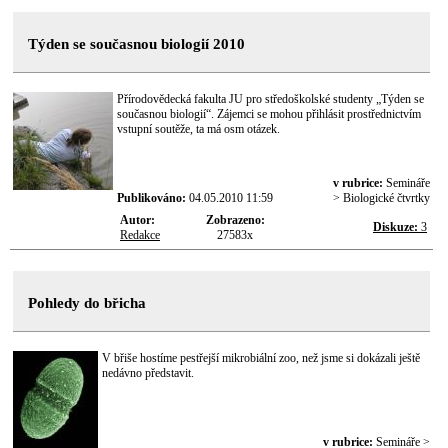
Týden se současnou biologií 2010
Přírodovědecká fakulta JU pro středoškolské studenty „Týden se
současnou biologií“. Zájemci se mohou přihlásit prostřednictvím
vstupní soutěže, ta má osm otázek.
v rubrice:
Semináře
Publikováno:
04.05.2010 11:59
> Biologické čtvrtky
Autor:
Zobrazeno:
Diskuze:
3
Redakce
27583x
Pohledy do břicha
V břiše hostíme pestřejší mikrobiální zoo, než jsme si dokázali ještě
nedávno představit.
v rubrice:
Semináře >