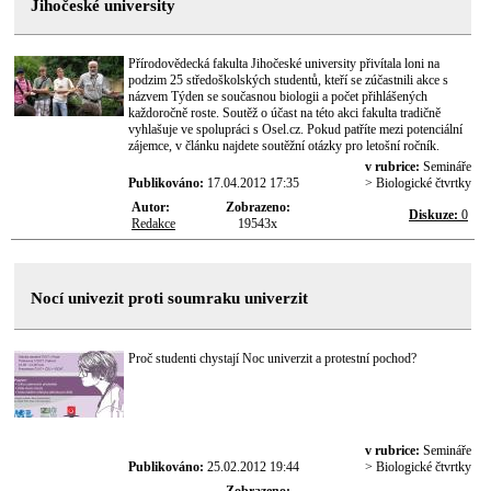
Jihočeské university
Přírodovědecká fakulta Jihočeské university přivítala loni na
podzim 25 středoškolských studentů, kteří se zúčastnili akce s
názvem Týden se současnou biologii a počet přihlášených
každoročně roste. Soutěž o účast na této akci fakulta tradičně
vyhlašuje ve spolupráci s Osel.cz. Pokud patříte mezi potenciální
zájemce, v článku najdete soutěžní otázky pro letošní ročník.
v rubrice:
Semináře
Publikováno:
17.04.2012 17:35
> Biologické čtvrtky
Autor:
Zobrazeno:
Diskuze:
0
Redakce
19543x
Nocí univezit proti soumraku univerzit
Proč studenti chystají Noc univerzit a protestní pochod?
v rubrice:
Semináře
Publikováno:
25.02.2012 19:44
> Biologické čtvrtky