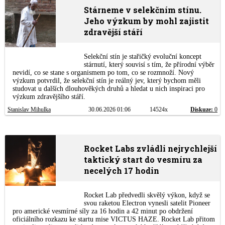
Stárneme v selekčním stínu.
Jeho výzkum by mohl zajistit
zdravější stáří
Selekční stín je stařičký evoluční koncept
stárnutí, který souvisí s tím, že přírodní výběr
nevidí, co se stane s organismem po tom, co se rozmnoží. Nový
výzkum potvrdil, že selekční stín je reálný jev, který bychom měli
studovat u dalších dlouhověkých druhů a hledat u nich inspiraci pro
výzkum zdravějšího stáří.
Stanislav Mihulka
30.06.2026 01:06
14524x
Diskuze:
0
Rocket Labs zvládli nejrychlejší
taktický start do vesmíru za
necelých 17 hodin
Rocket Lab předvedli skvělý výkon, když se
svou raketou Electron vynesli satelit Pioneer
pro americké vesmírné síly za 16 hodin a 42 minut po obdržení
oficiálního rozkazu ke startu mise VICTUS HAZE. Rocket Lab přitom