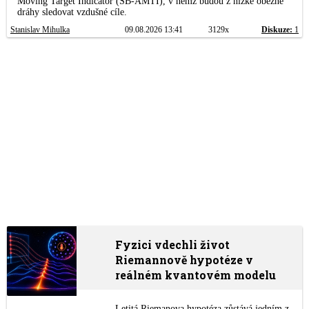
Moving Target Indicator (SB-AMTI), v němž budou z nízké oběžné
dráhy sledovat vzdušné cíle.
Stanislav Mihulka
09.08.2026 13:41
3129x
Diskuze:
1
Fyzici vdechli život
Riemannově hypotéze v
reálném kvantovém modelu
Letitá Riemanova hypotéza zůstává jedním z