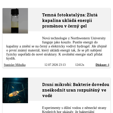
Temná fotokatalýza: Žlutá
kapalina ukládá energii
proměnou v černý gel
Nová technologie z Northwestern University
funguje jako kouzlo. Pustíte energii do
kapaliny a změní se na černý a elektricky vodivý hydrogel. Jde zřejmě
o první známý materiál, který ukládá energii tak, že se při nabíjení
fyzicky uspořádá do nové struktury. K uvolnění energie stačí přidat
kyslík.
Stanislav Mihulka
12.07.2026 23:13
12412x
Diskuze:
4
Drsní mikrobi: Bakterie dovedou
zneškodnit uran rozpuštěný ve
vodě
Experimenty s důlní vodou z německé strany
Krušných hor ukázaly, že bakteriální