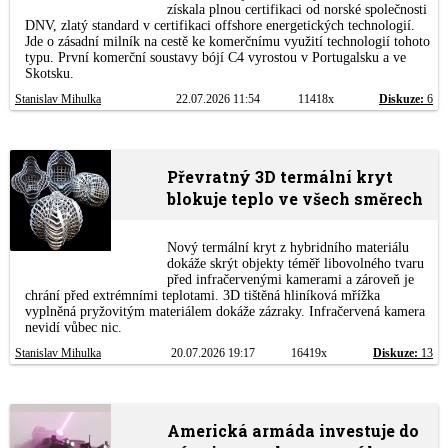
získala plnou certifikaci od norské společnosti
DNV, zlatý standard v certifikaci offshore energetických technologií.
Jde o zásadní milník na cestě ke komerčnímu využití technologií tohoto
typu. První komerční soustavy bójí C4 vyrostou v Portugalsku a ve
Skotsku.
Stanislav Mihulka
22.07.2026 11:54
11418x
Diskuze:
6
Převratný 3D termální kryt
blokuje teplo ve všech směrech
Nový termální kryt z hybridního materiálu
dokáže skrýt objekty téměř libovolného tvaru
před infračervenými kamerami a zároveň je
chrání před extrémními teplotami. 3D tištěná hliníková mřížka
vyplněná pryžovitým materiálem dokáže zázraky. Infračervená kamera
nevidí vůbec nic.
Stanislav Mihulka
20.07.2026 19:17
16419x
Diskuze:
13
Americká armáda investuje do