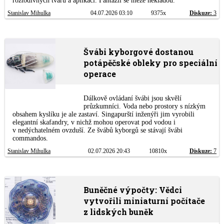
roztodivných tvarů a aplikací. Fantazii se meze nekladou.
Stanislav Mihulka
04.07.2026 03:10
9375x
Diskuze:
3
Švábi kyborgové dostanou
potápěčské obleky pro speciální
operace
Dálkově ovládaní švábi jsou skvělí
průzkumníci. Voda nebo prostory s nízkým
obsahem kyslíku je ale zastaví. Singapurští inženýři jim vyrobili
elegantní skafandry, v nichž mohou operovat pod vodou i
v nedýchatelném ovzduší. Ze švábů kyborgů se stávají švábi
commandos.
Stanislav Mihulka
02.07.2026 20:43
10810x
Diskuze:
7
Buněčné výpočty: Vědci
vytvořili miniaturní počítače
z lidských buněk