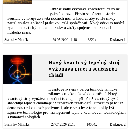
Kanibalismus vyvolává znechucení často až
fyzického rázu. Přesto se během historie
neustále vynořuje ze světa nočních můr a hororů, aby se ale nikdy
nestal trvalou a všední praktikou celé společnosti. Nový výzkum nabízí
ryze matematický pohled na zisky a ztráty spojené s konzumací
lidského masa.
Stanislav Mihulka
29.07.2026 11:10
8822x
Diskuze:
1
Nový kvantový tepelný stroj
vykonává práci a současně i
chladí
Kvantové systémy berou termodynamické
zákony jen jako takové doporučení. Nový
kvantový stroj využívá anomální tok tepla, při němž kvantový systém
absorbuje teplo z chladnějších tepelných rezervoárů. Prozatím je to jen
demonstrace kvantové podivnosti, ale časem by z toho mohly být
zajímavé technologie pro management tepla v kvantových technologiích
a nanotechnologiích.
Stanislav Mihulka
27.07.2026 23:15
10354x
Diskuze:
2