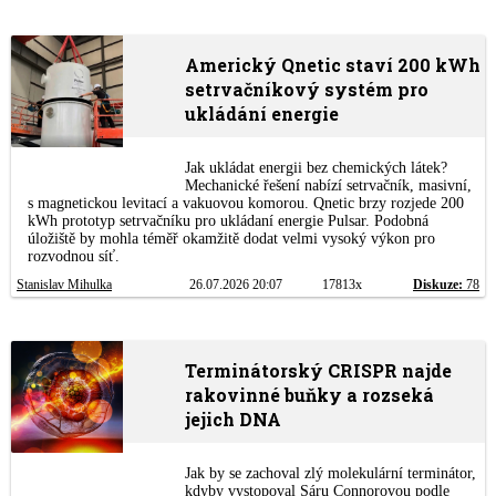
Americký Qnetic staví 200 kWh
setrvačníkový systém pro
ukládání energie
Jak ukládat energii bez chemických látek?
Mechanické řešení nabízí setrvačník, masivní,
s magnetickou levitací a vakuovou komorou. Qnetic brzy rozjede 200
kWh prototyp setrvačníku pro ukládaní energie Pulsar. Podobná
úložiště by mohla téměř okamžitě dodat velmi vysoký výkon pro
rozvodnou síť.
Stanislav Mihulka
26.07.2026 20:07
17813x
Diskuze:
78
Terminátorský CRISPR najde
rakovinné buňky a rozseká
jejich DNA
Jak by se zachoval zlý molekulární terminátor,
kdyby vystopoval Sáru Connorovou podle