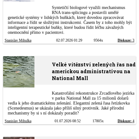
Syntetičtí biologové využili mechanismus
RNA trans-splicingu a postavili umělé
genetické systémy v lidských buňkách, které dovedou zpracovávat
informace a řídit se složitými instrukcemi. Časem by z toho mohly být
inteligentní terapeutické buňky, které budou řídit léčbu závažných
onemocnění přímo v pacientovi.
Stanislav Mihulka
02.07.2026 01:29
9564x
Diskuze:
3
Velké vítězství zelených řas nad
americkou administrativou na
National Mall
Katastrofální rekonstrukce Zrcadlového jezírka
v parku National Mall za 15 milionů dolarů
vedla k jeho dramatickému zelenání. Elegantní zelená řasa řetízkovka
(Scenedesmus) se ukázala jako příliš silný protivník. Jaké přírodní
mechanismy by si s ní dokázaly poradit?
Stanislav Mihulka
01.07.2026 08:52
17805x
Diskuze:
4