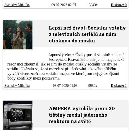
Stanislav Mihulka
09.07.2026 02:25
13943x
Diskuze:
0
Lepší než život: Sociální vztahy
z televizních seriálů se nám
otisknou do mozku
Japonský tým z Ósaky pustil skupině studentů
šest epizod Kravaťáků a pak je na magnetické
rezonanci zkoumal, jak se jim do mozku otiskly sociální vztahy ze
seriálu. Ukázalo se, že si mozek si při sledování takového příběhu
vytváří vícerozměrnou sociální mapu, ve které jsou nejvýraznějšími
body konflikty mezi postavami.
Stanislav Mihulka
08.07.2026 01:03
9989x
Diskuze:
2
AMPERA vyrobila první 3D
tištěný modul jaderného
reaktoru na světě