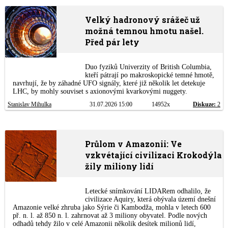
Velký hadronový srážeč už
možná temnou hmotu našel.
Před pár lety
Duo fyziků Univerzity of British Columbia,
kteří pátrají po makroskopické temné hmotě,
navrhují, že by záhadné UFO signály, které již několik let detekuje
LHC, by mohly souviset s axionovými kvarkovými nuggety.
Stanislav Mihulka
31.07.2026 15:00
14952x
Diskuze:
2
Průlom v Amazonii: Ve
vzkvétající civilizaci Krokodýla
žily miliony lidí
Letecké snímkování LIDARem odhalilo, že
civilizace Aquiry, která obývala území dnešní
Amazonie velké zhruba jako Sýrie či Kambodža, mohla v letech 600
př. n. l. až 850 n. l. zahrnovat až 3 miliony obyvatel. Podle nových
odhadů tehdy žilo v celé Amazonii několik desítek milionů lidí,