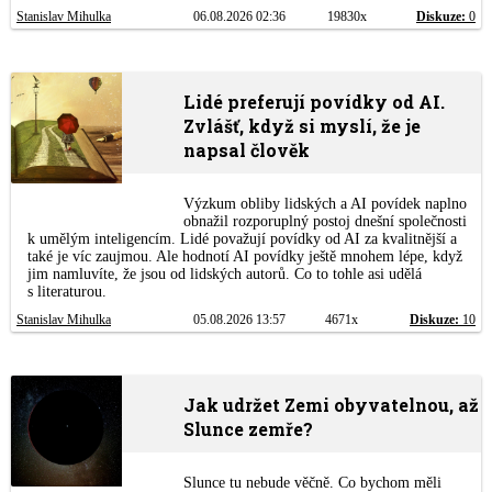
Stanislav Mihulka
06.08.2026 02:36
19830x
Diskuze:
0
Lidé preferují povídky od AI.
Zvlášť, když si myslí, že je
napsal člověk
Výzkum obliby lidských a AI povídek naplno
obnažil rozporuplný postoj dnešní společnosti
k umělým inteligencím. Lidé považují povídky od AI za kvalitnější a
také je víc zaujmou. Ale hodnotí AI povídky ještě mnohem lépe, když
jim namluvíte, že jsou od lidských autorů. Co to tohle asi udělá
s literaturou.
Stanislav Mihulka
05.08.2026 13:57
4671x
Diskuze:
10
Jak udržet Zemi obyvatelnou, až
Slunce zemře?
Slunce tu nebude věčně. Co bychom měli