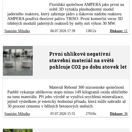
Floridská společnost AMPERA jako první na
světě 3D vytiskla plnohodnotný modul
jaderného reaktoru, který zahrnuje jádro a tlakovou nádobu reaktoru.
AMPERA používá thoriové palivo TRISO. První komerční verze 3D
tištěných modulů jaderných reaktorů by měly mít výkon 30 MW.
Stanislav Mihulka
06.07.2026 17:39
13812x
Diskuze:
11
První uhlíkově negativní
stavební materiál na světě
pohlcuje CO2 po dobu stovek let
Materiál Rebond 300 nizozemské společnosti
Paebbl vykazuje uhlíkovou stopu mínus 149 kilogramů oxidu uhličitého
na tunu materiálu. Při jeho výrobě se využívá urychlená mineralizace,
jejímž výsledkem je esteticky hodnotná přísada, která může nahradit až
30 procent cementu v běžných betonových směsích.
Stanislav Mihulka
05.07.2026 15:55
27018x
Diskuze:
36