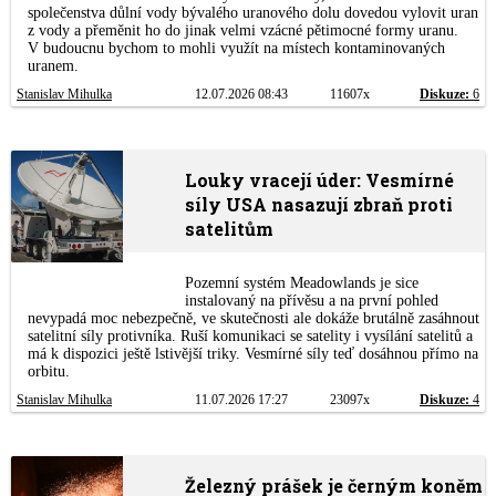
společenstva důlní vody bývalého uranového dolu dovedou vylovit uran
z vody a přeměnit ho do jinak velmi vzácné pětimocné formy uranu.
V budoucnu bychom to mohli využít na místech kontaminovaných
uranem.
Stanislav Mihulka
12.07.2026 08:43
11607x
Diskuze:
6
Louky vracejí úder: Vesmírné
síly USA nasazují zbraň proti
satelitům
Pozemní systém Meadowlands je sice
instalovaný na přívěsu a na první pohled
nevypadá moc nebezpečně, ve skutečnosti ale dokáže brutálně zasáhnout
satelitní síly protivníka. Ruší komunikaci se satelity i vysílání satelitů a
má k dispozici ještě lstivější triky. Vesmírné síly teď dosáhnou přímo na
orbitu.
Stanislav Mihulka
11.07.2026 17:27
23097x
Diskuze:
4
Železný prášek je černým koněm