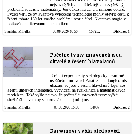
nejslavnějších a nejdůležitějších nevyřešených
problémů současné matematiky. Její důkaz má cenu 1 milionu dolarů.
Fyzici věří, že by kvantové výpočetní technologie mohly otevřít cestu k
řešení tohoto 160 let starého problému teorie čísel. Kvantová magie se
potkává s aplikovanou matematikou.
Stanislav Mihulka
08.08.2026 18:53
15725x
Diskuze:
1
Početné týmy mravenců jsou
skvělé v řešení hlavolamů
Terénní experimenty s ekologicky nesmírně
úspěšnými mravenci Paratrechina longicornis
ukazují, že jsou v řešení hlavolamů lepší než
agenti umělých inteligencí, vycvičení na fyzikálních a matematických
modelech. Také vyšlo najevo, že početnější mravenčí týmy vyřeší
složitější hlavolamy v porovnání s malými týmy.
Stanislav Mihulka
07.08.2026 15:08
5408x
Diskuze:
2
Darwinovi vyšla předpověď: