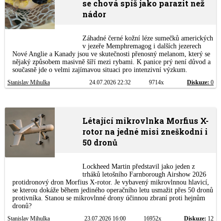
se chová spíš jako parazit než
nádor
Záhadné černé kožní léze sumečků amerických
v jezeře Memphremagog i dalších jezerech
Nové Anglie a Kanady jsou ve skutečnosti přenosný melanom, který se
nějaký způsobem masivně šíří mezi rybami. K panice prý není důvod a
současně jde o velmi zajímavou situaci pro intenzivní výzkum.
Stanislav Mihulka
24.07.2026 22:32
9714x
Diskuze:
0
Létající mikrovlnka Morfius X-
rotor na jedné misi zneškodní i
50 dronů
Lockheed Martin představil jako jeden z
trháků letošního Farnborough Airshow 2026
protidronový dron Morfius X-rotor. Je vybavený mikrovlnnou hlavicí,
se kterou dokáže během jediného operačního letu usmažit přes 50 dronů
protivníka. Stanou se mikrovlnné drony účinnou zbraní proti hejnům
dronů?
Stanislav Mihulka
23.07.2026 16:00
16952x
Diskuze:
12