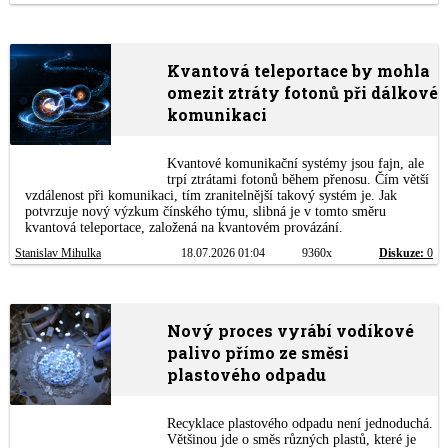
Kvantová teleportace by mohla
omezit ztráty fotonů při dálkové
komunikaci
Kvantové komunikační systémy jsou fajn, ale
trpí ztrátami fotonů během přenosu. Čím větší
vzdálenost při komunikaci, tím zranitelnější takový systém je. Jak
potvrzuje nový výzkum čínského týmu, slibná je v tomto směru
kvantová teleportace, založená na kvantovém provázání.
Stanislav Mihulka
18.07.2026 01:04
9360x
Diskuze:
0
Nový proces vyrábí vodíkové
palivo přímo ze směsi
plastového odpadu
Recyklace plastového odpadu není jednoduchá.
Většinou jde o směs různých plastů, které je