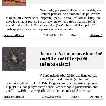
Nejen lidé, jak jsme si donedávna mysleli, ale
i ostatní primáti, od hominoidů až po lemury,
mají zálibu v mazlíčcích. Nejčastěji pečují o evoluční blízké druhy, ale
dovedou si najít přátele i mezi psy, ptáky nebo třeba okouzlujícími
veverkami ratufami. S mazlíčky si nejčastěji hrají mláďata primátů,
ošetřují je samice a samci je mají obvykle na háku.
Stanislav Mihulka
01.08.2026 19:19
8445x
Diskuze:
5
Je to obr: Astronomové konečně
změřili a zvážili největší
známou galaxii
V kupě galaxií Abel 2029, vzdálené od nás
zhruba 1 miliardu světelných let, sedí
obrovská galaxie IC 1101. Patří ke galaxiím typu nejjasnější galaxie
kup (BCG), což je výmluvný název. Vědci tohohle galaktického obra
změřili, zvážili, a také zjistili, že tenhle otesánek ještě stále roste.
Stanislav Mihulka
01.08.2026 08:45
14286x
Diskuze:
6