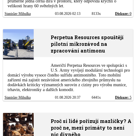
průměrně jedna černá díra v prostoru, který odpovídá krychli o
velikosti hrany 60 světelných let.
Stanislav Mihulka
03.08.2026 02:13
8133x
Diskuze:
0
Perpetua Resources spouštějí
pilotní mikrozávod na
zpracování antimonu
Američtí Perpetua Resources ve spolupráci s
U.S. Army vyvíjejí modulární technologii pro
domácí výrobu vysoce čistého sulfidu antimonitého. Toto mobilní
zařízení má zajistit nezávislost amerického zbrojního průmyslu na
dodávkách kriticky významných surovin z ciziny pro výrobu munice,
trhavin, elektroniky a dalších komodit.
Stanislav Mihulka
01.08.2026 20:37
6441x
Diskuze:
5
Proč si lidé pořizují mazlíčky? A
proč ne, mezi primáty to není
nic divného