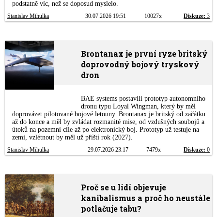
podstatně víc, než se doposud myslelo.
Stanislav Mihulka
30.07.2026 19:51
10027x
Diskuze:
3
Brontanax je první ryze britský
doprovodný bojový tryskový
dron
BAE systems postavili prototyp autonomního
dronu typu Loyal Wingman, který by měl
doprovázet pilotované bojové letouny. Brontanax je britský od začátku
až do konce a měl by zvládat rozmanité mise, od vzdušných soubojů a
útoků na pozemní cíle až po elektronický boj. Prototyp už testuje na
zemi, vzlétnout by měl už příští rok (2027).
Stanislav Mihulka
29.07.2026 23:17
7479x
Diskuze:
0
Proč se u lidí objevuje
kanibalismus a proč ho neustále
potlačuje tabu?