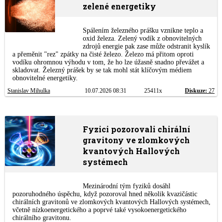
zelené energetiky
Spálením železného prášku vznikne teplo a
oxid železa. Zelený vodík z obnovitelných
zdrojů energie pak zase může odstranit kyslík
a přeměnit "rez" zpátky na čisté železo. Železo má přitom oproti
vodíku ohromnou výhodu v tom, že ho lze úžasně snadno převážet a
skladovat. Železný prášek by se tak mohl stát klíčovým médiem
obnovitelné energetiky.
Stanislav Mihulka
10.07.2026 08:31
25411x
Diskuze:
27
Fyzici pozorovali chirální
gravitony ve zlomkových
kvantových Hallových
systémech
Mezinárodní tým fyziků dosáhl
pozoruhodného úspěchu, když pozoroval hned několik kvazičástic
chirálních gravitonů ve zlomkových kvantových Hallových systémech,
včetně nízkoenergetického a poprvé také vysokoenergetického
chirálního gravitonu.