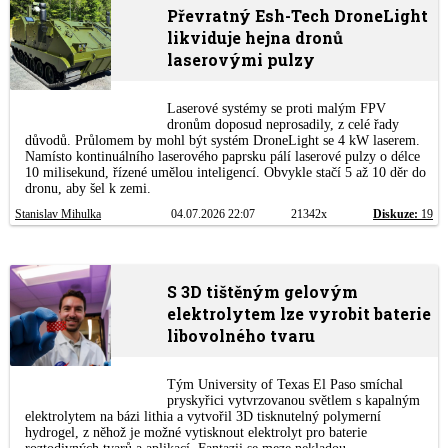
Převratný Esh-Tech DroneLight
likviduje hejna dronů
laserovými pulzy
Laserové systémy se proti malým FPV
dronům doposud neprosadily, z celé řady
důvodů. Průlomem by mohl být systém DroneLight se 4 kW laserem.
Namísto kontinuálního laserového paprsku pálí laserové pulzy o délce
10 milisekund, řízené umělou inteligencí. Obvykle stačí 5 až 10 děr do
dronu, aby šel k zemi.
Stanislav Mihulka
04.07.2026 22:07
21342x
Diskuze:
19
S 3D tištěným gelovým
elektrolytem lze vyrobit baterie
libovolného tvaru
Tým University of Texas El Paso smíchal
pryskyřici vytvrzovanou světlem s kapalným
elektrolytem na bázi lithia a vytvořil 3D tisknutelný polymerní
hydrogel, z něhož je možné vytisknout elektrolyt pro baterie