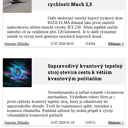
rychlostí Mach 2,5
Ostře sledovaný turecký bojový tryskový dron
KIZILELMA dokázal jako první zaútočit
nadzvukovou střelou turecké výroby JET-230. Střela úspěšně zničila
námořní cíl na vzdálenost přes 120 kilometrů. Je to další významný
milník ve vývoji nové generace tureckých bojových dronů.
Stanislav Mihulka
15.07.2026 00:41
31450x
Diskuze:
4
Supravodivý kvantový tepelný
stroj otevírá cestu k větším
kvantovým počítačům
Termodynamika si začíná rozumět s kvantovou
mechanikou. Výsledkem tohoto flirtu je i
první cyklický kvantový tepelný stroj, který je zabudovaný do
supravodivého obvodu. Tvoří ho transmonový qubit, rezonátor a
kvantová chladnička. Podobná zařízení by mohla přispět k vývoji
výkonnějších kvantových počítačů.
Stanislav Mihulka
14.07.2026 01:18
11057x
Diskuze:
1