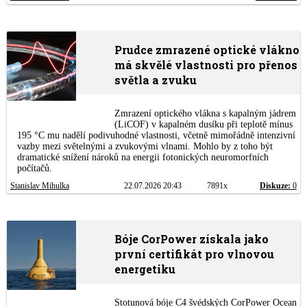
Prudce zmrazené optické vlákno
má skvělé vlastnosti pro přenos
světla a zvuku
Zmrazení optického vlákna s kapalným jádrem
(LiCOF) v kapalném dusíku při teplotě mínus
195 °C mu nadělí podivuhodné vlastnosti, včetně mimořádně intenzivní
vazby mezi světelnými a zvukovými vlnami. Mohlo by z toho být
dramatické snížení nároků na energii fotonických neuromorfních
počítačů.
Stanislav Mihulka
22.07.2026 20:43
7891x
Diskuze:
0
Bóje CorPower získala jako
první certifikát pro vlnovou
energetiku
Stotunová bóje C4 švédských CorPower Ocean