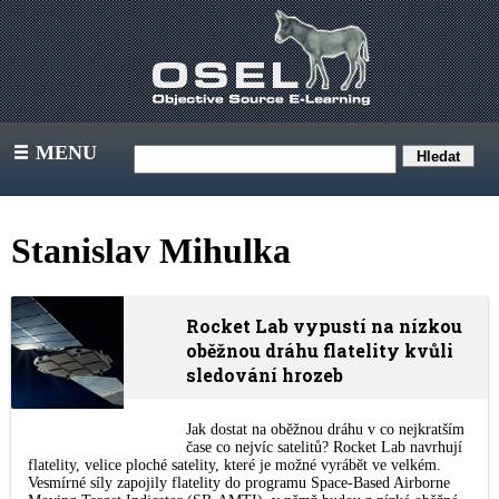
MENU
III
Stanislav Mihulka
Rocket Lab vypustí na nízkou
oběžnou dráhu flatelity kvůli
sledování hrozeb
Jak dostat na oběžnou dráhu v co nejkratším
čase co nejvíc satelitů? Rocket Lab navrhují
flatelity, velice ploché satelity, které je možné vyrábět ve velkém.
Vesmírné síly zapojily flatelity do programu Space-Based Airborne