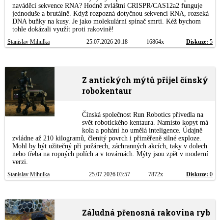
naváděcí sekvence RNA? Hodně zvláštní CRISPR/CAS12a2 funguje
jednoduše a brutálně. Když rozpozná dotyčnou sekvenci RNA, rozseká
DNA buňky na kusy. Je jako molekulární spínač smrti. Kéž bychom
tohle dokázali využít proti rakovině!
Stanislav Mihulka
25.07.2026 20:18
16864x
Diskuze:
5
Z antických mýtů přijel čínský
robokentaur
Čínská společnost Run Robotics přivedla na
svět robotického kentaura. Namísto kopyt má
kola a pohání ho umělá inteligence. Údajně
zvládne až 210 kilogramů, členitý povrch i přiměřeně silné exploze.
Mohl by být užitečný při požárech, záchranných akcích, taky v dolech
nebo třeba na ropných polích a v továrnách. Mýty jsou zpět v moderní
verzi.
Stanislav Mihulka
25.07.2026 03:57
7872x
Diskuze:
0
Záludná přenosná rakovina ryb