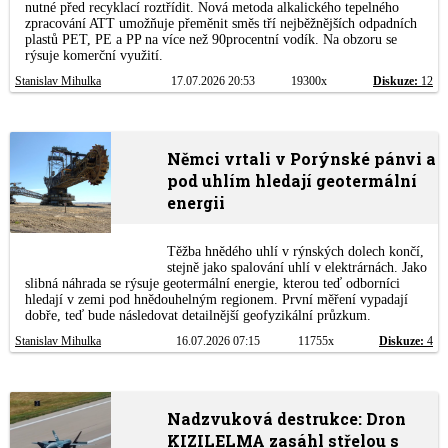
nutné před recyklací roztřídit. Nová metoda alkalického tepelného
zpracování ATT umožňuje přeměnit směs tří nejběžnějších odpadních
plastů PET, PE a PP na více než 90procentní vodík. Na obzoru se
rýsuje komerční využití.
Stanislav Mihulka
17.07.2026 20:53
19300x
Diskuze:
12
Němci vrtali v Porýnské pánvi a
pod uhlím hledají geotermální
energii
Těžba hnědého uhlí v rýnských dolech končí,
stejně jako spalování uhlí v elektrárnách. Jako
slibná náhrada se rýsuje geotermální energie, kterou teď odborníci
hledají v zemi pod hnědouhelným regionem. První měření vypadají
dobře, teď bude následovat detailnější geofyzikální průzkum.
Stanislav Mihulka
16.07.2026 07:15
11755x
Diskuze:
4
Nadzvuková destrukce: Dron
KIZILELMA zasáhl střelou s