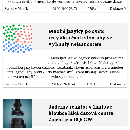
vyvinuli satelit, vynesli ho do vesmíru, a také ho řídí na oběžné dráze.
Stanislav Mihulka
28.06.2026 23:53
9768x
Diskuze:
0
Mnohé jazyky po světě
recyklují části slov, aby se
vyhnuly nejasnostem
Fascinující lexikologický výzkum prozkoumal
opětovné využívání částí slov. Vědci využili
rozsáhlou jazykovou databázi Lexibank, slovní asociační hru a umělou
inteligenci, aby pronikli do mechanismů, které utvářejí slovní zásobu
v jazycích napříč mnoha jazykovými rodinami.
Stanislav Mihulka
28.06.2026 16:44
11951x
Diskuze:
7
Jaderný reaktor v 1mílové
hloubce láká datová centra.
Zájem je o 18,5 GW