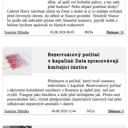
dělat, až spálí své hvězdné palivo, a my tady
ještě budeme? Nebo nějaké podobné druhy?
Gabriel Harry navrhuje zůstat na Zemi a snažit se ji co nejlépe ochránit
před červeným obrem, do něhož se Slunce promění. Vyhořelé Slunce
by podle něj nahradili plynní obři Sluneční soustavy, jejichž vodík a
helium bychom spalovali ve fúzních reaktorech.
Stanislav Mihulka
05.08.2026 06:05
9929x
Diskuze:
16
Rezervoárový počítač
v kapalině: Data zpracovávají
kmitající částice
Představte si počítač, který tvoří soustava
mikročástic v kapalině. Rezervoárový počítač
s aktivními koloidními oscilátory z Kostnice je úplně jiný, než jste
zvyklí. Funguje jako blackbox a stále plně nechápeme jak. Přesto umí
pozoruhodné věci, včetně předpovídání chaotických časových řad nebo
odhalování nepatrných anomálií v datech.
Stanislav Mihulka
04.08.2026 12:44
5452x
Diskuze:
0