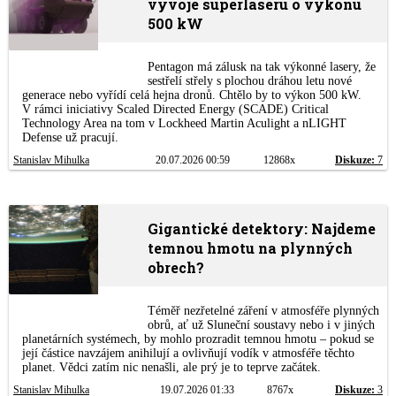
vývoje superlaseru o výkonu
500 kW
Pentagon má zálusk na tak výkonné lasery, že
sestřelí střely s plochou dráhou letu nové
generace nebo vyřídí celá hejna dronů. Chtělo by to výkon 500 kW.
V rámci iniciativy Scaled Directed Energy (SCADE) Critical
Technology Area na tom v Lockheed Martin Aculight a nLIGHT
Defense už pracují.
Stanislav Mihulka
20.07.2026 00:59
12868x
Diskuze:
7
Gigantické detektory: Najdeme
temnou hmotu na plynných
obrech?
Téměř nezřetelné záření v atmosféře plynných
obrů, ať už Sluneční soustavy nebo i v jiných
planetárních systémech, by mohlo prozradit temnou hmotu – pokud se
její částice navzájem anihilují a ovlivňují vodík v atmosféře těchto
planet. Vědci zatím nic nenašli, ale prý je to teprve začátek.
Stanislav Mihulka
19.07.2026 01:33
8767x
Diskuze:
3