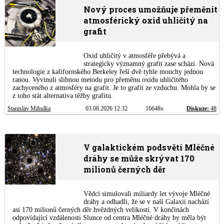
Nový proces umožňuje přeměnit
atmosférický oxid uhličitý na
grafit
Oxid uhličitý v atmosféře přebývá a
strategicky významný grafit zase schází. Nová
technologie z kalifornského Berkeley řeší dvě tyhle mouchy jednou
ranou. Vyvinuli slibnou metodu pro přeměnu oxidu uhličitého
zachyceného z atmosféry na grafit. Je to grafit ze vzduchu. Mohla by se
z toho stát alternativa těžby grafitu.
Stanislav Mihulka
03.08.2026 12:32
16648x
Diskuze:
48
V galaktickém podsvětí Mléčné
dráhy se může skrývat 170
milionů černých děr
Vědci simulovali miliardy let vývoje Mléčné
dráhy a odhadli, že se v naší Galaxii nachází
asi 170 milionů černých děr hvězdných velikostí. V končinách
odpovídající vzdálenosti Slunce od centra Mléčné dráhy by měla být