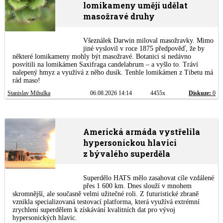
lomikameny umějí udělat
masožravé druhy
Všeználek Darwin miloval masožravky. Mimo
jiné vyslovil v roce 1875 předpověď, že by
některé lomikameny mohly být masožravé. Botanici si nedávno
posvítili na lomikámen Saxifraga candelabrum – a vyšlo to. Tráví
nalepený hmyz a využívá z něho dusík. Tenhle lomikámen z Tibetu má
rád maso!
Stanislav Mihulka
06.08.2026 14:14
4455x
Diskuze:
0
Americká armáda vystřelila
hypersonickou hlavici
z bývalého superděla
Superdělo HATS mělo zasahovat cíle vzdálené
přes 1 600 km. Dnes slouží v mnohem
skromnější, ale současně velmi užitečné roli. Z futuristické zbraně
vznikla specializovaná testovací platforma, která využívá extrémní
zrychlení superdělem k získávání kvalitních dat pro vývoj
hypersonických hlavic.