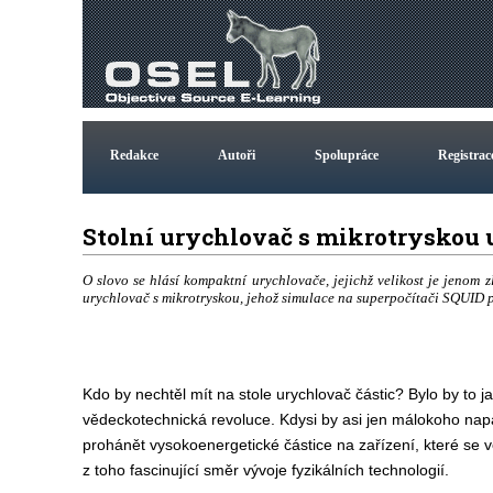
Redakce
Autoři
Spolupráce
Registrac
Stolní urychlovač s mikrotryskou 
O slovo se hlásí kompaktní urychlovače, jejichž velikost je jenom z
urychlovač s mikrotryskou, jehož simulace na superpočítači SQUID 
Kdo by nechtěl mít na stole urychlovač částic? Bylo by to
vědeckotechnická revoluce. Kdysi by asi jen málokoho na
prohánět vysokoenergetické částice na zařízení, které se v
z toho fascinující směr vývoje fyzikálních technologií.