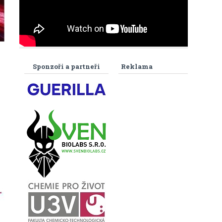
Sponzoři a partneři
Reklama