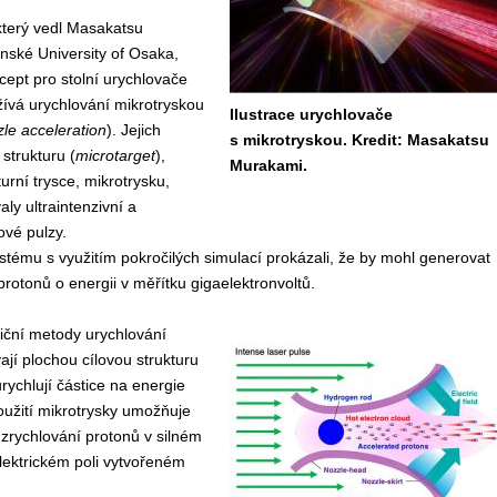
terý vedl Masakatsu
nské University of Osaka,
cept pro stolní urychlovače
užívá urychlování mikrotryskou
Ilustrace urychlovače
le acceleration
). Jejich
s mikrotryskou. Kredit: Masakatsu
strukturu (
microtarget
),
Murakami.
rní trysce, mikrotrysku,
ly ultraintenzivní a
ové pulzy.
stému s využitím pokročilých simulací prokázali, že by mohl generovat
protonů o energii v měřítku gigaelektronvoltů.
iční metody urychlování
ají plochou cílovou strukturu
urychlují částice na energie
užití mikrotrysky umožňuje
 zrychlování protonů v silném
lektrickém poli vytvořeném