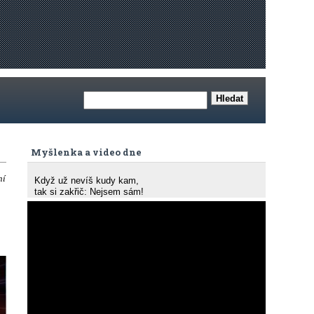
Myšlenka a video dne
ní
Když už nevíš kudy kam,
tak si zakřič: Nejsem sám!