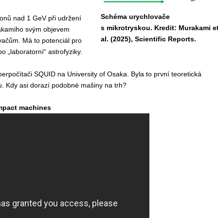
Schéma urychlovače
onů nad 1 GeV při udržení
s mikrotryskou. Kredit: Murakami e
urakamiho svým objevem
al. (2025), Scientific Reports.
vačům. Má to potenciál pro
o „laboratorní“ astrofyziky.
perpočítači SQUID na University of Osaka. Byla to první teoretická
. Kdy asi dorazí podobné mašiny na trh?
ompact machines