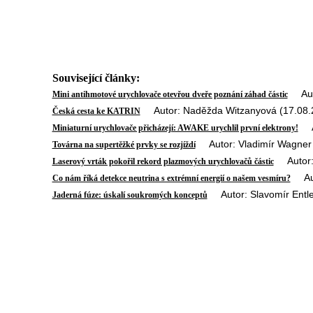
Související články:
Autor
Mini antihmotové urychlovače otevřou dveře poznání záhad částic
Autor: Naděžda Witzanyová (17.08.
Česká cesta ke KATRIN
Aut
Miniaturní urychlovače přicházejí: AWAKE urychlil první elektrony!
Autor: Vladimír Wagner 
Továrna na supertěžké prvky se rozjíždí
Autor: S
Laserový vrták pokořil rekord plazmových urychlovačů částic
Auto
Co nám říká detekce neutrina s extrémní energií o našem vesmíru?
Autor: Slavomír Entle
Jaderná fúze: úskalí soukromých konceptů