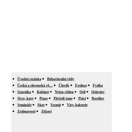
Úvodní stránka
Behavioralni vědy
Česká a slovenská vě…
Člověk
Evoluce
Fyzika
Genetika
Kabinet
Nejen vědou
Osli
Osloviny
Ovce, kozy
Prase
Přečetli jsme
Ptáci
Rostliny
Semináře
Skot
Vesmír
Viry, bakterie
Zajímavosti
Zdraví