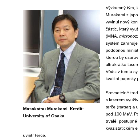
Výzkumný tým, k
Murakami z japo
vyvinul nový kon
částic, který vy
(MNA,
micronozz
systém zahrnuje 
podobnou miniatu
kterou by ozařova
ultrakrátké laser
Vědci v tomto sy
kvalitní paprsky 
Srovnatelné trad
s laserem využív
terče (
target
) a 
Masakatsu Murakami. Kredit:
pod 100 MeV. Po
University of Osaka.
trvalé, postupné
kvazistatickém e
uvnitř terče.