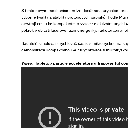
S tímto novým mechanismem lze dosáhnout urychlení prot
výborné kvality a stability protonových paprsků. Podle M
otevírají cestu ke kompaktním a vysoce efektivním urychlo
pokrok v oblasti laserové fúzní energetiky, radioterapií aneb
Badatelé simulovali urychlovač částic s mikrotryskou na su
demonstrace kompaktního GeV urychlovače s mikrotryskou
Video:
Tabletop particle accelerators ultrapowerful c