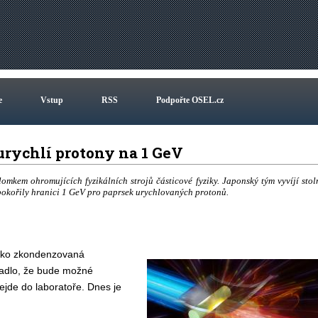
e
Vstup
RSS
Podpořte OSEL.cz
urychlí protony na 1 GeV
lomkem ohromujících fyzikálních strojů částicové fyziky. Japonský tým vyvíjí stol
pokořily hranici 1 GeV pro paprsek urychlovaných protonů.
 jako zkondenzovaná
padlo, že bude možné
ejde do laboratoře. Dnes je