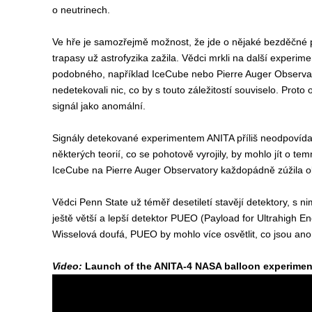
o neutrinech.
Ve hře je samozřejmě možnost, že jde o nějaké bezděčné p
trapasy už astrofyzika zažila. Vědci mrkli na další experimen
podobného, například IceCube nebo Pierre Auger Observato
nedetekovali nic, co by s touto záležitostí souviselo. Proto
signál jako anomální.
Signály detekované experimentem ANITA příliš neodpovídají
některých teorií, co se pohotově vyrojily, by mohlo jít o t
IceCube na Pierre Auger Observatory každopádně zúžila o
Vědci Penn State už téměř desetiletí stavějí detektory, s n
ještě větší a lepší detektor PUEO (Payload for Ultrahigh En
Wisselová doufá, PUEO by mohlo více osvětlit, co jsou ano
Video:
Launch of the ANITA-4 NASA balloon experiment