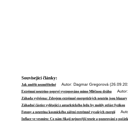
Související články:
Autor: Dagmar Gregorová (26.09.20
Jak změřit nezměřitelné
Autor: S
Extrémní neutrino poprvé vystopováno mimo Mléčnou dráhu
Záhada vyřešena: Zdrojem extrémně energetických neutrin jsou blazary
A
Záhadné částice vylétající z antarktického ledu by mohly otřást fyzikou
Autor:
Fotony a neutrina kosmického záření extrémně vysokých energií
Inflace ve vesmíru: Co nám říkají nejnovější teorie a pozorování o počát