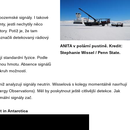
ozemské signály. I takové
ty, jestli nechytily něco
ry. Potíž je, že tam
 označili detekovaný rádiový
ANITA v polární pustině. Kredit:
Stephanie Wissel / Penn State.
 standardní fyzice. Podle
emnou hmotu. Absence signálů
kruh možností.
imiž analyzují signály neutrin. Wisselová s kolegy momentálně navrhují
ergy Observations). Měl by poskytnout ještě citlivější detekce. Jak
mální signály zač.
 in Antarctica