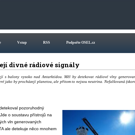
e
Vstup
RSS
Podpořte OSEL.cz
ejí divné rádiové signály
šejí s balony vysoko nad Antarktidou. Měl by detekovat rádiové vlny generova
eré jako by procházejí planetou, ale přitom to nejsou neutrina. Nefalšovaná (skor
ý detekoval pozoruhodný
Jde o soustavu přístrojů na
vých vln generovaných
ITA ale detekuje něco mnohem