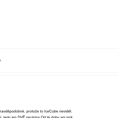
e.
o pravděpodobné, protože to IceCube neviděl.
ti, tedy jen DVĚ neutrina.Od té doby ani mrk.