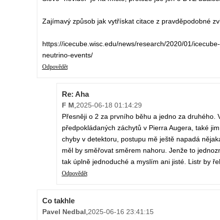
Zajímavý způsob jak vytřískat citace z pravděpodobné zvl
https://icecube.wisc.edu/news/research/2020/01/icecube-
neutrino-events/
Odpovědět
Re: Aha
F M
,
2025-06-18 01:14:29
Přesněji o 2 za prvního běhu a jedno za druhého. 
předpokládaných záchytů v Pierra Augera, také jim 
chyby v detektoru, postupu mě ještě napadá nějaká 
měl by směřovat směrem nahoru. Jenže to jednozna
tak úplně jednoduché a myslím ani jisté. Listr by ř
Odpovědět
Co takhle
Pavel Nedbal
,
2025-06-16 23:41:15