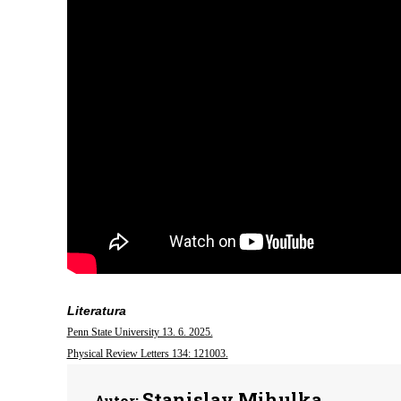
Literatura
Penn State University 13. 6. 2025.
Physical Review Letters 134: 121003.
Stanislav Mihulka
Autor: