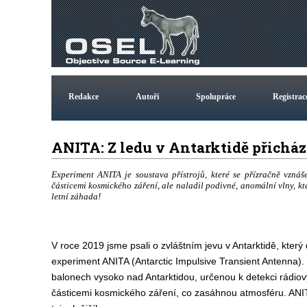
Redakce
Autoři
Spolupráce
Registrac
ANITA: Z ledu v Antarktidě přicház
Experiment ANITA je soustava přístrojů, které se přízračně vzná
částicemi kosmického záření, ale naladil podivné, anomální vlny, kt
letní záhada!
V roce 2019 jsme psali o zvláštním jevu v Antarktidě, kter
experiment ANITA (Antarctic Impulsive Transient Antenna). 
balonech vysoko nad Antarktidou, určenou k detekci rádio
částicemi kosmického záření, co zasáhnou atmosféru. AN