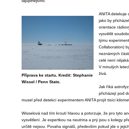
tajuplnějšího.
ANITA detekuje d
jako by přicháze
orientace rádiov
vysvětlit soudob
týmu experiment
Collaboration) b
neznámých částic
celé není nějaká
V minulých letec
živá.
Příprava ke startu. Kredit: Stephanie
Wissel / Penn State.
Jak říká astrofy
přicházejí pod d
musel před detekcí experimentem ANITA projít tisíci kilomet
Wisselová nad tím kroutí hlavou a potvrzuje, že pro tyto 
vysvětlení. Je expertkou na neutrina a prý jsou s kolegy př
určitě nejsou. Povaha signálů, především pokud jde o jej