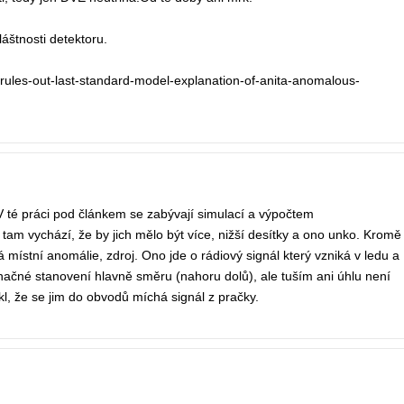
áštnosti detektoru.
rules-out-last-standard-model-explanation-of-anita-anomalous-
V té práci pod článkem se zabývají simulací a výpočtem
tam vychází, že by jich mělo být více, nižší desítky a ono unko. Kromě
místní anomálie, zdroj. Ono jde o rádiový signál který vzniká v ledu a
čné stanovení hlavně směru (nahoru dolů), ale tuším ani úhlu není
ekl, že se jim do obvodů míchá signál z pračky.