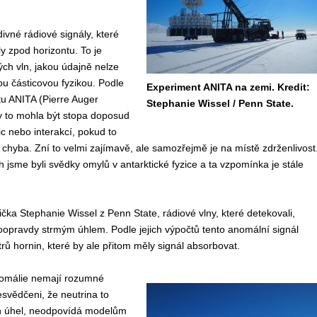
ivné rádiové signály, které
ly zpod horizontu. To je
ých vln, jakou údajně nelze
ou částicovou fyzikou. Podle
Experiment ANITA na zemi. Kredit:
u ANITA (Pierre Auger
Stephanie Wissel / Penn State.
y to mohla být stopa doposud
 nebo interakcí, pokud to
 chyba. Zní to velmi zajímavě, ale samozřejmě je na místě zdrženlivost
h jsme byli svědky omylů v antarktické fyzice a ta vzpomínka je stále
zička Stephanie Wissel z Penn State, rádiové vlny, které detekovali,
oopravdy strmým úhlem. Podle jejich výpočtů tento anomální signál
rů hornin, které by ale přitom měly signál absorbovat.
anomálie nemají rozumné
esvědčeni, že neutrina to
ich úhel, neodpovídá modelům