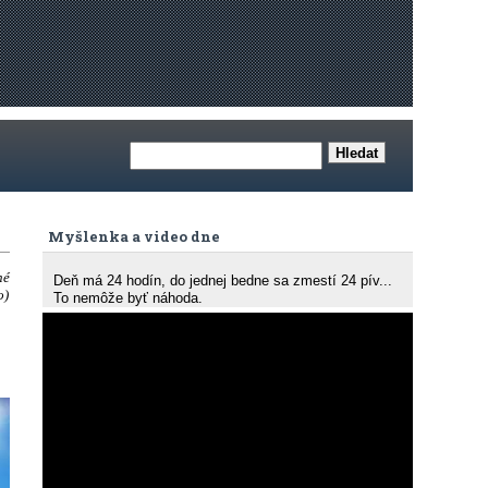
Myšlenka a video dne
né
Deň má 24 hodín, do jednej bedne sa zmestí 24 pív...
o)
To nemôže byť náhoda.