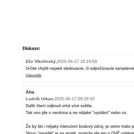
Diskuze:
Ežo Vlkolinský
,
2025-06-17 18:19:59
Určite chytili nejaké sledovacie, či odpočúvacie zariadeni
Odpovědět
Aha
Ludvík Urban
,
2025-06-17 09:29:33
Další čtení odjinud vrhá více světla.
Tak ono jde o neutrina a ne nějaké "vysílání" nebo co.
Že by šlo i nějaký intenzivní bodový zdroj, je velmi mál
Slovo "neviděl" je na místě, protože jde jen o DVĚ událos