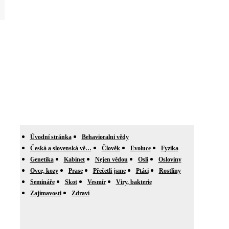
Úvodní stránka
Behavioralni vědy
Česká a slovenská vě…
Člověk
Evoluce
Fyzika
Genetika
Kabinet
Nejen vědou
Osli
Osloviny
Ovce, kozy
Prase
Přečetli jsme
Ptáci
Rostliny
Semináře
Skot
Vesmír
Viry, bakterie
Zajímavosti
Zdraví