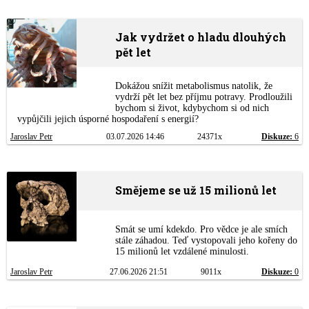
Jak vydržet o hladu dlouhých
pět let
Dokážou snížit metabolismus natolik, že
vydrží pět let bez příjmu potravy. Prodloužili
bychom si život, kdybychom si od nich
vypůjčili jejich úsporné hospodaření s energií?
Jaroslav Petr
03.07.2026 14:46
24371x
Diskuze:
6
Smějeme se už 15 milionů let
Smát se umí kdekdo. Pro vědce je ale smích
stále záhadou. Teď vystopovali jeho kořeny do
15 milionů let vzdálené minulosti.
Jaroslav Petr
27.06.2026 21:51
9011x
Diskuze:
0