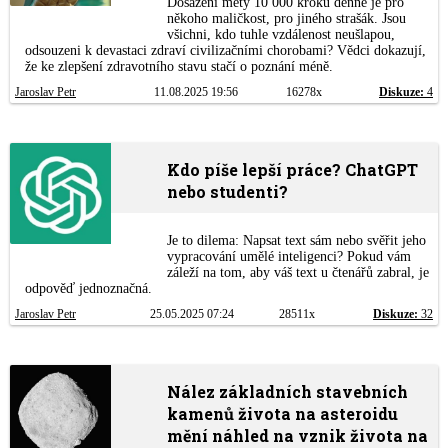
Dosažení mety 10 000 kroků denně je pro
někoho maličkost, pro jiného strašák. Jsou
všichni, kdo tuhle vzdálenost neušlapou,
odsouzeni k devastaci zdraví civilizačními chorobami? Vědci dokazují,
že ke zlepšení zdravotního stavu stačí o poznání méně.
Jaroslav Petr
11.08.2025 19:56
16278x
Diskuze:
4
Kdo píše lepší práce? ChatGPT
nebo studenti?
Je to dilema: Napsat text sám nebo svěřit jeho
vypracování umělé inteligenci? Pokud vám
záleží na tom, aby váš text u čtenářů zabral, je
odpověď jednoznačná.
Jaroslav Petr
25.05.2025 07:24
28511x
Diskuze:
32
Nález základních stavebních
kamenů života na asteroidu
mění náhled na vznik života na