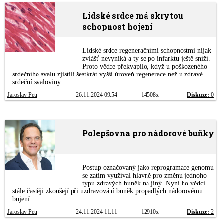
Lidské srdce má skrytou
schopnost hojení
Lidské srdce regeneračními schopnostmi nijak
zvlášť nevyniká a ty se po infarktu ještě sníží.
Proto vědce překvapilo, když u poškozeného
srdečního svalu zjistili šestkrát vyšší úroveň regenerace než u zdravé
srdeční svaloviny.
Jaroslav Petr
26.11.2024 09:54
14508x
Diskuze:
0
Polepšovna pro nádorové buňky
Postup označovaný jako reprogramace genomu
se zatím využíval hlavně pro změnu jednoho
typu zdravých buněk na jiný. Nyní ho vědci
stále častěji zkoušejí při uzdravování buněk propadlých nádorovému
bujení.
Jaroslav Petr
24.11.2024 11:11
12910x
Diskuze:
2