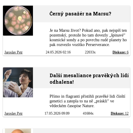
Černý pasažér na Marsu?
Je na Marsu život? Pokud ano, pak nejspíš ten
pozemský, protože ho tam dovezly „špinavé“
kosmické sondy a po povrchu rudé planety ho
pak rozvezlo vozítko Perserverance.
Jaroslav Petr
24.05.2026 02:16
22033x
Diskuze:
6
Další mesaliance pravěkých lidí
odhalena!
Přímo in flagranti přistihli pravěké lidi čínští
genetici a zatepla to na ně „práskli“ ve
vědeckém časopise Nature.
Jaroslav Petr
17.05.2026 09:09
41684x
Diskuze:
12