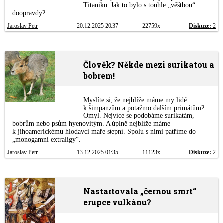
Titaniku. Jak to bylo s touhle „věštbou“
doopravdy?
Jaroslav Petr
20.12.2025 20:37
22759x
Diskuze:
2
Člověk? Někde mezi surikatou a
bobrem!
Myslíte si, že nejblíže máme my lidé
k šimpanzům a potažmo dalším primátům?
Omyl. Nejvíce se podobáme surikatám,
bobrům nebo psům hyenovitým. A úplně nejblíže máme
k jihoamerickému hlodavci maře stepní. Spolu s nimi patříme do
„monogamní extraligy“.
Jaroslav Petr
13.12.2025 01:35
11123x
Diskuze:
2
Nastartovala „černou smrt“
erupce vulkánu?