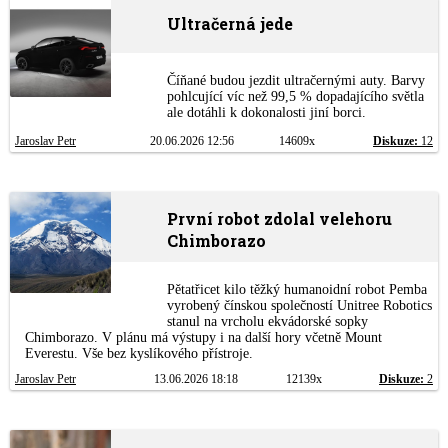
Ultračerná jede
Číňané budou jezdit ultračernými auty. Barvy
pohlcující víc než 99,5 % dopadajícího světla
ale dotáhli k dokonalosti jiní borci.
Jaroslav Petr
20.06.2026 12:56
14609x
Diskuze:
12
První robot zdolal velehoru
Chimborazo
Pětatřicet kilo těžký humanoidní robot Pemba
vyrobený čínskou společností Unitree Robotics
stanul na vrcholu ekvádorské sopky
Chimborazo. V plánu má výstupy i na další hory včetně Mount
Everestu. Vše bez kyslíkového přístroje.
Jaroslav Petr
13.06.2026 18:18
12139x
Diskuze:
2