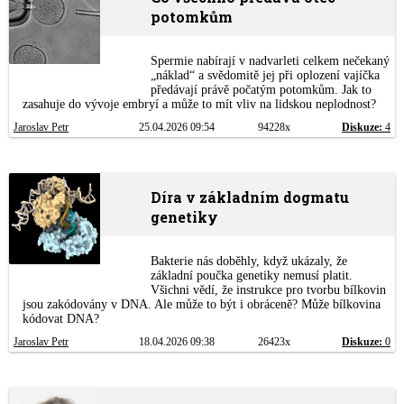
potomkům
Spermie nabírají v nadvarleti celkem nečekaný
„náklad“ a svědomitě jej při oplození vajíčka
předávají právě počatým potomkům. Jak to
zasahuje do vývoje embryí a může to mít vliv na lidskou neplodnost?
Jaroslav Petr
25.04.2026 09:54
94228x
Diskuze:
4
Díra v základním dogmatu
genetiky
Bakterie nás doběhly, když ukázaly, že
základní poučka genetiky nemusí platit.
Všichni vědí, že instrukce pro tvorbu bílkovin
jsou zakódovány v DNA. Ale může to být i obráceně? Může bílkovina
kódovat DNA?
Jaroslav Petr
18.04.2026 09:38
26423x
Diskuze:
0