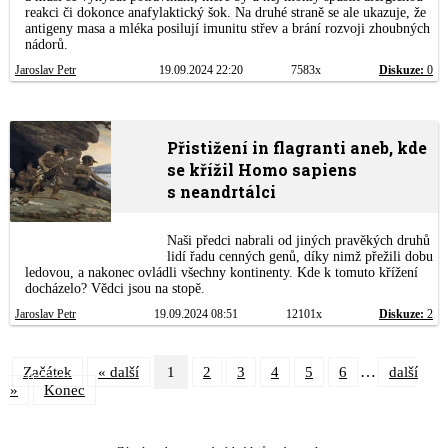
reakci či dokonce anafylaktický šok. Na druhé straně se ale ukazuje, že
antigeny masa a mléka posilují imunitu střev a brání rozvoji zhoubných
nádorů.
Jaroslav Petr
19.09.2024 22:20
7583x
Diskuze:
0
Přistižení in flagranti aneb, kde
se křížil Homo sapiens
s neandrtálci
Naši předci nabrali od jiných pravěkých druhů
lidí řadu cenných genů, díky nimž přežili dobu
ledovou, a nakonec ovládli všechny kontinenty. Kde k tomuto křížení
docházelo? Vědci jsou na stopě.
Jaroslav Petr
19.09.2024 08:51
12101x
Diskuze:
2
…
Začátek
« další
1
2
3
4
5
6
další
»
Konec