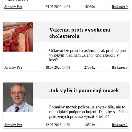
Jaroslav Petr
24.07.2026 14:21
18039x
Diskuze:
0
Vakcína proti vysokému
cholesterolu
Očkovat lze proti ledasčemu. Tak proč ne proti
vysokým hladinám „zlého“ cholesterolu v
krvi?
Jaroslav Petr
18.07.2026 14:48
27384x
Diskuze:
3
Jak vyléčit poraněný mozek
Poraněný mozek poškozuje zbytek těla, ale to
mu odplácí podporou hojení. Dalo by se těchto
přirozených procesů využít k léčbě?
Jaroslav Petr
12.07.2026 11:30
14591x
Diskuze:
2