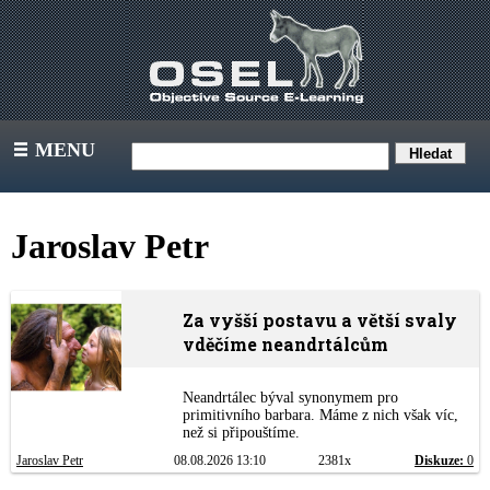
MENU
III
Jaroslav Petr
Za vyšší postavu a větší svaly
vděčíme neandrtálcům
Neandrtálec býval synonymem pro
primitivního barbara. Máme z nich však víc,
než si připouštíme.
Jaroslav Petr
08.08.2026 13:10
2381x
Diskuze:
0