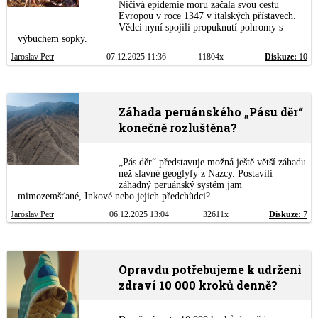
Ničivá epidemie moru začala svou cestu
Evropou v roce 1347 v italských přístavech.
Vědci nyní spojili propuknutí pohromy s
výbuchem sopky.
Jaroslav Petr
07.12.2025 11:36
11804x
Diskuze:
10
Záhada peruánského „Pásu děr“
konečně rozluštěna?
„Pás děr“ představuje možná ještě větší záhadu
než slavné geoglyfy z Nazcy. Postavili
záhadný peruánský systém jam
mimozemšťané, Inkové nebo jejich předchůdci?
Jaroslav Petr
06.12.2025 13:04
32611x
Diskuze:
7
Opravdu potřebujeme k udržení
zdraví 10 000 kroků denně?