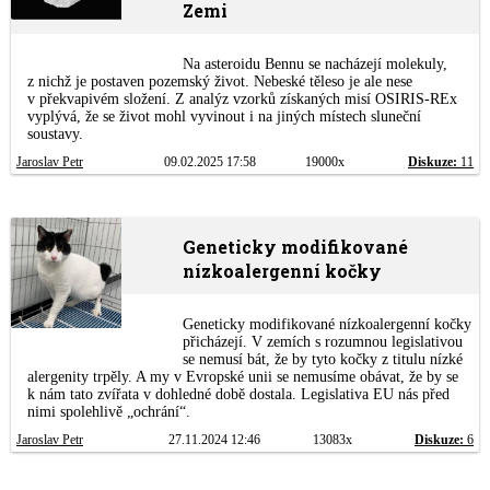
Zemi
Na asteroidu Bennu se nacházejí molekuly,
z nichž je postaven pozemský život. Nebeské těleso je ale nese
v překvapivém složení. Z analýz vzorků získaných misí OSIRIS-REx
vyplývá, že se život mohl vyvinout i na jiných místech sluneční
soustavy.
Jaroslav Petr
09.02.2025 17:58
19000x
Diskuze:
11
Geneticky modifikované
nízkoalergenní kočky
Geneticky modifikované nízkoalergenní kočky
přicházejí. V zemích s rozumnou legislativou
se nemusí bát, že by tyto kočky z titulu nízké
alergenity trpěly. A my v Evropské unii se nemusíme obávat, že by se
k nám tato zvířata v dohledné době dostala. Legislativa EU nás před
nimi spolehlivě „ochrání“.
Jaroslav Petr
27.11.2024 12:46
13083x
Diskuze:
6