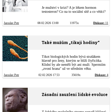
Je mužství v krizi? A je lékem hormon
testosteron? Co na to sociální sítě a co vědci?
Jaroslav Petr
08.02.2026 13:00
11975x
Diskuze:
11
Také mužům „tikají hodiny“
Tikot biologických hodin bývá strašákem
hlavně pro ženy, kterým se blíží čtyřicítka.
Klidní by ale neměli být ani muži. Spermiím
„zvoní hrana“ už ve středním věku.
Jaroslav Petr
02.02.2026 17:53
35619x
Diskuze:
4
Zásadní zauzlení lidské evoluce
Z lidského evolučního stromu vypadl klíčový