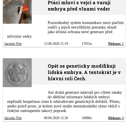
Ptáci mluví s vejci a varují
embrya před vlnami veder
Pozoruhodný systém komunikace mezi ptačími
rodiči a jejich nevylíhlými potomky slouží
jako účinná ochrana nové generace před
ničivými vedry.
Jaroslav Petr
13.06.2026 11:19
17053x
Diskuze:
2
Opět se geneticky modifikují
lidská embrya. A tentokrát je v
hlavní roli Čech.
Ani druhá generace nástrojů pro cílené zásahy
do dědičné informace lidských embryí
nepřináší bezpečnou cestu k odstraňování genetických defektů. Přesto,
anebo právě proto, je kolem nové studie mezinárodního týmu vědců s
českým zastoupením takový poprask.
Jaroslav Petr
09.06.2026 12:26
10980x
Diskuze:
4