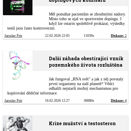
Měl pomáhat pacientům se zhoubnými nádory.
Místo toho se ujal ve sportovním dopingu. I
když lze ostarin spolehlivě prokázat, výsledky
testů jsou často kontroverzní.
Jaroslav Petr
22.02.2026 22:05
11039x
Diskuze:
2
Další záhada obestírající vznik
pozemského života rozluštěna
Jak fungoval „RNA svět“ a jak z něj povstaly
první organismy na naší planetě? Vědci
odhalili nejstarší možný mechanismus pro
kopírování dědičné informace.
Jaroslav Petr
16.02.2026 12:27
30080x
Diskuze:
4
Krize mužství a testosteron