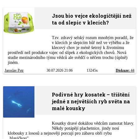
Jsou bio vejce ekologičtější než
ta od slepic v klecích?
Tzv. zdravý selský rozum mnohým poradil, že
v klecích je slepicím hůř než ve výběhu a že
klecový chov je méně šetrný k životnímu
prostředí než produkce vajec od slípek z ekologických chovů. Nová
studie mezinárodního týmu vědců ale svědčí o něčem trochu (úplně)
jiném.
Jaroslav Petr
30.07.2026 21:06
13245x
Diskuze:
44
Podivné hry kosatek – tříštění
jedné z největších ryb světa na
malé kousky
Kosatky dravé dokážou vědcům zamotat hlavy.
Někdy potápějí plachetnice, jindy nosí
klobouky z lososů a nejnověji porcují pro zábavu obří rybu
„hlavičkou“.