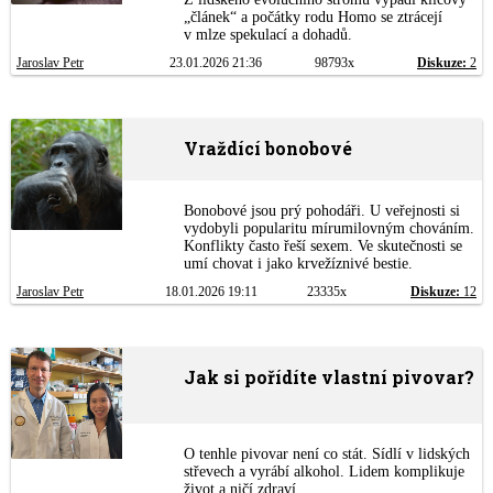
„článek“ a počátky rodu Homo se ztrácejí
v mlze spekulací a dohadů.
Jaroslav Petr
23.01.2026 21:36
98793x
Diskuze:
2
Vraždící bonobové
Bonobové jsou prý pohodáři. U veřejnosti si
vydobyli popularitu mírumilovným chováním.
Konflikty často řeší sexem. Ve skutečnosti se
umí chovat i jako krvežíznivé bestie.
Jaroslav Petr
18.01.2026 19:11
23335x
Diskuze:
12
Jak si pořídíte vlastní pivovar?
O tenhle pivovar není co stát. Sídlí v lidských
střevech a vyrábí alkohol. Lidem komplikuje
život a ničí zdraví.