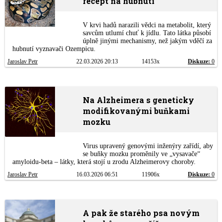
recept na hubnutí
V krvi hadů narazili vědci na metabolit, který
savcům utlumí chuť k jídlu. Tato látka působí
úplně jinými mechanismy, než jakým vděčí za
hubnutí vyznavači Ozempicu.
Jaroslav Petr
22.03.2026 20:13
14153x
Diskuze:
0
Na Alzheimera s geneticky
modifikovanými buňkami
mozku
Virus upravený genovými inženýry zařídí, aby
se buňky mozku proměnily ve „vysavače“
amyloidu-beta – látky, která stojí u zrodu Alzheimerovy choroby.
Jaroslav Petr
16.03.2026 06:51
11906x
Diskuze:
0
A pak že starého psa novým