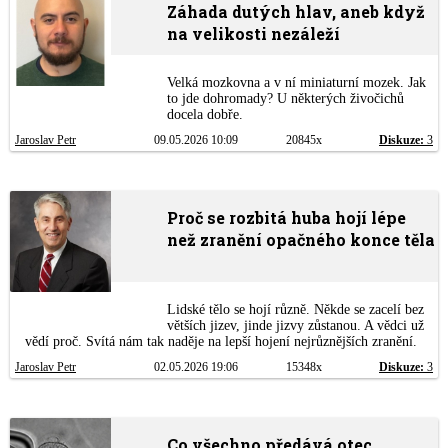
Záhada dutých hlav, aneb když
na velikosti nezáleží
Velká mozkovna a v ní miniaturní mozek. Jak
to jde dohromady? U některých živočichů
docela dobře.
Jaroslav Petr
09.05.2026 10:09
20845x
Diskuze:
3
Proč se rozbitá huba hojí lépe
než zranění opačného konce těla
Lidské tělo se hojí různě. Někde se zacelí bez
větších jizev, jinde jizvy zůstanou. A vědci už
vědí proč. Svítá nám tak naděje na lepší hojení nejrůznějších zranění.
Jaroslav Petr
02.05.2026 19:06
15348x
Diskuze:
3
Co všechno předává otec