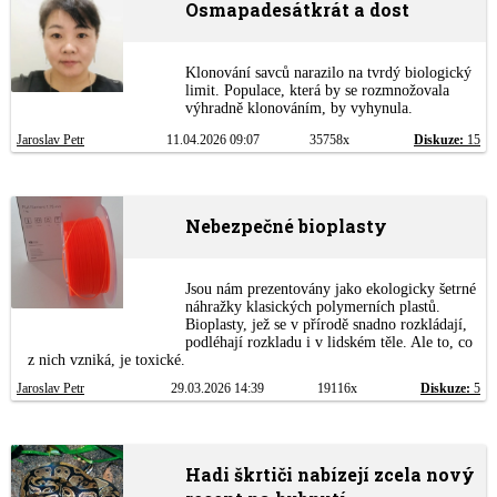
Osmapadesátkrát a dost
Klonování savců narazilo na tvrdý biologický
limit. Populace, která by se rozmnožovala
výhradně klonováním, by vyhynula.
Jaroslav Petr
11.04.2026 09:07
35758x
Diskuze:
15
Nebezpečné bioplasty
Jsou nám prezentovány jako ekologicky šetrné
náhražky klasických polymerních plastů.
Bioplasty, jež se v přírodě snadno rozkládají,
podléhají rozkladu i v lidském těle. Ale to, co
z nich vzniká, je toxické.
Jaroslav Petr
29.03.2026 14:39
19116x
Diskuze:
5
Hadi škrtiči nabízejí zcela nový