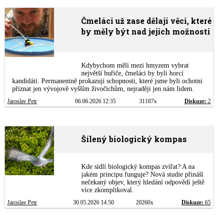
Čmeláci už zase dělají věci, které
by měly být nad jejich možnosti
Kdybychom měli mezi hmyzem vybrat
největší buřiče, čmeláci by byli horcí
kandidáti. Permanentně prokazují schopnosti, které jsme byli ochotni
přiznat jen vývojově vyšším živočichům, nejraději jen nám lidem.
Jaroslav Petr
06.06.2026 12:35
31187x
Diskuze:
2
Šílený biologický kompas
Kde sídlí biologický kompas zvířat? A na
jakém principu funguje? Nová studie přináší
nečekaný objev, který hledání odpovědí ještě
více zkomplikoval.
Jaroslav Petr
30.05.2026 14:50
20260x
Diskuze:
65