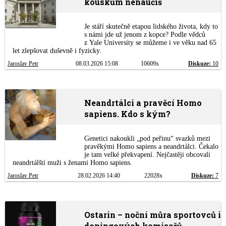
kouskům nenaučíš
Je stáří skutečně etapou lidského života, kdy to
s námi jde už jenom z kopce? Podle vědců
z Yale University se můžeme i ve věku nad 65
let zlepšovat duševně i fyzicky.
Jaroslav Petr
08.03.2026 15:08
10609x
Diskuze:
10
Neandrtálci a pravěcí Homo
sapiens. Kdo s kým?
Genetici nakoukli „pod peřinu“ svazků mezi
pravěkými Homo sapiens a neandrtálci. Čekalo
je tam velké překvapení. Nejčastěji obcovali
neandrtálští muži s ženami Homo sapiens.
Jaroslav Petr
28.02.2026 14:40
22028x
Diskuze:
7
Ostarin – noční můra sportovců i
dopingových komisařů