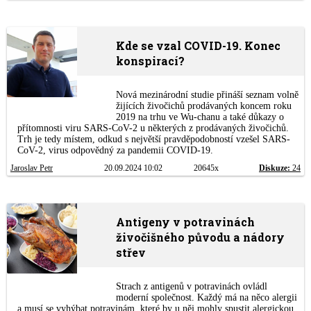
Kde se vzal COVID-19. Konec
konspirací?
Nová mezinárodní studie přináší seznam volně
žijících živočichů prodávaných koncem roku
2019 na trhu ve Wu-chanu a také důkazy o
přítomnosti viru SARS-CoV-2 u některých z prodávaných živočichů.
Trh je tedy místem, odkud s největší pravděpodobností vzešel SARS-
CoV-2, virus odpovědný za pandemii COVID-19.
Jaroslav Petr
20.09.2024 10:02
20645x
Diskuze:
24
Antigeny v potravinách
živočišného původu a nádory
střev
Strach z antigenů v potravinách ovládl
moderní společnost. Každý má na něco alergii
a musí se vyhýbat potravinám, které by u něj mohly spustit alergickou