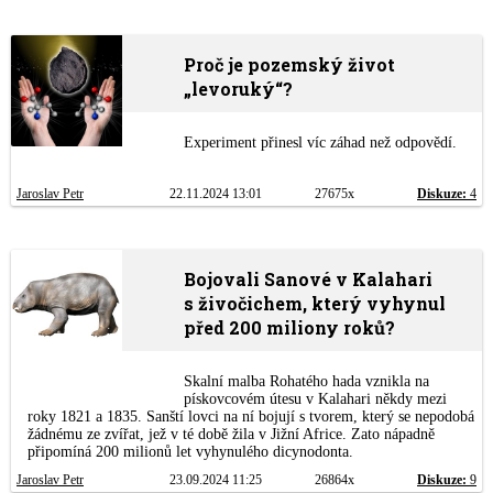
Proč je pozemský život
„levoruký“?
Experiment přinesl víc záhad než odpovědí.
Jaroslav Petr
22.11.2024 13:01
27675x
Diskuze:
4
Bojovali Sanové v Kalahari
s živočichem, který vyhynul
před 200 miliony roků?
Skalní malba Rohatého hada vznikla na
pískovcovém útesu v Kalahari někdy mezi
roky 1821 a 1835. Sanští lovci na ní bojují s tvorem, který se nepodobá
žádnému ze zvířat, jež v té době žila v Jižní Africe. Zato nápadně
připomíná 200 milionů let vyhynulého dicynodonta.
Jaroslav Petr
23.09.2024 11:25
26864x
Diskuze:
9