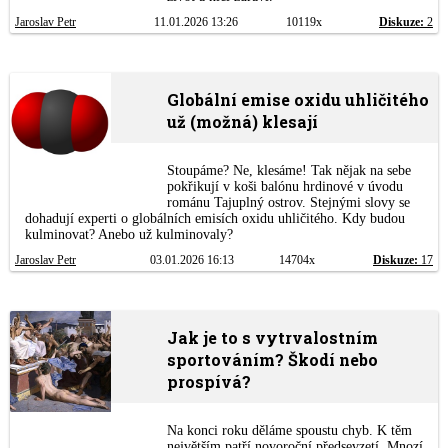
Jaroslav Petr
11.01.2026 13:26
10119x
Diskuze:
2
Globální emise oxidu uhličitého
už (možná) klesají
Stoupáme? Ne, klesáme! Tak nějak na sebe
pokřikují v koši balónu hrdinové v úvodu
románu Tajuplný ostrov. Stejnými slovy se
dohadují experti o globálních emisích oxidu uhličitého. Kdy budou
kulminovat? Anebo už kulminovaly?
Jaroslav Petr
03.01.2026 16:13
14704x
Diskuze:
17
Jak je to s vytrvalostním
sportováním? Škodí nebo
prospívá?
Na konci roku děláme spoustu chyb. K těm
největším patří novoroční předsevzetí. Mnozí