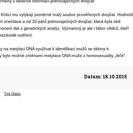
 změny v dědičné informaci jednovaječných dvojčat.
. Kritici mu vytýkají poměrně malý soubor prověřených dvojčat. Hodnotil
í orientace a od 10 párů jednovaječných dvojčat, která byla obě
cení dat z genetických analýz. Významný je ale i tábor vědců, kteří
 nezávislé ověření.
sty na metylaci DNA využívat k identifikaci mužů se sklony k
by bylo možné změnami metylace DNA muže z homosexuality „léčit“.
Datum:
18.10.2015
Tisk článku