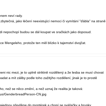
énem neví rady.
zbytečná, jako léčení neexistující nemoci či vymítání "ďábla" na straně
lidi nepochopí budou se dál koupat ve sračkách jako doposud.
e Mengeleho, protože ten měl blízko k tajemství dvojčat.
eni nic mezi, je to uplně striktně rozdělený a že lesba se musí chovat
at a mít záliby podle toho zažitýho rozdělení, jinak je to prostě
uho, než se něco změní, a než uznaj že realita je taková:
4/us/GenderbreadPerson-CN.jpg
najednou převlíkne do montérek a chopí se svářečky a brusky