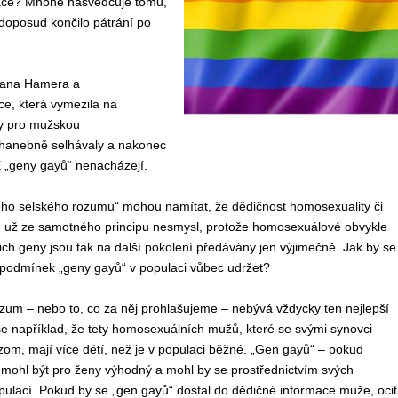
mace? Mnohé nasvědčuje tomu,
oposud končilo pátrání po
Deana Hamera a
e, která vymezila na
ny pro mužskou
e hanebně selhávaly a nakonec
X „geny gayů“ nenacházejí.
ého selského rozumu“ mohou namítat, že dědičnost homosexuality či
u už ze samotného principu nesmysl, protože homosexuálové obvykle
ejich geny jsou tak na další pokolení předávány jen výjimečně. Jak by se
 podmínek „geny gayů“ v populaci vůbec udržet?
zum – nebo to, co za něj prohlašujeme – nebývá vždycky ten nejlepší
e například, že tety homosexuálních mužů, které se svými synovci
zom, mají více dětí, než je v populaci běžné. „Gen gayů“ – pokud
k mohl být pro ženy výhodný a mohl by se prostřednictvím svých
populací. Pokud by se „gen gayů“ dostal do dědičné informace muže, ocit