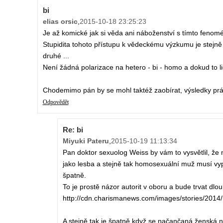
bi
elias orsic
,
2015-10-18 23:25:23
Je až komické jak si věda ani náboženství s tímto fenom
Stupidita tohoto přístupu k vědeckému výzkumu je stejně 
druhé ...
Není žádná polarizace na hetero - bi - homo a dokud to 
Chodemimo pán by se mohl taktéž zaobírat, výsledky prác
Odpovědět
Re: bi
Miyuki Pateru
,
2015-10-19 11:13:34
Pan doktor sexuolog Weiss by vám to vysvětlil, že n
jako lesba a stejně tak homosexuální muž musí vypad
špatně.
To je prostě názor autorit v oboru a bude trvat dlo
http://cdn.charismanews.com/images/stories/201
A stejně tak je špatně když se načančaná ženská 