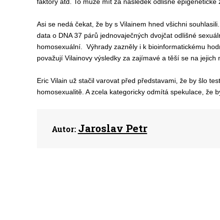
faktory atd. To může mít za následek odlišné epigenetické
Asi se nedá čekat, že by s Vilainem hned všichni souhlasili
data o DNA 37 párů jednovaječných dvojčat odlišné sexuáln
homosexuální. Výhrady zazněly i k bioinformatickému hodno
považují Vilainovy výsledky za zajímavé a těší se na jejich
Eric Vilain už stačil varovat před představami, že by šlo te
homosexualitě. A zcela kategoricky odmítá spekulace, že 
Jaroslav Petr
Autor: