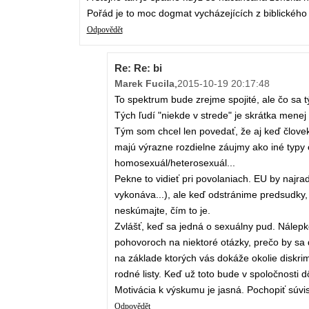
Pořád je to moc dogmat vycházejících z biblického 
Odpovědět
Re: Re: bi
Marek Fucila
,
2015-10-19 20:17:48
To spektrum bude zrejme spojité, ale čo sa 
Tých ľudí "niekde v strede" je skrátka menej 
Tým som chcel len povedať, že aj keď človek
majú výrazne rozdielne záujmy ako iné typy
homosexuál/heterosexuál...
Pekne to vidieť pri povolaniach. EU by najrad
vykonáva...), ale keď odstránime predsudky,
neskúmajte, čím to je.
Zvlášť, keď sa jedná o sexuálny pud. Nálepkov
pohovoroch na niektoré otázky, prečo by sa 
na základe ktorých vás dokáže okolie diskri
rodné listy. Keď už toto bude v spoločnosti dô
Motivácia k výskumu je jasná. Pochopiť súvis
Odpovědět