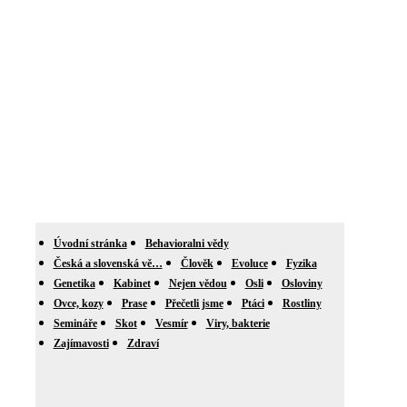
Úvodní stránka
Behavioralni vědy
Česká a slovenská vě…
Člověk
Evoluce
Fyzika
Genetika
Kabinet
Nejen vědou
Osli
Osloviny
Ovce, kozy
Prase
Přečetli jsme
Ptáci
Rostliny
Semináře
Skot
Vesmír
Viry, bakterie
Zajímavosti
Zdraví