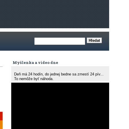
Myšlenka a video dne
Deň má 24 hodín, do jednej bedne sa zmestí 24 pív...
To nemôže byť náhoda.