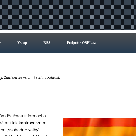
e
Vstup
RSS
Podpořte OSEL.cz
y. Zdaleka ne všichni s ním souhlasí.
ván dědičnou informací a
á ani tak kontroverzním
kem „svobodné volby“