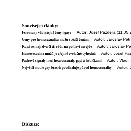
Související články:
Autor: Josef Pazdera (11.05.
Feromony vábí stejně ženy i gaye
Autor: Jaroslav Petr
Geny pro homosexualitu mužů svědčí ženám
Autor: Jaroslav Pet
Když se mají dva či tři rádi, na pohlaví nesejde
Autor: Josef Paz
Homosexualita mužů je zřejmě evolučně výhodná
Autor: Vladimí
Pachové signály mezi heterosexuály, gayi a lesbičkami
Autor: St
Největší studie gay bratrů poodhaluje původ homosexuality
Diskuze: