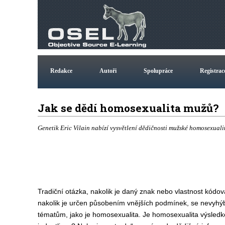
Redakce
Autoři
Spolupráce
Registrac
Jak se dědí homosexualita mužů?
Genetik Eric Vilain nabízí vysvětlení dědičnosti mužské homosexualit
Tradiční otázka, nakolik je daný znak nebo vlastnost kódo
nakolik je určen působením vnějších podmínek, se nevyhýb
tématům, jako je homosexualita. Je homosexualita výsled