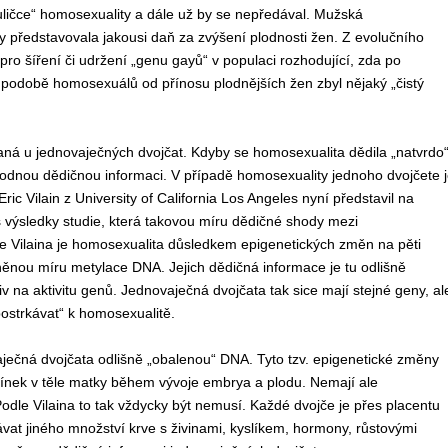
uličce“ homosexuality a dále už by se nepředával. Mužská
 představovala jakousi daň za zvýšení plodnosti žen. Z evolučního
 pro šíření či udržení „genu gayů“ v populaci rozhodující, zda po
 podobě homosexuálů od přínosu plodnějších žen zbyl nějaký „čistý
vaná u jednovaječných dvojčat. Kdyby se homosexualita dědila „natvrdo“
odnou dědičnou informaci. V případě homosexuality jednoho dvojčete j
ic Vilain z University of California Los Angeles nyní představil na
výsledky studie, která takovou míru dědičné shody mezi
le Vilaina je homosexualita důsledkem epigenetických změn na pěti
nou míru metylace DNA. Jejich dědičná informace je tu odlišně
na aktivitu genů. Jednovaječná dvojčata tak sice mají stejné geny, al
postrkávat“ k homosexualitě.
vaječná dvojčata odlišně „obalenou“ DNA. Tyto tzv. epigenetické změny
ínek v těle matky během vývoje embrya a plodu. Nemají ale
dle Vilaina to tak vždycky být nemusí. Každé dvojče je přes placentu
at jiného množství krve s živinami, kyslíkem, hormony, růstovými