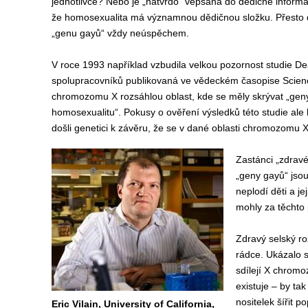
jednotlivce? Nebo je „natvrdo“ vepsána do dědičné infor
že homosexualita má významnou dědičnou složku. Přesto d
„genu gayů“ vždy neúspěchem.
V roce 1993 například vzbudila velkou pozornost studie 
spolupracovníků publikovaná ve vědeckém časopise Scienc
chromozomu X rozsáhlou oblast, kde se měly skrývat „ge
homosexualitu“. Pokusy o ověření výsledků této studie al
došli genetici k závěru, že se v dané oblasti chromozomu 
Zastánci „zdrav
„geny gayů“ jso
neplodí děti a j
mohly za těchto
Zdravý selský ro
rádce. Ukázalo s
sdílejí X chromo
existuje – by ta
nositelek šířit 
Eric Vilain, University of California,