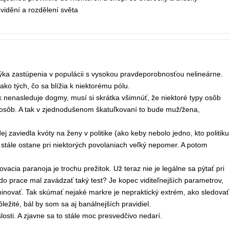
vidění a rozdělení světa
týka zastúpenia v populácii s vysokou pravdeporobnosťou nelineárne.
ako tých, čo sa blížia k niektorému pólu.
 nenasleduje dogmy, musí si skrátka všimnúť, že niektoré typy osôb
 osôb. A tak v zjednodušenom škatuľkovaní to bude muž/žena,
ej zaviedla kvóty na ženy v politike (ako keby nebolo jedno, kto politiku
 stále ostane pri niektorých povolaniach veľký nepomer. A potom
acia paranoja je trochu prežitok. Už teraz nie je legálne sa pýtať pri
do prace mal zavádzať taký test? Je kopec viditeľnejších parametrov,
minovať. Tak skúmať nejaké markre je nepraktický extrém, ako sledovať
ležité, bál by som sa aj banálnejších pravidiel.
losti. A zjavne sa to stále moc presvedčivo nedarí.