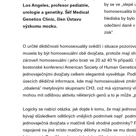
by se ve „slepé 
Los Angeles, profesor pediatrie,
homosexualita by
urologie a genetiky. Šéf Medical
hlediska by bylo
Genetics Clinic, člen Ústavu
odečtení daně v
výzkumu mozku.
zisk“.
O určité dědičnosti homosexuality svědčí i situace pozoro
musela by být homosexuální obě dvojčata, protože mají sh
zároveň homosexuální i jeho bratr ve 20 až 40 % případů. Er
bostonské konferenci American Society of Human Genetics 
jednovaječnými dvojčaty celkem elegantně vysvětluje. Pod
úsecích dědičné informace, kde mají homosexuálové změně
„obalená“ metylovými skupinami CH3, což má významný vliv 
mohou mít odlišnou aktivitu některých genů a to je může „
Logicky se nabízí otázka, jak dojde k tomu, že mají jedno
bývají důsledkem odlišných vnějších podmínek např. podm
jednovaječná dvojčata v matčině lůně shodné podmínky? Po
napojené na jiné místo matčiny dělohy a může se mu dostáv