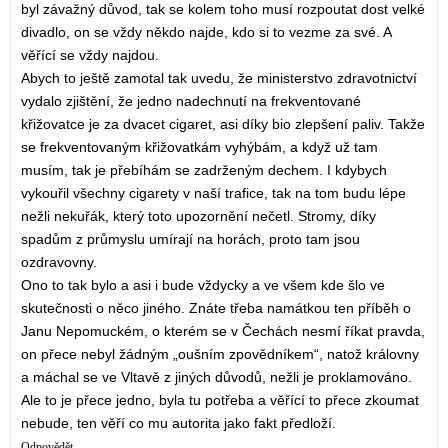
byl závažný důvod, tak se kolem toho musí rozpoutat dost velké
divadlo, on se vždy někdo najde, kdo si to vezme za své. A
věřící se vždy najdou.
Abych to ještě zamotal tak uvedu, že ministerstvo zdravotnictví
vydalo zjištění, že jedno nadechnutí na frekventované
křižovatce je za dvacet cigaret, asi díky bio zlepšení paliv. Takže
se frekventovaným křižovatkám vyhýbám, a když už tam
musím, tak je přebíhám se zadrženým dechem. I kdybych
vykouřil všechny cigarety v naší trafice, tak na tom budu lépe
nežli nekuřák, který toto upozornění nečetl. Stromy, díky
spadům z průmyslu umírají na horách, proto tam jsou
ozdravovny.
Ono to tak bylo a asi i bude vždycky a ve všem kde šlo ve
skutečnosti o něco jiného. Znáte třeba namátkou ten příběh o
Janu Nepomuckém, o kterém se v Čechách nesmí říkat pravda,
on přece nebyl žádným „oušním zpovědníkem“, natož královny
a máchal se ve Vltavě z jiných důvodů, nežli je proklamováno.
Ale to je přece jedno, byla tu potřeba a věřící to přece zkoumat
nebude, ten věří co mu autorita jako fakt předloží.
Odpovědět