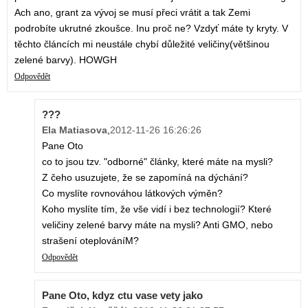
Ach ano, grant za vývoj se musí přeci vrátit a tak Zemi
podrobíte ukrutné zkoušce. Inu proč ne? Vzdyť máte ty kryty. V
těchto článcích mi neustále chybí důležité veličiny(většinou
zelené barvy). HOWGH
Odpovědět
???
Ela Matiasova
,
2012-11-26 16:26:26
Pane Oto
co to jsou tzv. "odborné" články, které máte na mysli?
Z čeho usuzujete, že se zapomíná na dýchání?
Co myslíte rovnováhou látkových výměn?
Koho myslíte tím, že vše vidí i bez technologií? Které
veličiny zelené barvy máte na mysli? Anti GMO, nebo
strašení oteplováníM?
Odpovědět
Pane Oto, kdyz ctu vase vety jako