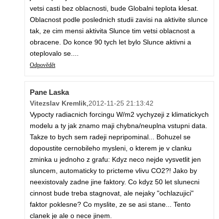
vetsi casti bez oblacnosti, bude Globalni teplota klesat.
Oblacnost podle poslednich studii zavisi na aktivite slunce
tak, ze cim mensi aktivita Slunce tim vetsi oblacnost a
obracene. Do konce 90 tych let bylo Slunce aktivni a
oteplovalo se....
Odpovědět
Pane Laska
Vitezslav Kremlik
,
2012-11-25 21:13:42
Vypocty radiacnich forcingu W/m2 vychyzeji z klimatickych
modelu a ty jak znamo maji chybna/neuplna vstupni data.
Takze to bych sem radeji nepripominal... Bohuzel se
dopoustite cernobileho mysleni, o kterem je v clanku
zminka u jednoho z grafu: Kdyz neco nejde vysvetlit jen
sluncem, automaticky to pricteme vlivu CO2?! Jako by
neexistovaly zadne jine faktory. Co kdyz 50 let slunecni
cinnost bude treba stagnovat, ale nejaky "ochlazujici"
faktor poklesne? Co myslite, ze se asi stane... Tento
clanek je ale o nece jinem.