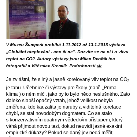
V Muzeu Šumperk probíhá 1.11.2012 až 13.1.2013 výstava
„Globální oteplování - ano či ne“. Dozvíte se na ní i o vlivu
teplot na CO2. Autory výstavy jsou Milan Dvořák /na
fotografii/ a Vítězslav Kremlík. Podrobnosti
.
zde
Je zvláštní, že silný a jasně korelovaný vliv teplot na CO
2
je tabu. Učebnice či výstavy pro školy (např. „Prima
klima“) o něm mlčí, jako by to bylo něco neslušného. Zato
daleko slabší opačný vztah, jehož velikost nebyla
změřena, kde kauzalita je naruby a viditelná korelace
chybí, se stal novodobým dogmatem. Co se stalo
s konzervativním opatrným vědeckým přístupem, který
váhá přijmout novou tezi, dokud neuvidí jasné exaktní
empirické důkazy? Pokud se daný jev nedá měřit,