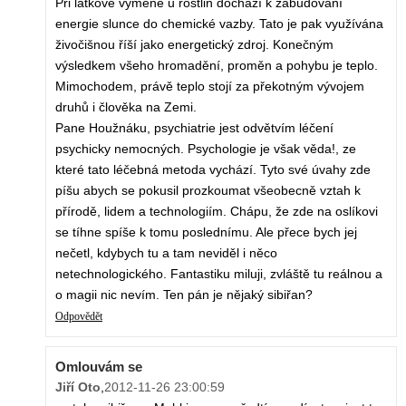
Při látkové výměně u rostlin dochází k zabudování
energie slunce do chemické vazby. Tato je pak využívána
živočišnou říší jako energetický zdroj. Konečným
výsledkem všeho hromadění, proměn a pohybu je teplo.
Mimochodem, právě teplo stojí za překotným vývojem
druhů i člověka na Zemi.
Pane Houžnáku, psychiatrie jest odvětvím léčení
psychicky nemocných. Psychologie je však věda!, ze
které tato léčebná metoda vychází. Tyto své úvahy zde
píšu abych se pokusil prozkoumat všeobecně vztah k
přírodě, lidem a technologiím. Chápu, že zde na oslíkovi
se tíhne spíše k tomu poslednímu. Ale přece bych jej
nečetl, kdybych tu a tam neviděl i něco
netechnologického. Fantastiku miluji, zvláště tu reálnou a
o magii nic nevím. Ten pán je nějaký sibiřan?
Odpovědět
Omlouvám se
Jiří Oto
,
2012-11-26 23:00:59