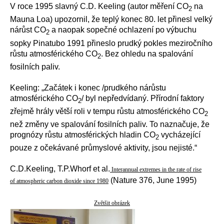
V roce 1995 slavný C.D. Keeling (autor měření CO
na
2
Mauna Loa) upozornil, že teplý konec 80. let přinesl velký
nárůst CO
a naopak sopečné ochlazení po výbuchu
2
sopky Pinatubo 1991 přineslo prudký pokles meziročního
růstu atmosférického CO
. Bez ohledu na spalování
2
fosilních paliv.
Keeling: „Začátek i konec /prudkého nárůstu
atmosférického CO
/ byl nepředvídaný. Přírodní faktory
2
zřejmě hrály větší roli v tempu růstu atmosférického CO
2
než změny ve spalování fosilních paliv. To naznačuje, že
prognózy růstu atmosférických hladin CO
vycházející
2
pouze z očekávané průmyslové aktivity, jsou nejisté.“
C.D.Keeling, T.P.Whorf et al.
Interannual extremes in the rate of rise
(Nature 376, June 1995)
of atmospheric carbon dioxide since 1980
Zvětšit obrázek