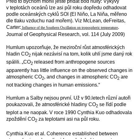
Před to bychom mohli ještě přidat bod nultý: Výkyvy
v teplotách oceánů lze asi půl roku dopředu odhadovat
podle oceánských cyklů SOI (El Niňo, La Niňa, měřeno
dle tlaku vzduchu nad mořem). Viz McLean, deFreitas,
Carter:
.
Influence of the Southern Oscillation on tropospheric temperature
Journal of Geophysical Research, vol. 114 (July 2009)
Humlum upozorňuje, že meziroční růst atmosférických
hladin CO
nijak nezávisí na tom, kolik uhlí jsme daný rok
2
spálili. „CO
released from anthropogene sources
2
apparently has little influence on the observed changes in
atmospheric CO
, and changes in atmospheric CO
are
2
2
not tracking changes in human emissions.“
Humlum a Salby nejsou první. Už v 90.letech různí autoři
poukazovali, že atmosférické hladiny CO
se řídí podle
2
teplot a ne naopak. V roce 1990 Cynthia Kuo odhadovala
zpoždění CO
za teplotami asi na půl roku.
2
Cynthia Kuo et al. Coherence established between