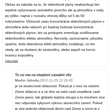
Občas sa zabúda na to, že skleníkové plyny neabsorbujú len
tepelné vyžarovanie zemského povrchu ale aj atmosféry v celej
jej výške, najmä v rozsahu vlnovej dĺžky od 5 do 50
mikrometrov. Účinnosť rastu koncentrácie skleníkových plynov v
atmosfére teda nekončí pri žiadnej hodnote koncentrácie
skleníkových plynov, len sa postupne zmenšuje zosilňovanie
skleníkového efektu atmosféry. Aerosóly, samozrejme, pôsobia
opačne, teda skleníkový efekt atmosféry zoslabujú, no len
vtedy, ak sa dostanú do stratosféry, alebo aspoň na hornú
hranicu troposféry.
Odpovědět
To co ma na otepleni zasadni vliv
Martin Jahoda
,
2012-11-25 12:18:49
je ve skutecnosti oblacnost. Pokud je v noci na vetsine
Zeme oblacno a a ve dne na vetsi casti osvetlene casti
Zeme jasno, tak globalni teplota stoupa a to mnohem vice
nez odpovida vykyvum vykonu slunecniho zareni. Pokud
je vice pokryta oblacnosti denni cast Zeme a nocni je z