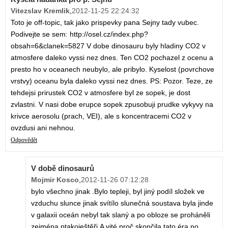
Vitezslav Kremlik
,
2012-11-25 22:24:32
Toto je off-topic, tak jako prispevky pana Sejny tady vubec.
Podivejte se sem: http://osel.cz/index.php?
obsah=6&clanek=5827 V dobe dinosauru byly hladiny CO2 v
atmosfere daleko vyssi nez dnes. Ten CO2 pochazel z ocenu a
presto ho v oceanech neubylo, ale pribylo. Kyselost (povrchove
vrstvy) oceanu byla daleko vyssi nez dnes. PS: Pozor. Teze, ze
tehdejsi prirustek CO2 v atmosfere byl ze sopek, je dost
zvlastni. V nasi dobe erupce sopek zpusobuji prudke vykyvy na
krivce aerosolu (prach, VEI), ale s koncentracemi CO2 v
ovzdusi ani nehnou.
Odpovědět
V době dinosaurů
Mojmir Kosco
,
2012-11-26 07:12:28
bylo všechno jinak .Bylo tepleji, byl jiný podíl složek ve
vzduchu slunce jinak svítílo slunečná soustava byla jinde
v galaxii oceán nebyl tak slaný a po obloze se proháněli
zejména ptakoještěři.A vité proč skončila tato éra no