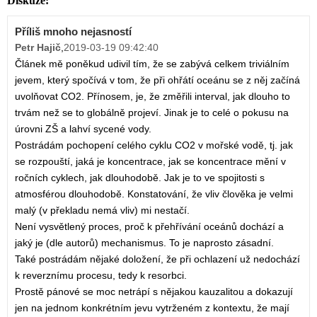
Diskuze:
Příliš mnoho nejasností
Petr Hajič
,
2019-03-19 09:42:40
Článek mě poněkud udivil tím, že se zabývá celkem triviálním
jevem, který spočívá v tom, že při ohřátí oceánu se z něj začíná
uvolňovat CO2. Přínosem, je, že změřili interval, jak dlouho to
trvám než se to globálně projeví. Jinak je to celé o pokusu na
úrovni ZŠ a lahví sycené vody.
Postrádám pochopení celého cyklu CO2 v mořské vodě, tj. jak
se rozpouští, jaká je koncentrace, jak se koncentrace mění v
ročních cyklech, jak dlouhodobě. Jak je to ve spojitosti s
atmosférou dlouhodobě. Konstatování, že vliv člověka je velmi
malý (v překladu nemá vliv) mi nestačí.
Není vysvětlený proces, proč k přehřívání oceánů dochází a
jaký je (dle autorů) mechanismus. To je naprosto zásadní.
Také postrádám nějaké doložení, že při ochlazení už nedochází
k reverznímu procesu, tedy k resorbci.
Prostě pánové se moc netrápí s nějakou kauzalitou a dokazují
jen na jednom konkrétním jevu vytrženém z kontextu, že mají