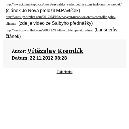
http://www.klimaskeptik.cz/news/australsky-vedec-co2-je-rizen-teplotami-ne-naopak/
(článek Jo Nova přeložil M.Pavlíček)
http://wattsupwiththat.com/2012/04/19/what-you-mean-we-arent-controlling-the-
(zde je video ze Salbyho přednášky)
climate/
(Lansnerův
http://wattsupwiththat.com/2008/12/17/the-co2-temperature-link/
článek)
Vítězslav Kremlík
Autor:
Datum:
22.11.2012 08:28
Tisk článku