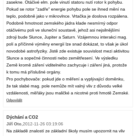
zasekne. Otáčivé elm. pole vinutí statoru nutí rotor k pohybu.
Pokud se rotor "zadře" energie pohybu pole se ihned mění na
teplo, podobně jako v mikrovlnce. Vrtačka je doslova rozpálena.
Podobně hmotnost zemského jádra klade nesmírný odpor
otáčivému poli ve sluneční soustavě, jehož asi nejsilnějšími
zdroji bude Slunce, Jupiter a Saturn. Vzájemnou interakci mag.
polí a příčinné výměny energií lze snad dokázat, to však je úkol
novodobé astrofyziky. Jistě zde existuje souvislost mezi aktivitou
Slunce a sopečné činnosti nebo zemětřesení. Ve výsledku
Země kromě záření viditelného zachycuje i záření jiná, protože
k tomu má příslušné orgány.
Pro pochybovače: pokud jde o měření a vyplývající doměnku,
že tak slabé mag. pole nemůže mít valný vliv z důvodu velké
vzdálenosti, měřáky jsou maličké a nicotné proti hmotě Zemské.
Odpovědět
Dýchání a CO2
Jiří Oto
,
2012-11-26 03:19:06
Na základě znalostí ze základní školy musím upozornit na vliv