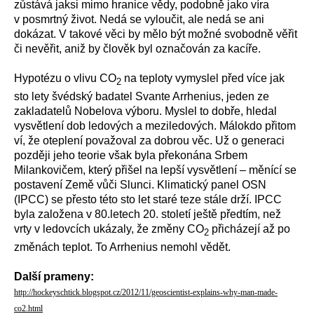
zůstává jaksi mimo hranice vědy, podobně jako víra
v posmrtný život. Nedá se vyloučit, ale nedá se ani
dokázat. V takové věci by mělo být možné svobodně věřit
či nevěřit, aniž by člověk byl označován za kacíře.
Hypotézu o vlivu CO
na teploty vymyslel před více jak
2
sto lety švédský badatel Svante Arrhenius, jeden ze
zakladatelů Nobelova výboru. Myslel to dobře, hledal
vysvětlení dob ledových a meziledových. Málokdo přitom
ví, že oteplení považoval za dobrou věc. Už o generaci
později jeho teorie však byla překonána Srbem
Milankovičem, který přišel na lepší vysvětlení – měnící se
postavení Země vůči Slunci. Klimatický panel OSN
(IPCC) se přesto této sto let staré teze stále drží. IPCC
byla založena v 80.letech 20. století ještě předtím, než
vrty v ledovcích ukázaly, že změny CO
přicházejí až po
2
změnách teplot. To Arrhenius nemohl vědět.
Další prameny:
http://hockeyschtick.blogspot.cz/2012/11/geoscientist-explains-why-man-made-
co2.html