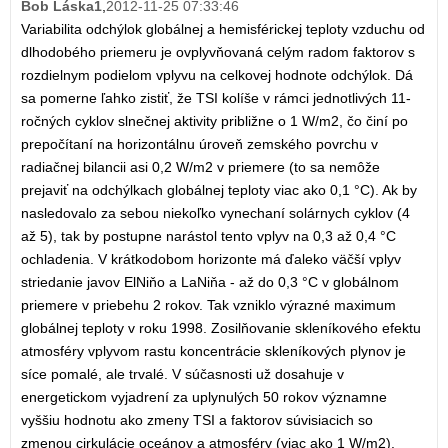
Bob Láska1
,
2012-11-25 07:33:46
Variabilita odchýlok globálnej a hemisférickej teploty vzduchu od
dlhodobého priemeru je ovplyvňovaná celým radom faktorov s
rozdielnym podielom vplyvu na celkovej hodnote odchýlok. Dá
sa pomerne ľahko zistiť, že TSI kolíše v rámci jednotlivých 11-
ročných cyklov slnečnej aktivity približne o 1 W/m2, čo činí po
prepočítaní na horizontálnu úroveň zemského povrchu v
radiačnej bilancii asi 0,2 W/m2 v priemere (to sa nemôže
prejaviť na odchýlkach globálnej teploty viac ako 0,1 °C). Ak by
nasledovalo za sebou niekoľko vynechaní solárnych cyklov (4
až 5), tak by postupne narástol tento vplyv na 0,3 až 0,4 °C
ochladenia. V krátkodobom horizonte má ďaleko väčší vplyv
striedanie javov ElNiňo a LaNiňa - až do 0,3 °C v globálnom
priemere v priebehu 2 rokov. Tak vzniklo výrazné maximum
globálnej teploty v roku 1998. Zosilňovanie skleníkového efektu
atmosféry vplyvom rastu koncentrácie skleníkových plynov je
síce pomalé, ale trvalé. V súčasnosti už dosahuje v
energetickom vyjadrení za uplynulých 50 rokov významne
vyššiu hodnotu ako zmeny TSI a faktorov súvisiacich so
zmenou cirkulácie oceánov a atmosféry (viac ako 1 W/m2).