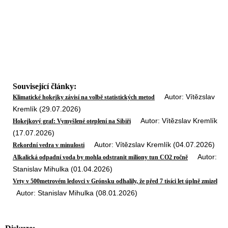
Související články:
Autor: Vítězslav
Klimatické hokejky závisí na volbě statistických metod
Kremlík (29.07.2026)
Autor: Vítězslav Kremlík
Hokejkový graf: Vymyšlené oteplení na Sibiři
(17.07.2026)
Autor: Vítězslav Kremlík (04.07.2026)
Rekordní vedra v minulosti
Autor:
Alkalická odpadní voda by mohla odstranit miliony tun CO2 ročně
Stanislav Mihulka (01.04.2026)
Vrty v 500metrovém ledovci v Grónsku odhalily, že před 7 tisíci let úplně zmizel
Autor: Stanislav Mihulka (08.01.2026)