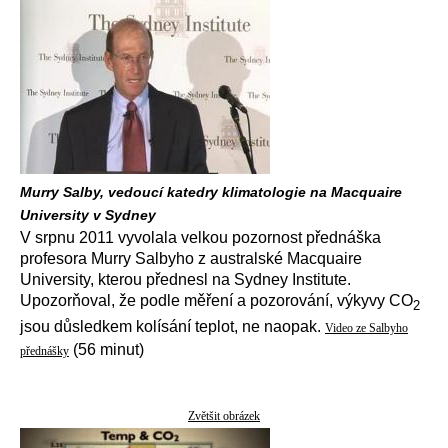
Murry Salby, vedoucí katedry klimatologie na Macquaire
University v Sydney
V srpnu 2011 vyvolala velkou pozornost přednáška
profesora Murry Salbyho z australské Macquaire
University, kterou přednesl na Sydney Institute.
Upozorňoval, že podle měření a pozorování, výkyvy CO
2
jsou důsledkem kolísání teplot, ne naopak.
Video ze Salbyho
(56 minut)
přednášky
Zvětšit obrázek