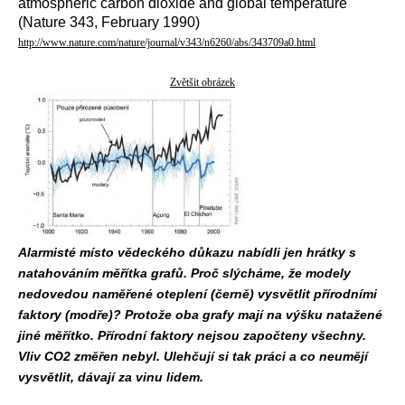
atmospheric carbon dioxide and global temperature
(Nature 343, February 1990)
http://www.nature.com/nature/journal/v343/n6260/abs/343709a0.html
Zvětšit obrázek
Alarmisté místo vědeckého důkazu nabídli jen hrátky s
natahováním měřítka grafů. Proč slýcháme, že modely
nedovedou naměřené oteplení (černě) vysvětlit přírodními
faktory (modře)? Protože oba grafy mají na výšku natažené
jiné měřítko. Přírodní faktory nejsou započteny všechny.
Vliv CO2 změřen nebyl. Ulehčují si tak práci a co neumějí
vysvětlit, dávají za vinu lidem.