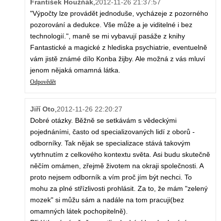
František Houžňák
,
2012-11-26 21:37:57
"Výpočty lze provádět jednoduše, vycházeje z pozorného
pozorování a dedukce. Vše může a je viditelné i bez
technologií.", maně se mi vybavují pasáže z knihy
Fantastické a magické z hlediska psychiatrie, eventuelně
vám jistě známé dílo Konba žijby. Ale možná z vás mluví
jenom nějaká omamná látka.
Odpovědět
Jiří Oto
,
2012-11-26 22:20:27
Dobré otázky. Běžně se setkávám s vědeckými
pojednáními, často od specializovaných lidí z oborů -
odborníky. Tak nějak se specializace stává takovým
vytrhnutím z celkového kontextu světa. Asi budu skutečně
něčím omámen, zřejmě životem na okraji společnosti. A
proto nejsem odborník a vím proč jím být nechci. To
mohu za plné střízlivosti prohlásit. Za to, že mám "zelený
mozek" si můžu sám a nadále na tom pracuji(bez
omamných látek pochopitelně).