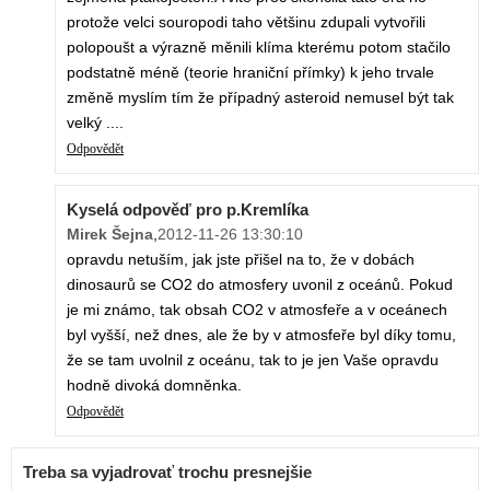
protože velci souropodi taho většinu zdupali vytvořili
polopoušt a výrazně měnili klíma kterému potom stačilo
podstatně méně (teorie hraniční přímky) k jeho trvale
změně myslím tím že případný asteroid nemusel být tak
velký ....
Odpovědět
Kyselá odpověď pro p.Kremlíka
Mirek Šejna
,
2012-11-26 13:30:10
opravdu netuším, jak jste přišel na to, že v dobách
dinosaurů se CO2 do atmosfery uvonil z oceánů. Pokud
je mi známo, tak obsah CO2 v atmosfeře a v oceánech
byl vyšší, než dnes, ale že by v atmosfeře byl díky tomu,
že se tam uvolnil z oceánu, tak to je jen Vaše opravdu
hodně divoká domněnka.
Odpovědět
Treba sa vyjadrovať trochu presnejšie