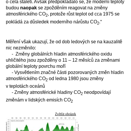
o celá staletí. Avšak předpokládalo se, že moderní teploty
budou
naopak
se zpožděním reagovat na změny
atmosférického CO
, protože růst teplot od cca 1975 se
2
pokládá za důsledek moderního nárůstu CO
.“
2
Měření však ukazují, že od dob ledových se na kauzalitě
nic nezměnilo:
- Změny globálních hladin atmosférického oxidu
uhličitého jsou zpožděny o 11 – 12 měsíců za změnami
globální teploty povrchu moří
- Vysvětlením značné části pozorovaných změn hladin
atmosférického CO
od ledna 1980 jsou změny
2
v teplotách oceánů
- Změny atmosférické hladiny CO
neodpovídají
2
změnám v lidských emisích CO
2
Zvětšit obrázek