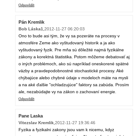
Odpovědět
Pán Kremlik
Bob Láska1
,
2012-11-27 06:20:03
Ono to bude asi tým, že vy sa pozeráte na procesy v
atmosfére Zeme ako vyštudovaný historik a ja ako
vyštudovaný fyzik. Pre mňa sú dôležité najmä fyzikálne
zákony a korektná štatistika. Potom môžeme debatovať aj
o iných problémoch, ako sú napríklad oneskorené spätné
väzby a pravdepodobnostné stochastické procesy. Aké
chýbajúce alebo chybné údaje v modeloch máte na mysli
a na aké ďalšie "ochladzujúce" faktory sa zabúda. Prosím
ale, nezabúdajte vy na zákon o zachovaní energie.
Odpovědět
Pane Laska
Vitezslav Kremlik
,
2012-11-27 19:36:46
Fyzika a fyzikalni zakony jsou vam k nicemu, kdyz