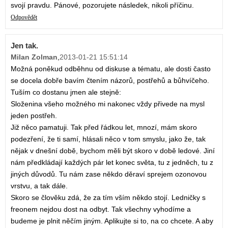
svojí pravdu. Pánové, pozorujete následek, nikoli příčinu.
Odpovědět
Jen tak.
Milan Zolman
,
2013-01-21 15:51:14
Možná poněkud odběhnu od diskuse a tématu, ale dosti často
se docela dobře bavím čtením názorů, postřehů a bůhvíčeho.
Tuším co dostanu jmen ale stejně:
Složenina všeho možného mi nakonec vždy přivede na mysl
jeden postřeh.
Již něco pamatuji. Tak před řádkou let, mnozí, mám skoro
podezření, že ti samí, hlásali něco v tom smyslu, jako že, tak
nějak v dnešní době, bychom měli být skoro v době ledové. Jiní
nám předkládají každých pár let konec světa, tu z jedněch, tu z
jiných důvodů. Tu nám zase někdo děraví sprejem ozonovou
vrstvu, a tak dále.
Skoro se člověku zdá, že za tím vším někdo stojí. Ledničky s
freonem nejdou dost na odbyt. Tak všechny vyhodíme a
budeme je plnit něčím jiným. Aplikujte si to, na co chcete. A aby