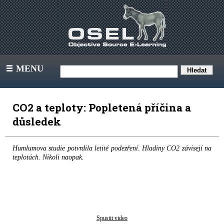
MENU
III
CO2 a teploty: Popletená příčina a
důsledek
Humlumova studie potvrdila letité podezření. Hladiny CO2 závisejí na
teplotách. Nikoli naopak.
Spustit video