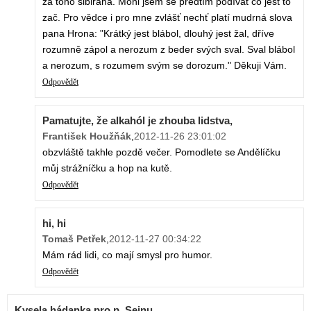
za toho sibiřana. Mohl jsem se předtím podívat co jest to
zač. Pro vědce i pro mne zvlášť nechť platí mudrná slova
pana Hrona: "Krátký jest blábol, dlouhý jest žal, dříve
rozumně zápol a nerozum z beder svých sval. Sval blábol
a nerozum, s rozumem svým se dorozum." Děkuji Vám.
Odpovědět
Pamatujte, že alkahól je zhouba lidstva,
František Houžňák
,
2012-11-26 23:01:02
obzvláště takhle pozdě večer. Pomodlete se Andělíčku
můj strážníčku a hop na kutě.
Odpovědět
hi, hi
Tomaš Petřek
,
2012-11-27 00:34:22
Mám rád lidi, co mají smysl pro humor.
Odpovědět
Kysela hádanka pro p. Sejnu