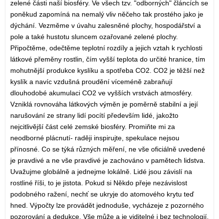
zelené části naší biosféry. Ve všech tzv. "odborných" článcích se
poněkud zapomíná na nemalý vliv něčeho tak prostého jako je
dýchání. Vezměme v úvahu zalesněné plochy, hospodářství a
pole a také hustotu sluncem ozařované zelené plochy.
Připočtěme, odečtěme teplotní rozdíly a jejich vztah k rychlosti
látkové přeměny rostlin, čím vyšší teplota do určité hranice, tím
mohutnější produkce kyslíku a spotřeba CO2. CO2 je těžší než
kyslík a navíc vzdušná proudění víceméně zabraňují
dlouhodobé akumulaci CO2 ve vyšších vrstvách atmosféry.
Vzniklá rovnováha látkových výměn je poměrně stabilní a její
narušování ze strany lidí pocítí především lidé, jakožto
nejcitlivější část celé zemské biosféry. Promiňte mi za
neodborné plácnutí- raději inspirujte, spekulace nejsou
přínosné. Co se týká různých měření, ne vše oficiálně uvedené
je pravdivé a ne vše pravdivé je zachováno v pamětech lidstva.
Uvažujme globálně a jednejme lokálně. Lidé jsou závislí na
rostliné říši, to je jistota. Pokud si Někdo přeje nezávislost
podobného ražení, nechť se ukryje do atomového krytu teď
hned. Výpočty lze provádět jednoduše, vycházeje z pozorného
pozorování a dedukce. Vše může a je viditelné i bez technologií.