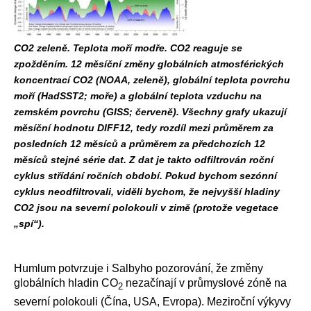
CO2 zeleně. Teplota moří modře. CO2 reaguje se
zpožděním. 12 měsíční změny globálních atmosférických
koncentrací CO2 (NOAA, zeleně), globální teplota povrchu
moří (HadSST2; moře) a globální teplota vzduchu na
zemském povrchu (GISS; červeně). Všechny grafy ukazují
měsíční hodnotu DIFF12, tedy rozdíl mezi průměrem za
posledních 12 měsíců a průměrem za předchozích 12
měsíců stejné série dat. Z dat je takto odfiltrován roční
cyklus střídání ročních období. Pokud bychom sezónní
cyklus neodfiltrovali, viděli bychom, že nejvyšší hladiny
CO2 jsou na severní polokouli v zimě (protože vegetace
„spí“).
Humlum potvrzuje i Salbyho pozorování, že změny
globálních hladin CO
nezačínají v průmyslové zóně na
2
severní polokouli (Čína, USA, Evropa). Meziroční výkyvy