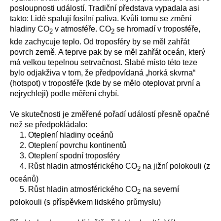
posloupnosti událostí. Tradiční představa vypadala asi
takto: Lidé spalují fosilní paliva. Kvůli tomu se změní
hladiny CO
v atmosféře. CO
se hromadí v troposféře,
2
2
kde zachycuje teplo. Od troposféry by se měl zahřát
povrch země. A teprve pak by se měl zahřát oceán, který
má velkou tepelnou setrvačnost. Slabé místo této teze
bylo odjakživa v tom, že předpovídaná „horká skvrna“
(hotspot) v troposféře (kde by se mělo oteplovat první a
nejrychleji) podle měření chybí.
Ve skutečnosti je změřené pořadí událostí přesně opačné
než se předpokládalo:
1. Oteplení hladiny oceánů
2. Oteplení povrchu kontinentů
3. Oteplení spodní troposféry
4. Růst hladin atmosférického CO
na jižní polokouli (z
2
oceánů)
5. Růst hladin atmosférického CO
na severní
2
polokouli (s příspěvkem lidského průmyslu)