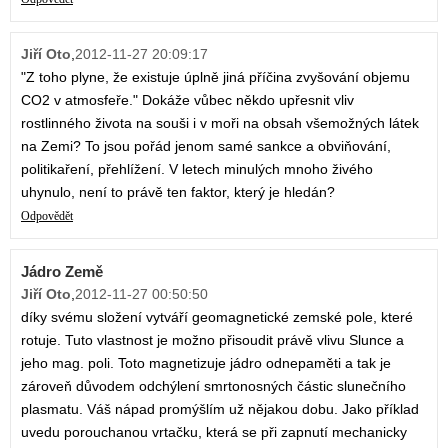
Jiří Oto
,
2012-11-27 20:09:17
"Z toho plyne, že existuje úplně jiná příčina zvyšování objemu
CO2 v atmosfeře." Dokáže vůbec někdo upřesnit vliv
rostlinného života na souši i v moři na obsah všemožných látek
na Zemi? To jsou pořád jenom samé sankce a obviňování,
politikaření, přehlížení. V letech minulých mnoho živého
uhynulo, není to právě ten faktor, který je hledán?
Odpovědět
Jádro Země
Jiří Oto
,
2012-11-27 00:50:50
díky svému složení vytváří geomagnetické zemské pole, které
rotuje. Tuto vlastnost je možno přisoudit právě vlivu Slunce a
jeho mag. poli. Toto magnetizuje jádro odnepaměti a tak je
zároveň důvodem odchýlení smrtonosných částic slunečního
plasmatu. Váš nápad promýšlím už nějakou dobu. Jako příklad
uvedu porouchanou vrtačku, která se při zapnutí mechanicky