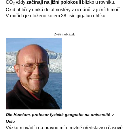
CO
vždy
začínají na jižní polokouli
blízko u rovníku.
2
Oxid uhličitý uniká do atmosféry z oceánů, z jižních moří.
V mořích je uloženo kolem 38 tisíc gigatun uhlíku.
Zvětšit obrázek
Ole Humlum, profesor fyzické geografie na universitě v
Oslu
Výzkum uvádí i na pravou míru mylné představy o časové