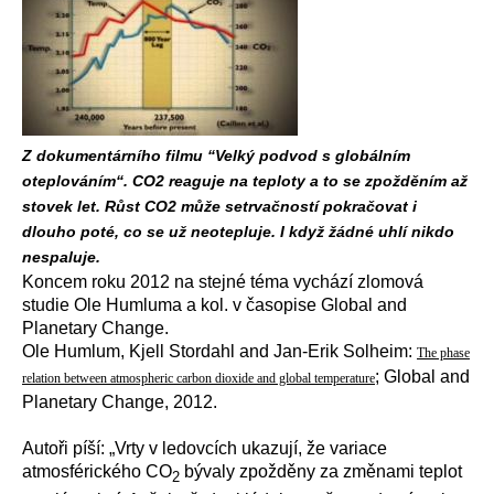
Z dokumentárního filmu “Velký podvod s globálním
oteplováním“. CO2 reaguje na teploty a to se zpožděním až
stovek let. Růst CO2 může setrvačností pokračovat i
dlouho poté, co se už neotepluje. I když žádné uhlí nikdo
nespaluje.
Koncem roku 2012 na stejné téma vychází zlomová
studie Ole Humluma a kol. v časopise Global and
Planetary Change.
Ole Humlum, Kjell Stordahl and Jan-Erik Solheim:
The phase
; Global and
relation between atmospheric carbon dioxide and global temperature
Planetary Change, 2012.
Autoři píší: „Vrty v ledovcích ukazují, že variace
atmosférického CO
bývaly zpožděny za změnami teplot
2