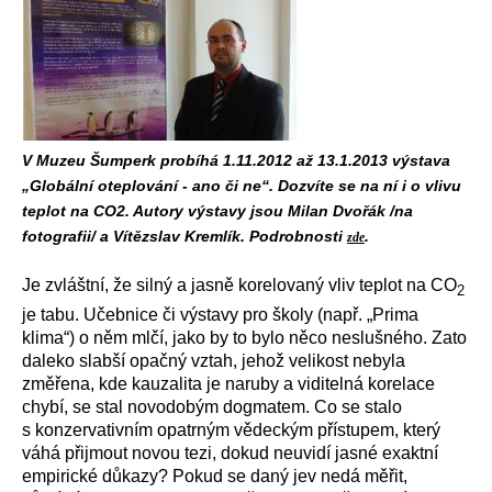
V Muzeu Šumperk probíhá 1.11.2012 až 13.1.2013 výstava
„Globální oteplování - ano či ne“. Dozvíte se na ní i o vlivu
teplot na CO2. Autory výstavy jsou Milan Dvořák /na
fotografii/ a Vítězslav Kremlík. Podrobnosti
.
zde
Je zvláštní, že silný a jasně korelovaný vliv teplot na CO
2
je tabu. Učebnice či výstavy pro školy (např. „Prima
klima“) o něm mlčí, jako by to bylo něco neslušného. Zato
daleko slabší opačný vztah, jehož velikost nebyla
změřena, kde kauzalita je naruby a viditelná korelace
chybí, se stal novodobým dogmatem. Co se stalo
s konzervativním opatrným vědeckým přístupem, který
váhá přijmout novou tezi, dokud neuvidí jasné exaktní
empirické důkazy? Pokud se daný jev nedá měřit,