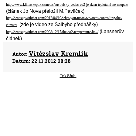
http://www.klimaskeptik.cz/news/australsky-vedec-co2-je-rizen-teplotami-ne-naopak/
(článek Jo Nova přeložil M.Pavlíček)
http://wattsupwiththat.com/2012/04/19/what-you-mean-we-arent-controlling-the-
(zde je video ze Salbyho přednášky)
climate/
(Lansnerův
http://wattsupwiththat.com/2008/12/17/the-co2-temperature-link/
článek)
Vítězslav Kremlík
Autor:
Datum:
22.11.2012 08:28
Tisk článku