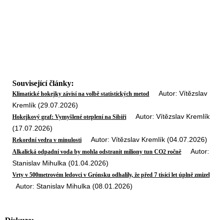
Související články:
Autor: Vítězslav
Klimatické hokejky závisí na volbě statistických metod
Kremlík (29.07.2026)
Autor: Vítězslav Kremlík
Hokejkový graf: Vymyšlené oteplení na Sibiři
(17.07.2026)
Autor: Vítězslav Kremlík (04.07.2026)
Rekordní vedra v minulosti
Autor:
Alkalická odpadní voda by mohla odstranit miliony tun CO2 ročně
Stanislav Mihulka (01.04.2026)
Vrty v 500metrovém ledovci v Grónsku odhalily, že před 7 tisíci let úplně zmizel
Autor: Stanislav Mihulka (08.01.2026)