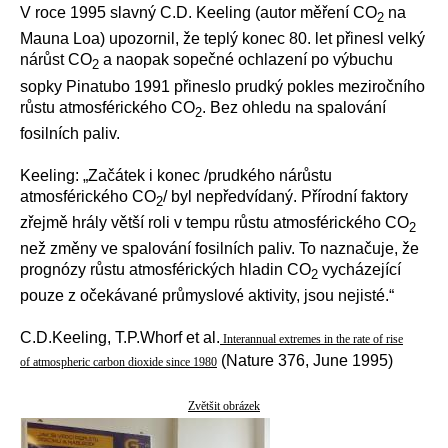
V roce 1995 slavný C.D. Keeling (autor měření CO
na
2
Mauna Loa) upozornil, že teplý konec 80. let přinesl velký
nárůst CO
a naopak sopečné ochlazení po výbuchu
2
sopky Pinatubo 1991 přineslo prudký pokles meziročního
růstu atmosférického CO
. Bez ohledu na spalování
2
fosilních paliv.
Keeling: „Začátek i konec /prudkého nárůstu
atmosférického CO
/ byl nepředvídaný. Přírodní faktory
2
zřejmě hrály větší roli v tempu růstu atmosférického CO
2
než změny ve spalování fosilních paliv. To naznačuje, že
prognózy růstu atmosférických hladin CO
vycházející
2
pouze z očekávané průmyslové aktivity, jsou nejisté.“
C.D.Keeling, T.P.Whorf et al.
Interannual extremes in the rate of rise
(Nature 376, June 1995)
of atmospheric carbon dioxide since 1980
Zvětšit obrázek