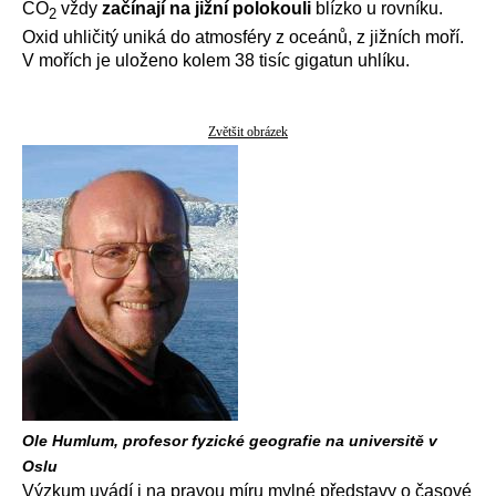
CO
vždy
začínají na jižní polokouli
blízko u rovníku.
2
Oxid uhličitý uniká do atmosféry z oceánů, z jižních moří.
V mořích je uloženo kolem 38 tisíc gigatun uhlíku.
Zvětšit obrázek
Ole Humlum, profesor fyzické geografie na universitě v
Oslu
Výzkum uvádí i na pravou míru mylné představy o časové