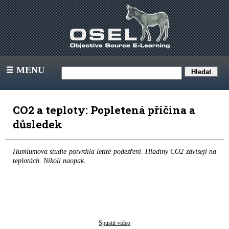
MENU
III
CO2 a teploty: Popletená příčina a
důsledek
Humlumova studie potvrdila letité podezření. Hladiny CO2 závisejí na
teplotách. Nikoli naopak.
Spustit video