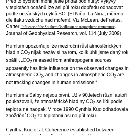
Před to bychom mohli ještě přidat bod nultý: Výkyvy
v teplotách oceánů lze asi půl roku dopředu odhadovat
podle oceánských cyklů SOI (El Niňo, La Niňa, měřeno
dle tlaku vzduchu nad mořem). Viz McLean, deFreitas,
Carter:
.
Influence of the Southern Oscillation on tropospheric temperature
Journal of Geophysical Research, vol. 114 (July 2009)
Humlum upozorňuje, že meziroční růst atmosférických
hladin CO
nijak nezávisí na tom, kolik uhlí jsme daný rok
2
spálili. „CO
released from anthropogene sources
2
apparently has little influence on the observed changes in
atmospheric CO
, and changes in atmospheric CO
are
2
2
not tracking changes in human emissions.“
Humlum a Salby nejsou první. Už v 90.letech různí autoři
poukazovali, že atmosférické hladiny CO
se řídí podle
2
teplot a ne naopak. V roce 1990 Cynthia Kuo odhadovala
zpoždění CO
za teplotami asi na půl roku.
2
Cynthia Kuo et al. Coherence established between