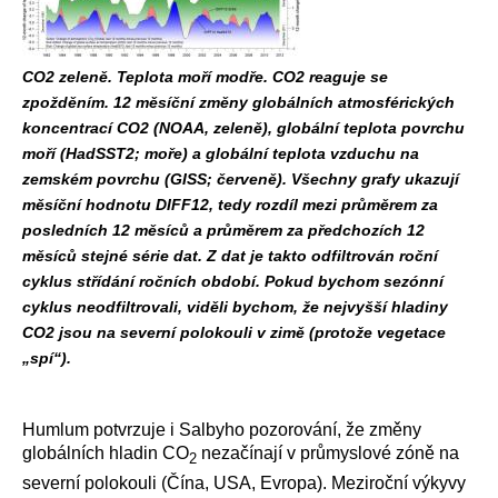
CO2 zeleně. Teplota moří modře. CO2 reaguje se
zpožděním. 12 měsíční změny globálních atmosférických
koncentrací CO2 (NOAA, zeleně), globální teplota povrchu
moří (HadSST2; moře) a globální teplota vzduchu na
zemském povrchu (GISS; červeně). Všechny grafy ukazují
měsíční hodnotu DIFF12, tedy rozdíl mezi průměrem za
posledních 12 měsíců a průměrem za předchozích 12
měsíců stejné série dat. Z dat je takto odfiltrován roční
cyklus střídání ročních období. Pokud bychom sezónní
cyklus neodfiltrovali, viděli bychom, že nejvyšší hladiny
CO2 jsou na severní polokouli v zimě (protože vegetace
„spí“).
Humlum potvrzuje i Salbyho pozorování, že změny
globálních hladin CO
nezačínají v průmyslové zóně na
2
severní polokouli (Čína, USA, Evropa). Meziroční výkyvy