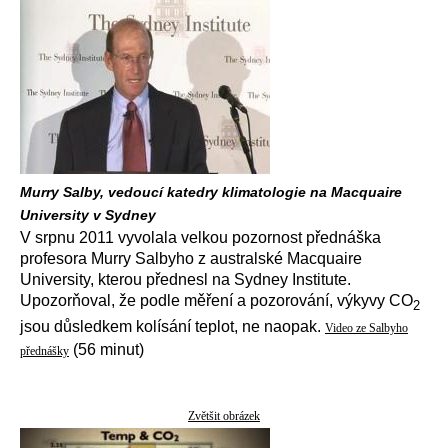
Murry Salby, vedoucí katedry klimatologie na Macquaire
University v Sydney
V srpnu 2011 vyvolala velkou pozornost přednáška
profesora Murry Salbyho z australské Macquaire
University, kterou přednesl na Sydney Institute.
Upozorňoval, že podle měření a pozorování, výkyvy CO
2
jsou důsledkem kolísání teplot, ne naopak.
Video ze Salbyho
(56 minut)
přednášky
Zvětšit obrázek