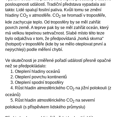
posloupnosti událostí. Tradiční představa vypadala asi
takto: Lidé spalují fosilní paliva. Kvůli tomu se změní
hladiny CO
v atmosféře. CO
se hromadí v troposféře,
2
2
kde zachycuje teplo. Od troposféry by se měl zahřát
povrch země. A teprve pak by se měl zahřát oceán, který
má velkou tepelnou setrvačnost. Slabé místo této teze
bylo odjakživa v tom, že předpovídaná „horká skvrna“
(hotspot) v troposféře (kde by se mělo oteplovat první a
nejrychleji) podle měření chybí.
Ve skutečnosti je změřené pořadí událostí přesně opačné
než se předpokládalo:
1. Oteplení hladiny oceánů
2. Oteplení povrchu kontinentů
3. Oteplení spodní troposféry
4. Růst hladin atmosférického CO
na jižní polokouli (z
2
oceánů)
5. Růst hladin atmosférického CO
na severní
2
polokouli (s příspěvkem lidského průmyslu)