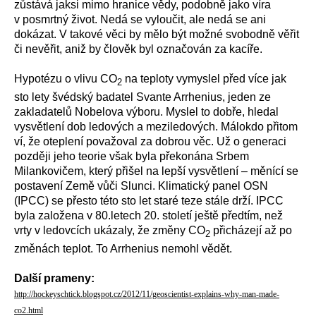
zůstává jaksi mimo hranice vědy, podobně jako víra
v posmrtný život. Nedá se vyloučit, ale nedá se ani
dokázat. V takové věci by mělo být možné svobodně věřit
či nevěřit, aniž by člověk byl označován za kacíře.
Hypotézu o vlivu CO
na teploty vymyslel před více jak
2
sto lety švédský badatel Svante Arrhenius, jeden ze
zakladatelů Nobelova výboru. Myslel to dobře, hledal
vysvětlení dob ledových a meziledových. Málokdo přitom
ví, že oteplení považoval za dobrou věc. Už o generaci
později jeho teorie však byla překonána Srbem
Milankovičem, který přišel na lepší vysvětlení – měnící se
postavení Země vůči Slunci. Klimatický panel OSN
(IPCC) se přesto této sto let staré teze stále drží. IPCC
byla založena v 80.letech 20. století ještě předtím, než
vrty v ledovcích ukázaly, že změny CO
přicházejí až po
2
změnách teplot. To Arrhenius nemohl vědět.
Další prameny:
http://hockeyschtick.blogspot.cz/2012/11/geoscientist-explains-why-man-made-
co2.html