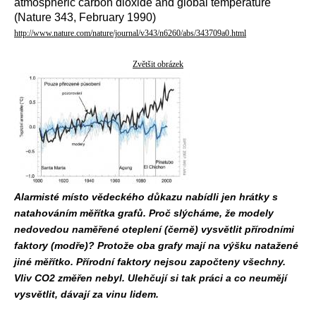
atmospheric carbon dioxide and global temperature
(Nature 343, February 1990)
http://www.nature.com/nature/journal/v343/n6260/abs/343709a0.html
Zvětšit obrázek
Alarmisté místo vědeckého důkazu nabídli jen hrátky s
natahováním měřítka grafů. Proč slýcháme, že modely
nedovedou naměřené oteplení (černě) vysvětlit přírodními
faktory (modře)? Protože oba grafy mají na výšku natažené
jiné měřítko. Přírodní faktory nejsou započteny všechny.
Vliv CO2 změřen nebyl. Ulehčují si tak práci a co neumějí
vysvětlit, dávají za vinu lidem.