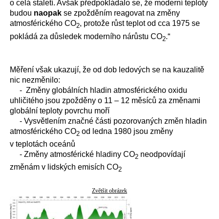
o celá staletí. Avšak předpokládalo se, že moderní teploty
budou
naopak
se zpožděním reagovat na změny
atmosférického CO
, protože růst teplot od cca 1975 se
2
pokládá za důsledek moderního nárůstu CO
.“
2
Měření však ukazují, že od dob ledových se na kauzalitě
nic nezměnilo:
- Změny globálních hladin atmosférického oxidu
uhličitého jsou zpožděny o 11 – 12 měsíců za změnami
globální teploty povrchu moří
- Vysvětlením značné části pozorovaných změn hladin
atmosférického CO
od ledna 1980 jsou změny
2
v teplotách oceánů
- Změny atmosférické hladiny CO
neodpovídají
2
změnám v lidských emisích CO
2
Zvětšit obrázek