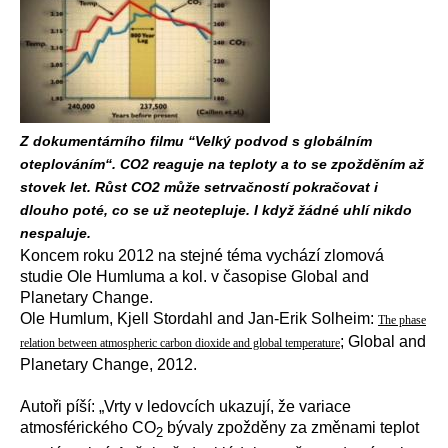
Z dokumentárního filmu “Velký podvod s globálním
oteplováním“. CO2 reaguje na teploty a to se zpožděním až
stovek let. Růst CO2 může setrvačností pokračovat i
dlouho poté, co se už neotepluje. I když žádné uhlí nikdo
nespaluje.
Koncem roku 2012 na stejné téma vychází zlomová
studie Ole Humluma a kol. v časopise Global and
Planetary Change.
Ole Humlum, Kjell Stordahl and Jan-Erik Solheim:
The phase
; Global and
relation between atmospheric carbon dioxide and global temperature
Planetary Change, 2012.
Autoři píší: „Vrty v ledovcích ukazují, že variace
atmosférického CO
bývaly zpožděny za změnami teplot
2