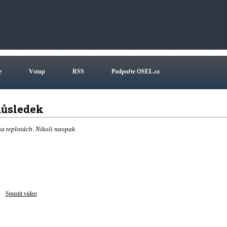
e
Vstup
RSS
Podpořte OSEL.cz
 důsledek
a teplotách. Nikoli naopak.
Spustit video