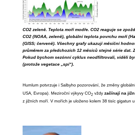
CO2 zeleně. Teplota moří modře. CO2 reaguje se zpož
CO2 (NOAA, zeleně), globální teplota povrchu moří (
(GISS; červeně). Všechny grafy ukazují měsíční hodno
průměrem za předchozích 12 měsíců stejné série dat. Z 
Pokud bychom sezónní cyklus neodfiltrovali, viděli by
(protože vegetace „spí“).
Humlum potvrzuje i Salbyho pozorování, že změny globáln
USA, Evropa). Meziroční výkyvy CO
vždy
začínají na již
2
z jižních moří. V mořích je uloženo kolem 38 tisíc gigatun u