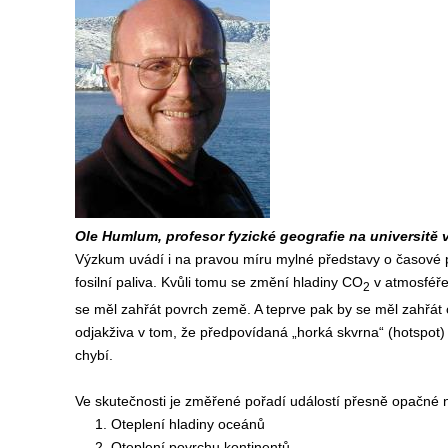
Ole Humlum, profesor fyzické geografie na universitě 
Výzkum uvádí i na pravou míru mylné představy o časové pos
fosilní paliva. Kvůli tomu se změní hladiny CO
v atmosféř
2
se měl zahřát povrch země. A teprve pak by se měl zahřát 
odjakživa v tom, že předpovídaná „horká skvrna“ (hotspot) 
chybí.
Ve skutečnosti je změřené pořadí událostí přesně opačné 
1. Oteplení hladiny oceánů
2. Oteplení povrchu kontinentů