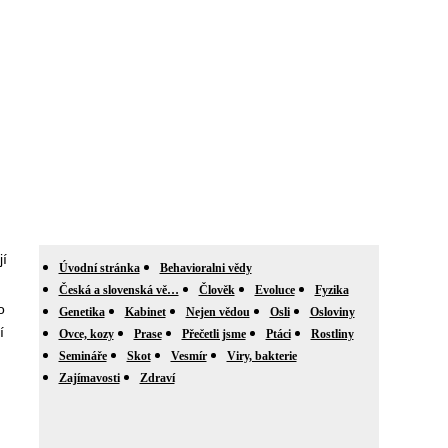
jí
Úvodní stránka
Behavioralni vědy
Česká a slovenská vě…
Člověk
Evoluce
Fyzika
o
Genetika
Kabinet
Nejen vědou
Osli
Osloviny
í
Ovce, kozy
Prase
Přečetli jsme
Ptáci
Rostliny
Semináře
Skot
Vesmír
Viry, bakterie
Zajímavosti
Zdraví