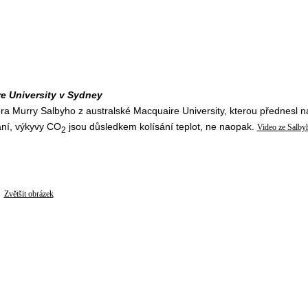
re University v Sydney
ra Murry Salbyho z australské Macquaire University, kterou přednesl n
ání, výkyvy CO
jsou důsledkem kolísání teplot, ne naopak.
Video ze Salby
2
Zvětšit obrázek