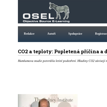
Redakce
Autoři
Spolupráce
Registrac
CO2 a teploty: Popletená příčina a
Humlumova studie potvrdila letité podezření. Hladiny CO2 závisejí n