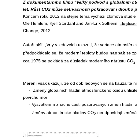
Z dokumentárního filmu “Velký podvod s globálním ote
let. Růst CO2 může setrvačností pokračovat i dlouho po
Koncem roku 2012 na stejné téma vychází zlomová studie 
Ole Humlum, Kjell Stordahl and Jan-Erik Solheim:
The phase r
Change, 2012.
Autoři píší: „Vrty v ledovcích ukazují, že variace atmosfér
předpokládalo se, že moderní teploty budou
naopak
se z
cca 1975 se pokládá za důsledek moderního nárůstu CO
.
2
Měření však ukazují, že od dob ledových se na kauzalitě n
- Změny globálních hladin atmosférického oxidu uhličité
povrchu moří
- Vysvětlením značné části pozorovaných změn hladin 
- Změny atmosférické hladiny CO
neodpovídají změnám
2