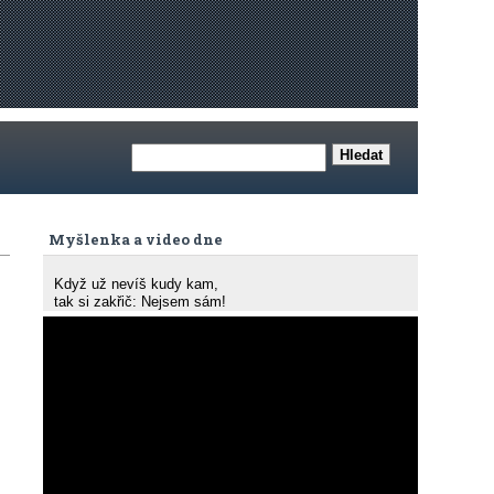
Myšlenka a video dne
Když už nevíš kudy kam,
tak si zakřič: Nejsem sám!