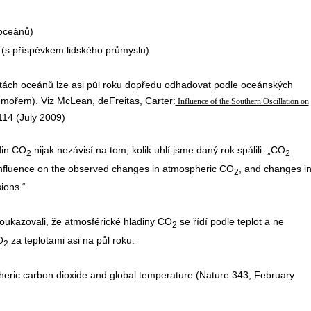
 oceánů)
 (s příspěvkem lidského průmyslu)
lotách oceánů lze asi půl roku dopředu odhadovat podle oceánských
 mořem). Viz McLean, deFreitas, Carter:
Influence of the Southern Oscillation on
 114 (July 2009)
din CO
nijak nezávisí na tom, kolik uhlí jsme daný rok spálili. „CO
2
2
 influence on the observed changes in atmospheric CO
, and changes i
2
ions.“
poukazovali, že atmosférické hladiny CO
se řídí podle teplot a ne
2
O
za teplotami asi na půl roku.
2
eric carbon dioxide and global temperature (Nature 343, February