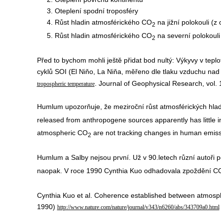
3. Oteplení spodní troposféry
4. Růst hladin atmosférického CO
na jižní polokouli (z
2
5. Růst hladin atmosférického CO
na severní polokouli
2
Před to bychom mohli ještě přidat bod nultý: Výkyvy v tep
cyklů SOI (El Niňo, La Niňa, měřeno dle tlaku vzduchu nad
. Journal of Geophysical Research, vol.
tropospheric temperature
Humlum upozorňuje, že meziroční růst atmosférických hla
released from anthropogene sources apparently has little
atmospheric CO
are not tracking changes in human emiss
2
Humlum a Salby nejsou první. Už v 90.letech různí autoři 
naopak. V roce 1990 Cynthia Kuo odhadovala zpoždění C
Cynthia Kuo et al. Coherence established between atmosph
1990)
http://www.nature.com/nature/journal/v343/n6260/abs/343709a0.html