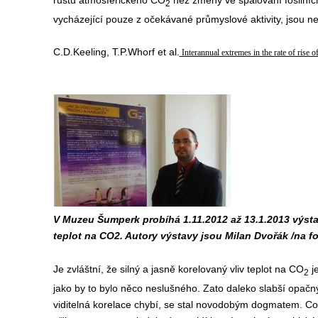
růstu atmosférického CO
než změny ve spalování fosilních
2
vycházející pouze z očekávané průmyslové aktivity, jsou nej
C.D.Keeling, T.P.Whorf et al.
Interannual extremes in the rate of rise 
V Muzeu Šumperk probíhá 1.11.2012 až 13.1.2013 výstava
teplot na CO2. Autory výstavy jsou Milan Dvořák /na fo
Je zvláštní, že silný a jasně korelovaný vliv teplot na CO
je
2
jako by to bylo něco neslušného. Zato daleko slabší opačný
viditelná korelace chybí, se stal novodobým dogmatem. Co