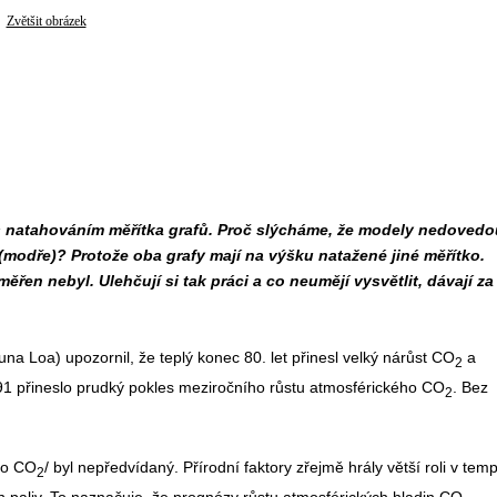
Zvětšit obrázek
 s natahováním měřítka grafů. Proč slýcháme, že modely nedovedo
 (modře)? Protože oba grafy mají na výšku natažené jiné měřítko.
řen nebyl. Ulehčují si tak práci a co neumějí vysvětlit, dávají za
a Loa) upozornil, že teplý konec 80. let přinesl velký nárůst CO
a
2
 přineslo prudký pokles meziročního růstu atmosférického CO
. Bez
2
ho CO
/ byl nepředvídaný. Přírodní faktory zřejmě hrály větší roli v tem
2