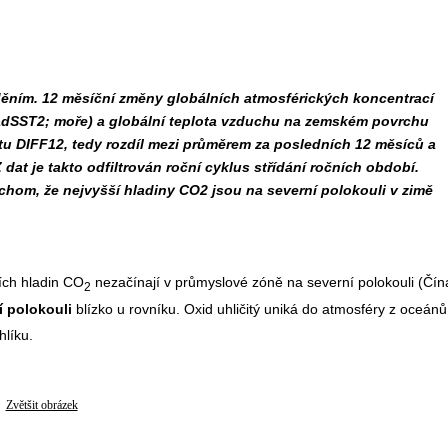
děním. 12 měsíční změny globálních atmosférických koncentrací
HadSST2; moře) a globální teplota vzduchu na zemském povrchu
tu DIFF12, tedy rozdíl mezi průměrem za posledních 12 měsíců a
dat je takto odfiltrován roční cyklus střídání ročních období.
chom, že nejvyšší hladiny CO2 jsou na severní polokouli v zimě
ích hladin CO
nezačínají v průmyslové zóně na severní polokouli (Čín
2
ní polokouli
blízko u rovníku. Oxid uhličitý uniká do atmosféry z oceánů
hlíku.
Zvětšit obrázek