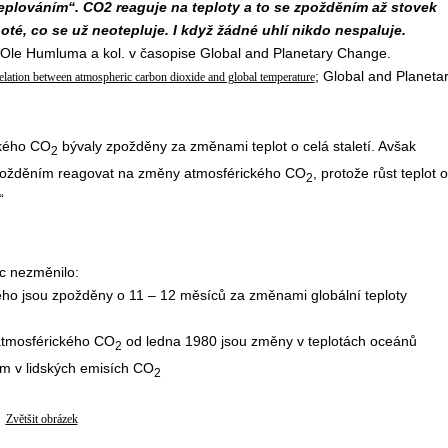
plováním“. CO2 reaguje na teploty a to se zpožděním až stovek
té, co se už neotepluje. I když žádné uhlí nikdo nespaluje.
Ole Humluma a kol. v časopise Global and Planetary Change.
; Global and Planeta
elation between atmospheric carbon dioxide and global temperature
ického CO
bývaly zpožděny za změnami teplot o celá staletí. Avšak
2
požděním reagovat na změny atmosférického CO
, protože růst teplot 
2
“
ic nezměnilo:
ho jsou zpožděny o 11 – 12 měsíců za změnami globální teploty
atmosférického CO
od ledna 1980 jsou změny v teplotách oceánů
2
 v lidských emisích CO
2
Zvětšit obrázek