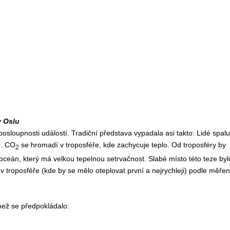
v Oslu
loupnosti událostí. Tradiční představa vypadala asi takto: Lidé spalu
e. CO
se hromadí v troposféře, kde zachycuje teplo. Od troposféry by
2
oceán, který má velkou tepelnou setrvačnost. Slabé místo této teze byl
v troposféře (kde by se mělo oteplovat první a nejrychleji) podle měřen
než se předpokládalo: