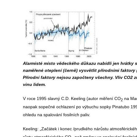
Alarmisté místo vědeckého důkazu nabídli jen hrátky
naměřené oteplení (černě) vysvětlit přírodními faktory
Přírodní faktory nejsou započteny všechny. Vliv CO2 změ
vinu lidem.
V roce 1995 slavný C.D. Keeling (autor měření CO
na Maun
2
naopak sopečné ochlazení po výbuchu sopky Pinatubo 1991
ohledu na spalování fosilních paliv.
Keeling: „Začátek i konec /prudkého nárůstu atmosférické