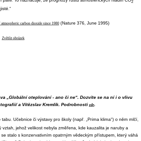
 paliv. To naznačuje, že prognózy růstu atmosférických hladin CO
2
isté.“
(Nature 376, June 1995)
of atmospheric carbon dioxide since 1980
Zvětšit obrázek
 „Globální oteplování - ano či ne“. Dozvíte se na ní i o vlivu
tografii/ a Vítězslav Kremlík. Podrobnosti
.
zde
 tabu. Učebnice či výstavy pro školy (např. „Prima klima“) o něm mlčí,
 vztah, jehož velikost nebyla změřena, kde kauzalita je naruby a
 se stalo s konzervativním opatrným vědeckým přístupem, který váhá