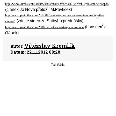
http://www.klimaskeptik.cz/news/australsky-vedec-co2-je-rizen-teplotami-ne-naopak/
(článek Jo Nova přeložil M.Pavlíček)
http://wattsupwiththat.com/2012/04/19/what-you-mean-we-arent-controlling-the-
(zde je video ze Salbyho přednášky)
climate/
(Lansnerův
http://wattsupwiththat.com/2008/12/17/the-co2-temperature-link/
článek)
Vítězslav Kremlík
Autor:
Datum:
22.11.2012 08:28
Tisk článku