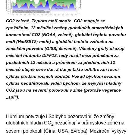
CO2 zeleně. Teplota moří modře. CO2 reaguje se
zpožděním. 12 měsíční změny globálních atmosférických
koncentrací CO2 (NOAA, zeleně), globální teplota povrchu
moří (HadSST2; moře) a globální teplota vzduchu na
zemském povrchu (GISS; červeně). Všechny grafy ukazují
měsíční hodnotu DIFF12, tedy rozdíl mezi průměrem za
posledních 12 měsíců a průměrem za předchozích 12
měsíců stejné série dat. Z dat je takto odfiltrován roční
cyklus střídání ročních období. Pokud bychom sezónní
cyklus neodfiltrovali, viděli bychom, že nejvyšší hladiny
CO2 jsou na severní polokouli v zimě (protože vegetace
„spí“).
Humlum potvrzuje i Salbyho pozorování, že změny
globálních hladin CO
nezačínají v průmyslové zóně na
2
severní polokouli (Čína, USA, Evropa). Meziroční výkyvy