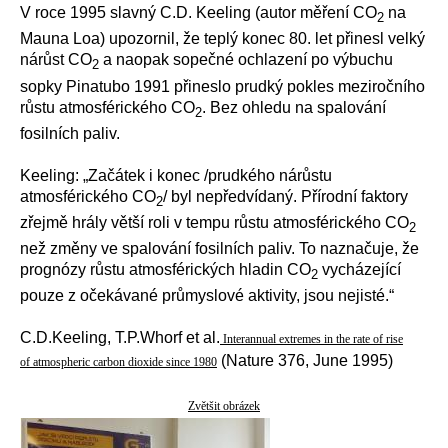
V roce 1995 slavný C.D. Keeling (autor měření CO
na
2
Mauna Loa) upozornil, že teplý konec 80. let přinesl velký
nárůst CO
a naopak sopečné ochlazení po výbuchu
2
sopky Pinatubo 1991 přineslo prudký pokles meziročního
růstu atmosférického CO
. Bez ohledu na spalování
2
fosilních paliv.
Keeling: „Začátek i konec /prudkého nárůstu
atmosférického CO
/ byl nepředvídaný. Přírodní faktory
2
zřejmě hrály větší roli v tempu růstu atmosférického CO
2
než změny ve spalování fosilních paliv. To naznačuje, že
prognózy růstu atmosférických hladin CO
vycházející
2
pouze z očekávané průmyslové aktivity, jsou nejisté.“
C.D.Keeling, T.P.Whorf et al.
Interannual extremes in the rate of rise
(Nature 376, June 1995)
of atmospheric carbon dioxide since 1980
Zvětšit obrázek