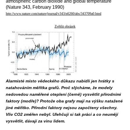
atmospheric carbon dioxide and global temperature
(Nature 343, February 1990)
http://www.nature.com/nature/journal/v343/n6260/abs/343709a0.html
Zvětšit obrázek
Alarmisté místo vědeckého důkazu nabídli jen hrátky s
natahováním měřítka grafů. Proč slýcháme, že modely
nedovedou naměřené oteplení (černě) vysvětlit přírodními
faktory (modře)? Protože oba grafy mají na výšku natažené
jiné měřítko. Přírodní faktory nejsou započteny všechny.
Vliv CO2 změřen nebyl. Ulehčují si tak práci a co neumějí
vysvětlit, dávají za vinu lidem.