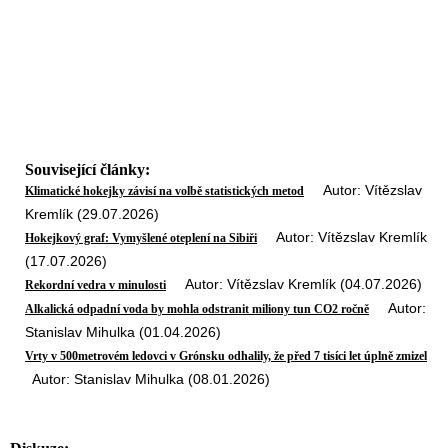
Související články:
Autor: Vítězslav
Klimatické hokejky závisí na volbě statistických metod
Kremlík (29.07.2026)
Autor: Vítězslav Kremlík
Hokejkový graf: Vymyšlené oteplení na Sibiři
(17.07.2026)
Autor: Vítězslav Kremlík (04.07.2026)
Rekordní vedra v minulosti
Autor:
Alkalická odpadní voda by mohla odstranit miliony tun CO2 ročně
Stanislav Mihulka (01.04.2026)
Vrty v 500metrovém ledovci v Grónsku odhalily, že před 7 tisíci let úplně zmizel
Autor: Stanislav Mihulka (08.01.2026)