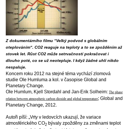
Z dokumentárního filmu “Velký podvod s globálním
oteplováním“. CO2 reaguje na teploty a to se zpožděním až
stovek let. Růst CO2 může setrvačností pokračovat i
dlouho poté, co se už neotepluje. I když žádné uhlí nikdo
nespaluje.
Koncem roku 2012 na stejné téma vychází zlomová
studie Ole Humluma a kol. v časopise Global and
Planetary Change.
Ole Humlum, Kjell Stordahl and Jan-Erik Solheim:
The phase
; Global and
relation between atmospheric carbon dioxide and global temperature
Planetary Change, 2012.
Autoři píší: „Vrty v ledovcích ukazují, že variace
atmosférického CO
bývaly zpožděny za změnami teplot
2