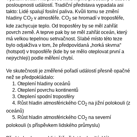
posloupnosti událostí. Tradiční představa vypadala asi
takto: Lidé spalují fosilní paliva. Kvůli tomu se změní
hladiny CO
v atmosféře. CO
se hromadí v troposféře,
2
2
kde zachycuje teplo. Od troposféry by se měl zahřát
povrch země. A teprve pak by se měl zahřát oceán, který
má velkou tepelnou setrvačnost. Slabé místo této teze
bylo odjakživa v tom, že předpovídaná „horká skvrna“
(hotspot) v troposféře (kde by se mělo oteplovat první a
nejrychleji) podle měření chybí.
Ve skutečnosti je změřené pořadí událostí přesně opačné
než se předpokládalo:
1. Oteplení hladiny oceánů
2. Oteplení povrchu kontinentů
3. Oteplení spodní troposféry
4. Růst hladin atmosférického CO
na jižní polokouli (z
2
oceánů)
5. Růst hladin atmosférického CO
na severní
2
polokouli (s příspěvkem lidského průmyslu)