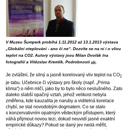
V Muzeu Šumperk probíhá 1.11.2012 až 13.1.2013 výstava
„Globální oteplování - ano či ne“. Dozvíte se na ní i o vlivu
teplot na CO2. Autory výstavy jsou Milan Dvořák /na
fotografii/ a Vítězslav Kremlík. Podrobnosti
.
zde
Je zvláštní, že silný a jasně korelovaný vliv teplot na CO
2
je tabu. Učebnice či výstavy pro školy (např. „Prima
klima“) o něm mlčí, jako by to bylo něco neslušného. Zato
daleko slabší opačný vztah, jehož velikost nebyla
změřena, kde kauzalita je naruby a viditelná korelace
chybí, se stal novodobým dogmatem. Co se stalo
s konzervativním opatrným vědeckým přístupem, který
váhá přijmout novou tezi, dokud neuvidí jasné exaktní
empirické důkazy? Pokud se daný jev nedá měřit,