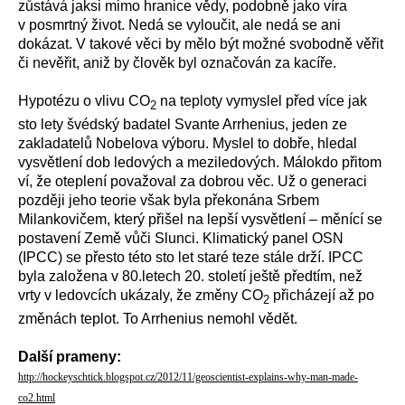
zůstává jaksi mimo hranice vědy, podobně jako víra
v posmrtný život. Nedá se vyloučit, ale nedá se ani
dokázat. V takové věci by mělo být možné svobodně věřit
či nevěřit, aniž by člověk byl označován za kacíře.
Hypotézu o vlivu CO
na teploty vymyslel před více jak
2
sto lety švédský badatel Svante Arrhenius, jeden ze
zakladatelů Nobelova výboru. Myslel to dobře, hledal
vysvětlení dob ledových a meziledových. Málokdo přitom
ví, že oteplení považoval za dobrou věc. Už o generaci
později jeho teorie však byla překonána Srbem
Milankovičem, který přišel na lepší vysvětlení – měnící se
postavení Země vůči Slunci. Klimatický panel OSN
(IPCC) se přesto této sto let staré teze stále drží. IPCC
byla založena v 80.letech 20. století ještě předtím, než
vrty v ledovcích ukázaly, že změny CO
přicházejí až po
2
změnách teplot. To Arrhenius nemohl vědět.
Další prameny:
http://hockeyschtick.blogspot.cz/2012/11/geoscientist-explains-why-man-made-
co2.html