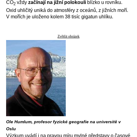
CO
vždy
začínají na jižní polokouli
blízko u rovníku.
2
Oxid uhličitý uniká do atmosféry z oceánů, z jižních moří.
V mořích je uloženo kolem 38 tisíc gigatun uhlíku.
Zvětšit obrázek
Ole Humlum, profesor fyzické geografie na universitě v
Oslu
Výzkum uvádí i na pravou míru mylné představy o časové