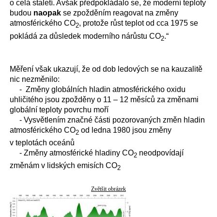
o celá staletí. Avšak předpokládalo se, že moderní teploty
budou
naopak
se zpožděním reagovat na změny
atmosférického CO
, protože růst teplot od cca 1975 se
2
pokládá za důsledek moderního nárůstu CO
.“
2
Měření však ukazují, že od dob ledových se na kauzalitě
nic nezměnilo:
- Změny globálních hladin atmosférického oxidu
uhličitého jsou zpožděny o 11 – 12 měsíců za změnami
globální teploty povrchu moří
- Vysvětlením značné části pozorovaných změn hladin
atmosférického CO
od ledna 1980 jsou změny
2
v teplotách oceánů
- Změny atmosférické hladiny CO
neodpovídají
2
změnám v lidských emisích CO
2
Zvětšit obrázek