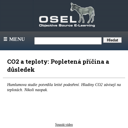
MENU
III
CO2 a teploty: Popletená příčina a
důsledek
Humlumova studie potvrdila letité podezření. Hladiny CO2 závisejí na
teplotách. Nikoli naopak.
Spustit video