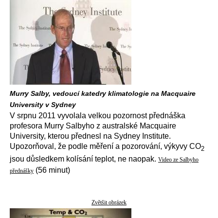
Murry Salby, vedoucí katedry klimatologie na Macquaire
University v Sydney
V srpnu 2011 vyvolala velkou pozornost přednáška
profesora Murry Salbyho z australské Macquaire
University, kterou přednesl na Sydney Institute.
Upozorňoval, že podle měření a pozorování, výkyvy CO
2
jsou důsledkem kolísání teplot, ne naopak.
Video ze Salbyho
(56 minut)
přednášky
Zvětšit obrázek