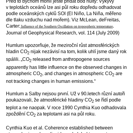
Před to bychom mohli ještě přidat bod nultý: Výkyvy
v teplotách oceánů lze asi půl roku dopředu odhadovat
podle oceánských cyklů SOI (El Niňo, La Niňa, měřeno
dle tlaku vzduchu nad mořem). Viz McLean, deFreitas,
Carter:
.
Influence of the Southern Oscillation on tropospheric temperature
Journal of Geophysical Research, vol. 114 (July 2009)
Humlum upozorňuje, že meziroční růst atmosférických
hladin CO
nijak nezávisí na tom, kolik uhlí jsme daný rok
2
spálili. „CO
released from anthropogene sources
2
apparently has little influence on the observed changes in
atmospheric CO
, and changes in atmospheric CO
are
2
2
not tracking changes in human emissions.“
Humlum a Salby nejsou první. Už v 90.letech různí autoři
poukazovali, že atmosférické hladiny CO
se řídí podle
2
teplot a ne naopak. V roce 1990 Cynthia Kuo odhadovala
zpoždění CO
za teplotami asi na půl roku.
2
Cynthia Kuo et al. Coherence established between