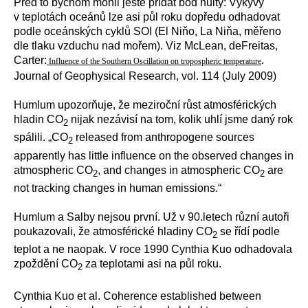
Před to bychom mohli ještě přidat bod nultý: Výkyvy
v teplotách oceánů lze asi půl roku dopředu odhadovat
podle oceánských cyklů SOI (El Niňo, La Niňa, měřeno
dle tlaku vzduchu nad mořem). Viz McLean, deFreitas,
Carter:
.
Influence of the Southern Oscillation on tropospheric temperature
Journal of Geophysical Research, vol. 114 (July 2009)
Humlum upozorňuje, že meziroční růst atmosférických
hladin CO
nijak nezávisí na tom, kolik uhlí jsme daný rok
2
spálili. „CO
released from anthropogene sources
2
apparently has little influence on the observed changes in
atmospheric CO
, and changes in atmospheric CO
are
2
2
not tracking changes in human emissions.“
Humlum a Salby nejsou první. Už v 90.letech různí autoři
poukazovali, že atmosférické hladiny CO
se řídí podle
2
teplot a ne naopak. V roce 1990 Cynthia Kuo odhadovala
zpoždění CO
za teplotami asi na půl roku.
2
Cynthia Kuo et al. Coherence established between