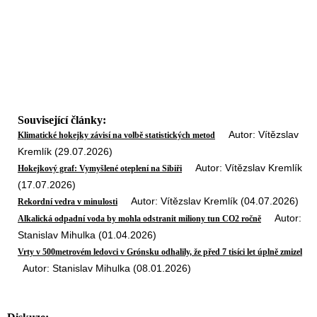
Související články:
Autor: Vítězslav
Klimatické hokejky závisí na volbě statistických metod
Kremlík (29.07.2026)
Autor: Vítězslav Kremlík
Hokejkový graf: Vymyšlené oteplení na Sibiři
(17.07.2026)
Autor: Vítězslav Kremlík (04.07.2026)
Rekordní vedra v minulosti
Autor:
Alkalická odpadní voda by mohla odstranit miliony tun CO2 ročně
Stanislav Mihulka (01.04.2026)
Vrty v 500metrovém ledovci v Grónsku odhalily, že před 7 tisíci let úplně zmizel
Autor: Stanislav Mihulka (08.01.2026)