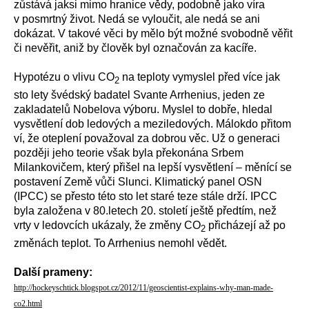
zůstává jaksi mimo hranice vědy, podobně jako víra
v posmrtný život. Nedá se vyloučit, ale nedá se ani
dokázat. V takové věci by mělo být možné svobodně věřit
či nevěřit, aniž by člověk byl označován za kacíře.
Hypotézu o vlivu CO
na teploty vymyslel před více jak
2
sto lety švédský badatel Svante Arrhenius, jeden ze
zakladatelů Nobelova výboru. Myslel to dobře, hledal
vysvětlení dob ledových a meziledových. Málokdo přitom
ví, že oteplení považoval za dobrou věc. Už o generaci
později jeho teorie však byla překonána Srbem
Milankovičem, který přišel na lepší vysvětlení – měnící se
postavení Země vůči Slunci. Klimatický panel OSN
(IPCC) se přesto této sto let staré teze stále drží. IPCC
byla založena v 80.letech 20. století ještě předtím, než
vrty v ledovcích ukázaly, že změny CO
přicházejí až po
2
změnách teplot. To Arrhenius nemohl vědět.
Další prameny:
http://hockeyschtick.blogspot.cz/2012/11/geoscientist-explains-why-man-made-
co2.html