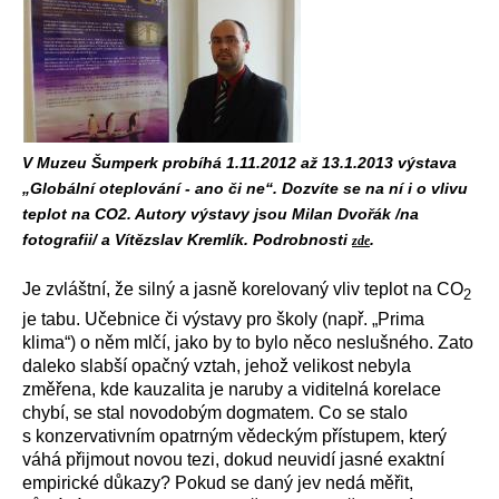
V Muzeu Šumperk probíhá 1.11.2012 až 13.1.2013 výstava
„Globální oteplování - ano či ne“. Dozvíte se na ní i o vlivu
teplot na CO2. Autory výstavy jsou Milan Dvořák /na
fotografii/ a Vítězslav Kremlík. Podrobnosti
.
zde
Je zvláštní, že silný a jasně korelovaný vliv teplot na CO
2
je tabu. Učebnice či výstavy pro školy (např. „Prima
klima“) o něm mlčí, jako by to bylo něco neslušného. Zato
daleko slabší opačný vztah, jehož velikost nebyla
změřena, kde kauzalita je naruby a viditelná korelace
chybí, se stal novodobým dogmatem. Co se stalo
s konzervativním opatrným vědeckým přístupem, který
váhá přijmout novou tezi, dokud neuvidí jasné exaktní
empirické důkazy? Pokud se daný jev nedá měřit,