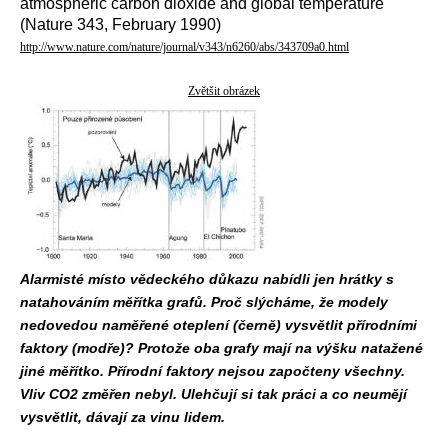
atmospheric carbon dioxide and global temperature
(Nature 343, February 1990)
http://www.nature.com/nature/journal/v343/n6260/abs/343709a0.html
Zvětšit obrázek
Alarmisté místo vědeckého důkazu nabídli jen hrátky s
natahováním měřítka grafů. Proč slýcháme, že modely
nedovedou naměřené oteplení (černě) vysvětlit přírodními
faktory (modře)? Protože oba grafy mají na výšku natažené
jiné měřítko. Přírodní faktory nejsou započteny všechny.
Vliv CO2 změřen nebyl. Ulehčují si tak práci a co neumějí
vysvětlit, dávají za vinu lidem.