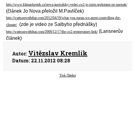
http://www.klimaskeptik.cz/news/australsky-vedec-co2-je-rizen-teplotami-ne-naopak/
(článek Jo Nova přeložil M.Pavlíček)
http://wattsupwiththat.com/2012/04/19/what-you-mean-we-arent-controlling-the-
(zde je video ze Salbyho přednášky)
climate/
(Lansnerův
http://wattsupwiththat.com/2008/12/17/the-co2-temperature-link/
článek)
Vítězslav Kremlík
Autor:
Datum:
22.11.2012 08:28
Tisk článku