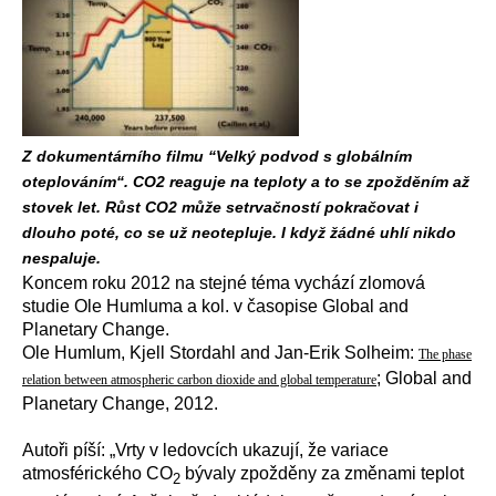
Z dokumentárního filmu “Velký podvod s globálním
oteplováním“. CO2 reaguje na teploty a to se zpožděním až
stovek let. Růst CO2 může setrvačností pokračovat i
dlouho poté, co se už neotepluje. I když žádné uhlí nikdo
nespaluje.
Koncem roku 2012 na stejné téma vychází zlomová
studie Ole Humluma a kol. v časopise Global and
Planetary Change.
Ole Humlum, Kjell Stordahl and Jan-Erik Solheim:
The phase
; Global and
relation between atmospheric carbon dioxide and global temperature
Planetary Change, 2012.
Autoři píší: „Vrty v ledovcích ukazují, že variace
atmosférického CO
bývaly zpožděny za změnami teplot
2