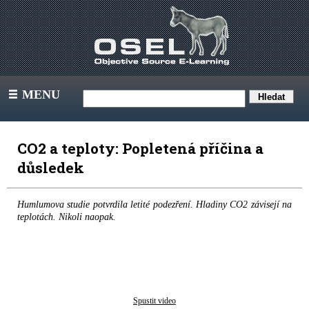
MENU
III
CO2 a teploty: Popletená příčina a
důsledek
Humlumova studie potvrdila letité podezření. Hladiny CO2 závisejí na
teplotách. Nikoli naopak.
Spustit video