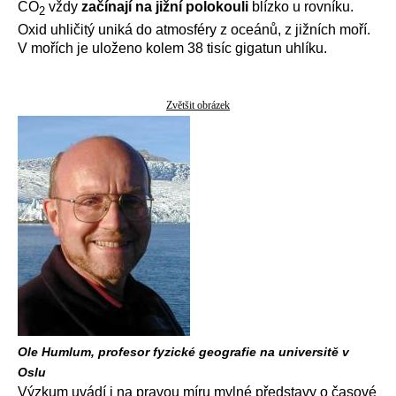
CO
vždy
začínají na jižní polokouli
blízko u rovníku.
2
Oxid uhličitý uniká do atmosféry z oceánů, z jižních moří.
V mořích je uloženo kolem 38 tisíc gigatun uhlíku.
Zvětšit obrázek
Ole Humlum, profesor fyzické geografie na universitě v
Oslu
Výzkum uvádí i na pravou míru mylné představy o časové