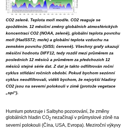
CO2 zeleně. Teplota moří modře. CO2 reaguje se
zpožděním. 12 měsíční změny globálních atmosférických
koncentrací CO2 (NOAA, zeleně), globální teplota povrchu
moří (HadSST2; moře) a globální teplota vzduchu na
zemském povrchu (GISS; červeně). Všechny grafy ukazují
měsíční hodnotu DIFF12, tedy rozdíl mezi průměrem za
posledních 12 měsíců a průměrem za předchozích 12
měsíců stejné série dat. Z dat je takto odfiltrován roční
cyklus střídání ročních období. Pokud bychom sezónní
cyklus neodfiltrovali, viděli bychom, že nejvyšší hladiny
CO2 jsou na severní polokouli v zimě (protože vegetace
„spí“).
Humlum potvrzuje i Salbyho pozorování, že změny
globálních hladin CO
nezačínají v průmyslové zóně na
2
severní polokouli (Čína, USA, Evropa). Meziroční výkyvy