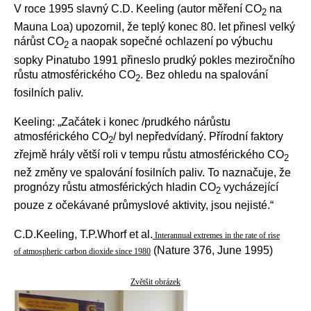
V roce 1995 slavný C.D. Keeling (autor měření CO
na
2
Mauna Loa) upozornil, že teplý konec 80. let přinesl velký
nárůst CO
a naopak sopečné ochlazení po výbuchu
2
sopky Pinatubo 1991 přineslo prudký pokles meziročního
růstu atmosférického CO
. Bez ohledu na spalování
2
fosilních paliv.
Keeling: „Začátek i konec /prudkého nárůstu
atmosférického CO
/ byl nepředvídaný. Přírodní faktory
2
zřejmě hrály větší roli v tempu růstu atmosférického CO
2
než změny ve spalování fosilních paliv. To naznačuje, že
prognózy růstu atmosférických hladin CO
vycházející
2
pouze z očekávané průmyslové aktivity, jsou nejisté.“
C.D.Keeling, T.P.Whorf et al.
Interannual extremes in the rate of rise
(Nature 376, June 1995)
of atmospheric carbon dioxide since 1980
Zvětšit obrázek