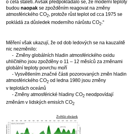
o celá staletí. Avšak předpokládalo se, že moderní teploty
budou
naopak
se zpožděním reagovat na změny
atmosférického CO
, protože růst teplot od cca 1975 se
2
pokládá za důsledek moderního nárůstu CO
.“
2
Měření však ukazují, že od dob ledových se na kauzalitě
nic nezměnilo:
- Změny globálních hladin atmosférického oxidu
uhličitého jsou zpožděny o 11 – 12 měsíců za změnami
globální teploty povrchu moří
- Vysvětlením značné části pozorovaných změn hladin
atmosférického CO
od ledna 1980 jsou změny
2
v teplotách oceánů
- Změny atmosférické hladiny CO
neodpovídají
2
změnám v lidských emisích CO
2
Zvětšit obrázek