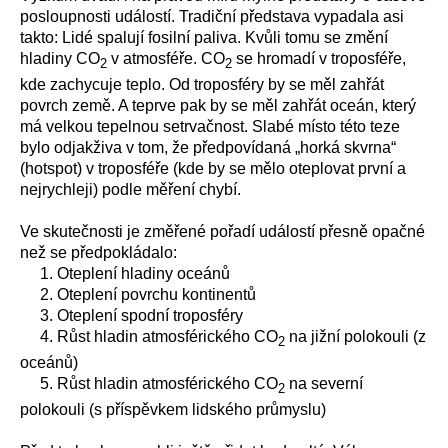
posloupnosti událostí. Tradiční představa vypadala asi
takto: Lidé spalují fosilní paliva. Kvůli tomu se změní
hladiny CO
v atmosféře. CO
se hromadí v troposféře,
2
2
kde zachycuje teplo. Od troposféry by se měl zahřát
povrch země. A teprve pak by se měl zahřát oceán, který
má velkou tepelnou setrvačnost. Slabé místo této teze
bylo odjakživa v tom, že předpovídaná „horká skvrna“
(hotspot) v troposféře (kde by se mělo oteplovat první a
nejrychleji) podle měření chybí.
Ve skutečnosti je změřené pořadí událostí přesně opačné
než se předpokládalo:
1. Oteplení hladiny oceánů
2. Oteplení povrchu kontinentů
3. Oteplení spodní troposféry
4. Růst hladin atmosférického CO
na jižní polokouli (z
2
oceánů)
5. Růst hladin atmosférického CO
na severní
2
polokouli (s příspěvkem lidského průmyslu)