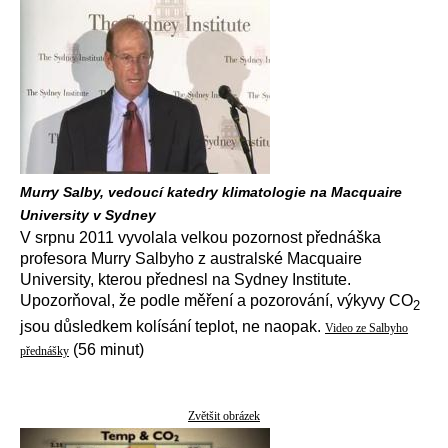
Murry Salby, vedoucí katedry klimatologie na Macquaire
University v Sydney
V srpnu 2011 vyvolala velkou pozornost přednáška
profesora Murry Salbyho z australské Macquaire
University, kterou přednesl na Sydney Institute.
Upozorňoval, že podle měření a pozorování, výkyvy CO
2
jsou důsledkem kolísání teplot, ne naopak.
Video ze Salbyho
(56 minut)
přednášky
Zvětšit obrázek