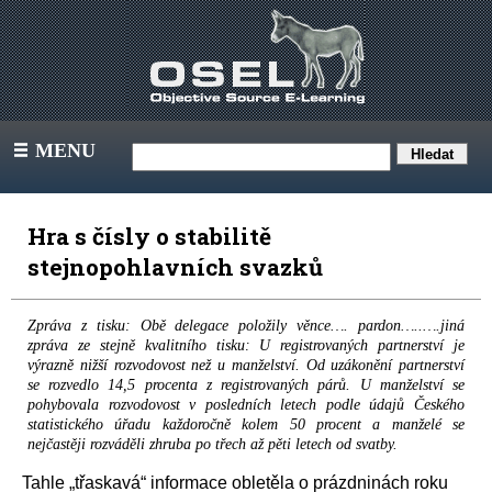
MENU
III
Hra s čísly o stabilitě
stejnopohlavních svazků
Zpráva z tisku: Obě delegace položily věnce…. pardon…..….jiná
zpráva ze stejně kvalitního tisku: U registrovaných partnerství je
výrazně nižší rozvodovost než u manželství. Od uzákonění partnerství
se rozvedlo 14,5 procenta z registrovaných párů. U manželství se
pohybovala rozvodovost v posledních letech podle údajů Českého
statistického úřadu každoročně kolem 50 procent a manželé se
nejčastěji rozváděli zhruba po třech až pěti letech od svatby.
Tahle „třaskavá“ informace obletěla o prázdninách roku