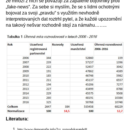
že mnozí z nich se považují za zapálené bojovníky proti
„fake-news“. Za sebe si myslím, že se s lidmi ochotnými
bojovat za svoji „pravdu“ s využitím nevhodně
interpretovaných dat roztrhl pytel, a že každé upozornění
na takový nešvar rozhodně stojí za námahu……..
Literatura:
=
http://www.demografie.info/?cz_rozvodukazatele