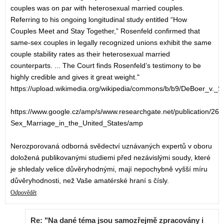
couples was on par with heterosexual married couples.
Referring to his ongoing longitudinal study entitled “How
Couples Meet and Stay Together,” Rosenfeld confirmed that
same-sex couples in legally recognized unions exhibit the same
couple stability rates as their heterosexual married
counterparts. ... The Court finds Rosenfeld’s testimony to be
highly credible and gives it great weight."
https://upload.wikimedia.org/wikipedia/commons/b/b9/DeBoer_v.
https://www.google.cz/amp/s/www.researchgate.net/publication/
Sex_Marriage_in_the_United_States/amp
Nerozporovaná odborná svědectví uznávaných expertů v oboru
doložená publikovanými studiemi před nezávislými soudy, které
je shledaly velice důvěryhodnými, mají nepochybně vyšší míru
důvěryhodnosti, než Vaše amatérské hraní s čísly.
Odpovědět
Re: "Na dané téma jsou samozřejmě zpracovány i