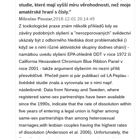
studie, které mají vyšší míru věrohodnosti, než moje
amatérské hraní s čísly."
Miloslav Pouzar
,
2018-12-01 20:14:49
Z toxikologické praxe znám několik příkladů kdy se
závěry podobných slyšení a "nerozporovaných" svědectví
ukázaly být z odborného hlediska dost problematiclké (i
když se s nimi různé aktivistické skupiny dodnes ohání) -
namátkou uvedu slyšení EPA ohledně DDT v roce 1972 či
California Hexavalent Chromium Blue Ribbon Panel v
roce 2001 - takže argument slyšením mi nezní příliš
přesvědčivě. Přečetl jsem si pár publikací od LA Peplau -
švédské studie znala a vyrovnala se s nimi např.
následovně: Data from Norway and Sweden, where
registered same-sex partnerships have been available
since the 1990s, indicate that the rate of dissolution within
five years of entering a legal union is higher among
same-sex partnerships than among heterosexual
marriages,with lesbian couples having the highest rates
of dissolution (Andersson et al. 2006). Unfortunately, the