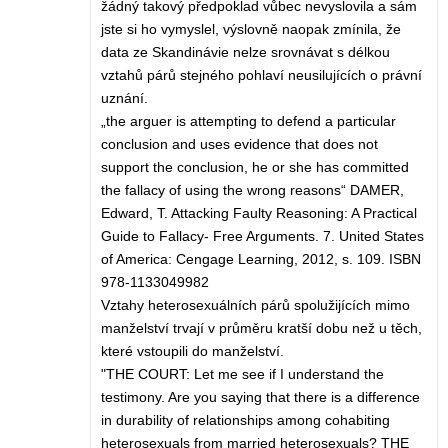
žádný takový předpoklad vůbec nevyslovila a sám
jste si ho vymyslel, výslovně naopak zmínila, že
data ze Skandinávie nelze srovnávat s délkou
vztahů párů stejného pohlaví neusilujících o právní
uznání.
„the arguer is attempting to defend a particular
conclusion and uses evidence that does not
support the conclusion, he or she has committed
the fallacy of using the wrong reasons“ DAMER,
Edward, T. Attacking Faulty Reasoning: A Practical
Guide to Fallacy- Free Arguments. 7. United States
of America: Cengage Learning, 2012, s. 109. ISBN
978-1133049982
Vztahy heterosexuálních párů spolužijících mimo
manželství trvají v průměru kratší dobu než u těch,
které vstoupili do manželství.
"THE COURT: Let me see if I understand the
testimony. Are you saying that there is a difference
in durability of relationships among cohabiting
heterosexuals from married heterosexuals? THE