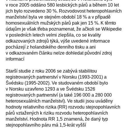
v roce 2005 oddáno 580 lesbických párů a během 10 let
jich bylo rozvedeno 30 %. Rozvodovost heteropohlavních
manželství byla ve stejném období 18 % a v případě
homosexuálních mužských párů pak jen 15 %. K těmto
údajům je však třeba poznamenat, že ačkoli se Wikipedie
v posledních letech velmi zlepšila, co se kvality
odkazovaných zdrojů týká, výše uvedené informace
pocházejí z holandského denního tisku a ani
v odkazovaném článku nelze dohledat původní zdroj
informací
Starší studie z roku 2006 se zabývá stabilitou
registrovaných partnerství v Norsku (1993-2001) a
Švédsku (1995-2002). Ve studovaném období bylo
v Norsku uzavřeno 1293 a ve Švédsku 1526
registrovaných partnerství (a také 196 000 a 280 000
heterosexuálních manželství). Ve studii jsou uváděny
hodnoty relativního rizika (RR) rozvodu stejnopohlavních
párů vztažených k riziku rozvodu heteropohlavních
manželství. Hodnota RR 1,5 znamená, že daný typ
stejnopohlavního páru má 1,5-krát vyšší