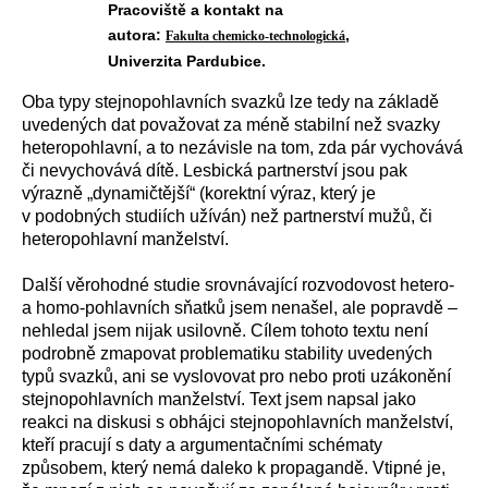
Pracoviště a kontakt na
autora:
,
Fakulta chemicko-technologická
Univerzita Pardubice.
Oba typy stejnopohlavních svazků lze tedy na základě
uvedených dat považovat za méně stabilní než svazky
heteropohlavní, a to nezávisle na tom, zda pár vychovává
či nevychovává dítě. Lesbická partnerství jsou pak
výrazně „dynamičtější“ (korektní výraz, který je
v podobných studiích užíván) než partnerství mužů, či
heteropohlavní manželství.
Další věrohodné studie srovnávající rozvodovost hetero-
a homo-pohlavních sňatků jsem nenašel, ale popravdě –
nehledal jsem nijak usilovně. Cílem tohoto textu není
podrobně zmapovat problematiku stability uvedených
typů svazků, ani se vyslovovat pro nebo proti uzákonění
stejnopohlavních manželství. Text jsem napsal jako
reakci na diskusi s obhájci stejnopohlavních manželství,
kteří pracují s daty a argumentačními schématy
způsobem, který nemá daleko k propagandě. Vtipné je,