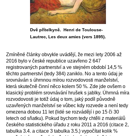
Dvě přítelkyně. Henri de Toulouse-
Lautrec, Les deux amies (vers 1895).
Zmíněné články obvykle uvádějí, že mezi lety 2006
až
2016 bylo v české republice uzavřeno 2 647
registrovaných partnerství a ve stejném období 14,5 %
těchto partnerství (tedy 384) zaniklo. No a tento údaj je
srovnáván s úhrnnou mírou rozvodovosti manželství,
která skutečně činní něco kolem 50 %. Zde jde ovšem o
klasický problém srovnávání hrušek s jablky. Úhrnná míra
rozvodovosti je totiž údaj o tom, jaký podíl původně
uzavřených manželství se vůbec kdy rozvede a není tedy
omezena dobou 11 let (lidé se rozvádějí i po 15 či 30
letech od sňatku). Pokud bychom tedy chtěli z materiálů
českého statistického úřadu z roku 2011 a 2016 (citace 2,
tabulka 3.4. a citace 3 tabulka 3.5.) vypočítat kolik %