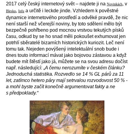
2017 celý český internetový svět – najdete ji na
, v
Novinkách
,
a určitě i leckde jinde. Vzhledem k pověstné
Blesku
Infu
dynamice internetového prostředí a odvěké pravdě, že nic
není starší než včerejší noviny, by toto sdělení mělo být
bezpečně pohřbeno pod mocnou vrstvou tekutých písků
času, odkud by se ho snad měli pokoušet exhumovat jen
potrhlí sběratelé bizarních historických kuriozit. Leč není
tomu tak. Nejeden povýšený intelektuální snob bude i
dnes touto informací mávat jako bojovou zástavou a když
budete mít štěstí jako já, můžete se na svou adresu dočíst
např. následující: „
A čemu nerozumíte v českém článku?
Jednoduchá statistika. Rozvedlo se 14 % GL párů za 11
let, zatímco hetero páry mají setrvalou rozvodovost 50 % -
a mohl byste začít konečně argumentovat fakty a ne
s předpoklady.“