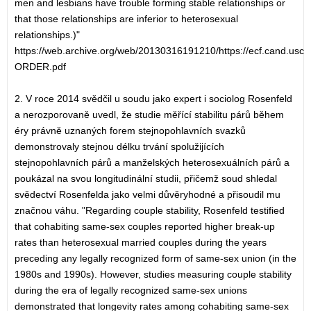
men and lesbians have trouble forming stable relationships or
that those relationships are inferior to heterosexual
relationships.)"
https://web.archive.org/web/20130316191210/https://ecf.cand.usco
ORDER.pdf
2. V roce 2014 svědčil u soudu jako expert i sociolog Rosenfeld
a nerozporovaně uvedl, že studie měřící stabilitu párů během
éry právně uznaných forem stejnopohlavních svazků
demonstrovaly stejnou délku trvání spolužijících
stejnopohlavních párů a manželských heterosexuálních párů a
poukázal na svou longitudinální studii, přičemž soud shledal
svědectví Rosenfelda jako velmi důvěryhodné a přisoudil mu
značnou váhu. "Regarding couple stability, Rosenfeld testified
that cohabiting same-sex couples reported higher break-up
rates than heterosexual married couples during the years
preceding any legally recognized form of same-sex union (in the
1980s and 1990s). However, studies measuring couple stability
during the era of legally recognized same-sex unions
demonstrated that longevity rates among cohabiting same-sex