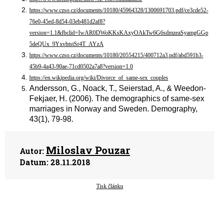
https://www.czso.cz/documents/10180/45964328/1300691703.pdf/ce3cde52-
76e0-45ed-8d54-03eb481d2af8?
version=1.1&fbclid=IwAR0DWoKKsKAxyOAkTw6G6sdmzeaSyamgGGp
5deQUx_9YxvhtstSr4T_AYzA
https://www.czso.cz/documents/10180/20554215/400712a3.pdf/abd591b3-
45b9-4a43-90ae-71cd0502a7a8?version=1.0
https://en.wikipedia.org/wiki/Divorce_of_same-sex_couples
Andersson, G., Noack, T., Seierstad, A., & Weedon-
Fekjaer, H. (2006). The demographics of same-sex
marriages in Norway and Sweden. Demography,
43(1), 79-98.
Miloslav Pouzar
Autor:
Datum:
28.11.2018
Tisk článku