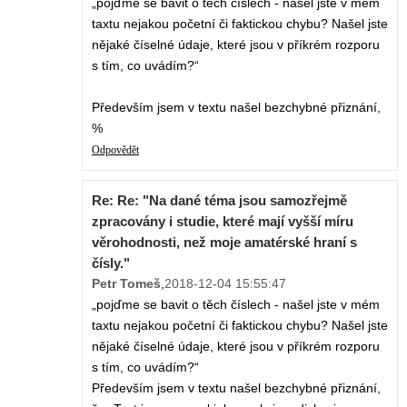
„pojďme se bavit o těch číslech - našel jste v mém
taxtu nejakou početní či faktickou chybu? Našel jste
nějaké číselné údaje, které jsou v příkrém rozporu
s tím, co uvádím?“
Především jsem v textu našel bezchybné přiznání,
%
Odpovědět
Re: Re: "Na dané téma jsou samozřejmě
zpracovány i studie, které mají vyšší míru
věrohodnosti, než moje amatérské hraní s
čísly."
Petr Tomeš
,
2018-12-04 15:55:47
„pojďme se bavit o těch číslech - našel jste v mém
taxtu nejakou početní či faktickou chybu? Našel jste
nějaké číselné údaje, které jsou v příkrém rozporu
s tím, co uvádím?“
Především jsem v textu našel bezchybné přiznání,