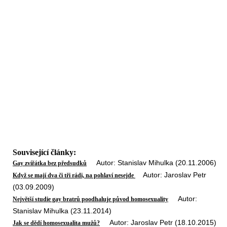
Související články:
Autor: Stanislav Mihulka (20.11.2006)
Gay zvířátka bez předsudků
Autor: Jaroslav Petr
Když se mají dva či tři rádi, na pohlaví nesejde
(03.09.2009)
Autor:
Největší studie gay bratrů poodhaluje původ homosexuality
Stanislav Mihulka (23.11.2014)
Autor: Jaroslav Petr (18.10.2015)
Jak se dědí homosexualita mužů?