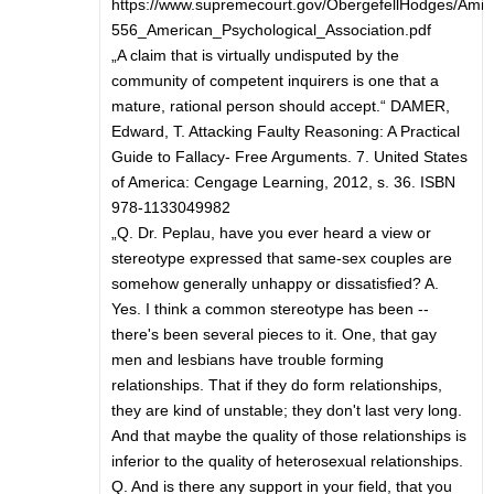
https://www.supremecourt.gov/ObergefellHodges/Amicu
556_American_Psychological_Association.pdf
„A claim that is virtually undisputed by the
community of competent inquirers is one that a
mature, rational person should accept.“ DAMER,
Edward, T. Attacking Faulty Reasoning: A Practical
Guide to Fallacy- Free Arguments. 7. United States
of America: Cengage Learning, 2012, s. 36. ISBN
978-1133049982
„Q. Dr. Peplau, have you ever heard a view or
stereotype expressed that same-sex couples are
somehow generally unhappy or dissatisfied? A.
Yes. I think a common stereotype has been --
there's been several pieces to it. One, that gay
men and lesbians have trouble forming
relationships. That if they do form relationships,
they are kind of unstable; they don't last very long.
And that maybe the quality of those relationships is
inferior to the quality of heterosexual relationships.
Q. And is there any support in your field, that you