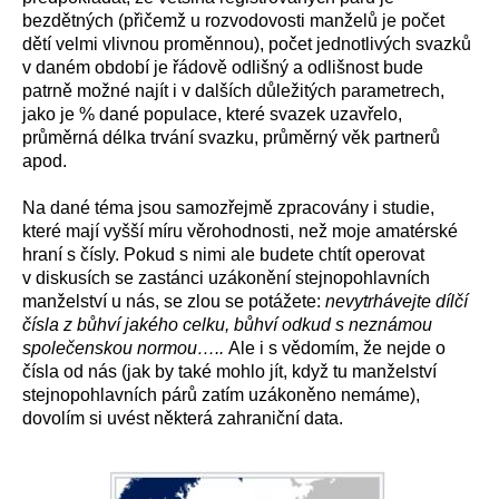
bezdětných (přičemž u rozvodovosti manželů je počet
dětí velmi vlivnou proměnnou), počet jednotlivých svazků
v daném období je řádově odlišný a odlišnost bude
patrně možné najít i v dalších důležitých parametrech,
jako je % dané populace, které svazek uzavřelo,
průměrná délka trvání svazku, průměrný věk partnerů
apod.
Na dané téma jsou samozřejmě zpracovány i studie,
které mají vyšší míru věrohodnosti, než moje amatérské
hraní s čísly. Pokud s nimi ale budete chtít operovat
v diskusích se zastánci uzákonění stejnopohlavních
manželství u nás, se zlou se potážete:
nevytrhávejte dílčí
čísla z bůhví jakého celku, bůhví odkud s neznámou
společenskou normou…..
Ale i s vědomím, že nejde o
čísla od nás (jak by také mohlo jít, když tu manželství
stejnopohlavních párů zatím uzákoněno nemáme),
dovolím si uvést některá zahraniční data.