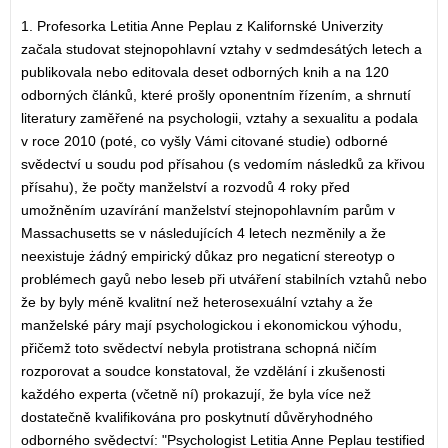
1. Profesorka Letitia Anne Peplau z Kalifornské Univerzity
začala studovat stejnopohlavní vztahy v sedmdesátých letech a
publikovala nebo editovala deset odborných knih a na 120
odborných článků, které prošly oponentním řízením, a shrnutí
literatury zaměřené na psychologii, vztahy a sexualitu a podala
v roce 2010 (poté, co vyšly Vámi citované studie) odborné
svědectví u soudu pod přísahou (s vedomím následků za křivou
přísahu), že počty manželství a rozvodů 4 roky před
umožněním uzavírání manželství stejnopohlavním parům v
Massachusetts se v následujících 4 letech nezměnily a že
neexistuje żádný empirický důkaz pro negaticní stereotyp o
problémech gayů nebo leseb při utváření stabilních vztahů nebo
že by byly méně kvalitní než heterosexuální vztahy a že
manželské páry mají psychologickou i ekonomickou výhodu,
přičemž toto svědectví nebyla protistrana schopná ničím
rozporovat a soudce konstatoval, že vzdělání i zkušenosti
každého experta (včetně ní) prokazují, že byla více než
dostatečně kvalifikována pro poskytnutí důvěryhodného
odborného svědectví: "Psychologist Letitia Anne Peplau testified