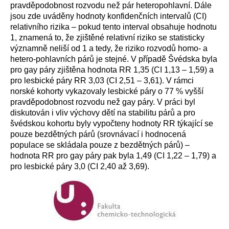
pravděpodobnost rozvodu než pár heteropohlavní. Dále
jsou zde uváděny hodnoty konfidenčních intervalů (CI)
relativního rizika – pokud tento interval obsahuje hodnotu
1, znamená to, že zjištěné relativní riziko se statisticky
významně neliší od 1 a tedy, že riziko rozvodů homo- a
hetero-pohlavních párů je stejné. V případě Švédska byla
pro gay páry zjištěna hodnota RR 1,35 (CI 1,13 – 1,59) a
pro lesbické páry RR 3,03 (CI 2,51 – 3,61). V rámci
norské kohorty vykazovaly lesbické páry o 77 % vyšší
pravděpodobnost rozvodu než gay páry. V práci byl
diskutován i vliv výchovy dětí na stabilitu párů a pro
švédskou kohortu byly vypočteny hodnoty RR týkající se
pouze bezdětných párů (srovnávací i hodnocená
populace se skládala pouze z bezdětných párů) –
hodnota RR pro gay páry pak byla 1,49 (CI 1,22 – 1,79) a
pro lesbické páry 3,0 (CI 2,40 až 3,69).