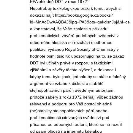
EPA ohledně DDT v roce 1972“
Nepotřebuji toxikologickou praxi k tomu, abych si
dokázal najít https://books.google.cz/books?
id=MnAoDwAAQBAJ&lpg=PA3&ots=gekclsnJpj&hl=cs&
a konstatoval, že Vaše znalosti o příkladu
problematických závěrů podobných svědectví z
odborného hlediska se rozchází s odbornou
publikací vydanou Royal Society of Chemistry v
hodnotě osmi tisíc Kč upozorňující na to, že zákaz
DDT byl učiněn právě v rozporu s faktickými
zjištěními a závěry těchto slyšení, a dokonce i
kdyby tomu bylo jinak, jednalo by se stále o falešný
argument ve vztahu k diskusi o stabilitě
stejnopohlavních párů i uvedeným autoritám,
protože záběry z roku 1972 nemají vůbec žádnou
relevanci a podporu pro Váš postoj ohledně
(ne)stability stejnopohlavních párů anebo
problematičnosti citovaných svědectví pod
přísahou od odborných autorit, které se na rozdíl
od psaní blbostí na internetu kdejakou