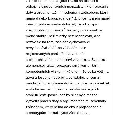
že „Text jsem napsal jako reakci na diskusi s
obhájci stejnopohlavních manželství, kteří pracují s
daty a argumentačními schématy způsobem, který
nemá daleko k propagandě.“ :), přičemž jsem našel
i Vaši urputnou snahu dokázat, že „oba typy
stejnopohlavních svazků lze tedy považovat za
méně stabilní než svazky heteropohlavní, a to
nezávisle na tom, zda pár vychovává či
nevychovává dítě.“ na základě studie
registrovaných párů před zavedením
stejnopohlavních manželství v Norsku a Švédsku,
ale nenašel fakta nerozporovaná komunitami
kompetentních výzkumníků o tom, že velká většina
gayů a leseb je nebo byla ve vztahu, přičemž
mnoho jich v současné době trvá více než deset let
a studie naznačují, že manželství může jejich
stabilitu ještě posílit, což by si nebylo možné
vysvětlit prací s daty a argumentačními schématy
způsobem, který nemá daleko k propagandě a
stereotypům, pokud byste zůstal pouze u