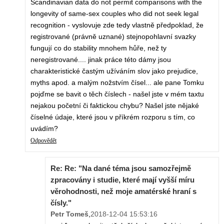
Scandinavian data do not permit comparisons with the
longevity of same-sex couples who did not seek legal
recognition - vyslovuje zde tedy vlastně předpoklad, že
registrované (právně uznané) stejnopohlavní svazky
fungují co do stability mnohem hůře, než ty
neregistrované.... jinak práce této dámy jsou
charakteristické častým užíváním slov jako prejudice,
myths apod. a malým nožstvím čísel... ale pane Tomku
pojďme se bavit o těch číslech - našel jste v mém taxtu
nejakou početní či faktickou chybu? Našel jste nějaké
číselné údaje, které jsou v příkrém rozporu s tím, co
uvádím?
Odpovědět
Re: Re: "Na dané téma jsou samozřejmě
zpracovány i studie, které mají vyšší míru
věrohodnosti, než moje amatérské hraní s
čísly."
Petr Tomeš
,
2018-12-04 15:53:16