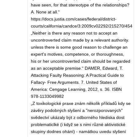
have seen, for that stereotype of the relationships?
A. None at all.“
https://docs.justia.com/cases/federal/district-
courts/california/candce/3:2009cv02292/215270/454
„Neither is there any reason not to accept an
uncontroverted claim made by a relevant authority.
unless there is some good reason to challenge an
expert's motives, competence, or thoroughness,
his or her uncontroverted claim should be regarded
as an acceptable premise.“ DAMER, Edward, T.
Attacking Faulty Reasoning: A Practical Guide to
Fallacy- Free Arguments. 7. United States of
America: Cengage Learning, 2012, s. 36. ISBN
978-1133049982
„Z toxikologické praxe znám několik příkladů kdy se
závěry podobných slyšení a "nerozporovaných"
svědectví ukázaly být z odborného hlediska dost
problematiclké (i když se s nimi různé aktivistické
skupiny dodnes ohání) - namátkou uvedu slyšení