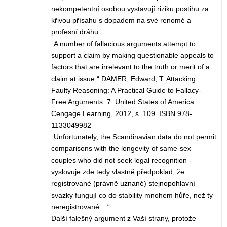
nekompetentní osobou vystavují riziku postihu za
křivou přísahu s dopadem na své renomé a
profesní dráhu.
„A number of fallacious arguments attempt to
support a claim by making questionable appeals to
factors that are irrelevant to the truth or merit of a
claim at issue.“ DAMER, Edward, T. Attacking
Faulty Reasoning: A Practical Guide to Fallacy-
Free Arguments. 7. United States of America:
Cengage Learning, 2012, s. 109. ISBN 978-
1133049982
„Unfortunately, the Scandinavian data do not permit
comparisons with the longevity of same-sex
couples who did not seek legal recognition -
vyslovuje zde tedy vlastně předpoklad, že
registrované (právně uznané) stejnopohlavní
svazky fungují co do stability mnohem hůře, než ty
neregistrované....“
Další falešný argument z Vaší strany, protože