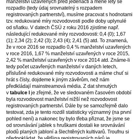
manželství uzavřených před jedenácti a méně lety se
rozpadlo (tedy údaj srovnatelný s rozpadem
registrovaných partnerství), musíme pracovat s hodnotami
tzv. redukované míry rozvodovosti podle doby uplynulé
od sňatku. V datech ČSÚ z roku 2016 zjistíme např.
následující redukované míry rozvodovosti: 0,4 (0); 1,67
(1); 2,34 (2); 2,42 (3); 2,43 (4); 2,41 (5) atd. To znamená,
že v roce 2016 se rozpadlo 0,4 % manželství uzavřených
v roce 2016, 1,67 % manželství uzavřených v roce 2015,
2,42 % manželství uzavřených v roce 2014 atd. Známe-li
tedy počet uzavřených manželství v daných letech,
příslušné redukované míry rozvodovosti a máme chuť si
hrát s čísly, dojdeme k jiným závěrům, než nám
předkládají mainstreamová média. Z dat shrnutých
v
tabulce l
je zřejmé, že ve sledovaném časovém období
byla rozvodovost manželství nižší než rozvodovost
registrovaných partnerství. Dále by se samozřejmě dalo
testovat, zda je tento rozdíl statisticky významný (na první
pohled není) a nakonec by bylo třeba přiznat, že jsme se
od srovnávání jablek s hruškami dostali ke srovnávání
plodů planých jabloní a šlechtěných kultivarů. Troufnu si
předpokládat, že většina registrovaných párů je