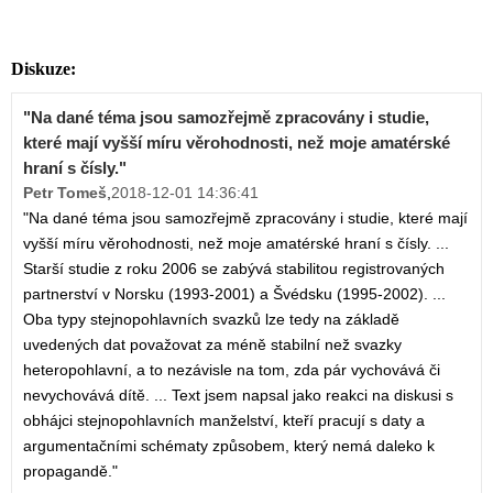
Diskuze:
"Na dané téma jsou samozřejmě zpracovány i studie,
které mají vyšší míru věrohodnosti, než moje amatérské
hraní s čísly."
Petr Tomeš
,
2018-12-01 14:36:41
"Na dané téma jsou samozřejmě zpracovány i studie, které mají
vyšší míru věrohodnosti, než moje amatérské hraní s čísly. ...
Starší studie z roku 2006 se zabývá stabilitou registrovaných
partnerství v Norsku (1993-2001) a Švédsku (1995-2002). ...
Oba typy stejnopohlavních svazků lze tedy na základě
uvedených dat považovat za méně stabilní než svazky
heteropohlavní, a to nezávisle na tom, zda pár vychovává či
nevychovává dítě. ... Text jsem napsal jako reakci na diskusi s
obhájci stejnopohlavních manželství, kteří pracují s daty a
argumentačními schématy způsobem, který nemá daleko k
propagandě."