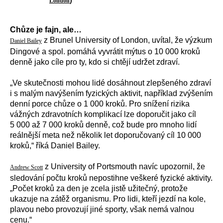
)
London
Chůze je fajn, ale…
z Brunel University of London, uvítal, že výzkum
Daniel Bailey
Dingové a spol. pomáhá vyvrátit mýtus o 10 000 kroků
denně jako cíle pro ty, kdo si chtějí udržet zdraví.
„Ve skutečnosti mohou lidé dosáhnout zlepšeného zdraví
i s malým navýšením fyzických aktivit, například zvýšením
denní porce chůze o 1 000 kroků. Pro snížení rizika
vážných zdravotních komplikací lze doporučit jako cíl
5 000 až 7 000 kroků denně, což bude pro mnoho lidí
reálnější meta než několik let doporučovaný cíl 10 000
kroků,“ říká Daniel Bailey.
z University of Portsmouth navíc upozornil, že
Andrew Scott
sledování počtu kroků nepostihne veškeré fyzické aktivity.
„Počet kroků za den je zcela jistě užitečný, protože
ukazuje na zátěž organismu. Pro lidi, kteří jezdí na kole,
plavou nebo provozují jiné sporty, však nemá valnou
cenu.“