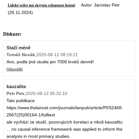
Autor: Jaroslav Petr
Lidské srdce má skrytou schopnost hojení
(26.11.2024)
Diskuze:
Stačí méně
Tomáš Novák
,
2025-08-12 08:19:21
Ano, podle jiné studie jen 7000 kroků denně!
Odpovědět
kauzalita
Petr Petr
,
2025-08-12 05:32:10
Tato publikace
https://www.thelancet.com/journals/lanpub/article/PIIS2468-
2667(25)00164-1/fulltext
ale vychází ze studií, pozorujicích korelaci a nikoli kauzalitu:
... no causal inference framework was applied to inform the
analysis in most primary studies.