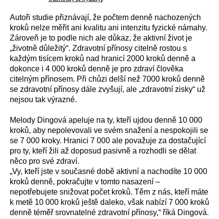
Autoři studie přiznávají, že počtem denně nachozených
kroků nelze měřit ani kvalitu ani intenzitu fyzické námahy.
Zároveň je to podle nich ale důkaz, že aktivní život je
„životně důležitý“. Zdravotní přínosy citelně rostou s
každým tisícem kroků nad hranicí 2000 kroků denně a
dokonce i 4 000 kroků denně je pro zdraví člověka
citelným přínosem. Při chůzi delší než 7000 kroků denně
se zdravotní přínosy dále zvyšují, ale „zdravotní zisky“ už
nejsou tak výrazné.
Melody Dingová apeluje na ty, kteří ujdou denně 10 000
kroků, aby nepolevovali ve svém snažení a nespokojili se
se 7 000 kroky. Hranici 7 000 ale považuje za dostačující
pro ty, kteří žili až doposud pasivně a rozhodli se dělat
něco pro své zdraví.
„Vy, kteří jste v současné době aktivní a nachodíte 10 000
kroků denně, pokračujte v tomto nasazení –
nepotřebujete snižovat počet kroků. Těm z nás, kteří máte
k metě 10 000 kroků ještě daleko, však nabízí 7 000 kroků
denně téměř srovnatelné zdravotní přínosy,“ říká Dingová.