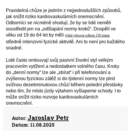
Pravidelná chůze je jedním z nejjednodušších způsobů,
jak snížit riziko kardiovaskulárních onemocnění.
Odborníci se nicméně shodují, že by se lidé neměli
soustředit jen na „odšlapání normy kroků“. Dospělí ve
věku od 19 do 64 let by měli
týdně věnovat celkem 150 minut
středně intenzivní fyzické aktivitě. Ani to není pro každého
snadné.
Lidé často omlouvají svůj pasivní životní styl velkým
pracovním vytížení a nedostatkem volného času. Kroky
do „denní normy“ lze ale „sbírat“ i při telefonování a
zvýšenou fyzickou zátěž si do týdenní normy lze plnit
svižnou desetiminutovou chůzí během polední přestávky
nebo tím, že místo jízdy výtahem vyšlapeme schody. I to
může snížit riziko rozvoje kardiovaskulárních
onemocnění.
Jaroslav Petr
Autor:
Datum:
11.08.2025