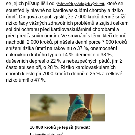
se jejich přístup lišil od
, které se
předchozích podobných výzkumů
soustředily hlavně na kardiovaskulární choroby a riziko
úmrtí. Dingová a spol. zjistili, že 7 000 kroků denně sníží
riziko řady vážných zdravotních problémů a zajistí celkem
solidní ochranu před kardiovaskulárními chorobami a
před předčasným úmrtím. Ve srovnání s těmi, kteří denně
nachodili 2 000 kroků, přinášela denní porce 7 000 kroků
snížení rizika úmrtí na rakovinu o 37 %, onemocnění
cukrovkou druhého typu o 14 %, demence o 38 %,
duševních depresí o 22 % a nebezpečných pádů, jimiž
často trpí senioři, o 28 %. Riziko kardiovaskulárních
chorob kleslo při 7000 krocích denně o 25 % a celkové
riziko úmrtí o 47 %.
10 000 kroků je lepší! (Kredit:
)
University of Sydney