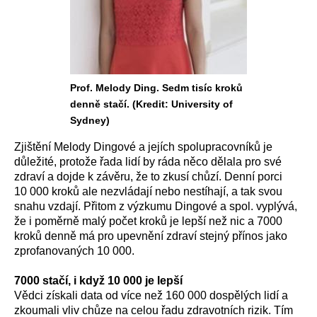
Prof. Melody Ding. Sedm tisíc kroků
denně stačí. (Kredit: University of
Sydney)
Zjištění Melody Dingové a jejích spolupracovníků je
důležité, protože řada lidí by ráda něco dělala pro své
zdraví a dojde k závěru, že to zkusí chůzí. Denní porci
10 000 kroků ale nezvládají nebo nestíhají, a tak svou
snahu vzdají. Přitom z výzkumu Dingové a spol. vyplývá,
že i poměrně malý počet kroků je lepší než nic a 7000
kroků denně má pro upevnění zdraví stejný přínos jako
zprofanovaných 10 000.
7000 stačí, i když 10 000 je lepší
Vědci získali data od více než 160 000 dospělých lidí a
zkoumali vliv chůze na celou řadu zdravotních rizik. Tím