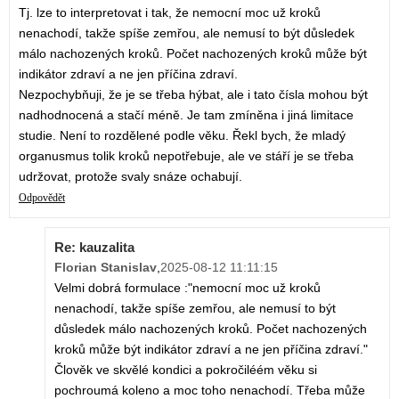
Tj. lze to interpretovat i tak, že nemocní moc už kroků
nenachodí, takže spíše zemřou, ale nemusí to být důsledek
málo nachozených kroků. Počet nachozených kroků může být
indikátor zdraví a ne jen příčina zdraví.
Nezpochybňuji, že je se třeba hýbat, ale i tato čísla mohou být
nadhodnocená a stačí méně. Je tam zmíněna i jiná limitace
studie. Není to rozdělené podle věku. Řekl bych, že mladý
organusmus tolik kroků nepotřebuje, ale ve stáří je se třeba
udržovat, protože svaly snáze ochabují.
Odpovědět
Re: kauzalita
Florian Stanislav
,
2025-08-12 11:11:15
Velmi dobrá formulace :"nemocní moc už kroků
nenachodí, takže spíše zemřou, ale nemusí to být
důsledek málo nachozených kroků. Počet nachozených
kroků může být indikátor zdraví a ne jen příčina zdraví."
Člověk ve skvělé kondici a pokročiléém věku si
pochroumá koleno a moc toho nenachodí. Třeba může