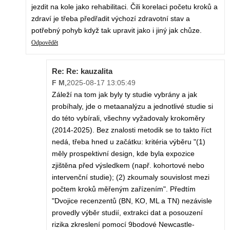
jezdit na kole jako rehabilitaci. Čili korelaci početu kroků a
zdraví je třeba předřadit výchozí zdravotní stav a
potřebný pohyb když tak upravit jako i jiný jak chůze.
Odpovědět
Re: Re: kauzalita
F M
,
2025-08-17 13:05:49
Záleží na tom jak byly ty studie vybrány a jak
probíhaly, jde o metaanalýzu a jednotlivé studie si
do této vybírali, všechny vyžadovaly krokoměry
(2014-2025). Bez znalosti metodik se to takto říct
nedá, třeba hned u začátku: kritéria výběru "(1)
měly prospektivní design, kde byla expozice
zjištěna před výsledkem (např. kohortové nebo
intervenční studie); (2) zkoumaly souvislost mezi
počtem kroků měřeným zařízením". Předtím
"Dvojice recenzentů (BN, KO, ML a TN) nezávisle
provedly výběr studií, extrakci dat a posouzení
rizika zkreslení pomocí 9bodové Newcastle-