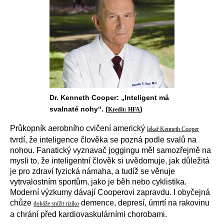
Dr. Kenneth Cooper: „Inteligent má
svalnaté nohy“. (
)
Kredit: HFA
Průkopník aerobního cvičení americký
lékař Kenneth Cooper
tvrdí, že inteligence člověka se pozná podle svalů na
nohou. Fanatický vyznavač joggingu měl samozřejmě na
mysli to, že inteligentní člověk si uvědomuje, jak důležitá
je pro zdraví fyzická námaha, a tudíž se věnuje
vytrvalostním sportům, jako je běh nebo cyklistika.
Moderní výzkumy dávají Cooperovi zapravdu. I obyčejná
chůze
demence, depresí, úmrtí na rakovinu
dokáže snížit riziko
a chrání před kardiovaskulárními chorobami.