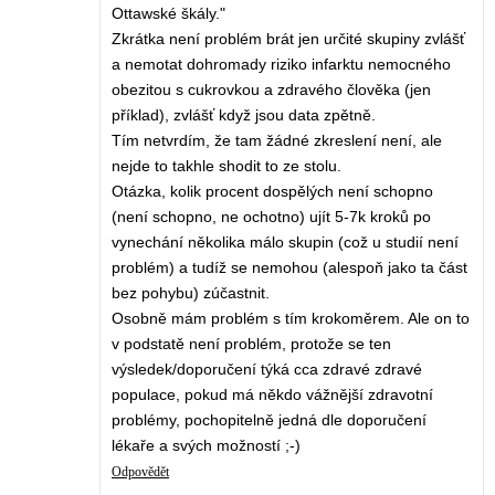
Ottawské škály."
Zkrátka není problém brát jen určité skupiny zvlášť
a nemotat dohromady riziko infarktu nemocného
obezitou s cukrovkou a zdravého člověka (jen
příklad), zvlášť když jsou data zpětně.
Tím netvrdím, že tam žádné zkreslení není, ale
nejde to takhle shodit to ze stolu.
Otázka, kolik procent dospělých není schopno
(není schopno, ne ochotno) ujít 5-7k kroků po
vynechání několika málo skupin (což u studií není
problém) a tudíž se nemohou (alespoň jako ta část
bez pohybu) zúčastnit.
Osobně mám problém s tím krokoměrem. Ale on to
v podstatě není problém, protože se ten
výsledek/doporučení týká cca zdravé zdravé
populace, pokud má někdo vážnější zdravotní
problémy, pochopitelně jedná dle doporučení
lékaře a svých možností ;-)
Odpovědět