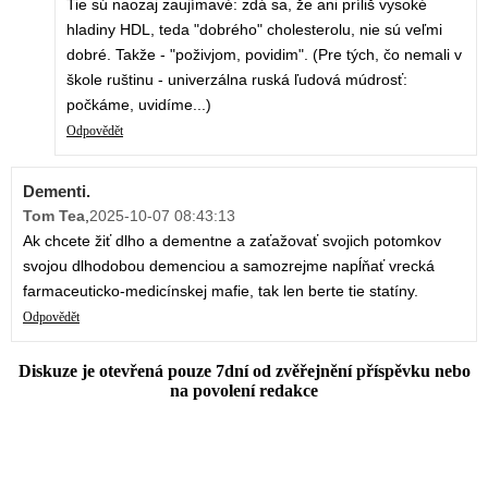
Tie sú naozaj zaujímavé: zdá sa, že ani príliš vysoké
hladiny HDL, teda "dobrého" cholesterolu, nie sú veľmi
dobré. Takže - "poživjom, povidim". (Pre tých, čo nemali v
škole ruštinu - univerzálna ruská ľudová múdrosť:
počkáme, uvidíme...)
Odpovědět
Dementi.
Tom Tea
,
2025-10-07 08:43:13
Ak chcete žiť dlho a dementne a zaťažovať svojich potomkov
svojou dlhodobou demenciou a samozrejme napĺňať vrecká
farmaceuticko-medicínskej mafie, tak len berte tie statíny.
Odpovědět
Diskuze je otevřená pouze 7dní od zvěřejnění příspěvku nebo
na povolení redakce