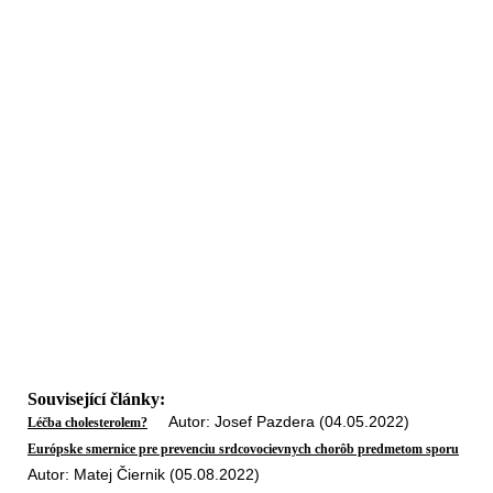
Související články:
Autor: Josef Pazdera (04.05.2022)
Léčba cholesterolem?
Európske smernice pre prevenciu srdcovocievnych chorôb predmetom sporu
Autor: Matej Čiernik (05.08.2022)