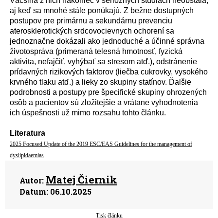
Väčšina z nich nakoniec v serióznych štúdiach neobstála,
aj keď sa mnohé stále ponúkajú. Z bežne dostupných
postupov pre primárnu a sekundárnu prevenciu
aterosklerotických srdcovocievnych ochorení sa
jednoznačne dokázali ako jednoduché a účinné správna
životospráva (primeraná telesná hmotnosť, fyzická
aktivita, nefajčiť, vyhýbať sa stresom atď.), odstránenie
prídavných rizikových faktorov (liečba cukrovky, vysokého
krvného tlaku atď.) a lieky zo skupiny statínov. Ďalšie
podrobnosti a postupy pre špecifické skupiny ohrozených
osôb a pacientov sú zložitejšie a vrátane vyhodnotenia
ich úspešnosti už mimo rozsahu tohto článku.
Literatura
2025 Focused Update of the 2019 ESC/EAS Guidelines for the management of
dyslipidaemias
Matej Čiernik
Autor:
Datum:
06.10.2025
Tisk článku