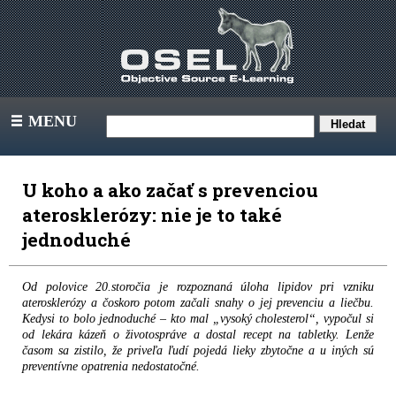
MENU
III
U koho a ako začať s prevenciou
aterosklerózy: nie je to také
jednoduché
Od polovice 20.storočia je rozpoznaná úloha lipidov pri vzniku
aterosklerózy a čoskoro potom začali snahy o jej prevenciu a liečbu.
Kedysi to bolo jednoduché – kto mal „vysoký cholesterol“, vypočul si
od lekára kázeň o životospráve a dostal recept na tabletky. Lenže
časom sa zistilo, že priveľa ľudí pojedá lieky zbytočne a u iných sú
preventívne opatrenia nedostatočné.