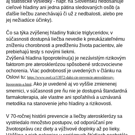
aj štatistické výsledky - napr. na Slovensku nedosahuje
cieľové hladiny ani jedna pätina sledovaných osôb (a
ďalšie liečbu zanechávajú či už z nedbalosti, alebo pre
jej nežiadúce účinky).
Čo sa týka zvýšenej hladiny frakcie triglyceridov, v
súčasnosti dostupná liečba nevedie k preukázateľnému
zníženiu chorobnosti a predĺženiu života pacientov, ale
prebiehajú testy s novými liekmi.
Zvýšená hladina lipoproteínu(a) je nezávislým rizikovým
faktorom pre aterosklerózou spôsobené srdcovocievne
ochorenia. Viac podrobností je uvedených v článku na
Oslovi tu:
https://www.osel.cz/13972-dalsi-cie-prevencie-aterosklerozy-
. Ako je uvedené aj vo vyššie zmienenej
lipoprotein-a.html
smernici, v súčasnosti pre ňu nie je dostupná štandardná
farmakoterapia, ale vlastne ani spoľahlivá a uznávaná
metodika na stanovenie jeho hladiny a rizikovosti.
V 70-ročnej histórii prevencie a liečby aterosklerózy sa
vystriedalo množstvo postupov, od odporúčaní pre
životosprávu cez diety a výživové doplnky až po lieky.