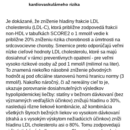
kardiovaskulárneho rizika
Je dokázané, že zníženie hladiny frakcie LDL
cholesterolu (LDL-C), ktorá približne zodpovedá frakcii
non-HDL v tabuľkách SCORE2 o 1 mmol/l vedie k
približne 20% zníženiu rizika chorobnosti a úmrtnosti na
srdcovocievne choroby. Smernice preto odporúčajú veľmi
nízke cieľové hodnoty LDL cholesterolu, ktoré sa majú
dosiahnuť v rámci preventívnych opatrení - pre veľmi
vysoko rizikové osoby až pod 1 mmol/l (milimol na liter).
To znamená niekoľko násobné zníženie pôvodných
hodnôt aj pod oficiálne stanovenú hornú hranicu normy (3
mmol/l). Nakoľko náročný, či až nereálny cieľ to je,
ukazuje porovnanie dosiahnuteľných výsledkov
hypolipidemickej liečby: statíny v bežnom dávkovaní (bez
významných vedľajších účinkov) znižujú hladinu o 30%,
nasledujú rôzne liekové kombinácie, až kombinácia
všetkých štyroch bežných liekov vo vysokom dávkovaní
(drahá a s vysokým výskytom nežiadúcich účinkov) zníži
hladinu LDL cholesterolu asi o 80%. Tomu zodpovedajú