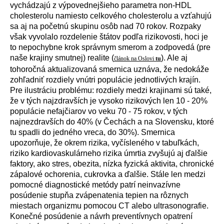
vychádzajú z výpovednejšieho parametra non-HDL
cholesterolu namiesto celkového cholesterolu a vzťahujú
sa aj na početnú skupinu osôb nad 70 rokov. Rozpaky
však vyvolalo rozdelenie štátov podľa rizikovosti, hoci je
to nepochybne krok správnym smerom a zodpovedá (pre
naše krajiny smutnej) realite (
). Ale aj
článok na Oslovi
tu
tohoročná aktualizovaná smernica uznáva, že nedokáže
zohľadniť rozdiely vnútri populácie jednotlivých krajín.
Pre ilustráciu problému: rozdiely medzi krajinami sú také,
že v tých najzdravších je vysoko rizikových len 10 - 20%
populácie nefajčiarov vo veku 70 - 75 rokov, v tých
najnezdravších do 40% (v Čechách a na Slovensku, ktoré
tu spadli do jedného vreca, do 30%). Smernica
upozorňuje, že okrem rizika, vyčísleného v tabuľkách,
riziko kardiovaskulárneho rizika úmrtia zvyšujú aj ďalšie
faktory, ako stres, obezita, nízka fyzická aktivita, chronické
zápalové ochorenia, cukrovka a ďalšie. Stále len medzi
pomocné diagnostické metódy patrí neinvazívne
posúdenie stupňa zvápenatenia tepien na rôznych
miestach organizmu pomocou CT alebo ultrasonografie.
Konečné posúdenie a návrh preventívnych opatrení