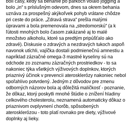
boli časy, kedy sa behanie po parkoch volalo jogging a
bolo „in“ s príslušným odevom, dnes sa okrem behania
uznáva za prospešný akýkoľvek pohyb vrátane chôdze
pri ceste do práce. „Zdravá strava“ prešla malými
úpravami a bola premenovala na „stredomorskú“ (a k
ľútosti mnohých bolo časom zakázané aj to malé
množstvo alkoholu, ktoré sa predtým pripúšťalo ako
zdravé). Diskusie o zdravých a nezdravých tukoch aspoň
navonok utíchli, vajíčka dostali podmienečnú amnestiu a
napríklad zázračné omega-3 mastné kyseliny sú na
odchode zo zoznamu zázračných prostriedkov - to sa
nakoniec týka všetkých výživových doplnkov, ktorých
priaznivý účinok v prevencii aterosklerózy nakoniec nebol
spoľahlivo potvrdený. Jedným z dôvodov pre zmenu
odborných názorov bola aj dôležitá maličkosť - poznanie,
že dôkaz, ktorý poskytli mnohé štúdie o znížení hladiny
celkového cholesterolu, neznamená automaticky dôkaz o
priaznivom ovplyvnení chorôb, spôsobených
aterosklerózou - toto platí rovnako pre diety, výživové
doplnky aj lieky.