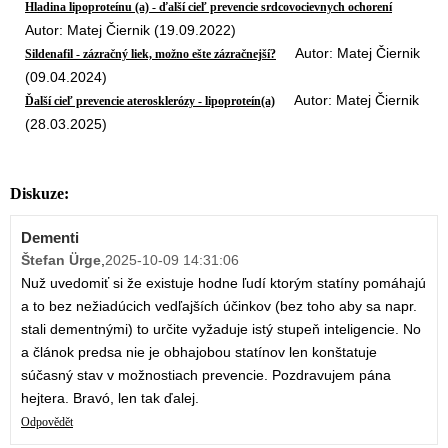
Hladina lipoproteínu (a) - ďalší cieľ prevencie srdcovocievnych ochorení
Autor: Matej Čiernik (19.09.2022)
Autor: Matej Čiernik
Sildenafil - zázračný liek, možno ešte zázračnejší?
(09.04.2024)
Autor: Matej Čiernik
Ďalší cieľ prevencie aterosklerózy - lipoproteín(a)
(28.03.2025)
Diskuze:
Dementi
Štefan Ürge
,
2025-10-09 14:31:06
Nuž uvedomiť si že existuje hodne ľudí ktorým statíny pomáhajú
a to bez nežiadúcich vedľajších účinkov (bez toho aby sa napr.
stali dementnými) to určite vyžaduje istý stupeň inteligencie. No
a článok predsa nie je obhajobou statínov len konštatuje
súčasný stav v možnostiach prevencie. Pozdravujem pána
hejtera. Bravó, len tak ďalej.
Odpovědět