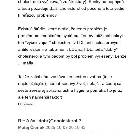
cholestreolu vyčnievajú zo štruktúry). Bunky ho neprijmú
a teda požadujú ďalši cholesterol od pečene a toto vedie
k reťazcu problémov.
Existujú štúdie, ktoré tvrdia, že tento problém je
problémom imunitného systému. Ten by totiž mal pokryť
ten "vyčnievajúci" cholesterol v LDL anticholesterovými
antitelieskami a tak zmeniť LDL na HDL, teda "dobrý"
cholesterol a tým pádom by bol problém vyriešený. Lenže
... mafia.
Takže zatial nám zostáva len nestresovať sa (to je
najdôležitejšie), nemať sedavý život, nefajčiť a čuduj sa
svete ževraj aj správna ústna hygiena pomáha (to je už
ale ten najmenši faktor).
Odpovědět
Re: A čo "dobrý" cholesterol ?
Matej Čiernik
,
2025-10-07 20:10:43