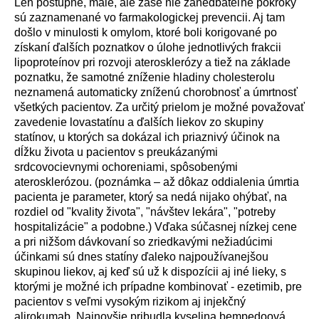
Len postupné, malé, ale zase nie zanedbateľné pokroky
sú zaznamenané vo farmakologickej prevencii. Aj tam
došlo v minulosti k omylom, ktoré boli korigované po
získaní ďalších poznatkov o úlohe jednotlivých frakcii
lipoproteínov pri rozvoji aterosklerózy a tiež na základe
poznatku, že samotné zníženie hladiny cholesterolu
neznamená automaticky zníženú chorobnosť a úmrtnosť
všetkých pacientov. Za určitý prielom je možné považovať
zavedenie lovastatínu a ďalších liekov zo skupiny
statínov, u ktorých sa dokázal ich priaznivý účinok na
dĺžku života u pacientov s preukázanými
srdcovocievnymi ochoreniami, spôsobenými
aterosklerózou. (poznámka – až dôkaz oddialenia úmrtia
pacienta je parameter, ktorý sa nedá nijako ohýbať, na
rozdiel od "kvality života", "návštev lekára", "potreby
hospitalizácie" a podobne.) Vďaka súčasnej nízkej cene
a pri nižšom dávkovaní so zriedkavými nežiadúcimi
účinkami sú dnes statíny ďaleko najpoužívanejšou
skupinou liekov, aj keď sú už k dispozícii aj iné lieky, s
ktorými je možné ich prípadne kombinovať - ezetimib, pre
pacientov s veľmi vysokým rizikom aj injekčný
alirokumab. Najnovšie pribudla kyselina bempedoov
á
,