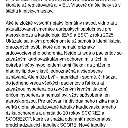
ktor
á
je už registrovan
á
aj v EU. Viaceré ďalšie lieky sú v
štádiu klinických testov.
Aké je zložité vytvoriť nejaký formálny návod, vidno aj z
aktualizovanej smernice európskych spoločností pre
aterosklerózu a kardiológiu (EAS a ESC) z roku 2025.
Ukázalo sa, akým problémom je už samotná identifikácia
ohrozených osôb, ktoré ale nemajú príznaky
srdcovocievneho ochorenia. Nejde tu teda o pacientov so
závažným kardiovaskulárnym ochorením, u tých je
potreba liečby hypolipidemikami (liekmi na zníženie
hladiny lipidov v krvi) jednoznačná a všeobecne
uznávaná. Ale môže byť – napríklad - sporné, či hádzať
do jedného vreca všetkých pacientov s ľahkou aj
závažnou hypertenziou (zvýšeným krvným tlakom),
pričom hypertenzia nemusí byť vždy spôsobená len
aterosklerózou. Pre určovaní individuálneho rizika majú
veľkú úlohu aktualizované tabuľky kardiovaskulárneho
rizika ochorenia a úmrtia do 10 rokov SCORE2 a
SCORE2OP, ktoré sa snažia odstrániť nedokonalosti
predchádzajúcich tabuliek SCORE. Nové tabuľky