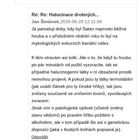
Re: Re: Halucinace drobných...
Jan Šimůnek
,
2026-06-28 12:11:58
Já pamatuji doby, kdy byl Satan naprosto běžná
houba a v příslušném období roku to byl na
mykologických exkursích banální nález.
K těm otravám asi tolik: Jde o to, že když tu houbu
po pár minutách od požití vyzvracíte, tak se
případné halucinogenní látky v ní obsažené prostě
nemohou projevit. A pokud jsou ty látky termolabilní
(jak uvádí článek pro ty čínské hřiby), tak jsou
zničeny současně se zničením toxinů, vyvolávajích
zvracení.
Jinak vím o patologické opilosti (včetně změny
stavu vědomí) po pravém hřibu požitém s
alkoholem, ale v tom případě šlo asi o genetickou
dispozici (jaká v tlustých knihách popsaná je).
Odpovědět