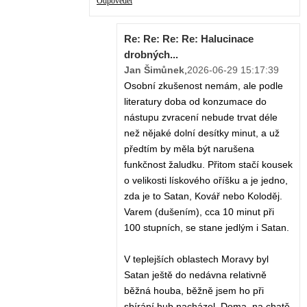
Odpovědět
Re: Re: Re: Re: Halucinace
drobných...
Jan Šimůnek
,
2026-06-29 15:17:39
Osobní zkušenost nemám, ale podle
literatury doba od konzumace do
nástupu zvracení nebude trvat déle
než nějaké dolní desítky minut, a už
předtím by měla být narušena
funkčnost žaludku. Přitom stačí kousek
o velikosti lískového oříšku a je jedno,
zda je to Satan, Kovář nebo Koloděj.
Varem (dušením), cca 10 minut při
100 stupních, se stane jedlým i Satan.
V teplejších oblastech Moravy byl
Satan ještě do nedávna relativně
běžná houba, běžně jsem ho při
sbírání hub nacházel. Doma, na chatě