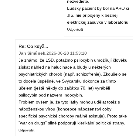
nezvediete.
Ľudský pacient by bol na ARO či
JIS, nie pripojený k bežnej
elektrickej zásuvke v laboratóriu.
Odpovědět
Re: Co když...
Jan Šimůnek
,
2026-06-28 11:53:10
Je známo, že LSD, potažmo psilocybin umožňují člověku
získat náhled na halucinace a bludy u některých
psychiatrických chorob (např. schizofrenie). Zkoušelo se
to docela úspěšně, ve Švýcarsku dokonce za tímto
účelem (ještě někdy do začátku 70. let) vyráběli
psilocybin pod názvem Indocybin.
Problém ovšem je, že tyto látky mohou udělat totéž s
náboženskou vírou (koncepce náboženství coby
specifické psychické choroby reálně existuje). Proto také
"war on drugs" silně podporují klerikální politické strany.
Odpovědět