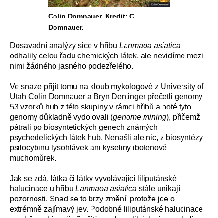
Colin Domnauer. Kredit: C.
Domnauer.
Dosavadní analýzy sice v hřibu
Lanmaoa asiatica
odhalily celou řadu chemických látek, ale nevidíme mezi
nimi žádného jasného podezřelého.
Ve snaze přijít tomu na kloub mykologové z University of
Utah Colin Domnauer a Bryn Dentinger přečetli genomy
53 vzorků hub z této skupiny v rámci hřibů a poté tyto
genomy důkladně vydolovali (
genome mining
), přičemž
pátrali po biosyntetických genech známých
psychedelických látek hub. Nenašli ale nic, z biosyntézy
psilocybinu lysohlávek ani kyseliny ibotenové
muchomůrek.
Jak se zdá, látka či látky vyvolávající liliputánské
halucinace u hřibu
Lanmaoa asiatica
stále unikají
pozornosti. Snad se to brzy změní, protože jde o
extrémně zajímavý jev. Podobné liliputánské halucinace