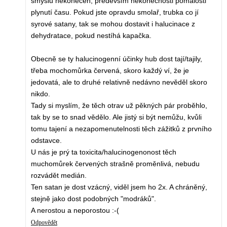
smyslu nekonečen, především nekonečnosti pomalosti
plynutí času. Pokud jste opravdu smolař, trubka co jí
syrové satany, tak se mohou dostavit i halucinace z
dehydratace, pokud nestíhá kapačka.
Obecně se ty halucinogenní účinky hub dost tají/tajily,
třeba mochomůrka červená, skoro každý ví, že je
jedovatá, ale to druhé relativně nedávno nevěděl skoro
nikdo.
Tady si myslím, že těch otrav už pěkných pár proběhlo,
tak by se to snad vědělo. Ale jistý si být nemůžu, kvůli
tomu tajení a nezapomenutelnosti těch zážitků z prvního
odstavce.
U nás je prý ta toxicita/halucinogenonost těch
muchomůrek červených strašně proměnlivá, nebudu
rozvádět medián.
Ten satan je dost vzácný, viděl jsem ho 2x. A chráněný,
stejně jako dost podobných "modráků".
A nerostou a neporostou :-(
Odpovědět