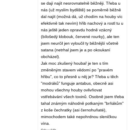
se dají najít nesrovnatelně běžněji. Třeba u
nás (už myslím bydliště) se poměrně běžně
dal najít (možná dá, už chodím na houby víc
efektivně tak nevím) hřib nachový a rostl tu u
nás ještě jeden opravdu hodně vzácný
(bílošedý klobouk, červené rourky), ale ten
jsem neurčil jen vyloučil ty běžnější včetně
satana (netrhal jsem je a po okoukaní
obcházel).
Jak moc zkušený houbař je ten s tím
změněným stavem vědomí po "pravém
hřibu", co to přesně u něj je? Třeba u těch
"modráků" funguje antabus, obecně asi
mohou všechny houby ovlivňovat
vstřebávání všech toxinů. Osobně jsem třeba
tahal známým náhodně potkaným "brňákům"
z koše čechratky (asi černohuňaté),
mimochodem také nepohrdnou sleničkou
vína.