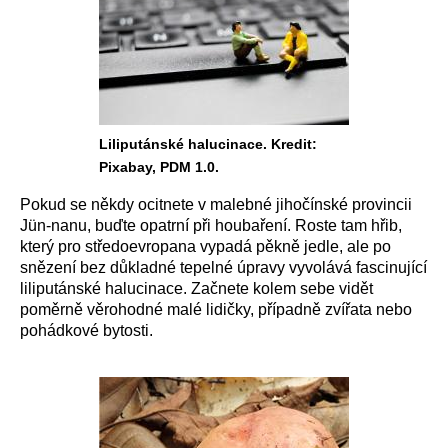
Liliputánské halucinace. Kredit:
Pixabay, PDM 1.0.
Pokud se někdy ocitnete v malebné jihočínské provincii
Jün-nanu, buďte opatrní při houbaření. Roste tam hřib,
který pro středoevropana vypadá pěkně jedle, ale po
snězení bez důkladné tepelné úpravy vyvolává fascinující
liliputánské halucinace. Začnete kolem sebe vidět
poměrně věrohodné malé lidičky, případně zvířata nebo
pohádkové bytosti.