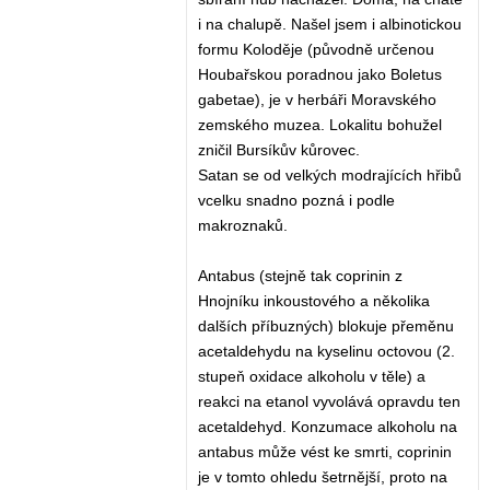
i na chalupě. Našel jsem i albinotickou
formu Koloděje (původně určenou
Houbařskou poradnou jako Boletus
gabetae), je v herbáři Moravského
zemského muzea. Lokalitu bohužel
zničil Bursíkův kůrovec.
Satan se od velkých modrajících hřibů
vcelku snadno pozná i podle
makroznaků.
Antabus (stejně tak coprinin z
Hnojníku inkoustového a několika
dalších příbuzných) blokuje přeměnu
acetaldehydu na kyselinu octovou (2.
stupeň oxidace alkoholu v těle) a
reakci na etanol vyvolává opravdu ten
acetaldehyd. Konzumace alkoholu na
antabus může vést ke smrti, coprinin
je v tomto ohledu šetrnější, proto na