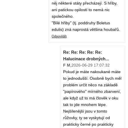
něj některé státy přecházejí. S hřiby,
ani patickou opilostí to nemá nic
společného.
"Bílé hřiby" (tj. poddruhy Boletus
edulis) zná naprostá většina houbařů.
Odpovědět
Re: Re: Re: Re: Re:
Halucinace drobných...
F M
,
2026-06-29 17:07:32
Pokud je máte nakoukané máte
to jednodušší. Osobně bych měl
problém určit něco na základě
"papírového" mírného zbarvení,
ale když už to má člověk v oku
tak to jde mnohem lépe.
Nejšílenější jsou v tomto
růžovky, ty se vyskytují od
prakticky černé po prakticky