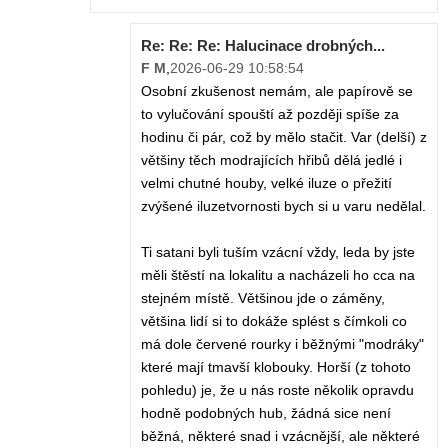
Re: Re: Re: Halucinace drobných...
F M
,
2026-06-29 10:58:54
Osobní zkušenost nemám, ale papírově se
to vylučování spouští až později spíše za
hodinu či pár, což by mělo stačit. Var (delší) z
většiny těch modrajících hřibů dělá jedlé i
velmi chutné houby, velké iluze o přežití
zvýšené iluzetvornosti bych si u varu nedělal.
Ti satani byli tuším vzácní vždy, leda by jste
měli štěstí na lokalitu a nacházeli ho cca na
stejném místě. Většinou jde o záměny,
většina lidí si to dokáže splést s čímkoli co
má dole červené rourky i běžnými "modráky"
které mají tmavší klobouky. Horší (z tohoto
pohledu) je, že u nás roste několik opravdu
hodně podobných hub, žádná sice není
běžná, některé snad i vzácnější, ale některé