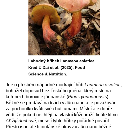
Lahodný hříbek Lanmaoa asiatica.
Kredit: Dai et al. (2025), Food
Science & Nutrition.
Jde o při sběru nápadně modrající hřib
Lanmaoa asiatica
,
bohužel doposud bez českého jména, který roste na
kořenech borovice jünnanské (
Pinus yunnanensis
).
Běžně se prodává na trzích v Jün-nanu a je považován
za pochoutku kvůli své chuti umami. Místní ale dobře
vědí, že pokud nechtějí na vlastní kůži prožít finále filmu
Ať žijí duchové
, musejí tyhle hříbky pořádně povařit.
Přesto jsou ale liliputánské otravy v Jün-nanu běžné.