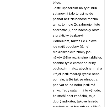
bílou.
Ještě upozorním na tyto: hřib
satanovitý (ale to asi nejde
poznat bez zkušeností možná
ani s, to moje 2x zahrnuje i tuto
alternativu), hřib nachový roste i
s prakticky bezbarvým
kloboukem, taktéž Le Galové
jde najít podobný (já ne).
Makroskopické znaky jsou
někdy těžko rozlišitelné i zblízka,
osobně tyhle chráněné hřiby
obcházím, natož abych je trhal a
krájel jestli modrají rychle nebo
pomalu, ještě tak se ohnout a
podívat se na nohu jestli má
síťku. Tedy satan má tu výhodu,
že starší dost zapáchá, to je
dobrý indikátor, takové hnízdo
starších musí být cítit na dálku?