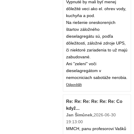
Vypnuté by mali byť menej
dôležité veci ako el. ohrev vody,
kuchyňa a pod.
Na riešenie oneskorených
štartov záložného
dieselagregátu sú, podľa
dôležitosti, záložné zdroje UPS,
či niektoré zariadenia to už majú
zabudované.
Ani "zelení" voči
dieselagregátom v
nemocniciach sabotáže nerobia.
Odpovědět
Re: Re: Re: Re: Re: Re: Co
když...
Jan Šimůnek
,
2026-06-30
19:13:00
MMCH, panu profesorovi Vašků