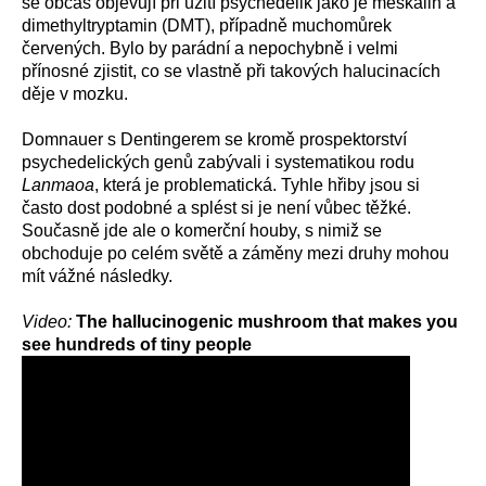
se občas objevují při užití psychedelik jako je meskalin a
dimethyltryptamin (DMT), případně muchomůrek
červených. Bylo by parádní a nepochybně i velmi
přínosné zjistit, co se vlastně při takových halucinacích
děje v mozku.
Domnauer s Dentingerem se kromě prospektorství
psychedelických genů zabývali i systematikou rodu
Lanmaoa
, která je problematická. Tyhle hřiby jsou si
často dost podobné a splést si je není vůbec těžké.
Současně jde ale o komerční houby, s nimiž se
obchoduje po celém světě a záměny mezi druhy mohou
mít vážné následky.
Video:
The hallucinogenic mushroom that makes you
see hundreds of tiny people