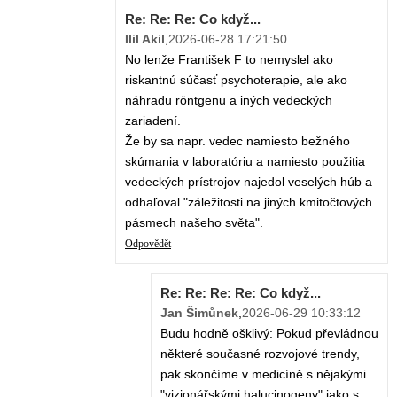
Re: Re: Re: Co když...
Ilil Akil
,
2026-06-28 17:21:50
No lenže František F to nemyslel ako
riskantnú súčasť psychoterapie, ale ako
náhradu röntgenu a iných vedeckých
zariadení.
Že by sa napr. vedec namiesto bežného
skúmania v laboratóriu a namiesto použitia
vedeckých prístrojov najedol veselých húb a
odhaľoval "záležitosti na jiných kmitočtových
pásmech našeho světa".
Odpovědět
Re: Re: Re: Re: Co když...
Jan Šimůnek
,
2026-06-29 10:33:12
Budu hodně ošklivý: Pokud převládnou
některé současné rozvojové trendy,
pak skončíme v medicíně s nějakými
"vizionářskými halucinogeny" jako s