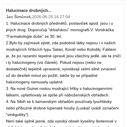
Halucinace drobných...
Jan Šimůnek
,
2026-06-25 16:27:04
1. Halucinace drobných předmětů, postaviček apod. jsou i u
jiných drog. Doporučuji "drbařskou" monografii V. Vondráčka
"Farmakologie duše" ze 30. let.
2.Bylo by zajímavé zjistit, zda podobné látky nejsou i v našich
modrajících hříbcích typu Satan, Kovář nebo Koloděj. Faktem
je, že po razantní tepelné úpravě jsou všechny jedlé, ale ta zničí
i ty halucinogeny (viz článek). Pokud nejsou (nebo ne
dostatečně) tepelně upravené, vyvolávají velmi silné zvracení
už do desítek minut po požití, takže by se případné
halucinogeny nemusely uplatnit.
3. Na nové Guinei rostou modrající hřiby s halucinogenními
látkami, uplatňovaly se spíše při náboženských obřadech.
4. Na Sibiři se k šamanským obřadům používaly lysohlávky
nebo příbuzné drobné lupenaté houby (Luskač uvádí označení
"siněgubky").
Není také úplně jasné, zda vysoký obsah kyseliny ibotenové v