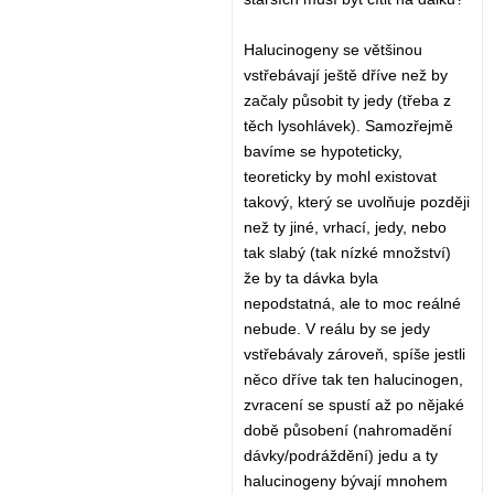
Halucinogeny se většinou
vstřebávají ještě dříve než by
začaly působit ty jedy (třeba z
těch lysohlávek). Samozřejmě
bavíme se hypoteticky,
teoreticky by mohl existovat
takový, který se uvolňuje později
než ty jiné, vrhací, jedy, nebo
tak slabý (tak nízké množství)
že by ta dávka byla
nepodstatná, ale to moc reálné
nebude. V reálu by se jedy
vstřebávaly zároveň, spíše jestli
něco dříve tak ten halucinogen,
zvracení se spustí až po nějaké
době působení (nahromadění
dávky/podráždění) jedu a ty
halucinogeny bývají mnohem