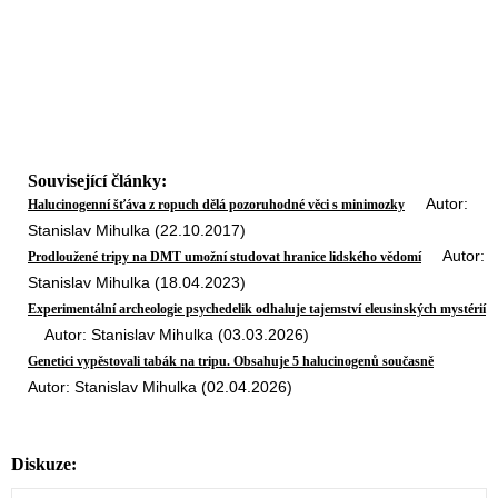
Související články:
Autor:
Halucinogenní šťáva z ropuch dělá pozoruhodné věci s minimozky
Stanislav Mihulka (22.10.2017)
Autor:
Prodloužené tripy na DMT umožní studovat hranice lidského vědomí
Stanislav Mihulka (18.04.2023)
Experimentální archeologie psychedelik odhaluje tajemství eleusinských mystérií
Autor: Stanislav Mihulka (03.03.2026)
Genetici vypěstovali tabák na tripu. Obsahuje 5 halucinogenů současně
Autor: Stanislav Mihulka (02.04.2026)
Diskuze: