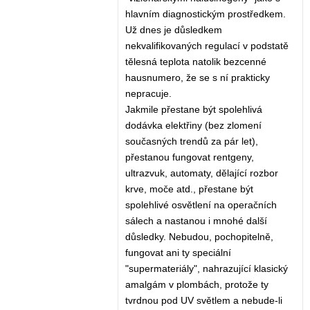
hlavním diagnostickým prostředkem.
Už dnes je důsledkem
nekvalifikovaných regulací v podstatě
tělesná teplota natolik bezcenné
hausnumero, že se s ní prakticky
nepracuje.
Jakmile přestane být spolehlivá
dodávka elektřiny (bez zlomení
současných trendů za pár let),
přestanou fungovat rentgeny,
ultrazvuk, automaty, dělající rozbor
krve, moče atd., přestane být
spolehlivé osvětlení na operačních
sálech a nastanou i mnohé další
důsledky. Nebudou, pochopitelně,
fungovat ani ty speciální
"supermateriály", nahrazující klasický
amalgám v plombách, protože ty
tvrdnou pod UV světlem a nebude-li