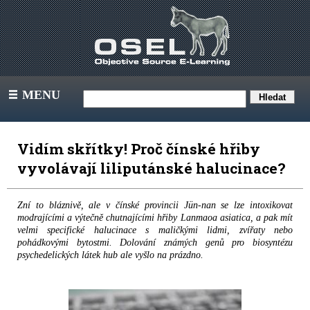
MENU
III
Vidím skřítky! Proč čínské hřiby
vyvolávají liliputánské halucinace?
Zní to bláznivě, ale v čínské provincii Jün-nan se lze intoxikovat
modrajícími a výtečně chutnajícími hřiby Lanmaoa asiatica, a pak mít
velmi specifické halucinace s maličkými lidmi, zvířaty nebo
pohádkovými bytostmi. Dolování známých genů pro biosyntézu
psychedelických látek hub ale vyšlo na prázdno.