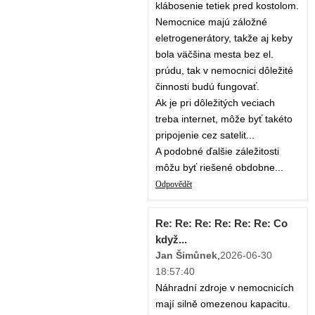
klábosenie tetiek pred kostolom.
Nemocnice majú záložné
eletrogenerátory, takže aj keby
bola väčšina mesta bez el.
prúdu, tak v nemocnici dôležité
činnosti budú fungovať.
Ak je pri dôležitých veciach
treba internet, môže byť takéto
pripojenie cez satelit...
A podobné ďalšie záležitosti
môžu byť riešené obdobne...
Odpovědět
Re: Re: Re: Re: Re: Re: Co
když...
Jan Šimůnek
,
2026-06-30
18:57:40
Náhradní zdroje v nemocnicích
mají silně omezenou kapacitu.