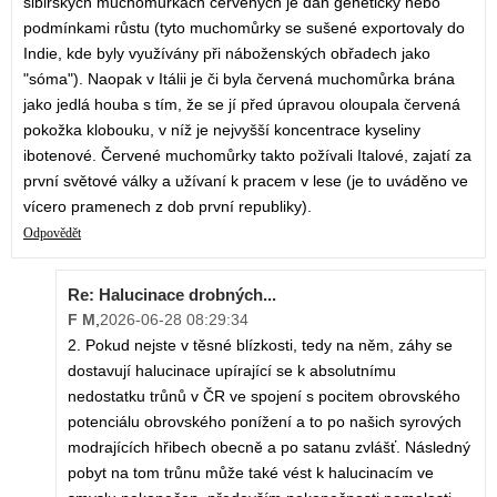
sibiřských muchomůrkách červených je dán geneticky nebo
podmínkami růstu (tyto muchomůrky se sušené exportovaly do
Indie, kde byly využívány při náboženských obřadech jako
"sóma"). Naopak v Itálii je či byla červená muchomůrka brána
jako jedlá houba s tím, že se jí před úpravou oloupala červená
pokožka klobouku, v níž je nejvyšší koncentrace kyseliny
ibotenové. Červené muchomůrky takto požívali Italové, zajatí za
první světové války a užívaní k pracem v lese (je to uváděno ve
vícero pramenech z dob první republiky).
Odpovědět
Re: Halucinace drobných...
F M
,
2026-06-28 08:29:34
2. Pokud nejste v těsné blízkosti, tedy na něm, záhy se
dostavují halucinace upírající se k absolutnímu
nedostatku trůnů v ČR ve spojení s pocitem obrovského
potenciálu obrovského ponížení a to po našich syrových
modrajících hřibech obecně a po satanu zvlášť. Následný
pobyt na tom trůnu může také vést k halucinacím ve