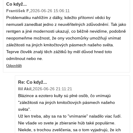
Co když...
František F
,
2026-06-26 15:06:11
Problematiku nahlížím z dálky, kdežto přítomní vědci by
nemuseli zanedbat jedno z neuvěřitelných zdůvodnění. Tak jako
rentgen a jiné modernosti ukazují, co běžně nevidíme, podobně
neopomeňme možnost, že ony vochomůrky umožňují vnímat
záležitosti na jiných kmitočtových pásmech našeho světa.
Teprve člověk znalý těch zážitků by měl důvod hned toto
odmítnout nebo ne.
Odpovědět
Re: Co když...
Ilil Akil
,
2026-06-26 21:11:21
Blázince a ezotero kulty sú plné osôb, čo vnímajú
"záležitosti na jiných kmitočtových pásmech našeho
světa".
Už len treba, aby sa na to "vnímanie" naladilo viac ľudí.
Nie všade vo svete je zbieranie húb také populárne.
Niekde, s trochou zveličenia, sa o tom vyjadrujú, že ich