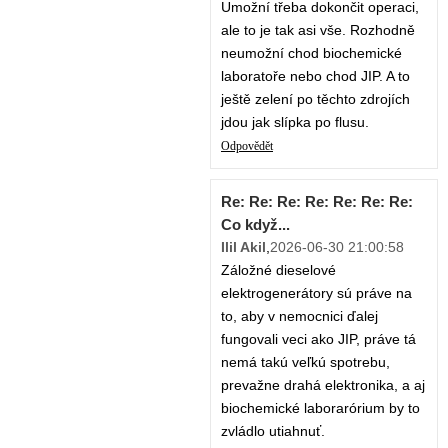
Umožní třeba dokončit operaci,
ale to je tak asi vše. Rozhodně
neumožní chod biochemické
laboratoře nebo chod JIP. A to
ještě zelení po těchto zdrojích
jdou jak slípka po flusu.
Odpovědět
Re: Re: Re: Re: Re: Re: Re:
Co když...
Ilil Akil
,
2026-06-30 21:00:58
Záložné dieselové
elektrogenerátory sú práve na
to, aby v nemocnici ďalej
fungovali veci ako JIP, práve tá
nemá takú veľkú spotrebu,
prevažne drahá elektronika, a aj
biochemické laborarórium by to
zvládlo utiahnuť.