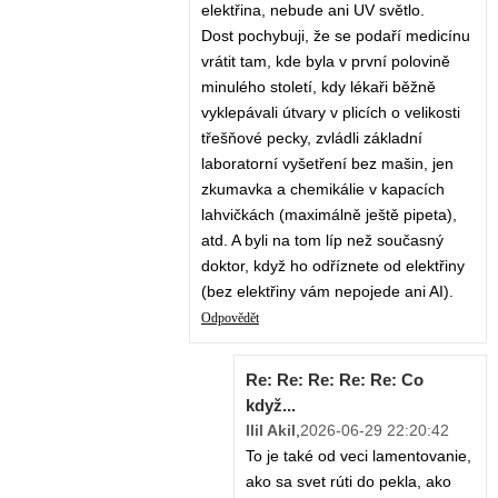
elektřina, nebude ani UV světlo.
Dost pochybuji, že se podaří medicínu
vrátit tam, kde byla v první polovině
minulého století, kdy lékaři běžně
vyklepávali útvary v plicích o velikosti
třešňové pecky, zvládli základní
laboratorní vyšetření bez mašin, jen
zkumavka a chemikálie v kapacích
lahvičkách (maximálně ještě pipeta),
atd. A byli na tom líp než současný
doktor, když ho odříznete od elektřiny
(bez elektřiny vám nepojede ani AI).
Odpovědět
Re: Re: Re: Re: Re: Co
když...
Ilil Akil
,
2026-06-29 22:20:42
To je také od veci lamentovanie,
ako sa svet rúti do pekla, ako