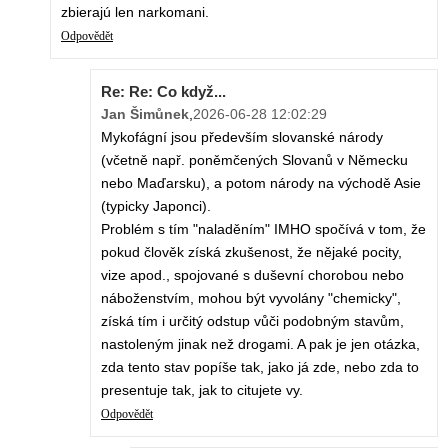
zbierajú len narkomani.
Odpovědět
Re: Re: Co když...
Jan Šimůnek
,
2026-06-28 12:02:29
Mykofágní jsou především slovanské národy
(včetně např. poněmčených Slovanů v Německu
nebo Maďarsku), a potom národy na východě Asie
(typicky Japonci).
Problém s tím "naladěním" IMHO spočívá v tom, že
pokud člověk získá zkušenost, že nějaké pocity,
vize apod., spojované s duševní chorobou nebo
náboženstvím, mohou být vyvolány "chemicky",
získá tím i určitý odstup vůči podobným stavům,
nastoleným jinak než drogami. A pak je jen otázka,
zda tento stav popíše tak, jako já zde, nebo zda to
presentuje tak, jak to citujete vy.
Odpovědět