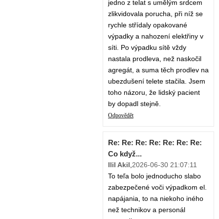
jedno z telat s umělým srdcem
zlikvidovala porucha, při níž se
rychle střídaly opakované
výpadky a nahození elektřiny v
síti. Po výpadku sítě vždy
nastala prodleva, než naskočil
agregát, a suma těch prodlev na
ubezdušení telete stačila. Jsem
toho názoru, že lidský pacient
by dopadl stejně.
Odpovědět
Re: Re: Re: Re: Re: Re: Re:
Co když...
Ilil Akil
,
2026-06-30 21:07:11
To teľa bolo jednoducho slabo
zabezpečené voči výpadkom el.
napájania, to na niekoho iného
než technikov a personál