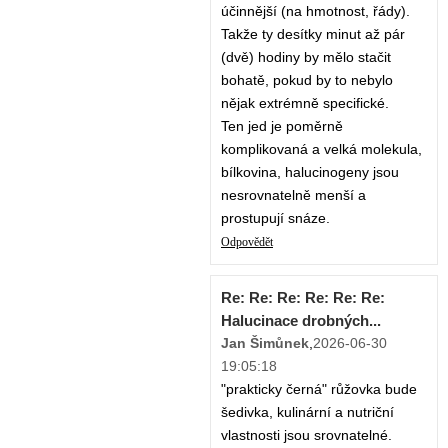
účinnější (na hmotnost, řády).
Takže ty desítky minut až pár
(dvě) hodiny by mělo stačit
bohatě, pokud by to nebylo
nějak extrémně specifické.
Ten jed je poměrně
komplikovaná a velká molekula,
bílkovina, halucinogeny jsou
nesrovnatelně menší a
prostupují snáze.
Odpovědět
Re: Re: Re: Re: Re: Re:
Halucinace drobných...
Jan Šimůnek
,
2026-06-30
19:05:18
"prakticky černá" růžovka bude
šedivka, kulinární a nutriční
vlastnosti jsou srovnatelné.