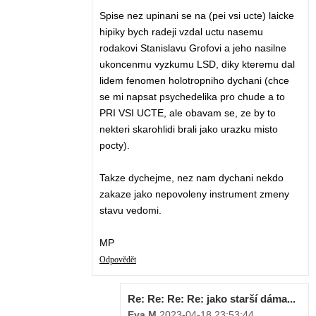
Spise nez upinani se na (pei vsi ucte) laicke
hipiky bych radeji vzdal uctu nasemu
rodakovi Stanislavu Grofovi a jeho nasilne
ukoncenmu vyzkumu LSD, diky kteremu dal
lidem fenomen holotropniho dychani (chce
se mi napsat psychedelika pro chude a to
PRI VSI UCTE, ale obavam se, ze by to
nekteri skarohlidi brali jako urazku misto
pocty).
Takze dychejme, nez nam dychani nekdo
zakaze jako nepovoleny instrument zmeny
stavu vedomi.
MP
Odpovědět
Re: Re: Re: Re: jako starší dáma...
Eva M
,
2023-04-18 23:53:44