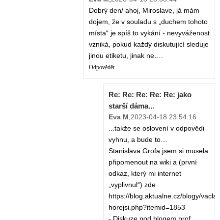
Dobrý den/ ahoj, Miroslave, já mám
dojem, že v souladu s „duchem tohoto
místa“ je spíš to vykání - nevyváženost
vzniká, pokud každý diskutující sleduje
jinou etiketu, jinak ne….
Odpovědět
Re: Re: Re: Re: Re: jako
starší dáma...
Eva M
,
2023-04-18 23:54:16
...takže se oslovení v odpovědi
vyhnu, a bude to…
Stanislava Grofa jsem si musela
připomenout na wiki a (první
odkaz, který mi internet
„vyplivnul“) zde
https://blog.aktualne.cz/blogy/vaclav
horejsi.php?itemid=1853
- Diskuze pod blogem prof.