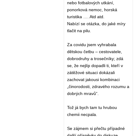
nebo fotbalových utkání,
ponorková nemoc, horská
turistika …. Atd atd.
Nabízí se otázka, do jaké míry
tlačit na pilu.
Za covidu jsem vyhrabala
dětskou četbu – cestovatele,
dobrodruhy a trosečníky; zdá
se, že nejlíp dopadli ti, kteří v
zátěžové situaci dokázali
zachovat jakousi kombinaci
„činorodosti, zdravého rozumu a
dobrých mravů“.
Tož já bych tam tu hrubou
chemii necpala.
Se zájmem si přečtu případné
další příspěvky do diskuze.