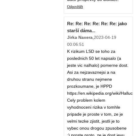
Odpovědět
Re: Re: Re: Re: Re: Re: jako
starší dáma...
Jirka Naxera
,
2023-04-19
00:06:51
K rizikum LSD se toho za
poslednich 50 let napsalo (a
jeste vic nalhalo) pomerne dost.
Asi za nejzavaznejsi a na
druhou stranu nejmene
prozkoumane, je HPPD
https://en.wikipedia.org/wiki/Hallu
Cely problem kolem
vyhodnoceni rizika v tomhle
pripade je proste v tom, ze je
velmi tezke zjistit, jestli je to
vybec onou drogou zpusobene
:) proste proto, ze je dost jevu,