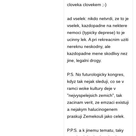
cloveka clovekem ;-)
ad vselek: nikdo netvrdi, ze to je
vselek, kazdopadne na nektere
nemoci (typicky deprese) to je
ucinny lek. A pri rekreacnim uziti
nereknu neskodny, ale
kazdopadne mene skodlivy nez
jine, legalni drogy.
P.S. No futurologicky kongres,
kdyz tak nejak sleduji, co se v
ramci woke kultury deje v
"nejvyspelejsich zemich", tak
zacinam verit, ze emzaci existuji
a nejakym halucinogenem
praskuji Zemekouli jako celek.
P.P.S. a k jinemu tematu, taky