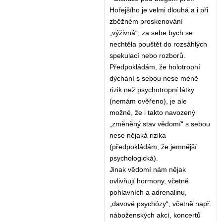
Hořejšího je velmi dlouhá a i při
zběžném proskenování
„výživná“; za sebe bych se
nechtěla pouštět do rozsáhlých
spekulací nebo rozborů.
Předpokládám, že holotropní
dýchání s sebou nese méně
rizik než psychotropní látky
(nemám ověřeno), je ale
možné, že i takto navozený
„změněný stav vědomí“ s sebou
nese nějaká rizika
(předpokládám, že jemnější
psychologická).
Jinak vědomí nám nějak
ovlivňují hormony, včetně
pohlavních a adrenalinu,
„davové psychózy“, včetně např.
náboženských akcí, koncertů