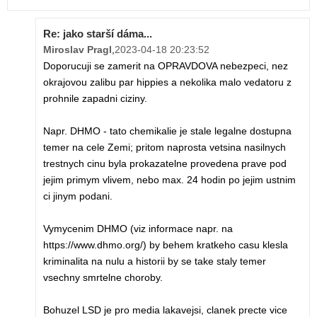
Re: jako starší dáma...
Miroslav Pragl
,
2023-04-18 20:23:52
Doporucuji se zamerit na OPRAVDOVA nebezpeci, nez
okrajovou zalibu par hippies a nekolika malo vedatoru z
prohnile zapadni ciziny.
Napr. DHMO - tato chemikalie je stale legalne dostupna
temer na cele Zemi; pritom naprosta vetsina nasilnych
trestnych cinu byla prokazatelne provedena prave pod
jejim primym vlivem, nebo max. 24 hodin po jejim ustnim
ci jinym podani.
Vymycenim DHMO (viz informace napr. na
https://www.dhmo.org/) by behem kratkeho casu klesla
kriminalita na nulu a historii by se take staly temer
vsechny smrtelne choroby.
Bohuzel LSD je pro media lakavejsi, clanek precte vice