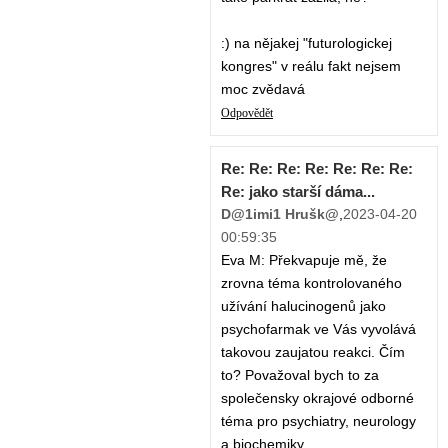
:) na nějakej "futurologickej
kongres" v reálu fakt nejsem
moc zvědavá
Odpovědět
Re: Re: Re: Re: Re: Re: Re:
Re: jako starší dáma...
D@1imi1 Hrušk@
,
2023-04-20
00:59:35
Eva M: Překvapuje mě, že
zrovna téma kontrolovaného
užívání halucinogenů jako
psychofarmak ve Vás vyvolává
takovou zaujatou reakci. Čím
to? Považoval bych to za
společensky okrajové odborné
téma pro psychiatry, neurology
a biochemiky...