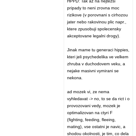
HPPD: Tak az na nejtezsi
pripady to neni zrovna moc
rizikove (v porovnani s cirhozou
jater nebo rakovinou plic napr.,
ktere zpusobuji spolecensky
akceptovane legalni drogy).
Jinak mame tu generaci hippies,
kteri jeli psychedelika ve velkem
zhruba v duchodovem veku, a
nejake masivni vymirani se
nekona.
ad mozek vi, ze nema
vyhledavat -> no, to se da rict i o
provozovani vedy, mozek je
optimalizovan na ctyri F
(fighting, feeding, fleeing,
mating), vse ostatni je navic, a
shodou okolnosti, je tim, co dela