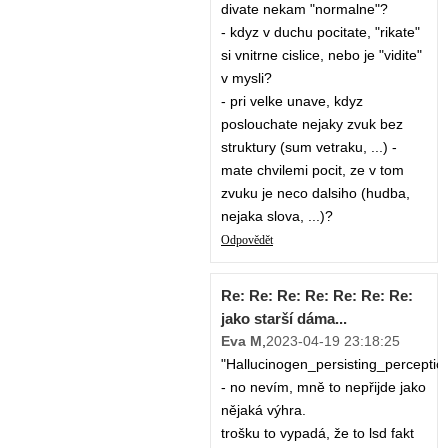
divate nekam "normalne"?
- kdyz v duchu pocitate, "rikate"
si vnitrne cislice, nebo je "vidite"
v mysli?
- pri velke unave, kdyz
poslouchate nejaky zvuk bez
struktury (sum vetraku, ...) -
mate chvilemi pocit, ze v tom
zvuku je neco dalsiho (hudba,
nejaka slova, ...)?
Odpovědět
Re: Re: Re: Re: Re: Re: Re:
jako starší dáma...
Eva M
,
2023-04-19 23:18:25
"Hallucinogen_persisting_perceptio
- no nevím, mně to nepřijde jako
nějaká výhra.
trošku to vypadá, že to lsd fakt