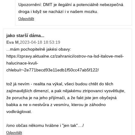
Upozornění: DMT je ilegální a potenciálně nebezpečná
droga i když se nachází i v našem mozku.
Odpovědět
jako starší dáma...
Eva M
,
2023-04-18 18:53:19
...mám pochopitelně jakési obavy:
https://zpravy.aktualne.cz/zahranici/ostrov-na-lsd-italove-meli-
halucinace-kvuli-
chlebu/r~2e771becd93e11edb1f50cc47ab5f122/
tož já nevím - realita na výkal, všeci budou chtět do těch
zajímavějších dimenzí, a pak nějakému ztripovanci vysvětlujte,
že porucha je na jeho přijímači, a že fakt jste jen obyčejná
babka a ne x-nestvůra z vesmíru, kterou je záhodno
vodkráglovat.
/ono občas někomu hrábne i "jen tak"..../
Odpovědět