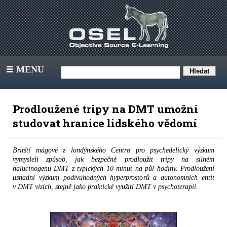
MENU
III
Prodloužené tripy na DMT umožní
studovat hranice lidského vědomí
Britští mágové z londýnského Centra pro psychedelický výzkum
vymysleli způsob, jak bezpečně prodloužit tripy na silném
halucinogenu DMT z typických 10 minut na půl hodiny. Prodloužení
usnadní výzkum podivuhodných hyperprostorů a autonomních entit
v DMT vizích, stejně jako praktické využití DMT v psychoterapii.