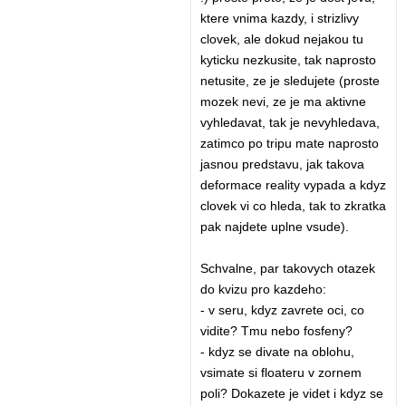
ktere vnima kazdy, i strizlivy
clovek, ale dokud nejakou tu
kyticku nezkusite, tak naprosto
netusite, ze je sledujete (proste
mozek nevi, ze je ma aktivne
vyhledavat, tak je nevyhledava,
zatimco po tripu mate naprosto
jasnou predstavu, jak takova
deformace reality vypada a kdyz
clovek vi co hleda, tak to zkratka
pak najdete uplne vsude).
Schvalne, par takovych otazek
do kvizu pro kazdeho:
- v seru, kdyz zavrete oci, co
vidite? Tmu nebo fosfeny?
- kdyz se divate na oblohu,
vsimate si floateru v zornem
poli? Dokazete je videt i kdyz se