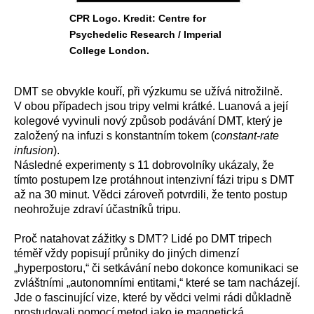
CPR Logo. Kredit: Centre for
Psychedelic Research / Imperial
College London.
DMT se obvykle kouří, při výzkumu se užívá nitrožilně.
V obou případech jsou tripy velmi krátké. Luanová a její
kolegové vyvinuli nový způsob podávání DMT, který je
založený na infuzi s konstantním tokem (
constant-rate
infusion
).
Následné experimenty s 11 dobrovolníky ukázaly, že
tímto postupem lze protáhnout intenzivní fázi tripu s DMT
až na 30 minut. Vědci zároveň potvrdili, že tento postup
neohrožuje zdraví účastníků tripu.
Proč natahovat zážitky s DMT? Lidé po DMT tripech
téměř vždy popisují průniky do jiných dimenzí
„hyperpostoru,“ či setkávání nebo dokonce komunikaci se
zvláštními „autonomními entitami,“ které se tam nacházejí.
Jde o fascinující vize, které by vědci velmi rádi důkladně
prostudovali pomocí metod jako je magnetická