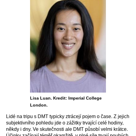
Lisa Luan. Kredit: Imperial College
London.
Lidé na tripu s DMT typicky ztrácejí pojem o čase. Z jejich
subjektivního pohledu jde o zážitky trvající celé hodiny,
někdy i dny. Ve skutečnosti ale DMT působí velmi krátce.
Účinky začínají téměř okamžitě, v plné síle trvají pouhých