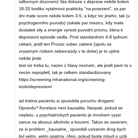
odbornym dozorem) Vas dokaze z deprese nekde kolem
18-20 bodiku vytahnout prakticky "na posezeni", za par
dni mate score nekde kolem 3-5, a kdyz nic jineho, tak (u
psychogenniho puvodu) ziskate par mesicu, kdy mate
dostatek sily a energie vyresit puvodni pricinu, ktera k
depresivni epizode vedla. Proti standardnim 4-8 tydnum
cekani, jestli ten Prozac vubec zabere (spolu se
zvysenym rizikem sebevrazdy v te dobe) je to uplne
nekde jinde.
test viz treba tu, nazev z hlavy neznam, ale jestli jsem to s
necim nepopletl, tak je celkem standardizovany
https://screening.mhanational.org/screening-
tools/depression/
ad tretina pacientu si zpusobila poruchu drogami:
Opravdu? Korelace neni kausalita. Naopak, pokud se
nepletu, u psychiatrickych pacientu je mnohem vyssi
sance na abusus alkoholu a koureni. Takze se zaverem,
ze si problem _kausalne_ zpusobili uzivanim drog bych
byl velmi, velmi opatrny. (Ano, pokud byste mluvil o uziti