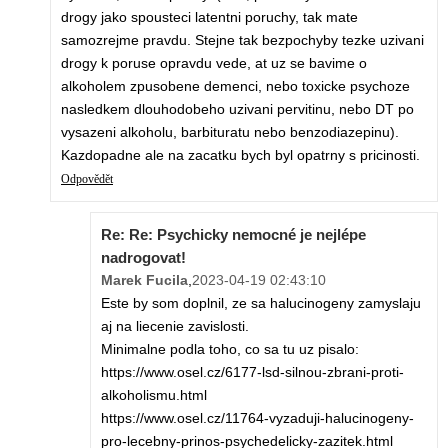
drogy jako spousteci latentni poruchy, tak mate
samozrejme pravdu. Stejne tak bezpochyby tezke uzivani
drogy k poruse opravdu vede, at uz se bavime o
alkoholem zpusobene demenci, nebo toxicke psychoze
nasledkem dlouhodobeho uzivani pervitinu, nebo DT po
vysazeni alkoholu, barbituratu nebo benzodiazepinu).
Kazdopadne ale na zacatku bych byl opatrny s pricinosti.
Odpovědět
Re: Re: Psychicky nemocné je nejlépe
nadrogovat!
Marek Fucila
,
2023-04-19 02:43:10
Este by som doplnil, ze sa halucinogeny zamyslaju
aj na liecenie zavislosti.
Minimalne podla toho, co sa tu uz pisalo:
https://www.osel.cz/6177-lsd-silnou-zbrani-proti-
alkoholismu.html
https://www.osel.cz/11764-vyzaduji-halucinogeny-
pro-lecebny-prinos-psychedelicky-zazitek.html