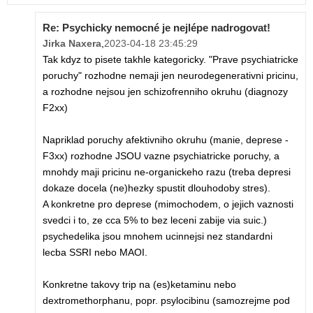
Re: Psychicky nemocné je nejlépe nadrogovat!
Jirka Naxera
,
2023-04-18 23:45:29
Tak kdyz to pisete takhle kategoricky. "Prave psychiatricke
poruchy" rozhodne nemaji jen neurodegenerativni pricinu,
a rozhodne nejsou jen schizofrenniho okruhu (diagnozy
F2xx)
Napriklad poruchy afektivniho okruhu (manie, deprese -
F3xx) rozhodne JSOU vazne psychiatricke poruchy, a
mnohdy maji pricinu ne-organickeho razu (treba depresi
dokaze docela (ne)hezky spustit dlouhodoby stres).
A konkretne pro deprese (mimochodem, o jejich vaznosti
svedci i to, ze cca 5% to bez leceni zabije via suic.)
psychedelika jsou mnohem ucinnejsi nez standardni
lecba SSRI nebo MAOI.
Konkretne takovy trip na (es)ketaminu nebo
dextromethorphanu, popr. psylocibinu (samozrejme pod