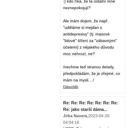
:) kdo říká, že ta ostatní mne
neznepokojují?
Ale mám dojem, že např.
"uděláme si mejdan s
antidepresivy" (tj. masové
"lidové" šíření za "zábavnými"
účelemi) z nějakého důvodu
moc nehrozí, ne?
/nechme teď stranou detaily,
předpokládám, že je zřejmé, co
mám na mysli..../
Odpovědět
Re: Re: Re: Re: Re: Re: Re:
Re: jako starší dáma...
Jirka Naxera
,
2023-04-20
04:04:16