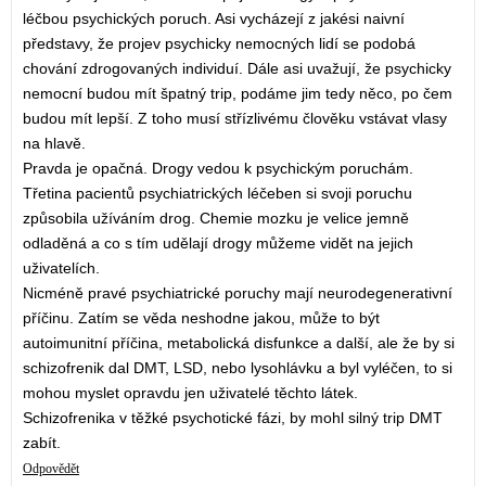
léčbou psychických poruch. Asi vycházejí z jakési naivní
představy, že projev psychicky nemocných lidí se podobá
chování zdrogovaných individuí. Dále asi uvažují, že psychicky
nemocní budou mít špatný trip, podáme jim tedy něco, po čem
budou mít lepší. Z toho musí střízlivému člověku vstávat vlasy
na hlavě.
Pravda je opačná. Drogy vedou k psychickým poruchám.
Třetina pacientů psychiatrických léčeben si svoji poruchu
způsobila užíváním drog. Chemie mozku je velice jemně
odladěná a co s tím udělají drogy můžeme vidět na jejich
uživatelích.
Nicméně pravé psychiatrické poruchy mají neurodegenerativní
příčinu. Zatím se věda neshodne jakou, může to být
autoimunitní příčina, metabolická disfunkce a další, ale že by si
schizofrenik dal DMT, LSD, nebo lysohlávku a byl vyléčen, to si
mohou myslet opravdu jen uživatelé těchto látek.
Schizofrenika v těžké psychotické fázi, by mohl silný trip DMT
zabít.
Odpovědět