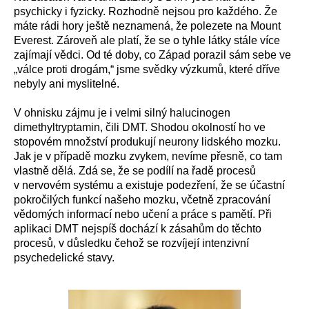
psychicky i fyzicky. Rozhodně nejsou pro každého. Že
máte rádi hory ještě neznamená, že polezete na Mount
Everest. Zároveň ale platí, že se o tyhle látky stále více
zajímají vědci. Od té doby, co Západ porazil sám sebe ve
„válce proti drogám,“ jsme svědky výzkumů, které dříve
nebyly ani myslitelné.
V ohnisku zájmu je i velmi silný halucinogen
dimethyltryptamin, čili DMT. Shodou okolností ho ve
stopovém množství produkují neurony lidského mozku.
Jak je v případě mozku zvykem, nevíme přesně, co tam
vlastně dělá. Zdá se, že se podílí na řadě procesů
v nervovém systému a existuje podezření, že se účastní
pokročilých funkcí našeho mozku, včetně zpracování
vědomých informací nebo učení a práce s pamětí. Při
aplikaci DMT nejspíš dochází k zásahům do těchto
procesů, v důsledku čehož se rozvíjejí intenzivní
psychedelické stavy.