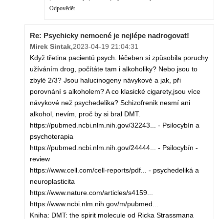
Odpovědět
Re: Psychicky nemocné je nejlépe nadrogovat!
Mirek Sintak
,
2023-04-19 21:04:31
Když třetina pacientů psych. léčeben si způsobila poruchy
užíváním drog, počítáte tam i alkoholiky? Nebo jsou to
zbylé 2/3? Jsou halucinogeny návykové a jak, při
porovnání s alkoholem? A co klasické cigarety,jsou více
návykové než psychedelika? Schizofrenik nesmí ani
alkohol, nevím, proč by si bral DMT.
https://pubmed.ncbi.nlm.nih.gov/32243... - Psilocybín a
psychoterapia
https://pubmed.ncbi.nlm.nih.gov/24444... - Psilocybín -
review
https://www.cell.com/cell-reports/pdf... - psychedeliká a
neuroplasticita
https://www.nature.com/articles/s4159...
https://www.ncbi.nlm.nih.gov/m/pubmed...
Kniha: DMT: the spirit molecule od Ricka Strassmana