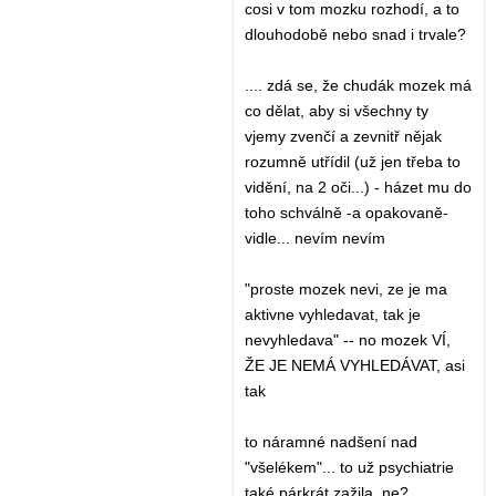
cosi v tom mozku rozhodí, a to
dlouhodobě nebo snad i trvale?
.... zdá se, že chudák mozek má
co dělat, aby si všechny ty
vjemy zvenčí a zevnitř nějak
rozumně utřídil (už jen třeba to
vidění, na 2 oči...) - házet mu do
toho schválně -a opakovaně-
vidle... nevím nevím
"proste mozek nevi, ze je ma
aktivne vyhledavat, tak je
nevyhledava" -- no mozek VÍ,
ŽE JE NEMÁ VYHLEDÁVAT, asi
tak
to náramné nadšení nad
"všelékem"... to už psychiatrie
také párkrát zažila, ne?