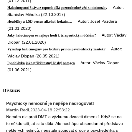
(01.12.2011)
Autor:
Halucinogenní šťáva z ropuch dělá pozoruhodné věci s minimozky
Stanislav Mihulka (22.10.2017)
Autor: Josef Pazdera
Houbičky a LSD versus alkohol, kokain,…
(21.01.2020)
Autor: Václav
Jaký halucinogen se nejlépe hodí k terapeutickým účelům?
Diopan (22.01.2020)
Autor:
Vyžadují halucinogeny pro léčebný přínos psychedelický zážitek?
Václav Diopan (26.05.2021)
Autor: Václav Diopan
Lysohlávka jako příležitostný lidský patogen
(01.06.2021)
Diskuze:
Psychicky nemocné je nejlépe nadrogovat!
Martin Redl
,
2023-04-18 22:53:22
Nemám nic proti DMT a výzkumu dvaceti dimenzí. Když se na
to někdo cítí, ať si to dělá. Ale nechápu obsendantní představu
některých jedinců, neustále spojovat drogy a psychedelika s