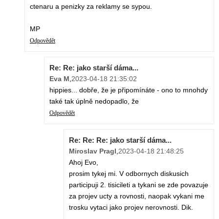
ctenaru a penizky za reklamy se sypou.
MP
Odpovědět
Re: Re: jako starší dáma...
Eva M
,
2023-04-18 21:35:02
hippies... dobře, že je připomínáte - ono to mnohdy
také tak úplně nedopadlo, že
Odpovědět
Re: Re: Re: jako starší dáma...
Miroslav Pragl
,
2023-04-18 21:48:25
Ahoj Evo,
prosim tykej mi. V odbornych diskusich
participuji 2. tisicileti a tykani se zde povazuje
za projev ucty a rovnosti, naopak vykani me
trosku vytaci jako projev nerovnosti. Dik.