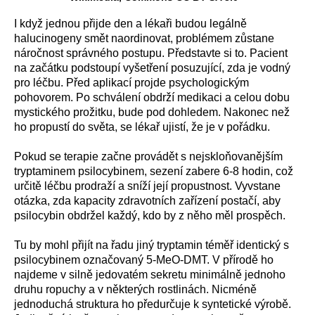
I když jednou přijde den a lékaři budou legálně
halucinogeny smět naordinovat, problémem zůstane
náročnost správného postupu. Představte si to. Pacient
na začátku podstoupí vyšetření posuzující, zda je vodný
pro léčbu. Před aplikací projde psychologickým
pohovorem. Po schválení obdrží medikaci a celou dobu
mystického prožitku, bude pod dohledem. Nakonec než
ho propustí do světa, se lékař ujistí, že je v pořádku.
Pokud se terapie začne provádět s nejskloňovanějším
tryptaminem psilocybinem, sezení zabere 6-8 hodin, což
určitě léčbu prodraží a sníží její propustnost. Vyvstane
otázka, zda kapacity zdravotních zařízení postačí, aby
psilocybin obdržel každý, kdo by z něho měl prospěch.
Tu by mohl přijít na řadu jiný tryptamin téměř identický s
psilocybinem označovaný 5-MeO-DMT. V přírodě ho
najdeme v silně jedovatém sekretu minimálně jednoho
druhu ropuchy a v některých rostlinách. Nicméně
jednoduchá struktura ho předurčuje k syntetické výrobě.