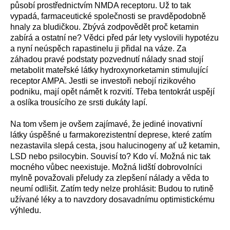
působí prostřednictvím NMDA receptoru. Už to tak
vypadá, farmaceutické společnosti se pravděpodobně
hnaly za bludičkou. Zbývá zodpovědět proč ketamin
zabírá a ostatní ne? Vědci před pár lety vyslovili hypotézu
a nyní neúspěch rapastinelu ji přidal na váze. Za
záhadou pravé podstaty pozvednutí nálady snad stojí
metabolit mateřské látky hydroxynorketamin stimulující
receptor AMPA. Jestli se investoři nebojí rizikového
podniku, mají opět námět k rozvití. Třeba tentokrát uspějí
a oslíka trousícího ze srsti dukáty lapí.
Na tom všem je ovšem zajímavé, že jediné inovativní
látky úspěšné u farmakorezistentní deprese, které zatím
nezastavila slepá cesta, jsou halucinogeny ať už ketamin,
LSD nebo psilocybin. Souvisí to? Kdo ví. Možná nic tak
mocného vůbec neexistuje. Možná lidští dobrovolníci
mylně považovali přeludy za zlepšení nálady a věda to
neumí odlišit. Zatím tedy nelze prohlásit: Budou to rutině
užívané léky a to navzdory dosavadnímu optimistickému
výhledu.