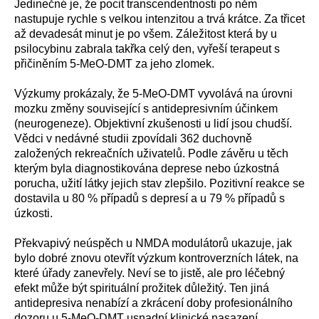
Jedinečné je, že pocit transcendentnosti po něm
nastupuje rychle s velkou intenzitou a trvá krátce. Za třicet
až devadesát minut je po všem. Záležitost která by u
psilocybinu zabrala takřka celý den, vyřeší terapeut s
přičiněním 5-MeO-DMT za jeho zlomek.
Výzkumy prokázaly, že 5-MeO-DMT vyvolává na úrovni
mozku změny související s antidepresivním účinkem
(neurogeneze). Objektivní zkušenosti u lidí jsou chudší.
Vědci v nedávné studii zpovídali 362 duchovně
založených rekreačních uživatelů. Podle závěru u těch
kterým byla diagnostikována deprese nebo úzkostná
porucha, užití látky jejich stav zlepšilo. Pozitivní reakce se
dostavila u 80 % případů s depresí a u 79 % případů s
úzkosti.
Překvapivý neúspěch u NMDA modulátorů ukazuje, jak
bylo dobré znovu otevřít výzkum kontroverzních látek, na
které úřady zanevřely. Neví se to jistě, ale pro léčebný
efekt může být spirituální prožitek důležitý. Ten jiná
antidepresiva nenabízí a zkrácení doby profesionálního
dozoru u 5-MeO-DMT usnadní klinické nasazení.