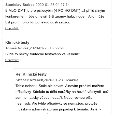
Stanislav Brabec
,
2020-01-28 04:27:14
5-MeO-DMT je pro psilocybin (4-PO-HO-DMT) až příliš silným
konkurentem. Jde o nejsilnější známý halucinogen. A to může
být pro mnoho lidí poněkud odstrašující.
Odpovědět
Klinické testy
Tomáš Novák
,
2020-01-23 15:55:54
Bude to někdy skutečně testováno ve velkém?
Odpovědět
Re: Klinické testy
Krtecek Krtecek
,
2020-01-23 16:44:03
Tohle neberu. Stále nic nevím. A nevím proč mi mažete
příspěvky. Kdekdo tu dělá narážky na hezké vědkyně, což
sem tematicky vůbec nepatří. Nebo rovnou píše
nesmysly. Ale tyhle příspěvky se nemažou, protože
mužským administrátorům připadají k tématu. Jistě, k