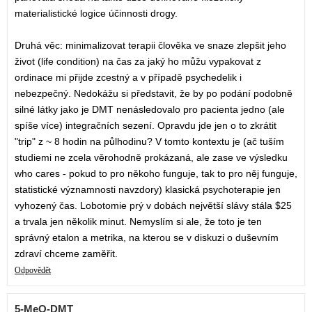
materialistické logice účinnosti drogy.
Druhá věc: minimalizovat terapii člověka ve snaze zlepšit jeho
život (life condition) na čas za jaký ho můžu vypakovat z
ordinace mi přijde zcestný a v případě psychedelik i
nebezpečný. Nedokážu si představit, že by po podání podobně
silné látky jako je DMT nenásledovalo pro pacienta jedno (ale
spíše více) integračních sezení. Opravdu jde jen o to zkrátit
"trip" z ~ 8 hodin na půlhodinu? V tomto kontextu je (ač tuším
studiemi ne zcela věrohodně prokázaná, ale zase ve výsledku
who cares - pokud to pro někoho funguje, tak to pro něj funguje,
statistické významnosti navzdory) klasická psychoterapie jen
vyhozený čas. Lobotomie prý v dobách největší slávy stála $25
a trvala jen několik minut. Nemyslím si ale, že toto je ten
správný etalon a metrika, na kterou se v diskuzi o duševním
zdraví chceme zaměřit.
Odpovědět
5-MeO-DMT