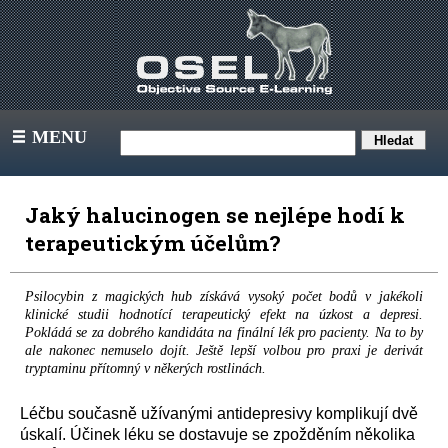
MENU
III
Jaký halucinogen se nejlépe hodí k
terapeutickým účelům?
Psilocybin z magických hub získává vysoký počet bodů v jakékoli
klinické studii hodnotící terapeutický efekt na úzkost a depresi.
Pokládá se za dobrého kandidáta na finální lék pro pacienty. Na to by
ale nakonec nemuselo dojít. Ještě lepší volbou pro praxi je derivát
tryptaminu přítomný v někerých rostlinách.
Léčbu současně užívanými antidepresivy komplikují dvě
úskalí. Účinek léku se dostavuje se zpožděním několika