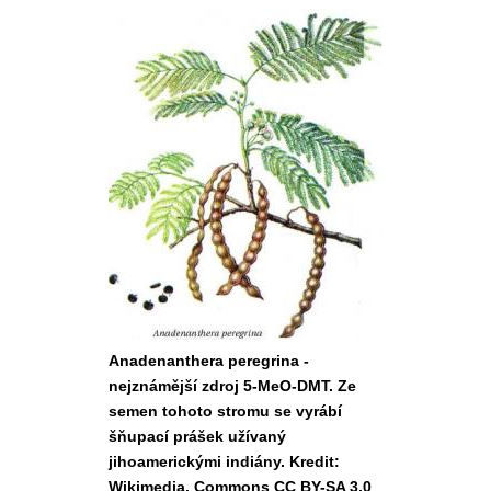
Anadenanthera peregrina -
nejznámější zdroj 5-MeO-DMT. Ze
semen tohoto stromu se vyrábí
šňupací prášek užívaný
jihoamerickými indiány. Kredit:
Wikimedia, Commons CC BY-SA 3.0