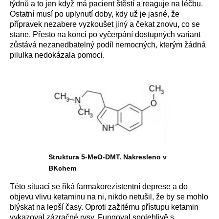
týdnů a to jen když má pacient štěstí a reaguje na léčbu.
Ostatní musí po uplynutí doby, kdy už je jasné, že
přípravek nezabere vyzkoušet jiný a čekat znovu, co se
stane. Přesto na konci po vyčerpání dostupných variant
zůstává nezanedbatelný podíl nemocných, kterým žádná
pilulka nedokázala pomoci.
Struktura 5-MeO-DMT. Nakresleno v
BKchem
Této situaci se říká farmakorezistentní deprese a do
objevu vlivu ketaminu na ni, nikdo netušil, že by se mohlo
blýskat na lepší časy. Oproti zažitému přístupu ketamin
vykazoval zázračné rysy. Fungoval spolehlivě s