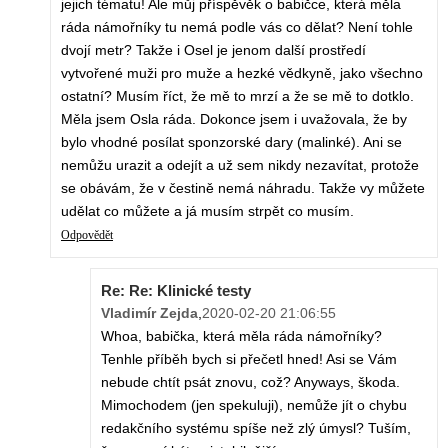
jejich tématu! Ale můj příspěvěk o babičce, která měla
ráda námořníky tu nemá podle vás co dělat? Není tohle
dvojí metr? Takže i Osel je jenom další prostředí
vytvořené muži pro muže a hezké vědkyně, jako všechno
ostatní? Musím říct, že mě to mrzí a že se mě to dotklo.
Měla jsem Osla ráda. Dokonce jsem i uvažovala, že by
bylo vhodné posílat sponzorské dary (malinké). Ani se
nemůžu urazit a odejít a už sem nikdy nezavítat, protože
se obávám, že v čestině nemá náhradu. Takže vy můžete
udělat co můžete a já musím strpět co musím.
Odpovědět
Re: Re: Klinické testy
Vladimír Zejda
,
2020-02-20 21:06:55
Whoa, babička, která měla ráda námořníky?
Tenhle příběh bych si přečetl hned! Asi se Vám
nebude chtít psát znovu, což? Anyways, škoda.
Mimochodem (jen spekuluji), nemůže jít o chybu
redakčního systému spíše než zlý úmysl? Tuším,