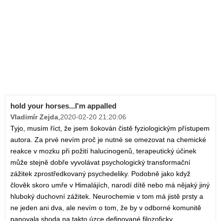
hold your horses...I'm appalled
Vladimír Zejda
,
2020-02-20 21:20:06
Tyjo, musím říct, že jsem šokován čistě fyziologickým přístupem
autora. Za prvé nevím proč je nutné se omezovat na chemické
reakce v mozku při požití halucinogenů, terapeutický účinek
může stejně dobře vyvolávat psychologický transformační
zážitek zprostředkovaný psychedeliky. Podobně jako když
člověk skoro umře v Himalájích, narodí dítě nebo má nějaký jiný
hluboký duchovní zážitek. Neurochemie v tom má jistě prsty a
ne jeden ani dva, ale nevím o tom, že by v odborné komunitě
panovala shoda na takto úzce definované filozoficky