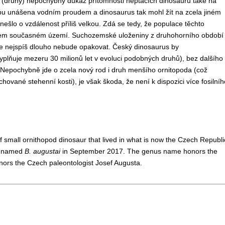
o (druhý) nepochybný důkaz přítomnosti neptačích dinosaurů také na
u unášena vodním proudem a dinosaurus tak mohl žít na zcela jiném
ešlo o vzdálenost příliš velkou. Zdá se tedy, že populace těchto
ašem současném území. Suchozemské uloženiny z druhohorního období
ý se nejspíš dlouho nebude opakovat.
Český dinosaurus by
plňuje mezeru 30 milionů let v evoluci podobných druhů), bez dalšího
Nepochybně jde o zcela nový rod i druh menšího ornitopoda (což
vané stehenní kosti), je však škoda, že není k dispozici více fosilníh
small ornithopod dinosaur that lived in what is now the Czech Republi
as named
B. augustai
in September 2017. The genus name honors the
ors the Czech paleontologist Josef Augusta.