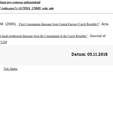
kum-pro-svetovou-paleontologii/
-f57-/veda.aspx?c=A170924_170849_veda_mla
 M. (2005).
.
Acta
„First Cenomanian dinosaur from Central Europe (Czech Republic)“
.
Journal of
A basal ornithopod dinosaur from the Cenomanian of the Czech Republic“
71258
Datum:
05.11.2018
Tisk článku