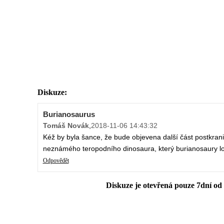
Diskuze:
Burianosaurus
Tomáš Novák
,
2018-11-06 14:43:32
Kéž by byla šance, že bude objevena další část postkraniá
neznámého teropodního dinosaura, který burianosaury lov
Odpovědět
Diskuze je otevřená pouze 7dní od