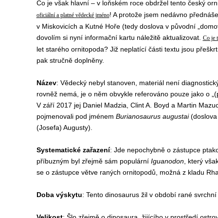
Co je však hlavní – v loňském roce obdržel tento český or
! A protože jsem nedávno přednáše
oficiální a platné vědecké jméno
v Miskovicích a Kutné Hoře (tedy doslova v původní „domov
dovolím si nyní informační kartu náležitě aktualizovat.
Co je 
let starého ornitopoda? Již neplatící části textu jsou přešk
pak stručně doplněny.
Název
:
Vědecký nebyl stanoven, materiál není diagnostick
rovněž nemá, je o něm obvykle referováno pouze jako o „(
V září 2017 jej Daniel Madzia, Clint A. Boyd a Martin Mazu
pojmenovali pod jménem
Burianosaurus augustai
(doslova 
(Josefa) Augusty).
Systematické zařazení
: Jde nepochybně o zástupce ptak
příbuzným byl zřejmě sám populární
Iguanodon
, který vša
se o zástupce větve raných ornitopodů, možná z kladu R
Doba výskytu
: Tento dinosaurus žil v období rané svrchní
Velikost
: Šlo zřejmě o dinosaura, žijícího v prostředí ostro