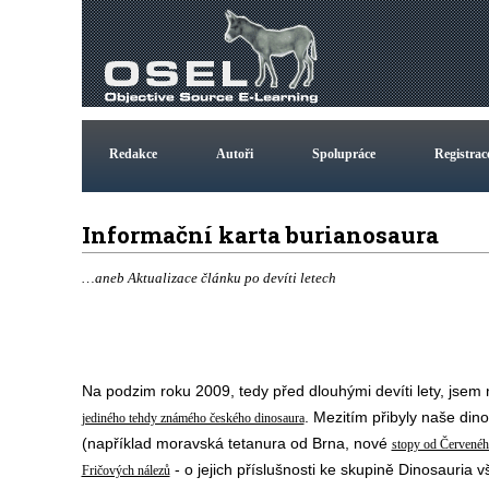
Redakce
Autoři
Spolupráce
Registrac
Informační karta burianosaura
…aneb Aktualizace článku po devíti letech
Na podzim roku 2009, tedy před dlouhými devíti lety, jsem
. Mezitím přibyly naše dino
jediného tehdy známého českého dinosaura
(například
moravská tetanura od Brna
, nové
stopy od Červenéh
- o jejich příslušnosti ke skupině Dinosauria v
Fričových nálezů