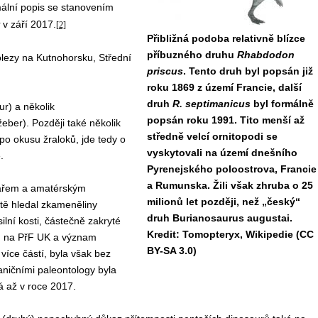
mální popis se stanovením
v září 2017.
[2]
Přibližná podoba relativně blízce
příbuzného druhu
Rhabdodon
lezy na Kutnohorsku, Střední
priscus
. Tento druh byl popsán již
roku 1869 z území Francie, další
druh
R. septimanicus
byl formálně
r) a několik
popsán roku 1991. Tito menší až
eber). Později také několik
středně velcí ornitopodi se
po okusu žraloků, jde tedy o
vyskytovali na území dnešního
.
Pyrenejského poloostrova, Francie
a Rumunska. Žili však zhruba o 25
kařem a amatérským
milionů let později, než „český“
itě hledal zkameněliny
druh Burianosaurus augustai.
ní kosti, částečně zakryté
Kredit: Tomopteryx, Wikipedie (CC
ům na PřF UK a význam
BY-SA 3.0)
více částí, byla však bez
ničními paleontology byla
á až v roce 2017.