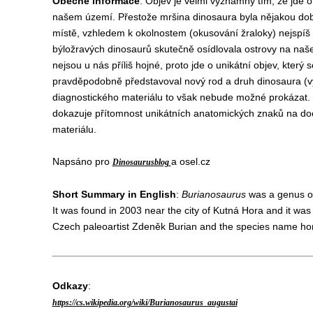
Obecné informace
: Objev je velmi významný tím, že jde 
našem území. Přestože mršina dinosaura byla nějakou dob
místě, vzhledem k okolnostem (okusování žraloky) nejspíš n
býložravých dinosaurů skutečně osídlovala ostrovy na n
nejsou u nás příliš hojné, proto jde o unikátní objev, kter
pravděpodobně představoval nový rod a druh dinosaura (vy
diagnostického materiálu to však nebude možné prokázat.
dokazuje přítomnost unikátních anatomických znaků na docho
materiálu.
Napsáno pro
a osel.cz
Dinosaurusblog
Short Summary in English
:
Burianosaurus
was a genus of 
It was found in 2003 near the city of Kutná Hora and it w
Czech paleoartist Zdeněk Burian and the species name hon
Odkazy
:
https://cs.wikipedia.org/wiki/Burianosaurus_augustai