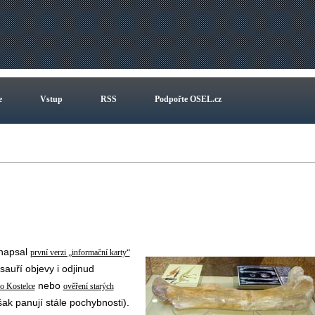
e
Vstup
RSS
Podpořte OSEL.cz
 napsal
první verzi „informační karty“
sauří objevy i odjinud
nebo
o Kostelce
ověření starých
šak panují stále pochybnosti).