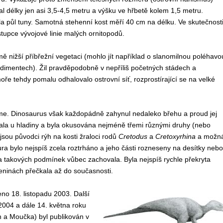
 délky jen asi 3,5-4,5 metru a výšku ve hřbetě kolem 1,5 metru.
la půl tuny. Samotná stehenní kost měří 40 cm na délku. Ve skutečnost
stupce vývojové linie malých ornitopodů.
ě nižší příbřežní vegetaci (mohlo jít například o slanomilnou poléhavo
edimentech). Žil pravděpodobně v nepříliš početných stádech a
ře tehdy pomalu odhalovalo ostrovní síť, rozprostírající se na velké
žeme. Dinosaurus však každopádně zahynul nedaleko břehu a proud jej
ala u hladiny a byla okusována nejméně třemi různými druhy (nebo
 jsou původci rýh na kosti žraloci rodů
Cretodus
a
Cretoxyrhina
a možn
ra bylo nejspíš zcela roztrháno a jeho části rozneseny na desítky nebo
a takových podmínek vůbec zachovala. Byla nejspíš rychle překryta
ninách přečkala až do současnosti.
no 18. listopadu 2003. Další
2004 a dále 14. května roku
h a Moučka) byl publikován v