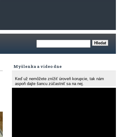
Myšlenka a video dne
Keď už nemôžete znížiť úroveň korupcie, tak nám
aspoň dajte šancu zúčastniť sa na nej.