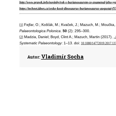
http://www.pravek.info/novinky/rok-s-burianosaurem-co-znamenal-jeho-vyz
https://technet.idnes.cz/cesko-kosti-dinosaurus-burianosaurus-augustai
Fejfar, O.; Košťák, M.; Kvaček, J.; Mazuch, M.; Moučka,
[1]
Palaeontologica Polonica
.
50
(2): 295–300.
Madzia, Daniel; Boyd, Clint A.; Mazuch, Martin (2017).
[2]
„
Systematic Palaeontology
: 1–13. doi:
10.1080/14772019.2017.13
Vladimír Socha
Autor: