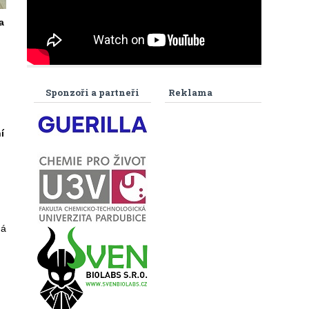
a
Sponzoři a partneři
Reklama
í
á