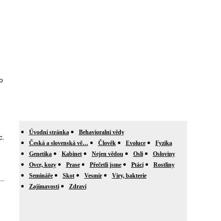
o
Úvodní stránka
Behavioralni vědy
c.
Česká a slovenská vě…
Člověk
Evoluce
Fyzika
Genetika
Kabinet
Nejen vědou
Osli
Osloviny
Ovce, kozy
Prase
Přečetli jsme
Ptáci
Rostliny
Semináře
Skot
Vesmír
Viry, bakterie
Zajímavosti
Zdraví