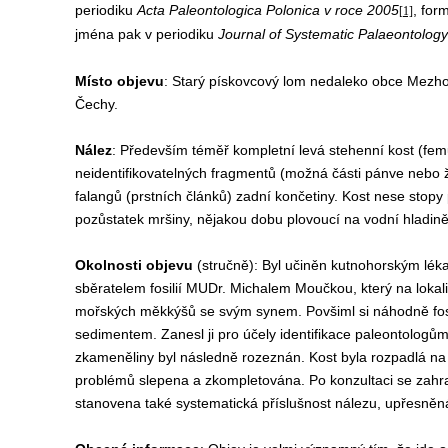
periodiku
Acta Paleontologica Polonica v roce 2005
, for
[1]
jména pak v periodiku
Journal of Systematic Palaeontology
Místo objevu
: Starý pískovcový lom nedaleko obce Mezho
Čechy.
Nález
: Především téměř kompletní levá stehenní kost (femu
neidentifikovatelných fragmentů (možná části pánve nebo ž
falangů (prstních článků) zadní končetiny. Kost nese stopy 
pozůstatek mršiny, nějakou dobu plovoucí na vodní hladině
Okolnosti objevu
(stručně): Byl učiněn kutnohorským lé
sběratelem fosilií MUDr. Michalem Moučkou, který na lokal
mořských měkkýšů se svým synem. Povšiml si náhodně fosil
sedimentem. Zanesl ji pro účely identifikace paleontolog
zkameněliny byl následně rozeznán. Kost byla rozpadlá na 
problémů slepena a zkompletována. Po konzultaci se zahra
stanovena také systematická příslušnost nálezu, upřesněn