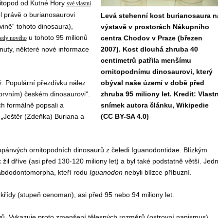
nitopod od Kutné Hory
své vlastní
l právě o burianosaurovi
Levá stehenní kost burianosaura n
ině“ tohoto dinosaura),
výstavě v prostorách Nákupního
u tohoto 95 milionů
centra Chodov v Praze (březen
tedy nového
rtnuty, některé nové informace
2007). Kost dlouhá zhruba 40
centimetrů patřila menšímu
ornitopodnímu dinosaurovi, který
ý. Populární přezdívku nález
obýval naše území v době před
prvním) českém dinosaurovi“.
zhruba 95 miliony let. Kredit: Vlastn
ch formálně popsali a
snímek autora článku, Wikipedie
„Ještěr (Zdeňka) Buriana a
(CC BY-SA 4.0)
opánvých ornitopodních dinosaurů
z čeledi Iguanodontidae. Blízkým
k žil dříve (asi před 130-120 miliony let) a byl také podstatně větší.
Jedn
habdodontomorpha, kteří rodu
Iguanodon
nebyli blízce příbuzní.
 křídy (stupeň cenoman), asi před 95 nebo 94 miliony let.
vů.
Vykazuje proto zmenšení tělesných rozměrů (ostrovní nanismus)