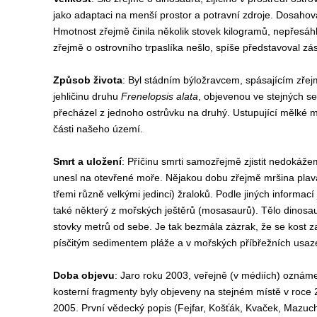
jako adaptaci na menší prostor a potravní zdroje.
Dosahoval
Hmotnost zřejmě činila několik stovek kilogramů, nepřesáh
zřejmě o ostrovního trpaslíka nešlo, spíše představoval zá
Způsob života
: Byl stádním býložravcem, spásajícím zřejm
jehličinu druhu
Frenelopsis alata
, objevenou ve stejných s
přecházel z jednoho ostrůvku na druhý. Ustupující mělké mo
části našeho území.
Smrt a uložení
: Příčinu smrti samozřejmě zjistit nedoká
unesl na otevřené moře. Nějakou dobu zřejmě mršina plav
třemi různě velkými jedinci) žraloků. Podle jiných informací
také některý z mořských ještěrů (mosasaurů). Tělo dinosau
stovky metrů od sebe. Je tak bezmála zázrak, že se kost z
písčitým sedimentem pláže a v mořských příbřežních usaze
Doba objevu
: Jaro roku 2003, veřejně (v médiích) oznáme
kosterní fragmenty byly objeveny na stejném místě v roce 
2005. První vědecký popis (Fejfar, Košťák, Kvaček, Mazuc