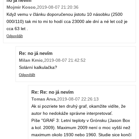
no já nevím
Mojmir Kosco
,
2019-08-07 21:20:36
Když vemu v článku doporučenou jistotu 10 násobku (2500
000/110) tak mi to mi to hodí cca 23000 ale dní a né let což je
cca 63 let .
Odpovědět
Re: no já nevím
Milan Krnic
,
2019-08-07 21:42:52
Solární kalkulačka?
Odpovědět
Re: Re: no já nevím
Tomas Arva
,
2019-08-07 22:26:13
Ak si pozriete ten druhý graf, okamžite vidíte, že
autor ho nedokáže správne interpretovať.
Píše "GRAF 3: Letní teploty v Grónsku (Jason Box
a kol. 2009). Maximum 2009 není o moc vyšší než
maximum okolo 1930 nebo 1960. Studie sice končí