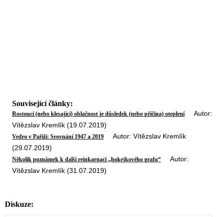
Související články:
Autor:
Rostoucí (nebo klesající) oblačnost je důsledek (nebo příčina) oteplení
Vítězslav Kremlík (19.07.2019)
Autor: Vítězslav Kremlík
Vedro v Paříži: Srovnání 1947 a 2019
(29.07.2019)
Autor:
Několik poznámek k další reinkarnaci „hokejkového grafu“
Vítězslav Kremlík (31.07.2019)
Diskuze: