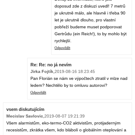
doposud zde z diskuzi uvedl! 7 metrů
je ukrutně málo, ale hlavně i třeba 90
let je ukrutně dlouho, pro vlastní
pobřeží budeme muset podporovat
Gertrůdu (ein Reich!), to by mohlo být
rychlejší.
Odpovědět
Re: Re: no já nevím
Jirka Fojtík
,
2019-08-16 18:23:45
Pan Florián se nám ve výpočtech ztratil v mlze nad
ledem? Nechtělo by to omluvu autorovi?
Odpovědět
vsem diskutujícím
Mecislav Savlovic
,
2019-08-07 19:21:39
Všem alarmistům, eko-termo-CO2 aktivistům, protijaderným
recesistům, zkrátka všem, kdo blábolí o globálním oteplování a