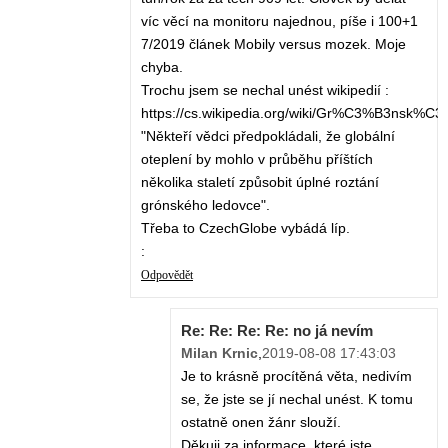
víc věcí na monitoru najednou, píše i 100+1
7/2019 článek Mobily versus mozek. Moje
chyba.
Trochu jsem se nechal unést wikipedií :
https://cs.wikipedia.org/wiki/Gr%C3%B3nsk%C
"Někteří vědci předpokládali, že globální
oteplení by mohlo v průběhu příštích
několika staletí způsobit úplné roztání
grónského ledovce".
Třeba to CzechGlobe vybádá líp.
:
Odpovědět
Re: Re: Re: Re: no já nevím
Milan Krnic
,
2019-08-08 17:43:03
Je to krásně procítěná věta, nedivím
se, že jste se jí nechal unést. K tomu
ostatně onen žánr slouží.
Děkuji za informace, které jste