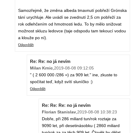
Samozřejmě, že změna albeda tmavnutí pobřeží Grónska
tání urychluje. Ale uvádí se zvednutí 2,5 cm pobřeží za
rok odlehčením od hmotnosti ledu. To by mělo snižovat
možnost skluzu ledovce (taje odspodu tam tekoucí vodou
a klouže po ní).
Odpovědět
Re: Re: no já nevím
Milan Krnic
,
2019-08-08 09:12:05
" ( 2 600 000 /286 =) za 909 let." ine, zkuste to
spočítat teď, když svítí sluníčko :)
Odpovědět
Re: Re: Re: no já nevím
Florian Stanislav
,
2019-08-08 10:38:23
Dobře, při 286 miliard tun/rok roztaje za
9090 let, při desetinásobku ( 2860 miliard
tun/rok za za těch 909 let. Člověk by dělat