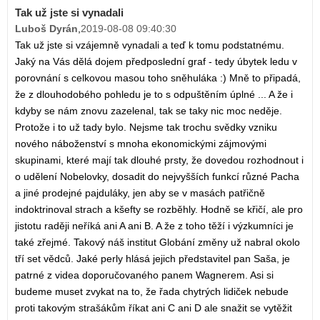
Tak už jste si vynadali
Luboš Dyrán
,
2019-08-08 09:40:30
Tak už jste si vzájemně vynadali a teď k tomu podstatnému.
Jaký na Vás dělá dojem předposlední graf - tedy úbytek ledu v
porovnání s celkovou masou toho sněhuláka :) Mně to připadá,
že z dlouhodobého pohledu je to s odpuštěním úplné ... A že i
kdyby se nám znovu zazelenal, tak se taky nic moc neděje.
Protože i to už tady bylo. Nejsme tak trochu svědky vzniku
nového náboženství s mnoha ekonomickými zájmovými
skupinami, které mají tak dlouhé prsty, že dovedou rozhodnout i
o udělení Nobelovky, dosadit do nejvyšších funkcí různé Pacha
a jiné prodejné pajduláky, jen aby se v masách patřičně
indoktrinoval strach a kšefty se rozběhly. Hodně se křičí, ale pro
jistotu raději neříká ani A ani B. A že z toho těží i výzkumníci je
také zřejmé. Takový náš institut Globání změny už nabral okolo
tří set vědců. Jaké perly hlásá jejich představitel pan Saša, je
patrné z videa doporučovaného panem Wagnerem. Asi si
budeme muset zvykat na to, že řada chytrých lidiček nebude
proti takovým strašákům říkat ani C ani D ale snažit se vytěžit