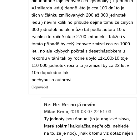
dlouhodobě taje ledovec cca 2jednotky ( 1 jednotka
=1miliarda ledu) denně léto je cca 100 dní to je
těch v článku zmiňovaných 200 až 300 jednotek
ledu ) nevím kolik ho přibude dejme tomu že celých
300 jednotek no ale může tat podle autora 10 x
rychlejc to ročně utaje 2700 jednotek . Takže i v
tomto případě by celý ledovec zmizel cca za 1000
let.. no ale kdybych počítal s desetinásobkem u
rekordu v tání tak by ročně ubylo 11x100x10 toje
110 000 jednotek ročně to je zmizel by za 22 let v
10h dopoledne.tak
pochybuji o autorovi ...
Odpovědět
Re: Re: Re: no já nevím
Milan Krnic
,
2019-08-07 22:51:03
Ty jednoty jsou Annual (to je anglické slovo,
které solární kalkulačka nepřeloží, nehledě
na to, že je noc), jinak k tomu viz dotaz nejen