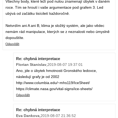
Všechny body, které leží pod nulou znamenají úbytek v daném
roce. Tím se hroutí i vaše argumentace pod grafem 3. Led
ubývá od začátku tisíciletí každoročně.
Netvrdím ani A ani B, klima je složitý systém, ale jako vědec
nemám rád manipulace, kterých se z neznalosti nebo úmyslně
dopouštíte.
Odpovědět
Re: chybná interpretace
Florian Stanislav
,
2019-08-07 19:37:01
Ano, jde o úbytek hmotnosti Gronského ledovce,
následují grafy je od 2002
http://www.columbia.edu/~mhs119/IceSheet/
https://climate.nasa.gov/vital-signs/ice-sheets/
Odpovědět
Re: chybná interpretace
Eva Dankova
,
2019-08-07 21:36:52