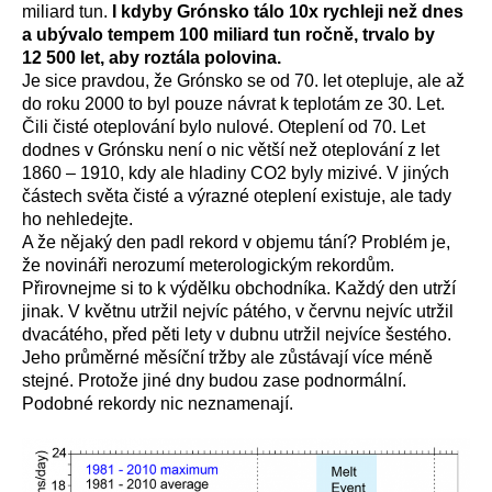
miliard tun.
I kdyby Grónsko tálo 10x rychleji než dnes
a ubývalo tempem 100 miliard tun ročně, trvalo by
12 500 let, aby roztála polovina.
Je sice pravdou, že Grónsko se od 70. let otepluje, ale až
do roku 2000 to byl pouze návrat k teplotám ze 30. Let.
Čili čisté oteplování bylo nulové. Oteplení od 70. Let
dodnes v Grónsku není o nic větší než oteplování z let
1860 – 1910, kdy ale hladiny CO2 byly mizivé. V jiných
částech světa čisté a výrazné oteplení existuje, ale tady
ho nehledejte.
A že nějaký den padl rekord v objemu tání? Problém je,
že novináři nerozumí meterologickým rekordům.
Přirovnejme si to k výdělku obchodníka. Každý den utrží
jinak. V květnu utržil nejvíc pátého, v červnu nejvíc utržil
dvacátého, před pěti lety v dubnu utržil nejvíce šestého.
Jeho průměrné měsíční tržby ale zůstávají více méně
stejné. Protože jiné dny budou zase podnormální.
Podobné rekordy nic neznamenají.