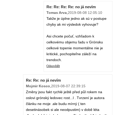
Re: Re: Re: Re: no já nevím
Tomas Arva
,
2019-08-08 12:05:10
Takže je úplne jedno ak sú v postupe
chyby ak mi výsledok vyhovuje?
Asi chcete počuť, vzhľadom k
celkovému objemu ľadu v Grónsku
celkové topenie momentálne nie je
kritické, pochopiteľne záleží na
trendoch.
Odpovědět
Re: Re: no já nevím
Mojmir Kosco
,
2019-08-07 22:39:15
Změny jsou fakt rychlé ještě před půl rokem na
oslovi grónský ledovec rost...l . Tvrzení je autora
článku ne moje .ale budu mírný ( ten
desetinásobek si ale neodpustim) v době léta