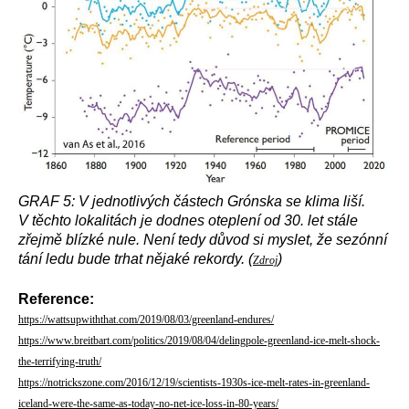
GRAF 5: V jednotlivých částech Grónska se klima liší.
V těchto lokalitách je dodnes oteplení od 30. let stále
zřejmě blízké nule. Není tedy důvod si myslet, že sezónní
tání ledu bude trhat nějaké rekordy. (
)
Zdroj
Reference:
https://wattsupwiththat.com/2019/08/03/greenland-endures/
https://www.breitbart.com/politics/2019/08/04/delingpole-greenland-ice-melt-shock-
the-terrifying-truth/
https://notrickszone.com/2016/12/19/scientists-1930s-ice-melt-rates-in-greenland-
iceland-were-the-same-as-today-no-net-ice-loss-in-80-years/