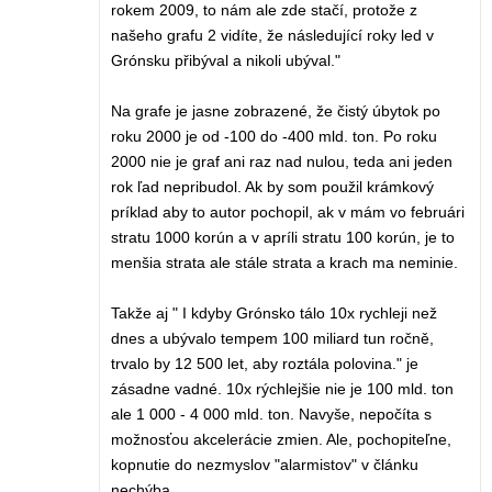
rokem 2009, to nám ale zde stačí, protože z
našeho grafu 2 vidíte, že následující roky led v
Grónsku přibýval a nikoli ubýval."
Na grafe je jasne zobrazené, že čistý úbytok po
roku 2000 je od -100 do -400 mld. ton. Po roku
2000 nie je graf ani raz nad nulou, teda ani jeden
rok ľad nepribudol. Ak by som použil krámkový
príklad aby to autor pochopil, ak v mám vo februári
stratu 1000 korún a v apríli stratu 100 korún, je to
menšia strata ale stále strata a krach ma neminie.
Takže aj " I kdyby Grónsko tálo 10x rychleji než
dnes a ubývalo tempem 100 miliard tun ročně,
trvalo by 12 500 let, aby roztála polovina." je
zásadne vadné. 10x rýchlejšie nie je 100 mld. ton
ale 1 000 - 4 000 mld. ton. Navyše, nepočíta s
možnosťou akcelerácie zmien. Ale, pochopiteľne,
kopnutie do nezmyslov "alarmistov" v článku
nechýba.