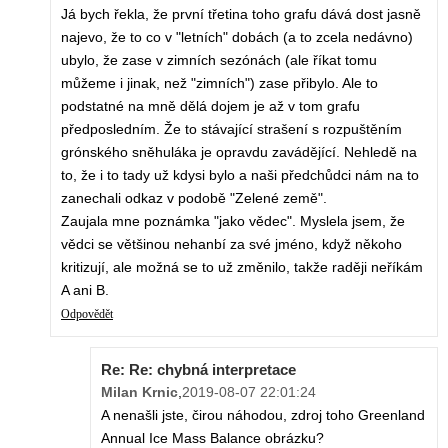
Já bych řekla, že první třetina toho grafu dává dost jasně
najevo, že to co v "letních" dobách (a to zcela nedávno)
ubylo, že zase v zimních sezónách (ale říkat tomu
můžeme i jinak, než "zimních") zase přibylo. Ale to
podstatné na mně dělá dojem je až v tom grafu
předposledním. Že to stávající strašení s rozpuštěním
grónského sněhuláka je opravdu zavádějící. Nehledě na
to, že i to tady už kdysi bylo a naši předchůdci nám na to
zanechali odkaz v podobě "Zelené země".
Zaujala mne poznámka "jako vědec". Myslela jsem, že
vědci se většinou nehanbí za své jméno, když někoho
kritizují, ale možná se to už změnilo, takže raději neříkám
A ani B.
Odpovědět
Re: Re: chybná interpretace
Milan Krnic
,
2019-08-07 22:01:24
A nenašli jste, čirou náhodou, zdroj toho Greenland
Annual Ice Mass Balance obrázku?