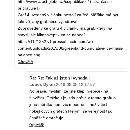
http://www.czechglobe.cz/cs/publikace/ ( stránka se
připravuje !)
Graf 4 uvedený v článku nestojí za řeč. Měřítko má být
takové, aby graf něco vyjadřoval.
Zdoj uvedený ke grafu 4 v článku má graf, který má
smysl, ale klimaskeptikům se nehodí.
https://1121352.v1.pressablecdn.com/wp-
content/uploads/2019/08/greenland-cumulative-ice-mass-
balance.png
Odpovědět
Re: Re: Tak už jste si vynadali
Luboš Dyrán
,
2019-08-08 12:17:57
No právě, myslím, že jste klepl hřebíček na
hlavičku. Otázkou je, zda právě v tomto grafu a
jeho měřítku není víc moudrosti, než v těch
hokejkových grafech kterými se veřejnost tak
úspěšně omračuje.
Odpovědět