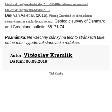
http://nsidc.org/greenland-today/2016/10/2016-melt-season-in-review/
http://nsidc.org/greenland-today/2019/
Dirk van As et al. (2016).
Placing Greenland ice sheet ablation
. Geologic survey of Denmark
measurements in a multi-decadal context
and Greenland bulletin. 35. 71-74.
Poznámka
: Ne všechny články na těchto stránkách také
nutně musí vyjadřovat stanovisko redakce.
Vítězslav Kremlík
Autor:
Datum:
06.08.2019
Tisk článku