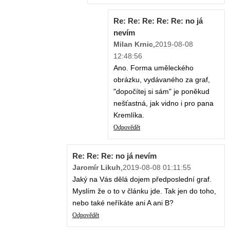
Re: Re: Re: Re: Re: no já
nevím
Milan Krnic
,
2019-08-08
12:48:56
Ano. Forma uměleckého
obrázku, vydávaného za graf,
"dopočítej si sám" je poněkud
nešťastná, jak vidno i pro pana
Kremlíka.
Odpovědět
Re: Re: Re: no já nevím
Jaromír Likuh
,
2019-08-08 01:11:55
Jaký na Vás dělá dojem předposlední graf.
Myslím že o to v článku jde. Tak jen do toho,
nebo také neříkáte ani A ani B?
Odpovědět