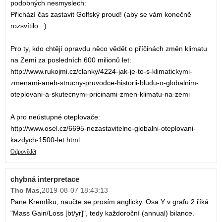
podobných nesmyslech:
Přichází čas zastavit Golfský proud! (aby se vám konečně
rozsvítilo...)
Pro ty, kdo chtějí opravdu něco vědět o příčinách změn klimatu
na Zemi za posledních 600 milionů let:
http://www.rukojmi.cz/clanky/4224-jak-je-to-s-klimatickymi-
zmenami-aneb-strucny-pruvodce-historii-bludu-o-globalnim-
oteplovani-a-skutecnymi-pricinami-zmen-klimatu-na-zemi
A pro neústupné oteplovače:
http://www.osel.cz/6695-nezastavitelne-globalni-oteplovani-
kazdych-1500-let.html
Odpovědět
chybná interpretace
Tho Mas
,
2019-08-07 18:43:13
Pane Kremlíku, naučte se prosím anglicky. Osa Y v grafu 2 říká
"Mass Gain/Loss [bt/yr]", tedy každoroční (annual) bilance.