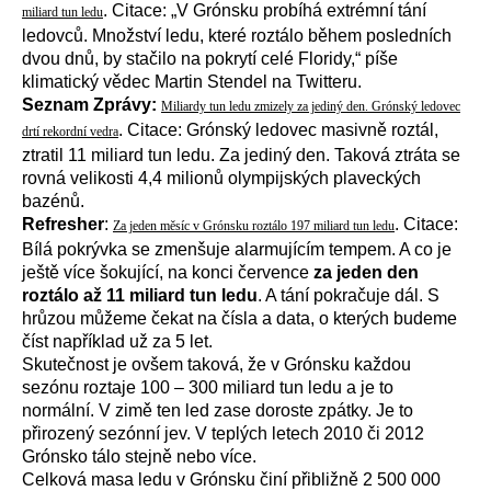
. Citace: „V Grónsku probíhá extrémní tání
miliard tun ledu
ledovců. Množství ledu, které roztálo během posledních
dvou dnů, by stačilo na pokrytí celé Floridy,“ píše
klimatický vědec Martin Stendel na Twitteru.
Seznam Zprávy:
Miliardy tun ledu zmizely za jediný den. Grónský ledovec
. Citace: Grónský ledovec masivně roztál,
drtí rekordní vedra
ztratil 11 miliard tun ledu. Za jediný den. Taková ztráta se
rovná velikosti 4,4 milionů olympijských plaveckých
bazénů.
Refresher
:
. Citace:
Za jeden měsíc v Grónsku roztálo 197 miliard tun ledu
Bílá pokrývka se zmenšuje alarmujícím tempem. A co je
ještě více šokující, na konci července
za jeden den
roztálo až 11 miliard tun ledu
. A tání pokračuje dál. S
hrůzou můžeme čekat na čísla a data, o kterých budeme
číst například už za 5 let.
Skutečnost je ovšem taková, že v Grónsku každou
sezónu roztaje 100 – 300 miliard tun ledu a je to
normální. V zimě ten led zase doroste zpátky. Je to
přirozený sezónní jev. V teplých letech 2010 či 2012
Grónsko tálo stejně nebo více.
Celková masa ledu v Grónsku činí přibližně 2 500 000