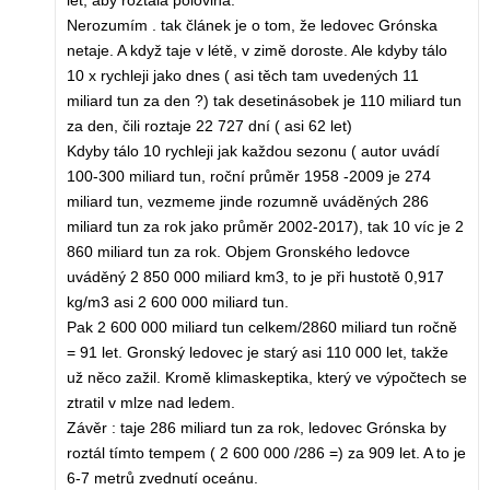
let, aby roztála polovina."
Nerozumím . tak článek je o tom, že ledovec Grónska
netaje. A když taje v létě, v zimě doroste. Ale kdyby tálo
10 x rychleji jako dnes ( asi těch tam uvedených 11
miliard tun za den ?) tak desetinásobek je 110 miliard tun
za den, čili roztaje 22 727 dní ( asi 62 let)
Kdyby tálo 10 rychleji jak každou sezonu ( autor uvádí
100-300 miliard tun, roční průměr 1958 -2009 je 274
miliard tun, vezmeme jinde rozumně uváděných 286
miliard tun za rok jako průměr 2002-2017), tak 10 víc je 2
860 miliard tun za rok. Objem Gronského ledovce
uváděný 2 850 000 miliard km3, to je při hustotě 0,917
kg/m3 asi 2 600 000 miliard tun.
Pak 2 600 000 miliard tun celkem/2860 miliard tun ročně
= 91 let. Gronský ledovec je starý asi 110 000 let, takže
už něco zažil. Kromě klimaskeptika, který ve výpočtech se
ztratil v mlze nad ledem.
Závěr : taje 286 miliard tun za rok, ledovec Grónska by
roztál tímto tempem ( 2 600 000 /286 =) za 909 let. A to je
6-7 metrů zvednutí oceánu.