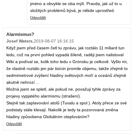
jméno a obvykle se oba mýlí. Pravda, jak už to u
složitých problémů bývá, je někde uprostřed.
Odpovědět
Alarmismus?
Josef Waters
,
2019-08-07 16:16:15
Když jsem před časem četl tu zprávu, jak roztálo 11 miliard tun
ledu, což na první pohled vypadá šíleně, raději jsem nalistoval
Wiki a podíval se, kolik toho ledu v Grónsku je celkově. Vyšlo mi,
že vlastně roztálo jen pár tisícin promile objemu, takže zřejmě to
sedmimetrové zvýšení hladiny světových moří a oceánů zřejmě
akutně nehrozí ...
Možná jsem se spletl, ale pokud ne, považuji tyhle zprávy za
projevy vypjatého alarmismu (strašení).
Stejně tak zaplavování atolů (Tuvalu a spol.). Atoly přece ze své
podstaty stále klesají. Nakolik je tedy ta pozorovaná změna
hladiny způsobena Globálním oteplováním?
Odpovědět