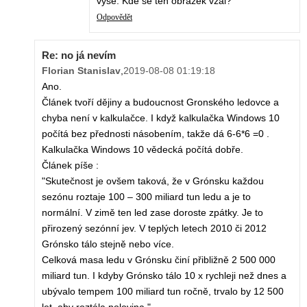
výše. Kde se ten obrázek vzal?
Odpovědět
Re: no já nevím
Florian Stanislav
,
2019-08-08 01:19:18
Ano.
Článek tvoří dějiny a budoucnost Gronského ledovce a
chyba není v kalkulačce. I když kalkulačka Windows 10
počítá bez přednosti násobením, takže dá 6-6*6 =0 .
Kalkulačka Windows 10 vědecká počítá dobře.
Článek píše :
"Skutečnost je ovšem taková, že v Grónsku každou
sezónu roztaje 100 – 300 miliard tun ledu a je to
normální. V zimě ten led zase doroste zpátky. Je to
přirozený sezónní jev. V teplých letech 2010 či 2012
Grónsko tálo stejně nebo více.
Celková masa ledu v Grónsku činí přibližně 2 500 000
miliard tun. I kdyby Grónsko tálo 10 x rychleji než dnes a
ubývalo tempem 100 miliard tun ročně, trvalo by 12 500