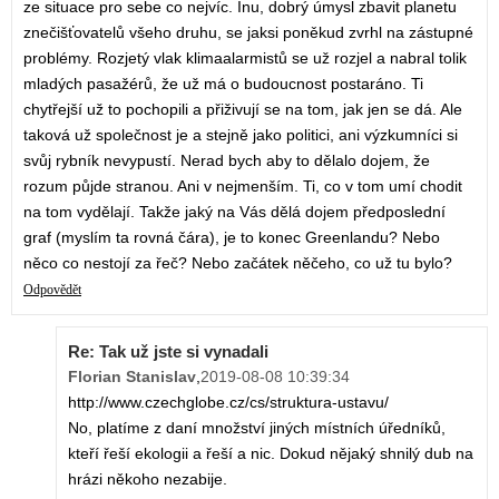
ze situace pro sebe co nejvíc. Inu, dobrý úmysl zbavit planetu
znečišťovatelů všeho druhu, se jaksi poněkud zvrhl na zástupné
problémy. Rozjetý vlak klimaalarmistů se už rozjel a nabral tolik
mladých pasažérů, že už má o budoucnost postaráno. Ti
chytřejší už to pochopili a přiživují se na tom, jak jen se dá. Ale
taková už společnost je a stejně jako politici, ani výzkumníci si
svůj rybník nevypustí. Nerad bych aby to dělalo dojem, že
rozum půjde stranou. Ani v nejmenším. Ti, co v tom umí chodit
na tom vydělají. Takže jaký na Vás dělá dojem předposlední
graf (myslím ta rovná čára), je to konec Greenlandu? Nebo
něco co nestojí za řeč? Nebo začátek něčeho, co už tu bylo?
Odpovědět
Re: Tak už jste si vynadali
Florian Stanislav
,
2019-08-08 10:39:34
http://www.czechglobe.cz/cs/struktura-ustavu/
No, platíme z daní množství jiných místních úředníků,
kteří řeší ekologii a řeší a nic. Dokud nějaký shnilý dub na
hrázi někoho nezabije.