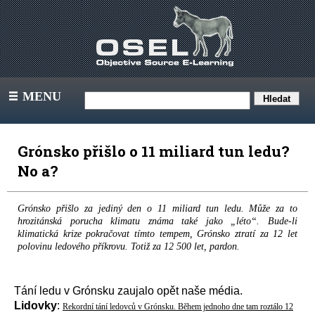
MENU
III
Grónsko přišlo o 11 miliard tun ledu?
No a?
Grónsko přišlo za jediný den o 11 miliard tun ledu. Může za to
hrozitánská porucha klimatu známa také jako „léto“. Bude-li
klimatická krize pokračovat tímto tempem, Grónsko ztratí za 12 let
polovinu ledového příkrovu. Totiž za 12 500 let, pardon.
Tání ledu v Grónsku zaujalo opět naše média.
Lidovky
:
Rekordní tání ledovců v Grónsku. Během jednoho dne tam roztálo 12