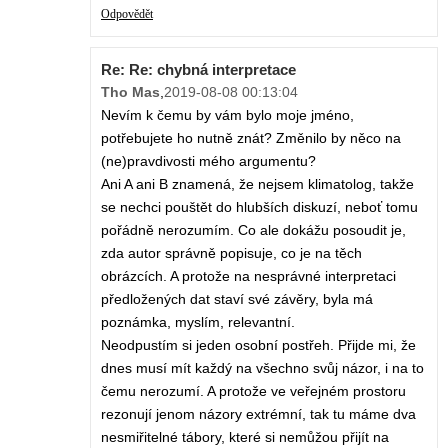
Odpovědět
Re: Re: chybná interpretace
Tho Mas
,
2019-08-08 00:13:04
Nevím k čemu by vám bylo moje jméno,
potřebujete ho nutně znát? Změnilo by něco na
(ne)pravdivosti mého argumentu?
Ani A ani B znamená, že nejsem klimatolog, takže
se nechci pouštět do hlubších diskuzí, neboť tomu
pořádně nerozumím. Co ale dokážu posoudit je,
zda autor správně popisuje, co je na těch
obrázcích. A protože na nesprávné interpretaci
předložených dat staví své závěry, byla má
poznámka, myslím, relevantní.
Neodpustím si jeden osobní postřeh. Přijde mi, že
dnes musí mít každý na všechno svůj názor, i na to
čemu nerozumí. A protože ve veřejném prostoru
rezonují jenom názory extrémní, tak tu máme dva
nesmiřitelné tábory, které si nemůžou přijít na