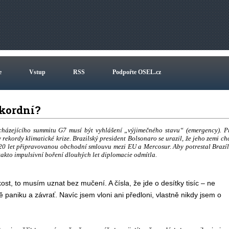
e
Vstup
RSS
Podpořte OSEL.cz
ekordní?
házejícího summitu G7 musí být vyhlášení „výjimečného stavu“ (emergency). P
ekordy klimatické krize. Brazilský president Bolsonaro se urazil, že jeho zemi ch
20 let připravovanou obchodní smlouvu mezi EU a Mercosur. Aby potrestal Brazíl
takto impulsivní boření dlouhých let diplomacie odmítla.
st, to musím uznat bez mučení. A čísla, že jde o desítky tisíc – ne
ě paniku a závrať. Navíc jsem vloni ani předloni, vlastně nikdy jsem o