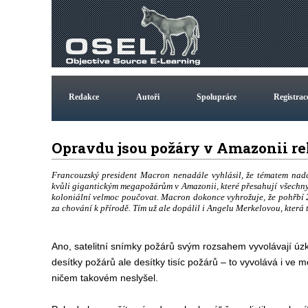
Redakce
Autoři
Spolupráce
Registrac
Opravdu jsou požáry v Amazonii r
Francouzský president Macron nenadále vyhlásil, že tématem nadc
kvůli gigantickým megapožárům v Amazonii, které přesahují všechny r
koloniální velmoc poučovat. Macron dokonce vyhrožuje, že pohřbí 
za chování k přírodě. Tím už ale dopálil i Angelu Merkelovou, která 
Ano, satelitní snímky požárů svým rozsahem vyvolávají úzko
desítky požárů ale desítky tisíc požárů – to vyvolává i ve m
ničem takovém neslyšel.