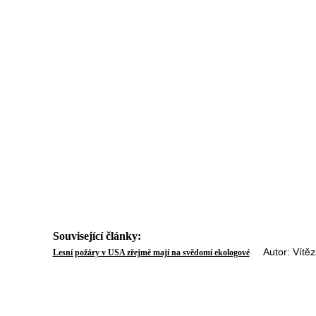
Související články:
Autor: Vítězs
Lesní požáry v USA zřejmě mají na svědomí ekologové