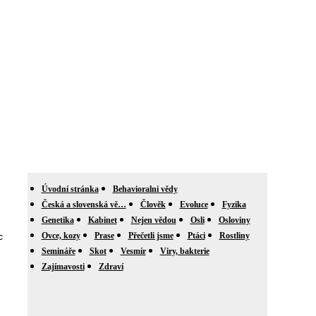
Úvodní stránka
Behavioralni vědy
Česká a slovenská vě…
Člověk
Evoluce
Fyzika
Genetika
Kabinet
Nejen vědou
Osli
Osloviny
c
Ovce, kozy
Prase
Přečetli jsme
Ptáci
Rostliny
Semináře
Skot
Vesmír
Viry, bakterie
Zajímavosti
Zdraví