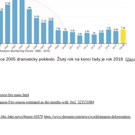
ce 2005 dramaticky pokleslo. Žlutý rok na konci řady je rok 2018. (
Zdroj
orest-fire-maps.html
-Amazon-Fire-season-estimated-as-the-months-with_fig2_323151084
est-bbc-fake-news/#more-41079
https://www.thequint.com/news/world/amazon-deforestation-