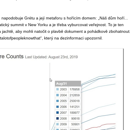
 napodobuje Grétu a její metaforu s hořícím domem: „Náš dům hoří...
matický summit v New Yorku a je třeba vyburcovat veřejnost. To je ten
jachtě, aby mohli natočit o plavbě dokument a pohádkově zbohatnout
lotofpeopleknowthat“, který na dezinformaci upozornil.