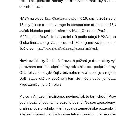
Pokud ale porušíte zásady „pokrokové“ žurnalistiky a zkusíte 
dezinformace.
NASA na webu
uvádí: K 16. srpnu 2019 se 
Earth Observatory
15 lety (close to the average in comparison to the past 1
avšak hluboko pod průměrem v Mato Grosso a Pará.
Můžete se přesvědčit na vlastní oči podle údajů NASA ze sa
Globalfiredata.org. Za posledních 20 let jsme zažili mnoho 
Jděte sem
http://www.globalfiredata.org/forecast.html#totals
Novinové titulky, že letošní rozsah požárů je dramaticky vy
porovnám mírně nadprůměrný rok s hluboce podprůměrným r
Oba roky ale nevybočují z běžného rozsahu, co je v region
Další statistický trik spočívá v tom, že média uvádí jen dat
Proč zamlčují starší roky?
My co v Amazonii nežijeme, nevíme, jak to tam chodí. Pravd
počty požárů jsou tam v sezóně běžné. Nejsou způsobeny kl
pralesa. Jde o rolníky, kteří vypalují zemědělské pozemky, 
Aby se připravili na příští zemědělskou sezónu. Co se odle