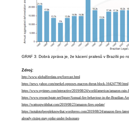
GRAF 3: Dobrá zpráva je, že kácení pralesů v Brazílii po ro
Zdroj:
http://www.globalfiredata.org/forecast.html
https://news.yahoo.com/merkel-opposes-macron-threat-block-164247790.html
https://www.nytimes.com/interactive/2019/08/24/world/americas/amazon-rain-f
https://www.researchgate.net/figure/Annual-fire-behaviour-in-the-Brazilian
https://wattsupwiththat.com/2019/08/23/amazon-fires-update/
https://notalotofpeopleknowthat.wordpress.com/2019/08/24/amazon-fires-lat
already-rising-may-spike-under-bolsonaro