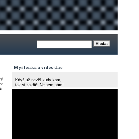
Myšlenka a video dne
rý
Když už nevíš kudy kam,
ce
tak si zakřič: Nejsem sám!
ii