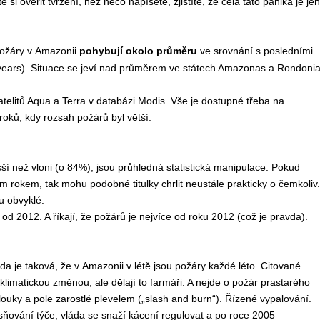
si ověřit tvrzení, než něco napíšete, zjistíte, že celá tato panika je jen
požáry v Amazonii
pohybují okolo průměru
ve srovnání s posledními
5 years). Situace se jeví nad průměrem ve státech Amazonas a Rondonia
telitů Aqua a Terra v databázi Modis. Vše je dostupné třeba na
roků, kdy rozsah požárů byl větší.
šší než vloni (o 84%), jsou průhledná statistická manipulace. Pokud
okem, tak mohu podobné titulky chrlit neustále prakticky o čemkoliv.
u obvyklé.
a od 2012. A říkají, že požárů je nejvíce od roku 2012 (což je pravda).
a je taková, že v Amazonii v létě jsou požáry každé léto. Citované
imatickou změnou, ale dělají to farmáři. A nejde o požár prastarého
louky a pole zarostlé plevelem („slash and burn“). Řízené vypalování.
sňování týče, vláda se snaží kácení regulovat a po roce 2005