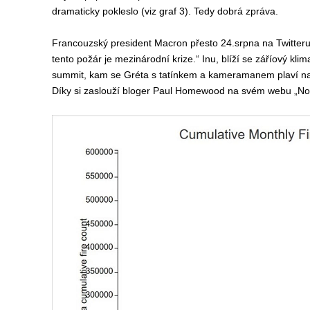
dramaticky pokleslo (viz graf 3). Tedy dobrá zpráva.
Francouzský president Macron přesto 24.srpna na Twitteru
tento požár je mezinárodní krize.“ Inu, blíží se záříový kli
summit, kam se Gréta s tatínkem a kameramanem plaví na 
Díky si zaslouží bloger Paul Homewood na svém webu „Nota