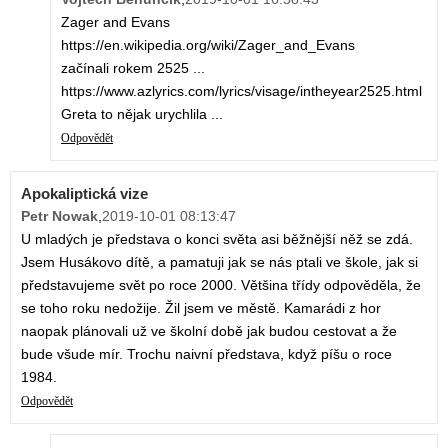
Zager and Evans
https://en.wikipedia.org/wiki/Zager_and_Evans
začínali rokem 2525 ...
https://www.azlyrics.com/lyrics/visage/intheyear2525.html
Greta to nějak urychlila ...
Odpovědět
Apokaliptická vize
Petr Nowak
,
2019-10-01 08:13:47
U mladých je představa o konci světa asi běžnější něž se zdá.
Jsem Husákovo dítě, a pamatuji jak se nás ptali ve škole, jak si
představujeme svět po roce 2000. Většina třídy odpověděla, že
se toho roku nedožije. Žil jsem ve městě. Kamarádi z hor
naopak plánovali už ve školní době jak budou cestovat a že
bude všude mír. Trochu naivní představa, když píšu o roce
1984.
Odpovědět