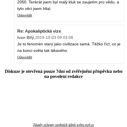
2050. Tenkrát jsem byl malý kluk se zaujetím pro vědu, a
tyto věci jsem hltal.
Odpovědět
Re: Apokaliptická vize
Ivan Bílý
,
2019-10-03 09:03:08
Je to fenomén starý jako civilizace samá. Těžko říct, co je
na konci světa tak lákavého.
Odpovědět
Diskuze je otevřená pouze 7dní od zvěřejnění příspěvku nebo
na povolení redakce
Zásady ochrany osobních údajů webu osel.cz