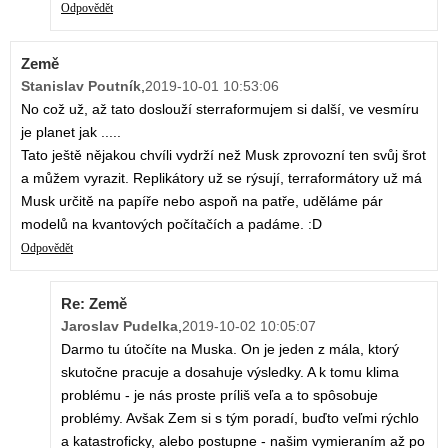
Odpovědět
Země
Stanislav Poutník
,
2019-10-01 10:53:06
No což už, až tato doslouží sterraformujem si další, ve vesmíru
je planet jak .....
Tato ještě nějakou chvíli vydrží než Musk zprovozní ten svůj šrot
a můžem vyrazit. Replikátory už se rýsují, terraformátory už má
Musk určitě na papíře nebo aspoň na patře, uděláme pár
modelů na kvantových počítačích a padáme. :D
Odpovědět
Re: Země
Jaroslav Pudelka
,
2019-10-02 10:05:07
Darmo tu útočíte na Muska. On je jeden z mála, ktorý
skutočne pracuje a dosahuje výsledky. A k tomu klima
problému - je nás proste príliš veľa a to spôsobuje
problémy. Avšak Zem si s tým poradí, buďto veľmi rýchlo
a katastroficky, alebo postupne - našim vymieraním až po