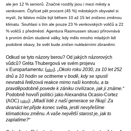
ale jen 12 % seniorů. Značné rozdíly jsou i mezi městy a
venkovem. Čtyřicet pět procent (45 %) městských obyvatel si
myslí, že lidstvo může být během 10 až 15 let zničeno změnou
klimatu. Souhlasí s tím ale pouze 23 % venkovských voličů a 22
% voličů z předměstí. Agentura Rasmussen situaci přirovnává
k prvním dnům studené války, kdy mělo mnoho mladých lidí
podobné obavy, že svět bude zničen nukleárními zbraněmi.
Odkud se tyto názory berou? Od jakých názorových
vůdců? Gréta Thubergová ve svém projevu
v Europarlamentu: (
).
„Okolo roku 2030, za 10 let 252
zdroj
dnů a 10 hodin se ocitneme v bodě, kdy se spustí
nevratná řetězová reakce mimo naši kontrolu, a ta
pravděpodobně povede k zániku civilizace, jak ji známe.“
Podobně hovoří politici jako Alexandria Ocasio-Cortez
(AOC)
):
„Mladí lidé z naší generace se říkají: Za
(zdroj
dvanáct let přijde konec světa, jestli nevyřešíme
klimatickou změnu. A vaše největší starost je, jak to
zaplatíme?“