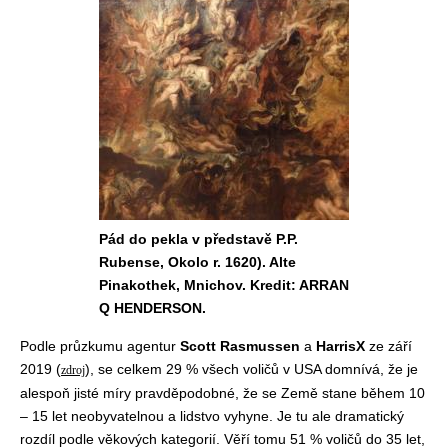
Pád do pekla v představě P.P.
Rubense, Okolo r. 1620). Alte
Pinakothek, Mnichov. Kredit: ARRAN
Q HENDERSON.
Podle průzkumu agentur
Scott Rasmussen
a
HarrisX
ze září
2019 (
), se celkem 29 % všech voličů v USA domnívá, že je
zdroj
alespoň jisté míry pravděpodobné, že se Země stane během 10
– 15 let neobyvatelnou a lidstvo vyhyne. Je tu ale dramatický
rozdíl podle věkových kategorií. Věří tomu 51 % voličů do 35 let,