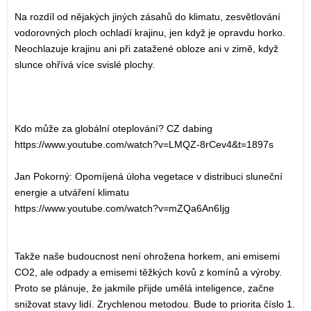
Na rozdíl od nějakých jiných zásahů do klimatu, zesvětlování
vodorovných ploch ochladí krajinu, jen když je opravdu horko.
Neochlazuje krajinu ani při zatažené obloze ani v zimě, když
slunce ohřívá více svislé plochy.
Kdo může za globální oteplování? CZ dabing
https://www.youtube.com/watch?v=LMQZ-8rCev4&t=1897s
Jan Pokorný: Opomíjená úloha vegetace v distribuci sluneční
energie a utváření klimatu
https://www.youtube.com/watch?v=mZQa6An6Ijg
Takže naše budoucnost není ohrožena horkem, ani emisemi
CO2, ale odpady a emisemi těžkých kovů z komínů a výroby.
Proto se plánuje, že jakmile přijde umělá inteligence, začne
snižovat stavy lidí. Zrychlenou metodou. Bude to priorita číslo 1.