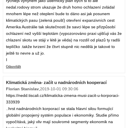
rychlejs vyhynem jako udernicky plán bych si to ale
nedal.rodovy strom ukazuje že druh homo ochlazení zvládal
mnohem lépe než oteplení bude to dáno asi jak posunem
klimatických pasu (zelená poušť) otevření expanzivních cest
Amerika Austrálie tak skutečnosti že savci lépe se přizpůsobí
ochlazení než vyšší teplotám (vypozorováno praxi ujišťuji vás že
chlazení skotu ve stáji v létě je věda) na rozdíl od plazů ty radši
teplíčko .takže tvrzení že čtvrt stupně nic nedělá je takové to
ještě to nevre a už jo.
I
Odpovědět
Klimatická změna- začít u nadnárodních kooperací
Florian Stanislav
,
2019-10-01 09:30:06
https://nedd.tiscali.cz/klimaticka-zmena-musi-zacit-u-korporaci-
333939
..hrst nadnárodních korporací se stala hlavní silou formující
globální propojený systém populace i ekonomiky. Studie přímo
vypočítává, jaký vliv mají soukromé segmenty ekonomik na