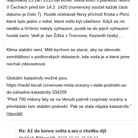
Naposledy 23.září 2019 byl konec světa kolizí s planetou Nibiru.
V Čechách před tím 14.2. 1420 (numerický součet každé části
datumu je číslo 7). Husité očekávali Nový příchod Krista v Plzni,
které bylo jedno z měst, které mělo být ušetřeno. Když se nic
nedělo a hříšníci nebyly vyhlazeni, pustili se do jejich vyhlazení
husité sami. Vedl je Jan Žižka z Trocnova, Kazisvět český....
Klima stabilní není. Měli bychom se starat, aby se obnovilo
zemědělství v podhorských oblastech, kde voda je a které jsme
nechali zdevastovat.
Globální katastrofy možné jsou.
https://nedd.tiscali.cz/venuse-mela-oceany-i-stale-podnebi-az-
do-zahadne-katastrofy-334205
"Před 700 miliony lety se na Venuši patrně rozpínaly oceány a
převládalo tam stabilní podnebí. Pak se stala nějaká katastrofa."
Odpovědět
Re: Až do konce světa a ani o chvilku dýl
Vojtěch Běhunčík
,
2019-10-01 16:58:43