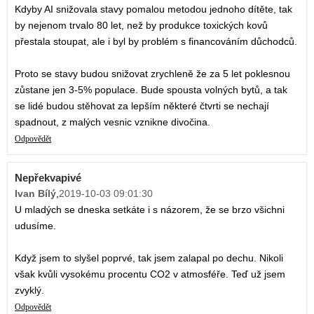
Kdyby AI snižovala stavy pomalou metodou jednoho dítěte, tak
by nejenom trvalo 80 let, než by produkce toxických kovů
přestala stoupat, ale i byl by problém s financováním důchodců.
Proto se stavy budou snižovat zrychleně že za 5 let poklesnou
zůstane jen 3-5% populace. Bude spousta volných bytů, a tak
se lidé budou stěhovat za lepším některé čtvrti se nechají
spadnout, z malých vesnic vznikne divočina.
Odpovědět
Nepřekvapivé
Ivan Bílý
,
2019-10-03 09:01:30
U mladých se dneska setkáte i s názorem, že se brzo všichni
udusíme.
Když jsem to slyšel poprvé, tak jsem zalapal po dechu. Nikoli
však kvůli vysokému procentu CO2 v atmosféře. Teď už jsem
zvyklý.
Odpovědět