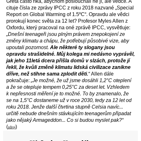
Gréta často říká, abychom poslouchali ne ji, ale vědce. A
cituje čísla ze zprávy IPCC z roku 2018 nazvané „Special
Report on Global Warming of 1.5ºC“. Opravdu ale vědci
prorokují konec světa za 12 let? Profesor Myles Allen z
Oxfordu, který pracoval na oné zprávě IPCC, vysvětluje:
„Dnešní teenageři jsou plným právem znepokojení ze
změny klimatu a chápu, že potřebují působivé vize, aby
upoutali pozornost.
Ale některé ty slogany jsou
opravdu strašidelné. Můj kolega mi nedávno vyprávěl,
jak jeho 11letá dcera přišla domů v slzách, protože jí
řekli, že kvůli změně klimatu lidská civilizace zanikne
dříve, než stihne sama zplodit děti.
“
Allen dále
pokračuje:
„Je možné, že už jsme dosáhli 1,2°C oteplení
a že se otepluje tempem 0,25°C za deset let. Vzhledem
k nepřesnosti měření je to možné. To by znamenalo, že
se na 1,5°C dostaneme už v roce 2030, tedy za 12 let od
roku 2018. Jenže další čtvrtina stupně Celsia navíc...
určitě nebude dnešním stávkujícím teenagerům připadat
jako nějaký Armageddon... Co si budou myslet pak?“
(
)
zdroj