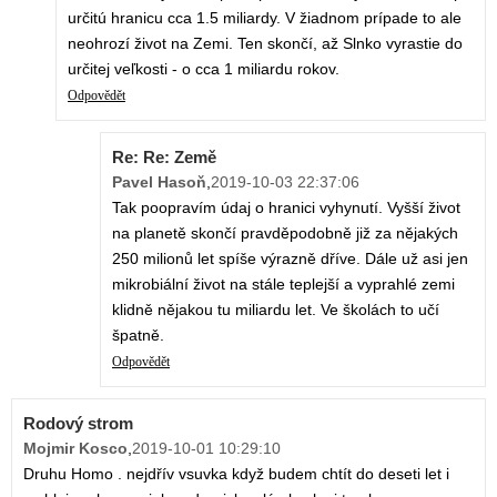
určitú hranicu cca 1.5 miliardy. V žiadnom prípade to ale
neohrozí život na Zemi. Ten skončí, až Slnko vyrastie do
určitej veľkosti - o cca 1 miliardu rokov.
Odpovědět
Re: Re: Země
Pavel Hasoň
,
2019-10-03 22:37:06
Tak poopravím údaj o hranici vyhynutí. Vyšší život
na planetě skončí pravděpodobně již za nějakých
250 milionů let spíše výrazně dříve. Dále už asi jen
mikrobiální život na stále teplejší a vyprahlé zemi
klidně nějakou tu miliardu let. Ve školách to učí
špatně.
Odpovědět
Rodový strom
Mojmir Kosco
,
2019-10-01 10:29:10
Druhu Homo . nejdřív vsuvka když budem chtít do deseti let i