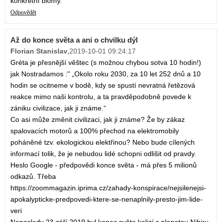
konkrétní biomy."
Odpovědět
Až do konce světa a ani o chvilku dýl
Florian Stanislav
,
2019-10-01 09:24:17
Gréta je přesnější věštec (s možnou chybou sotva 10 hodin!)
jak Nostradamos :" „Okolo roku 2030, za 10 let 252 dnů a 10
hodin se ocitneme v bodě, kdy se spustí nevratná řetězová
reakce mimo naši kontrolu, a ta pravděpodobně povede k
zániku civilizace, jak ji známe.“
Co asi může změnit civilizaci, jak ji známe? Že by zákaz
spalovacích motorů a 100% přechod na elektromobily
poháněné tzv. ekologickou elektřinou? Nebo bude cílených
informací tolik, že je nebudou lidé schopni odlišit od pravdy.
Heslo Google - předpovědi konce světa - má přes 5 milionů
odkazů. Třeba
https://zoommagazin.iprima.cz/zahady-konspirace/nejsilenejsi-
apokalypticke-predpovedi-ktere-se-nenaplnily-presto-jim-lide-
veri