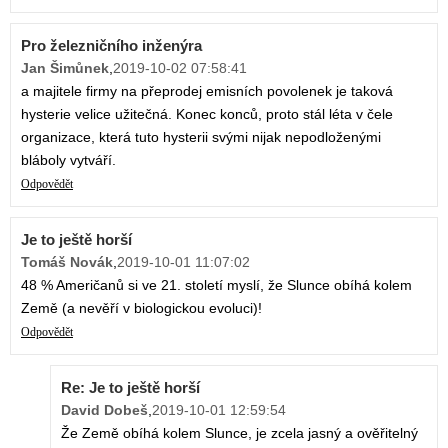
Pro železničního inženýra
Jan Šimůnek
,
2019-10-02 07:58:41
a majitele firmy na přeprodej emisních povolenek je taková
hysterie velice užitečná. Konec konců, proto stál léta v čele
organizace, která tuto hysterii svými nijak nepodloženými
bláboly vytváří.
Odpovědět
Je to ještě horší
Tomáš Novák
,
2019-10-01 11:07:02
48 % Američanů si ve 21. století myslí, že Slunce obíhá kolem
Země (a nevěří v biologickou evoluci)!
Odpovědět
Re: Je to ještě horší
David Dobeš
,
2019-10-01 12:59:54
Že Země obíhá kolem Slunce, je zcela jasný a ověřitelný