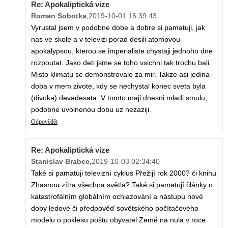
Re: Apokaliptická vize
Roman Sobotka
,
2019-10-01 16:39:43
Vyrustal jsem v podobne dobe a dobre si pamatuji, jak
nas ve skole a v televizi porad desili atomovou
apokalypsou, kterou se imperialiste chystaji jednoho dne
rozpoutat. Jako deti jsme se toho vsichni tak trochu bali.
Misto klimatu se demonstrovalo za mir. Takze asi jedina
doba v mem zivote, kdy se nechystal konec sveta byla
(divoka) devadesata. V tomto maji dnesni mladi smulu,
podobne uvolnenou dobu uz nezaziji.
Odpovědět
Re: Apokaliptická vize
Stanislav Brabec
,
2019-10-03 02:34:40
Také si pamatuji televizní cyklus Přežijí rok 2000? či knihu
Zhasnou zítra všechna světla? Také si pamatují články o
katastrofálním globálním ochlazování a nástupu nové
doby ledové či předpověď sovětského počítačového
modelu o poklesu poštu obyvatel Země na nula v roce