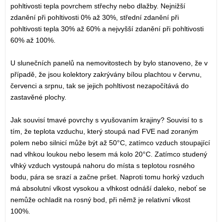
pohltivosti tepla povrchem střechy nebo dlažby. Nejnižší
zdanění při pohltivosti 0% až 30%, střední zdanění při
pohltivosti tepla 30% až 60% a nejvyšší zdanění při pohltivosti
60% až 100%.
U slunečních panelů na nemovitostech by bylo stanoveno, že v
případě, že jsou kolektory zakrývány bílou plachtou v červnu,
červenci a srpnu, tak se jejich pohltivost nezapočítává do
zastavěné plochy.
Jak souvisí tmavé povrchy s vyušovaním krajiny? Souvisí to s
tím, že teplota vzduchu, který stoupá nad FVE nad zoraným
polem nebo silnicí může být až 50°C, zatímco vzduch stoupající
nad vlhkou loukou nebo lesem má kolo 20°C. Zatímco studený
vlhký vzduch vystoupá nahoru do místa s teplotou rosného
bodu, pára se srazí a začne pršet. Naproti tomu horký vzduch
má absolutní vlkost vysokou a vlhkost odnáší daleko, neboť se
nemůže ochladit na rosný bod, při němž je relativní vlkost
100%.