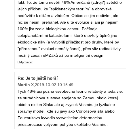
fakt. To, že tomu nevěří 48% Američanů (zdroj?) svědčí o
jejich příklonu ke "spikleneckým teoriím" a obrovské
nedůvěře k elitám a vědcům. Občas se jim nedivím, ale
nic se nesmí přehánět. Ale u té evoluce si ani já nejsem
100% jist zcela biologickou cestou. Počínaje
celoplanetárními katastrofami, které otevřely úplně jiné
ekologické niky (a vytvořili příležitost pro druhy, které by
"přirozenou" evolucí neměly šanci), přes vliv radioaktivity,
možný zásah eMZáků až po inteligentní design.
Odpovědět
Re: Je to ještě horší
Martin X
,
2019-10-02 10:15:49
Tych 48% asi pozna vseobecnu teoriu relativity a teda vie,
ze suradnicova sustava spojena so Zemou okolo ktorej
obieha nielen Slnko ale aj zvysok Vesmiru je fyzikalne
spravny model, kde su javy ako Coriolisova sila alebo
Foucaultovo kyvadlo vysvetlitelne deformaciou
priestorocasu vplyvom pohybu okoliteho Vesmiru.