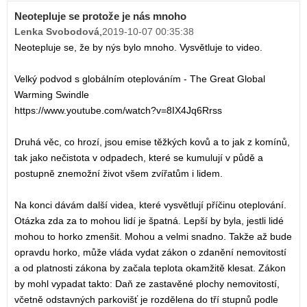
Neotepluje se protože je nás mnoho
Lenka Svobodová
,
2019-10-07 00:35:38
Neotepluje se, že by nýs bylo mnoho. Vysvětluje to video.
Velký podvod s globálním oteplováním - The Great Global
Warming Swindle
https://www.youtube.com/watch?v=8IX4Jq6Rrss
Druhá věc, co hrozí, jsou emise těžkých kovů a to jak z komínů,
tak jako nečistota v odpadech, které se kumulují v půdě a
postupně znemožní život všem zvířatům i lidem.
Na konci dávám další videa, které vysvětlují příčinu oteplování.
Otázka zda za to mohou lidí je špatná. Lepší by byla, jestli lidé
mohou to horko zmenšit. Mohou a velmi snadno. Takže až bude
opravdu horko, může vláda vydat zákon o zdanění nemovitostí
a od platnosti zákona by začala teplota okamžitě klesat. Zákon
by mohl vypadat takto: Daň ze zastavěné plochy nemovitostí,
včetně odstavných parkovišť je rozdělena do tří stupnů podle