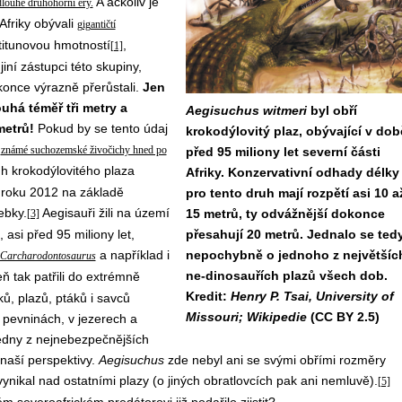
A ačkoliv je
dlouhé druhohorní éry
.
Afriky obývali
gigantičtí
titunovou hmotností
,
[1]
iní zástupci této skupiny,
konce výrazně přerůstali.
Jen
uhá téměř tři metry a
Aegisuchus witmeri
byl obří
metrů!
Pokud by se tento údaj
krokodýlovitý plaz, obývající v dob
)
známé suchozemské živočichy hned po
před 95 miliony let severní části
uh krokodýlovitého plaza
Afriky. Konzervativní odhady délky
 roku 2012 na základě
pro tento druh mají rozpětí asi 10 a
ebky.
Aegisauři žili na území
15 metrů, ty odvážnější dokonce
[3]
si před 95 miliony let,
přesahují 20 metrů. Jednalo se ted
a například i
nepochybně o jednoho z největšíc
Carcharodontosaurus
ne-dinosauřích plazů všech dob.
 tak patřili do extrémně
Kredit:
Henry P. Tsai, University of
ů, plazů, ptáků i savců
Missouri; Wikipedie
(CC BY 2.5)
 pevninách, v jezerech a
jedny z nejnebezpečnějších
naší perspektivy.
Aegisuchus
zde nebyl ani se svými obřími rozměry
nikal nad ostatními plazy (o jiných obratlovcích pak ani nemluvě).
[5]