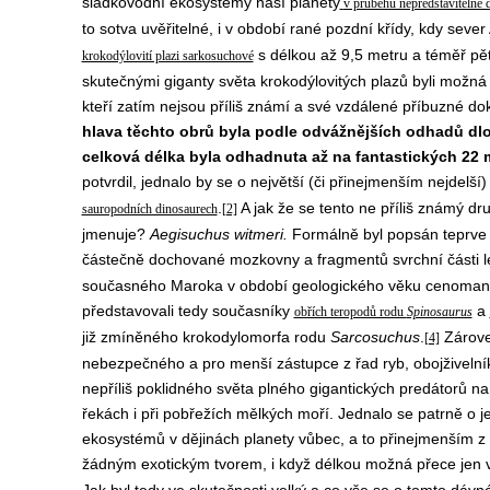
sladkovodní ekosystémy naší planety
v průběhu nepředstavitelně 
to sotva uvěřitelné, i v období rané pozdní křídy, kdy sever 
s délkou až 9,5 metru a téměř pě
krokodýlovití plazi sarkosuchové
skutečnými giganty světa krokodýlovitých plazů byli možná j
kteří zatím nejsou příliš známí a své vzdálené příbuzné do
hlava těchto obrů byla podle odvážnějších odhadů dlo
celková délka byla odhadnuta až na fantastických 22 
potvrdil, jednalo by se o největší (či přinejmenším nejdelší
.
A jak že se tento ne příliš známý dr
sauropodních dinosaurech
[2]
jmenuje?
Aegisuchus witmeri.
Formálně byl popsán teprve
částečně dochované mozkovny a fragmentů svrchní části l
současného Maroka v období geologického věku cenoman, a
představovali tedy současníky
a
obřích teropodů rodu
Spinosaurus
již zmíněného krokodylomorfa rodu
Sarcosuchus
.
Zároveň
[4]
nebezpečného a pro menší zástupce z řad ryb, obojživelník
nepříliš poklidného světa plného gigantických predátorů na
řekách i při pobřežích mělkých moří. Jednalo se patrně o 
ekosystémů v dějinách planety vůbec, a to přinejmenším z 
žádným exotickým tvorem, i když délkou možná přece jen vy