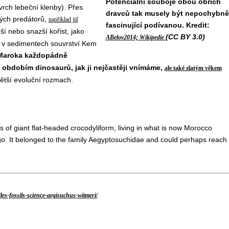
Potenciální souboje obou obřích
vrch lebeční klenby). Přes
dravců tak musely být nepochybně
lkých predátorů,
například již
fascinující podívanou. Kredit:
ší nebo snazší kořist, jako
(CC BY 3.0)
ABelov2014; Wikipedie
yly v sedimentech souvrství Kem
 Maroka každopádně
obdobím dinosaurů, jak ji nejčastěji vnímáme,
ale také zlatým věkem
větší evoluční rozmach.
s of giant flat-headed crocodyliform, living in what is now Morocco
go. It belonged to the family Aegyptosuchidae and could perhaps reach
es-fossils-science-aegisuchus-witmeri/