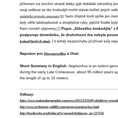
přítomen na svrchní straně lebky (jak dokládá zdrsněný po
svoji velikost se tito krokodýli mohli stávat kořistí jiných ve
.
Sami zřejmě lovili spíše jen men
zmíněného teropoda spinosaura
[6]
byly větší lalokoploutvé a dvojdyšné ryby, jejichž fosilie b
Kem rovněž objeveny.
Popis „štítového krokodýla“ z
[7]
podporuje domněnku, že druhohorní éra nebyla pouze 
.
I ti tehdy bezpochyby prožívali svůj nej
krokodýlovitých plazů
Napsáno pro
a
Osel
.
DinosaurusBlog
Short Summary in English
:
Aegisuchus
is an extinct genu
during the early Late Cretaceous, about 95 million years a
the length of up to 15 meters.
Odkazy
:
https://www.nationalgeographic.com/news/2012/2/111109-shieldcroc-crocodil
http://www.prehistoric-wildlife.com/species/a/aegisuchus.html
http://fossilworks.org/bridge.pl?a=taxonInfo&taxon_no=217556