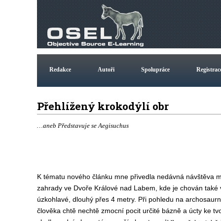
Redakce
Autoři
Spolupráce
Registrac
Přehlížený krokodýlí obr
…aneb Představuje se Aegisuchus
K tématu nového článku mne přivedla nedávná návštěva m
zahrady ve Dvoře Králové nad Labem, kde je chován také 
úzkohlavé, dlouhý přes 4 metry. Při pohledu na archosaurní
člověka chtě nechtě zmocní pocit určité bázně a úcty ke tvo