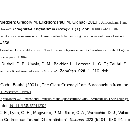
 Brueggen; Gregory M. Erickson; Paul M. Gignac (2019).
„Crocodylian Head
.
Integrative Organismal Biology.
1
(1). doi:
liforms“
10.1093/iob/obz006
l: A critical comparison of differing methods for restoring the volume and mass of extinct
5–358.
usuchian Crocodyliform with Novel Cranial Integument and Its Significance for the Origin a
journal.pone.0030471
; Dutheil, D. B.; Unwin, D. M.; Baidder, L.; Larsson, H. C. E.; Zouhri, S.;
.
ZooKeys.
928
: 1–216. doi:
eous Kem Kem Group of eastern Morocco“
.; Gado, Boubé (2001). „The Giant Crocodyliform Sarcosuchus from the
.1126/science.1066521
 Spinosaurs – A Review and Revision of the Spinosauridae with Comments on Their Ecology“
 doi:
10.1111/1755-6724.13328
. E.; Lyon, G. H.; Magwene, P. M.; Sidor, C. A.; Varricchio, D. J.; Wilson
te Cretaceous Faunal Differentiation“.
Science.
272
(5264): 986–91. doi