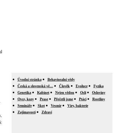
nd
Úvodní stránka
Behavioralni vědy
Česká a slovenská vě…
Člověk
Evoluce
Fyzika
Genetika
Kabinet
Nejen vědou
Osli
Osloviny
Ovce, kozy
Prase
Přečetli jsme
Ptáci
Rostliny
.
Semináře
Skot
Vesmír
Viry, bakterie
Zajímavosti
Zdraví
,
: