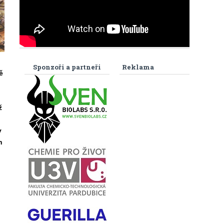
Sponzoři a partneři
Reklama
ě
ž
y
h