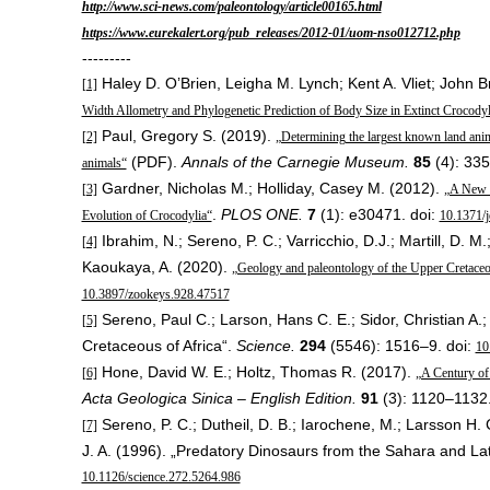
http://www.sci-news.com/paleontology/article00165.html
https://www.eurekalert.org/pub_releases/2012-01/uom-nso012712.php
---------
Haley D. O’Brien, Leigha M. Lynch; Kent A. Vliet; John
[1]
Width Allometry and Phylogenetic Prediction of Body Size in Extinct Crocody
Paul, Gregory S. (2019).
[2]
„Determining the largest known land anima
(PDF).
Annals of the Carnegie Museum.
85
(4): 33
animals“
Gardner, Nicholas M.; Holliday, Casey M. (2012).
[3]
„A New E
.
PLOS ONE.
7
(1): e30471. doi:
Evolution of Crocodylia“
10.1371/
Ibrahim, N.; Sereno, P. C.; Varricchio, D.J.; Martill, D. M.
[4]
Kaoukaya, A. (2020).
„Geology and paleontology of the Upper Cretac
10.3897/zookeys.928.47517
Sereno, Paul C.; Larson, Hans C. E.; Sidor, Christian A
[5]
Cretaceous of Africa“.
Science.
294
(5546): 1516–9. doi:
10
Hone, David W. E.; Holtz, Thomas R. (2017).
[6]
„A Century of
Acta Geologica Sinica – English Edition.
91
(3): 1120–1132.
Sereno, P. C.; Dutheil, D. B.; Iarochene, M.; Larsson H. C
[7]
J. A. (1996). „Predatory Dinosaurs from the Sahara and La
10.1126/science.272.5264.986