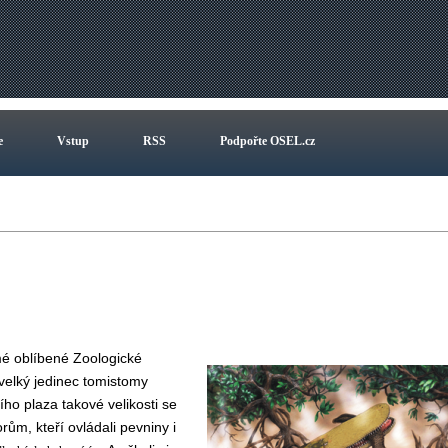
e
Vstup
RSS
Podpořte OSEL.cz
é oblíbené Zoologické
velký jedinec tomistomy
ho plaza takové velikosti se
rům, kteří ovládali pevniny i