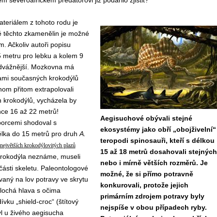
m severoafrickém predátorovi již podařilo zjistit?
teriálem z tohoto rodu je
 těchto zkamenělin je možné
. Ačkoliv autoři popisu
 metru pro lebku a kolem 9
 odvážnější. Mozkovna má
ami současných krokodýlů
hom přitom extrapolovali
h krokodýlů, vycházela by
nce 16 až 22 metrů!
Aegisuchové obývali stejné
porcemi shodoval s
ekosystémy jako obří „obojživelní“
élka do 15 metrů pro druh
A.
teropodi spinosauři, kteří s délkou
největších krokodýlovitých plazů
15 až 18 metrů dosahovali stejných
 krokodýla neznáme, museli
nebo i mírně větších rozměrů. Je
 části skeletu. Paleontologové
možné, že si přímo potravně
vaný na lov potravy ve skrytu
konkurovali, protože jejich
lochá hlava s očima
primárním zdrojem potravy byly
vku „shield-croc“ (štítový
nejspíše v obou případech ryby.
yl u živého aegisucha