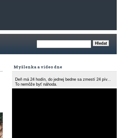
Myšlenka a video dne
Deň má 24 hodín, do jednej bedne sa zmestí 24 pív...
To nemôže byť náhoda.