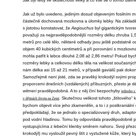
Jak byl tedy ve skutečnosti velký a co vše se o tomto dávné
Jak už bylo uvedeno, jediným dosud objeveným fosilním ma
částečně dochovaná mozkovna a úlomky lebky. Na základě
s jistotou konstatovat, že
Aegisuchus
byl gigantickým tvorem
považují za nejpravděpodobnější rozměry délku zhruba 1,5
metrů pro celé tělo, některé odhady jsou ještě podstatně
objem 40 kubických centimetrů a při porovnání s mozkovn
mohla patřit k lebce dlouhé 2,08 až 2,86 metru! Pokud byc
rozměry lebky a celkovou délku těla na velikost současnýc
nám délka asi 15 až 21 metrů, v případě gaviálů pak doko
Samozřejmě není jisté, zda se pravěký krokodýl svými pro
proporcemi dnešních (vzdálených) příbuzných, přesto je d
witmeri
pravděpodobná. A to z něj činí bezpochyby
jednoho z 
. Skutečnou velikost tohoto „štítového“
v dějinách života na Zemi
bychom objevit více jeho zkamenělin, a to i z postkraniální
předpokládají, že se jednalo o specializovaný druh, adapto
pod vodní hladinou. Tomu by odpovídala pravděpodobně p
vystupujícíma z lebeční klenby směrem nahoru. Svoji přezdí
krokodýl) mu vysloužil pevný štít z vyztužené kůže, který b