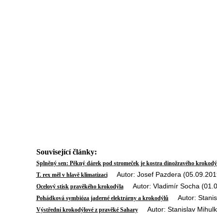
Související články:
Splněný sen: Pěkný dárek pod stromeček je kostra dinožravého krokodý
Autor: Josef Pazdera (05.09.201
T. rex měl v hlavě klimatizaci
Autor: Vladimír Socha (01.0
Ocelový stisk pravěkého krokodýla
Autor: Stanisl
Pohádková symbióza jaderné elektrárny a krokodýlů
Autor: Stanislav Mihulk
Výstřední krokodýlové z pravěké Sahary