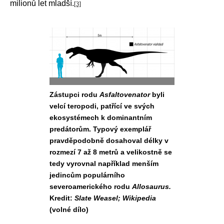
milionů let mladší.
[3]
Zástupci rodu
Asfaltovenator
byli
velcí teropodi, patřící ve svých
ekosystémech k dominantním
predátorům. Typový exemplář
pravděpodobně dosahoval délky v
rozmezí 7 až 8 metrů a velikostně se
tedy vyrovnal například menším
jedincům populárního
severoamerického rodu
Allosaurus.
Kredit:
Slate Weasel; Wikipedia
(volné dílo)