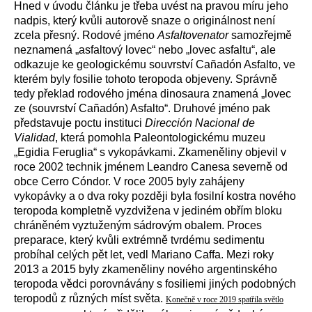
Hned v úvodu článku je třeba uvést na pravou míru jeho
nadpis, který kvůli autorově snaze o originálnost není
zcela přesný. Rodové jméno
Asfaltovenator
samozřejmě
neznamená „asfaltový lovec“ nebo „lovec asfaltu“, ale
odkazuje ke geologickému souvrství Cañadón Asfalto, ve
kterém byly fosilie tohoto teropoda objeveny. Správně
tedy překlad rodového jména dinosaura znamená „lovec
ze (souvrství Cañadón) Asfalto“. Druhové jméno pak
představuje poctu instituci
Dirección Nacional de
Vialidad
, která pomohla Paleontologickému muzeu
„Egidia Feruglia“ s vykopávkami. Zkameněliny objevil v
roce 2002 technik jménem Leandro Canesa severně od
obce Cerro Cóndor. V roce 2005 byly zahájeny
vykopávky a o dva roky později byla fosilní kostra nového
teropoda kompletně vyzdvižena v jediném obřím bloku
chráněném vyztuženým sádrovým obalem. Proces
preparace, který kvůli extrémně tvrdému sedimentu
probíhal celých pět let, vedl Mariano Caffa. Mezi roky
2013 a 2015 byly zkameněliny nového argentinského
teropoda vědci porovnávány s fosiliemi jiných podobných
teropodů z různých míst světa.
Konečně v roce 2019 spatřila světlo