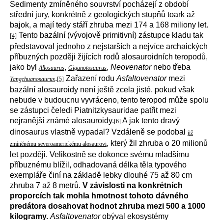
Sedimenty zmíněného souvrství pocházejí z období
střední jury, konkrétně z geologických stupňů toark až
bajok, a mají tedy stáří zhruba mezi 174 a 168 miliony let.
Tento bazální (vývojově primitivní) zástupce kladu tak
[4]
představoval jednoho z nejstarších a nejvíce archaických
příbuzných později žijících rodů alosauroidních teropodů,
jako byl
,
,
Neovenator
nebo třeba
Allosaurus
Giganotosaurus
.
Zařazení rodu
Asfaltovenator
mezi
Yangchuanosaurus
[5]
bazální alosauroidy není ještě zcela jisté, pokud však
nebude v budoucnu vyvráceno, tento teropod může spolu
se zástupci čeledi Piatnitzkysauridae patřit mezi
nejranější známé alosauroidy.
A jak tento dravý
[6]
dinosaurus vlastně vypadal? Vzdáleně se podobal
již
, který žil zhruba o 20 milionů
zmíněnému severoamerickému alosaurovi
let později. Velikostně se dokonce svému mladšímu
příbuznému blížil, odhadovaná délka těla typového
exempláře činí na základě lebky dlouhé 75 až 80 cm
zhruba 7 až 8 metrů.
V závislosti na konkrétních
proporcích tak mohla hmotnost tohoto dávného
predátora dosahovat hodnot zhruba mezi 500 a 1000
kilogramy.
Asfaltovenator
obýval ekosystémy