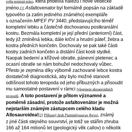
, která přidělila nálezu i nové vědecké
světa popisná práce
jméno.
Asfaltovenator
byl formálně popsán na základě
[1]
typového (a zatím jediného známého) exempláře
s označením
MPEF PV 3440
, představujícího téměř
kompletní lebku a částečně dochovanou postkraniální
kostru. Bezmála kompletní je její přední (anteriorní) část,
tedy již zmíněná lebka, dále krční a hrudní páteř, žebra a
kostra předních končetin. Dochovaly se pak také části
kostry zadních končetin a distální část kosti stydké.
Naopak bederní a křížové obratle, pánevní pletenec a
ocasní obratle se nám bohužel nedochovaly vůbec.
Přesto je zejména díky výborně zachované lebce kostra
dostatečně diagnostická, aby bylo možné stanovit
odlišnost tohoto teropoda od jeho příbuzných a přisoudit
mu samostatné postavení v rámci
fylogeneze alosauroidních
.
A toto postavení je přitom významné a
teropodů
poměrně zásadní, protože asfaltovenátor je možná
nejstarším známým zástupcem celého kladu
Allosauroidea!
, známý
[2]
Příbuzný druh
Piatnitzkysaurus floresi
z jiné části stejného souvrství, je totiž se stářím zhruba
166 až 164 milionů let (geologický věk callov) o několik