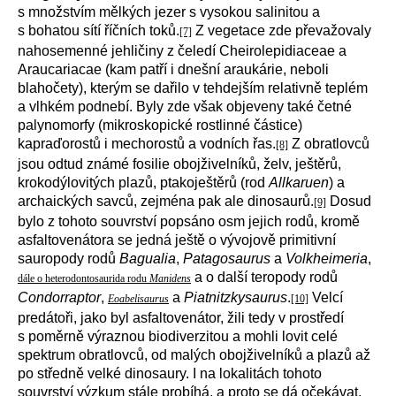
s množstvím mělkých jezer s vysokou salinitou a
s bohatou sítí říčních toků.
Z vegetace zde převažovaly
[7]
nahosemenné jehličiny z čeledí Cheirolepidiaceae a
Araucariacae (kam patří i dnešní araukárie, neboli
blahočety), kterým se dařilo v tehdejším relativně teplém
a vlhkém podnebí. Byly zde však objeveny také četné
palynomorfy (mikroskopické rostlinné částice)
kapraďorostů i mechorostů a vodních řas.
Z obratlovců
[8]
jsou odtud známé fosilie obojživelníků, želv, ještěrů,
krokodýlovitých plazů, ptakoještěrů (rod
Allkaruen
) a
archaických savců, zejména pak ale dinosaurů.
Dosud
[9]
bylo z tohoto souvrství popsáno osm jejich rodů, kromě
asfaltovenátora se jedná ještě o vývojově primitivní
sauropody rodů
Bagualia
,
Patagosaurus
a
Volkheimeria
,
a o další teropody rodů
dále o heterodontosaurida rodu
Manidens
Condorraptor
,
a
Piatnitzkysaurus
.
Velcí
Eoabelisaurus
[10]
predátoři, jako byl asfaltovenátor, žili tedy v prostředí
s poměrně výraznou biodiverzitou a mohli lovit celé
spektrum obratlovců, od malých obojživelníků a plazů až
po středně velké dinosaury. I na lokalitách tohoto
souvrství výzkum stále probíhá, a proto se dá očekávat,