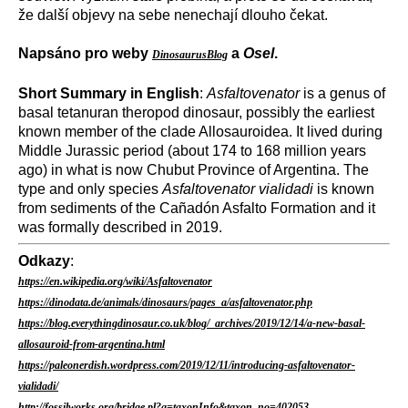
že další objevy na sebe nenechají dlouho čekat.
Napsáno pro weby
a
Osel
.
DinosaurusBlog
Short Summary in English
:
Asfaltovenator
is a genus of
basal tetanuran theropod dinosaur, possibly the earliest
known member of the clade Allosauroidea. It lived during
Middle Jurassic period (about 174 to 168 million years
ago) in what is now Chubut Province of Argentina. The
type and only species
Asfaltovenator vialidadi
is known
from sediments of the Cañadón Asfalto Formation and it
was formally described in 2019.
Odkazy
:
https://en.wikipedia.org/wiki/Asfaltovenator
https://dinodata.de/animals/dinosaurs/pages_a/asfaltovenator.php
https://blog.everythingdinosaur.co.uk/blog/_archives/2019/12/14/a-new-basal-
allosauroid-from-argentina.html
https://paleonerdish.wordpress.com/2019/12/11/introducing-asfaltovenator-
vialidadi/
http://fossilworks.org/bridge.pl?a=taxonInfo&taxon_no=402053