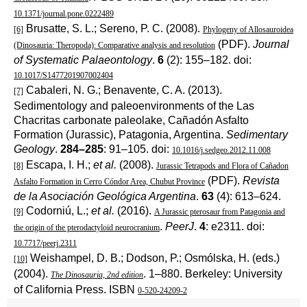
10.1371/journal.pone.0222489
Brusatte, S. L.; Sereno, P. C. (2008).
[6]
Phylogeny of Allosauroidea
(PDF).
Journal
(Dinosauria: Theropoda): Comparative analysis and resolution
of Systematic Palaeontology
.
6
(2): 155–182. doi:
10.1017/S1477201907002404
Cabaleri, N. G.; Benavente, C. A. (2013).
[7]
Sedimentology and paleoenvironments of the Las
Chacritas carbonate paleolake, Cañadón Asfalto
Formation (Jurassic), Patagonia, Argentina.
Sedimentary
Geology
.
284–285
: 91–105. doi:
10.1016/j.sedgeo.2012.11.008
Escapa, I. H.;
et al.
(2008).
[8]
Jurassic Tetrapods and Flora of Cañadon
(PDF).
Revista
Asfalto Formation in Cerro Cóndor Area, Chubut Province
de la Asociación Geológica Argentina
.
63
(4): 613–624.
Codorniú, L.;
et al.
(2016).
[9]
A Jurassic pterosaur from Patagonia and
.
PeerJ
.
4
: e2311. doi:
the origin of the pterodactyloid neurocranium
10.7717/peerj.2311
Weishampel, D. B.; Dodson, P.; Osmólska, H. (eds.)
[10]
(2004).
. 1–880. Berkeley: University
The Dinosauria, 2nd edition
of California Press. ISBN
0-520-24209-2