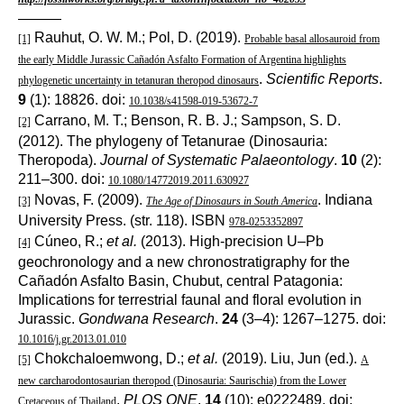
———
Rauhut, O. W. M.; Pol, D. (2019).
[1]
Probable basal allosauroid from
the early Middle Jurassic Cañadón Asfalto Formation of Argentina highlights
.
Scientific Reports
.
phylogenetic uncertainty in tetanuran theropod dinosaurs
9
(1): 18826. doi:
10.1038/s41598-019-53672-7
Carrano, M. T.; Benson, R. B. J.; Sampson, S. D.
[2]
(2012). The phylogeny of Tetanurae (Dinosauria:
Theropoda).
Journal of Systematic Palaeontology
.
10
(2):
211–300. doi:
10.1080/14772019.2011.630927
Novas, F. (2009).
. Indiana
[3]
The Age of Dinosaurs in South America
University Press. (str. 118). ISBN
978-0253352897
Cúneo, R.;
et al.
(2013). High-precision U–Pb
[4]
geochronology and a new chronostratigraphy for the
Cañadón Asfalto Basin, Chubut, central Patagonia:
Implications for terrestrial faunal and floral evolution in
Jurassic.
Gondwana Research
.
24
(3–4): 1267–1275. doi:
10.1016/j.gr.2013.01.010
Chokchaloemwong, D.;
et al.
(2019). Liu, Jun (ed.).
[5]
A
new carcharodontosaurian theropod (Dinosauria: Saurischia) from the Lower
.
PLOS ONE
.
14
(10): e0222489. doi:
Cretaceous of Thailand