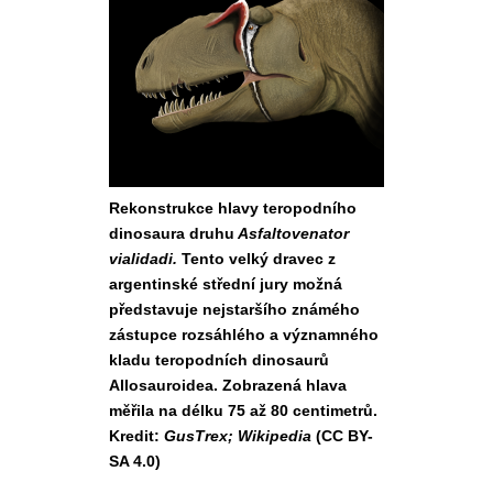
Rekonstrukce hlavy teropodního
dinosaura druhu
Asfaltovenator
vialidadi.
Tento velký dravec z
argentinské střední jury možná
představuje nejstaršího známého
zástupce rozsáhlého a významného
kladu teropodních dinosaurů
Allosauroidea. Zobrazená hlava
měřila na délku 75 až 80 centimetrů.
Kredit:
GusTrex; Wikipedia
(CC BY-
SA 4.0)