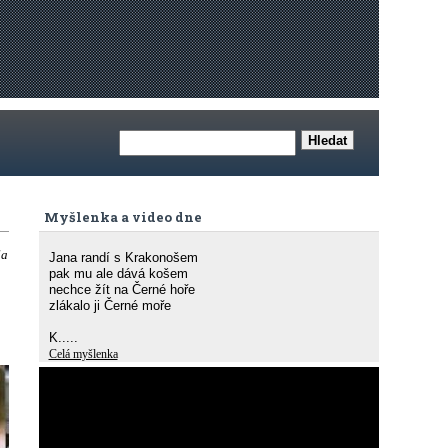
Myšlenka a video dne
la
Jana randí s Krakonošem
pak mu ale dává košem
nechce žít na Černé hoře
zlákalo ji Černé moře
K.....
Celá myšlenka