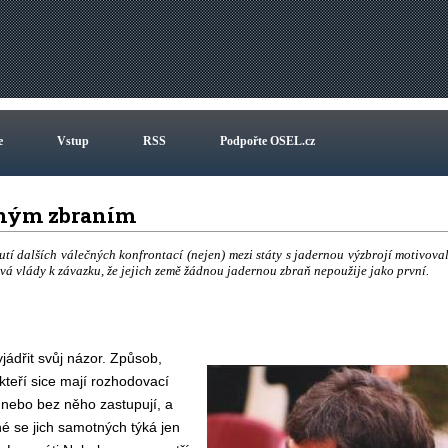
e
Vstup
RSS
Podpořte OSEL.cz
erným zbraním
nutí dalších válečných konfrontací (nejen) mezi státy s jadernou výzbrojí motivova
ývá vlády k závazku, že jejich země žádnou jadernou zbraň nepoužije jako první.
jádřit svůj názor. Způsob,
 kteří sice mají rozhodovací
 nebo bez něho zastupují, a
é se jich samotných týká jen