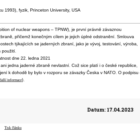
ku 1993), fyzik, Princeton University, USA
bition of nuclear weapons – TPNW), je první právně závaznou
braně, přičemž konečným cílem je jejich úplné odstranění. Smlouva
tech týkajících se jaderných zbraní, jako je vývoj, testování, výroba,
 použití.
atnost dne 22. ledna 2021
ani jedna jaderné zbraně nevlastní. Což sice platí i o české republice,
ojení k dohodě by bylo v rozporu se závazky Česka v NATO. O podpisu 
).
další informace
Datum:
17.04.2023
Tisk článku