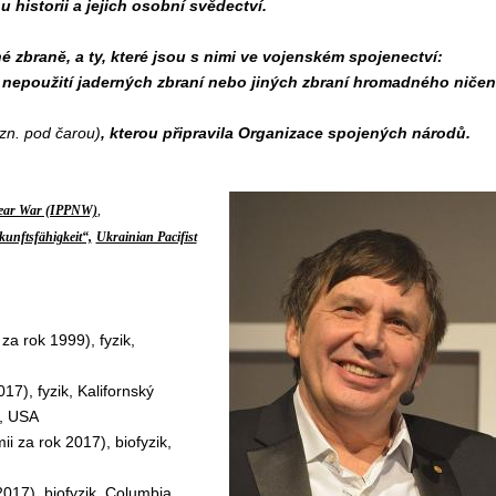
 historii a jejich osobní svědectví.
é zbraně, a ty, které jsou s nimi ve vojenském spojenectví:
ce nepoužití jaderných zbraní nebo jiných zbraní hromadného ničen
zn. pod čarou)
, kterou připravila Organizace spojených národů.
,
clear War (IPPNW)
unftsfähigkeit“,
Ukrainian Pacifist
za rok 1999), fyzik,
17), fyzik, Kalifornský
e, USA
i za rok 2017), biofyzik,
017), biofyzik, Columbia