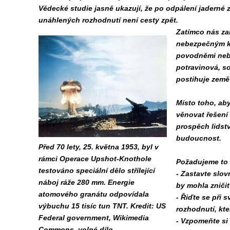
Vědecké studie jasně ukazují, že po odpálení jaderné 
unáhlených rozhodnutí není cesty zpět.
Zatímco nás za
nebezpečným kri
povodněmi nebo
potravinová, so
postihuje země 
Místo toho, aby
věnovat řešení
prospěch lidstv
budoucnost.
Před 70 lety, 25. května 1953, byl v
rámci Operace Upshot-Knothole
Požadujeme to 
testováno speciální dělo střílející
- Zastavte slov
náboj ráže 280 mm. Energie
by mohla zničit
atomového granátu odpovídala
- Řiďte se při 
výbuchu 15 tisíc tun TNT. Kredit: US
rozhodnutí, kt
Federal government, Wikimedia
- Vzpomeňte si 
Commons, volné dílo