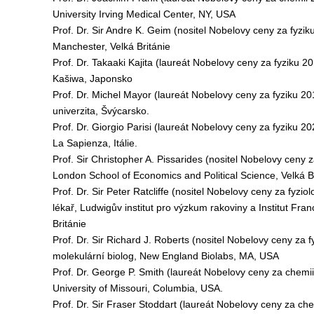
University Irving Medical Center, NY, USA
Prof. Dr. Sir Andre K. Geim (nositel Nobelovy ceny za fyziku 
Manchester, Velká Británie
Prof. Dr. Takaaki Kajita (laureát Nobelovy ceny za fyziku 201
Kašiwa, Japonsko
Prof. Dr. Michel Mayor (laureát Nobelovy ceny za fyziku 20
univerzita, Švýcarsko.
Prof. Dr. Giorgio Parisi (laureát Nobelovy ceny za fyziku 20
La Sapienza, Itálie.
Prof. Sir Christopher A. Pissarides (nositel Nobelovy ceny
London School of Economics and Political Science, Velká B
Prof. Dr. Sir Peter Ratcliffe (nositel Nobelovy ceny za fyzi
lékař, Ludwigův institut pro výzkum rakoviny a Institut Fra
Británie
Prof. Dr. Sir Richard J. Roberts (nositel Nobelovy ceny za 
molekulární biolog, New England Biolabs, MA, USA
Prof. Dr. George P. Smith (laureát Nobelovy ceny za chemii
University of Missouri, Columbia, USA.
Prof. Dr. Sir Fraser Stoddart (laureát Nobelovy ceny za ch