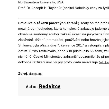
Northwestern University, USA
Prof. Dr. Joseph H. Taylor Jr (nositel Nobelovy ceny za fyzi
Smlouva o zákazu jaderných zbraní
(Treaty on the prohi
mezinárodní dohodou, která komplexně zakazuje jaderné z
obsahuje souhrnný soubor zákazů účasti na jakýchkoli činnos
získávání, držení, hromadění, používání nebo hrozba jejich
Smlouva byla přijata dne 7. července 2017 a vstoupila v pl
Zatím TPNW ratifikovalo, nebo k ní přistoupilo 55 zemí, žel 
nicméně:
České
Ministerstvo zahraničí
upozornilo, že přip
dokonce ratifikaci úmluvy prý proto vláda neuvažuje (
zdroj a 
Zdroj
:
change.org
Redakce
Autor: