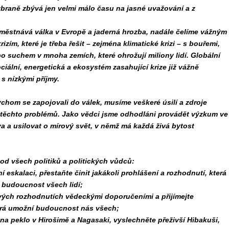
zbraně zbývá jen velmi málo času na jasné uvažování a z
městnává válka v Evropě a jaderná hrozba, nadále čelíme vážným
zím, které je třeba řešit – zejména klimatické krizi – s bouřemi,
 suchem v mnoha zemích, které ohrožují miliony lidí. Globální
ciální, energetická a ekosystém zasahující krize již vážně
s nízkými příjmy.
chom se zapojovali do válek, musíme veškeré úsilí a zdroje
 těchto problémů. Jako vědci jsme odhodláni provádět výzkum ve
a a usilovat o mírový svět, v němž má každá živá bytost
od všech politiků a politických vůdců:
ní eskalaci, přestaňte činit jakákoli prohlášení a rozhodnutí, která
 budoucnost všech lidí;
svých rozhodnutích vědeckými doporučeními a přijímejte
erá umožní budoucnost nás všech;
na peklo v Hirošimě a Nagasaki, vyslechněte přeživší Hibakuši,