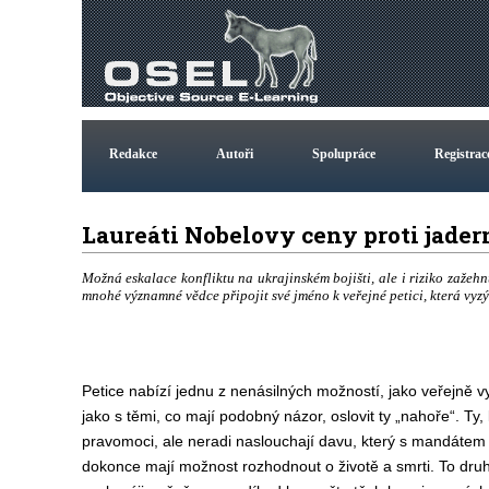
Redakce
Autoři
Spolupráce
Registrac
Laureáti Nobelovy ceny proti jad
Možná eskalace konfliktu na ukrajinském bojišti, ale i riziko zažeh
mnohé významné vědce připojit své jméno k veřejné petici, která vyz
Petice nabízí jednu z nenásilných možností, jako veřejně vy
jako s těmi, co mají podobný názor, oslovit ty „nahoře“. Ty,
pravomoci, ale neradi naslouchají davu, který s mandátem
dokonce mají možnost rozhodnout o životě a smrti. To druh