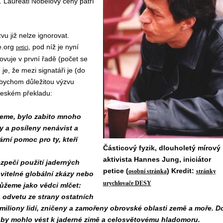
 Laureáti Nobelovy ceny patří
vu již nelze ignorovat.
e.org
, pod níž je nyní
petici
vuje v první řadě (počet se
je, že mezi signatáři je (do
abychom důležitou výzvu
 českém překladu:
ujeme, bylo zabito mnoho
y a posíleny nenávist a
rní pomoc pro ty, kteří
Částicový fyzik, dlouholetý mírový
aktivista Hannes Jung, iniciátor
ezpečí použití jaderných
petice (
) Kredit:
osobní stránka
stránky
avitelné globální zkázy nebo
urychlovače DESY
můžeme jako vědci mlčet:
a odvetu ze strany ostatních
miliony lidí, zničeny a zamořeny obrovské oblasti země a moře. D
ž by mohlo vést k jaderné zimě a celosvětovému hladomoru.