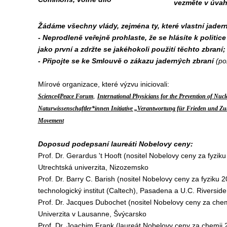
vezměte v úvahu
Žádáme všechny vlády, zejména ty, které vlastní jadern
- Neprodleně veřejně prohlaste, že se hlásíte k politi
jako první a zdržte se jakéhokoli použití těchto zbraní;
- Připojte se ke Smlouvě o zákazu jaderných zbraní
(po
Mírové organizace, které výzvu iniciovali:
,
Science4Peace Forum
International Physicians for the Prevention of Nu
Naturwissenschaftler*innen Initiative „Verantwortung für Frieden und Zuk
Movement
Doposud podepsaní laureáti Nobelovy ceny:
Prof. Dr. Gerardus 't Hooft (nositel Nobelovy ceny za fyziku 
Utrechtská univerzita, Nizozemsko
Prof. Dr. Barry C. Barish (nositel Nobelovy ceny za fyziku 20
technologický institut (Caltech), Pasadena a U.C. Riversid
Prof. Dr. Jacques Dubochet (nositel Nobelovy ceny za chemi
Univerzita v Lausanne, Švýcarsko
Prof. Dr. Joachim Frank (laureát Nobelovy ceny za chemii 2