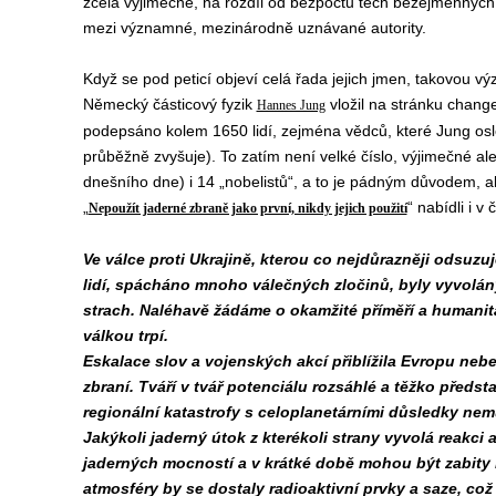
zcela výjimečně, na rozdíl od bezpočtu těch bezejmenných.
mezi významné, mezinárodně uznávané autority.
Když se pod peticí objeví celá řada jejich jmen, takovou výz
Německý částicový fyzik
vložil na stránku chang
Hannes Jung
podepsáno kolem 1650 lidí, zejména vědců, které Jung oslo
průběžně zvyšuje). To zatím není velké číslo, výjimečné ale 
dnešního dne) i 14 „nobelistů“, a to je pádným důvodem, 
„
“ nabídli i v
Nepoužít jaderné zbraně jako první, nikdy jejich použití
Ve válce proti Ukrajině, kterou co nejdůrazněji odsuz
lidí, spácháno mnoho válečných zločinů, byly vyvolán
strach. Naléhavě žádáme o okamžité příměří a humanitá
válkou trpí.
Eskalace slov a vojenských akcí přiblížila Evropu neb
zbraní. Tváří v tvář potenciálu rozsáhlé a těžko předst
regionální katastrofy s celoplanetárními důsledky ne
Jakýkoli jaderný útok z kterékoli strany vyvolá reakci 
jaderných mocností a v krátké době mohou být zabity 
atmosféry by se dostaly radioaktivní prvky a saze, co