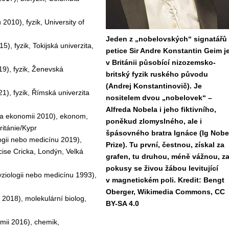
2010), fyzik, University of
Jeden z „nobelovských“ signatářů
5), fyzik, Tokijská univerzita,
petice Sir Andre Konstantin Geim j
v Británii působící nizozemsko-
19), fyzik, Ženevská
britský fyzik ruského původu
(Andrej Konstantinovič). Je
21), fyzik, Římská univerzita
nositelem dvou „nobelovek“ –
Alfreda Nobela i jeho fiktivního,
 za ekonomii 2010), ekonom,
poněkud zlomyslného, ale i
ritánie/Kypr
špásovného bratra Ignáce (Ig Nobe
ologii nebo medicínu 2019),
Prize). Tu první, čestnou, získal za
ncise Cricka, Londýn, Velká
grafen, tu druhou, méně vážnou, z
pokusy se živou žábou levitující
fyziologii nebo medicínu 1993),
v magnetickém poli. Kredit: Bengt
Oberger, Wikimedia Commons, CC
 2018), molekulární biolog,
BY-SA 4.0
emii 2016), chemik,