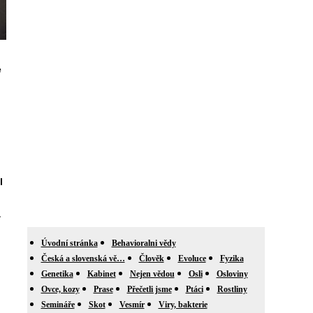
e
l
a
Úvodní stránka
Behavioralni vědy
Česká a slovenská vě…
Člověk
Evoluce
Fyzika
Genetika
Kabinet
Nejen vědou
Osli
Osloviny
Ovce, kozy
Prase
Přečetli jsme
Ptáci
Rostliny
Semináře
Skot
Vesmír
Viry, bakterie