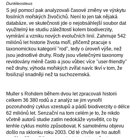
Dunkleosteus
S její pomocí pak analyzovali časové změny ve výskytu
fosilních mořských živočichů. Není to jen tak nějaká
databáze, ve skutečnosti jde o nejobsáhlejší soubor dat
využitelný ke studiu záležitostí kolem biodiverzity,
vymírání a vzniku nových evolučních linií. Zahrnuje 542
miliónů let historie života moří, přičemž pracuje s
taxonomickou kategorií "rod", tedy o úroveň výše, než
jsou jednotlivé druhy. Rody jsou všetečnými taxonomy
revidovány méně často a jsou vůbec více "user-friendly"
než druhy, výhoda mořských zvířat navíc tkví v tom, že
fosilizují snadněji než ta suchozemská.
Muller s Rohdem během dvou let zpracovali historii
celkem 36 380 rodů a z analýz se jim vynořil
pozoruhodný cyklus vzestupů a pádů biodiverzity o délce
62 miliónů let. Senzační na tom celém je to, že nikdo
včetně autorů studie zatím nedokáže vysvětlit, co by
tenhle cyklus mohlo způsobovat. K samotnému objevu
došlo na sklonku roku 2003. Od té chvíle se ho autoři