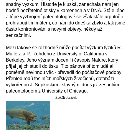
snadný výzkum. Historie je kluzká, zanechala nám jen
hodně nezřetelné otisky v kamenech a v DNA. Stále lépe
a lépe vyzbrojení paleontologové se však stále urputněji
prohrabují tím málem, co nám do dneška zbylo a tak jsme
často konfrontování s novými objevy, někdy až
senzačními.
Mezi takové se rozhodně může počítat výzkum fyziků R.
Mullera a R. Rohdeho z University of California v
Berkeley. Jeho význam docenil i časopis Nature, který
přijal jejich studii do tisku. Tito pánové přitom udělali
poměrně nevinnou věc - převedli do počítačové podoby
Přehled rodů fosilních mořských živočichů, databázi
vytvořenou J. Sepkoskim - slavným, dnes již zesnulým
paleontologem z University of Chicago.
Zvětšit obrázek