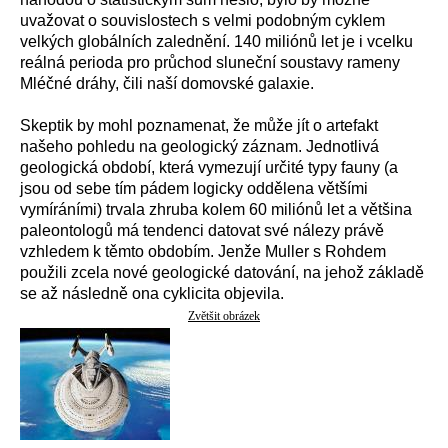
uvažovat o souvislostech s velmi podobným cyklem
velkých globálních zalednění. 140 miliónů let je i vcelku
reálná perioda pro průchod sluneční soustavy rameny
Mléčné dráhy, čili naší domovské galaxie.
Skeptik by mohl poznamenat, že může jít o artefakt
našeho pohledu na geologický záznam. Jednotlivá
geologická období, která vymezují určité typy fauny (a
jsou od sebe tím pádem logicky oddělena většími
vymíráními) trvala zhruba kolem 60 miliónů let a většina
paleontologů má tendenci datovat své nálezy právě
vzhledem k těmto obdobím. Jenže Muller s Rohdem
použili zcela nové geologické datování, na jehož základě
se až následně ona cyklicita objevila.
Zvětšit obrázek