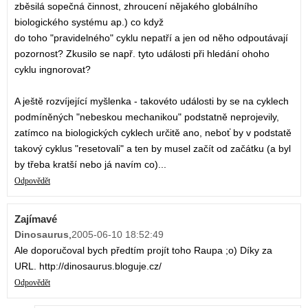
zběsilá sopečná činnost, zhroucení nějakého globálního
biologického systému ap.) co když
do toho "pravidelného" cyklu nepatří a jen od něho odpoutávají
pozornost? Zkusilo se např. tyto události při hledání ohoho
cyklu ingnorovat?
A ještě rozvíjející myšlenka - takovéto události by se na cyklech
podmíněných "nebeskou mechanikou" podstatně neprojevily,
zatímco na biologických cyklech určitě ano, neboť by v podstatě
takový cyklus "resetovali" a ten by musel začít od začátku (a byl
by třeba kratší nebo já navím co)...
Odpovědět
Zajímavé
Dinosaurus
,
2005-06-10 18:52:49
Ale doporučoval bych předtím projít toho Raupa ;o) Díky za
URL. http://dinosaurus.bloguje.cz/
Odpovědět