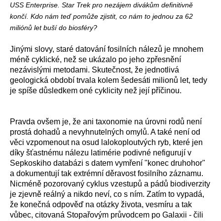
USS Enterprise. Star Trek pro nezájem divákům definitivně
končí. Kdo nám teď pomůže zjistit, co nám to jednou za 62
miliónů let buší do biosféry?
Jinými slovy, staré datování fosilních nálezů je mnohem
méně cyklické, než se ukázalo po jeho zpřesnění
nezávislými metodami. Skutečnost, že jednotlivá
geologická období trvala kolem šedesáti milionů let, tedy
je spíše důsledkem oné cyklicity než její příčinou.
Pravda ovšem je, že ani taxonomie na úrovni rodů není
prostá dohadů a nevyhnutelných omylů. A také není od
věci vzpomenout na osud lalokoploutvých ryb, které jen
díky šťastnému nálezu latimérie podivné nefigurují v
Sepkoskiho databázi s datem vymření "konec druhohor"
a dokumentují tak extrémní děravost fosilního záznamu.
Nicméně pozorovaný cyklus vzestupů a pádů biodiverzity
je zjevně reálný a nikdo neví, co s ním. Zatím to vypadá,
že konečná odpověď na otázky života, vesmíru a tak
vůbec, citovaná Stopařovým průvodcem po Galaxii - čili