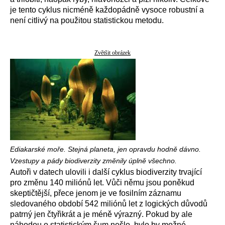
je tento cyklus nicméně každopádně vysoce robustní a
není citlivý na použitou statistickou metodu.
Zvětšit obrázek
Ediakarské moře. Stejná planeta, jen opravdu hodně dávno.
Vzestupy a pády biodiverzity změnily úplně všechno.
Autoři v datech ulovili i další cyklus biodiverzity trvající
pro změnu 140 miliónů let. Vůči němu jsou poněkud
skeptičtější, přece jenom je ve fosilním záznamu
sledovaného období 542 miliónů let z logických důvodů
patrný jen čtyřikrát a je méně výrazný. Pokud by ale
náhodou o statistickým šum nešlo, bylo by možné