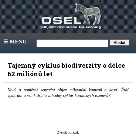
MENU
III
Tajemný cyklus biodiverzity o délce
62 miliónů let
Nový a poměrně senzační objev milovníků kamenů a kostí. Řídí
vymírání a vznik druhů záhadný cyklus kosmických rozměrů?
Zvětšit obrázek