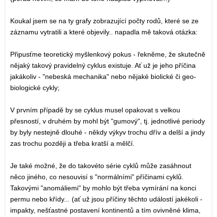
Koukal jsem se na ty grafy zobrazující počty rodů, které se ze
záznamu vytratili a které objevily.. napadla mě taková otázka:
Připusťme teoretický myšlenkový pokus - řekněme, že skutečně
nějaký takový pravidelný cyklus existuje. Ať už je jeho příčina
jakákoliv - "nebeská mechanika" nebo nějaké biolické či geo-
biologické cykly;
V prvním případě by se cyklus musel opakovat s velkou
přesností, v druhém by mohl být "gumový", tj. jednotlivé periody
by byly nestejně dlouhé - někdy výkyv trochu dřív a delší a jindy
zas trochu později a třeba kratší a mělčí.
Je také možné, že do takovéto série cyklů může zasáhnout
něco jiného, co nesouvisí s "normálními" příčinami cyklů.
Takovými "anomáliemi" by mohlo být třeba vymírání na konci
permu nebo křídy... (ať už jsou příčiny těchto událostí jakékoli -
impakty, nešťastné postavení kontinentů a tím ovivněné klima,