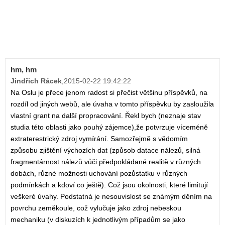
hm, hm
Jindřich Rácek
,
2015-02-22 19:42:22
Na Oslu je přece jenom radost si přečist většinu příspěvků, na
rozdíl od jiných webů, ale úvaha v tomto příspěvku by zasloužila
vlastní grant na další propracování. Řekl bych (neznaje stav
studia této oblasti jako pouhý zájemce),že potvrzuje víceméně
extraterestrický zdroj vymírání. Samozřejmě s vědomím
způsobu zjištění výchozích dat (způsob datace nálezů, silná
fragmentárnost nálezů vůči předpokládané realitě v různých
dobách, různé možnosti uchování pozůstatku v různých
podmínkách a kdoví co ještě). Což jsou okolnosti, které limitují
veškeré úvahy. Podstatná je nesouvislost se známým děním na
povrchu zeměkoule, což vylučuje jako zdroj nebeskou
mechaniku (v diskuzích k jednotlivým případům se jako