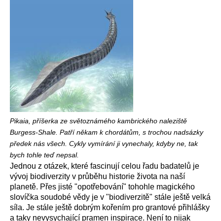
Pikaia, příšerka ze světoznámého kambrického naleziště
Burgess-Shale. Patří někam k chordátům, s trochou nadsázky
předek nás všech. Cykly vymírání ji vynechaly, kdyby ne, tak
bych tohle teď nepsal.
Jednou z otázek, které fascinují celou řadu badatelů je
vývoj biodiverzity v průběhu historie života na naší
planetě. Přes jisté "opotřebování" tohohle magického
slovíčka soudobé vědy je v "biodiverzitě" stále ještě velká
síla. Je stále ještě dobrým kořením pro grantové přihlášky
a taky nevysychající pramen inspirace. Není to nijak