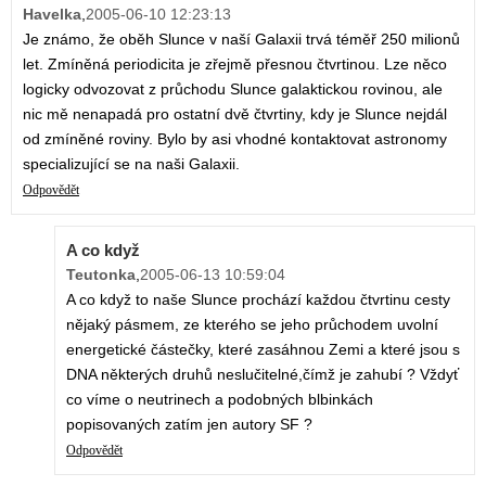
Havelka
,
2005-06-10 12:23:13
Je známo, že oběh Slunce v naší Galaxii trvá téměř 250 milionů
let. Zmíněná periodicita je zřejmě přesnou čtvrtinou. Lze něco
logicky odvozovat z průchodu Slunce galaktickou rovinou, ale
nic mě nenapadá pro ostatní dvě čtvrtiny, kdy je Slunce nejdál
od zmíněné roviny. Bylo by asi vhodné kontaktovat astronomy
specializující se na naši Galaxii.
Odpovědět
A co když
Teutonka
,
2005-06-13 10:59:04
A co když to naše Slunce prochází každou čtvrtinu cesty
nějaký pásmem, ze kterého se jeho průchodem uvolní
energetické částečky, které zasáhnou Zemi a které jsou s
DNA některých druhů neslučitelné,čímž je zahubí ? Vždyť
co víme o neutrinech a podobných blbinkách
popisovaných zatím jen autory SF ?
Odpovědět