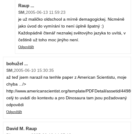
Raup ...
SM
,
2005-06-13 11:59:23
je už maličko oldschool a mírně demagogickej. Nicméně
jako úvod do vymírání to není úplně špatný :)
Každopádně čtenář neznalej světovýho jazyka to uvítá, v
češtině už toho moc jinýho není.
Odpovědět
bohužel ...
SM
,
2005-06-10 15:30:35
až teď jsem narazil na tenhle paper z American Scientistu, moje
chyba .../>
http://www.americanscientist.org/template/PDFDetail/assetid/44980
celý to uvádí do kontextu a pro Dinosaura tam jsou požadovaný
odpovědi
Odpovědět
David M. Raup