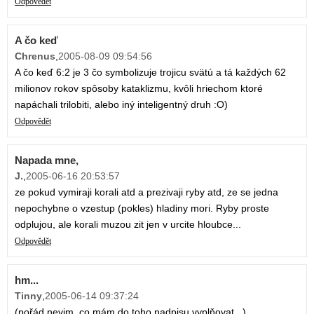
Odpovědět
A čo keď
Chrenus
,
2005-08-09 09:54:56
A čo keď 6:2 je 3 čo symbolizuje trojicu svätú a tá každých 62
milionov rokov spôsoby kataklizmu, kvôli hriechom ktoré
napáchali trilobiti, alebo iný inteligentný druh :O)
Odpovědět
Napada mne,
J.
,
2005-06-16 20:53:57
ze pokud vymiraji korali atd a prezivaji ryby atd, ze se jedna
nepochybne o vzestup (pokles) hladiny mori. Ryby proste
odplujou, ale korali muzou zit jen v urcite hloubce...
Odpovědět
hm...
Tinny
,
2005-06-14 09:37:24
(pořád nevim, co mám do toho nadpisu vyplňovat...)