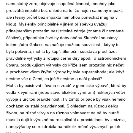
samostatný zdroj objevuje i sopečná činnost, mnohdy jako
protiváhá impaktu bez ohledu na to, že nejen samotný impakt,
ale i těsný průlet bez impaktu nemohou ponechat magma v
klidu). Myšlenky principiálně v jiném příspěvku uvažují
přinejmenším prozatím nezjistitelné zdroje (známé či neznámé
částice), připomínka čtvrtiny doby oběhu Sluneční soustavy
kolem jádra Galaxie naznačuje možnou souvislost - kdyby to
byla polovina, mohla by kupř. Sluneční soustava procházet
pravidelně vytrysky z rotující černé díry apod.; o astronomickém
útvaru, produkujícím výtrysky do kříže jsem prozatím nic nečetl
a procházet všem čtyřmi výrony by byla supernáhoda; ale když
nevíme vše o Zemi, co ještě nevíme o naší galaxii?.
Mohla by existovat i úvaha o zradě v genetické výbavě, která by
vedla k vymírání (nebo stavu blízkém vymírání) některých větví
vývoje s určitou pravidelností. I v tomto případě by však nemělo
docházet ke stálé pravidelnosti. S ohledem na různou délku
života, na různé vlivy a na různou vnímavost na ně by nutně
muselo dojít k výraznému rozkolísání a pravidelnost by zmizela,
nanejvýše by se rozdrobila na několik méně výrazných poloh.