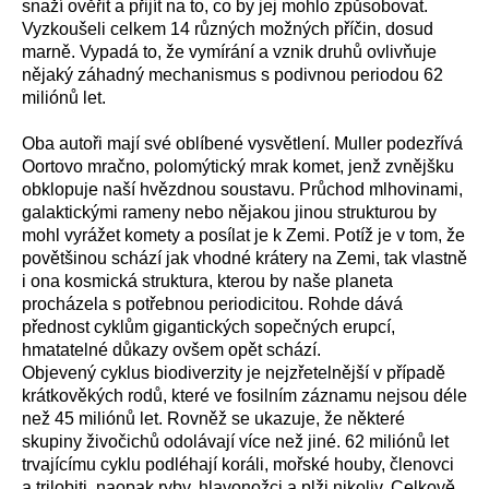
snaží ověřit a přijít na to, co by jej mohlo způsobovat.
Vyzkoušeli celkem 14 různých možných příčin, dosud
marně. Vypadá to, že vymírání a vznik druhů ovlivňuje
nějaký záhadný mechanismus s podivnou periodou 62
miliónů let.
Oba autoři mají své oblíbené vysvětlení. Muller podezřívá
Oortovo mračno, polomýtický mrak komet, jenž zvnějšku
obklopuje naší hvězdnou soustavu. Průchod mlhovinami,
galaktickými rameny nebo nějakou jinou strukturou by
mohl vyrážet komety a posílat je k Zemi. Potíž je v tom, že
povětšinou schází jak vhodné krátery na Zemi, tak vlastně
i ona kosmická struktura, kterou by naše planeta
procházela s potřebnou periodicitou. Rohde dává
přednost cyklům gigantických sopečných erupcí,
hmatatelné důkazy ovšem opět schází.
Objevený cyklus biodiverzity je nejzřetelnější v případě
krátkověkých rodů, které ve fosilním záznamu nejsou déle
než 45 miliónů let. Rovněž se ukazuje, že některé
skupiny živočichů odolávají více než jiné. 62 miliónů let
trvajícímu cyklu podléhají koráli, mořské houby, členovci
a trilobiti, naopak ryby, hlavonožci a plži nikoliv. Celkově