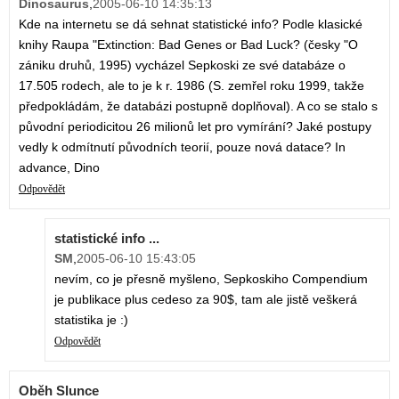
Dinosaurus
,
2005-06-10 14:35:13
Kde na internetu se dá sehnat statistické info? Podle klasické
knihy Raupa "Extinction: Bad Genes or Bad Luck? (česky "O
zániku druhů, 1995) vycházel Sepkoski ze své databáze o
17.505 rodech, ale to je k r. 1986 (S. zemřel roku 1999, takže
předpokládám, že databázi postupně doplňoval). A co se stalo s
původní periodicitou 26 milionů let pro vymírání? Jaké postupy
vedly k odmítnutí původních teorií, pouze nová datace? In
advance, Dino
Odpovědět
statistické info ...
SM
,
2005-06-10 15:43:05
nevím, co je přesně myšleno, Sepkoskiho Compendium
je publikace plus cedeso za 90$, tam ale jistě veškerá
statistika je :)
Odpovědět
Oběh Slunce