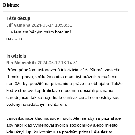
Diskuze:
Téže děkuji
Jiří Valnoha
,
2024-05-14 10:53:31
... všem zmíněným oslím borcům!
Odpovědět
Inkvizicia
Rio Malaschitz
,
2024-05-12 13:14:31
Práve pápežom ustanovená inkvizícia v 16. Storočí zaviedla
Rímske právo, určila že sudca musí byt právnik a mučenie
nemôže byt použité na priznanie a právo na obhajobu. Takže
keď v stredovekej Bratislave mučením dosiahli priznanie
čarodejnice, tak sa nejednalo o inkvizíciu ale o mestský súd
vedený nevzdelaným richtárom.
Jánošíka napríklad na súde mučili. Ale nie aby sa priznal ale
aby napríklad vymenoval svojich spoločníkov alebo miesto
kde ukryli lup, ku ktorému sa predtým priznal. Ale tiež to