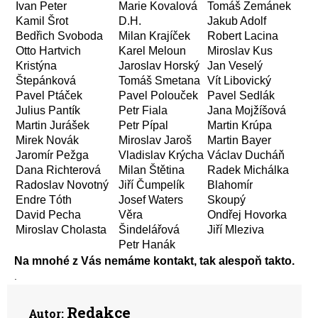
Ivan Peter
Marie Kovalová
Tomáš Zemánek
Kamil Šrot
D.H.
Jakub Adolf
Bedřich Svoboda
Milan Krajíček
Robert Lacina
Otto Hartvich
Karel Meloun
Miroslav Kus
Kristýna
Jaroslav Horský
Jan Veselý
Štepánková
Tomáš Smetana
Vít Libovický
Pavel Ptáček
Pavel Polouček
Pavel Sedlák
Julius Pantík
Petr Fiala
Jana Mojžíšová
Martin Jurášek
Petr Pípal
Martin Krúpa
Mirek Novák
Miroslav Jaroš
Martin Bayer
Jaromír Pežga
Vladislav Krýcha
Václav Ducháň
Dana Richterová
Milan Štětina
Radek Michálka
Radoslav Novotný
Jiří Čumpelík
Blahomír
Endre Tóth
Josef Waters
Skoupý
David Pecha
Věra
Ondřej Hovorka
Miroslav Cholasta
Šindelářová
Jiří Mleziva
Petr Hanák
Na mnohé z Vás nemáme kontakt, tak alespoň takto.
.
Redakce
Autor: