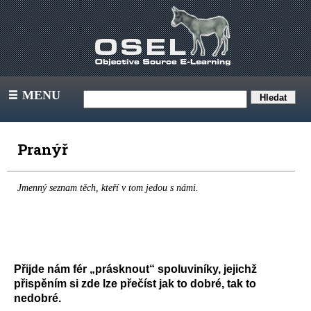
MENU
III
Pranýř
Jmenný seznam těch, kteří v tom jedou s námi.
Přijde nám fér „prásknout“ spoluviníky, jejichž
přispěním si zde lze přečíst jak to dobré, tak to
nedobré.