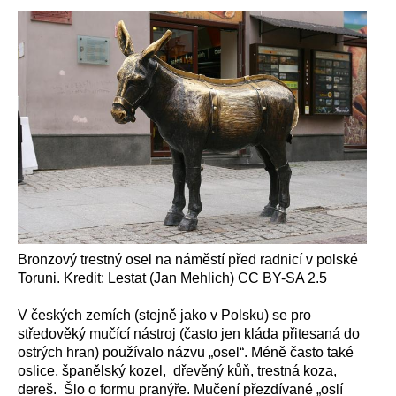
Bronzový trestný osel na náměstí před radnicí v polské
Toruni. Kredit: Lestat (Jan Mehlich) CC BY-SA 2.5
V českých zemích (stejně jako v Polsku) se pro
středověký mučící nástroj (často jen kláda přitesaná do
ostrých hran) používalo názvu „osel“. Méně často také
oslice, španělský kozel, dřevěný kůň, trestná koza,
dereš. Šlo o formu pranýře. Mučení přezdívané „oslí