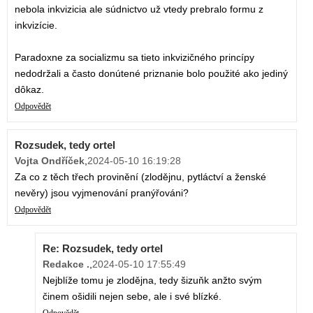
nebola inkvizicia ale súdnictvo už vtedy prebralo formu z
inkvizície.
Paradoxne za socializmu sa tieto inkvizičného princípy
nedodržali a často donútené priznanie bolo použité ako jediný
dôkaz.
Odpovědět
Rozsudek, tedy ortel
Vojta Ondříček
,
2024-05-10 16:19:28
Za co z těch třech provinění (zlodějnu, pytláctví a ženské
nevěry) jsou vyjmenování pranýřováni?
Odpovědět
Re: Rozsudek, tedy ortel
Redakce .
,
2024-05-10 17:55:49
Nejblíže tomu je zlodějna, tedy šizuňk anžto svým
činem ošidili nejen sebe, ale i své blízké.