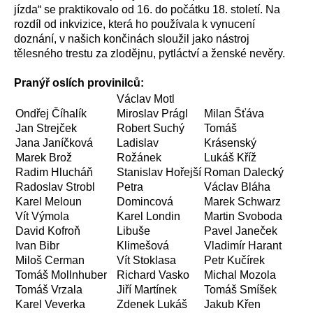
jízda“ se praktikovalo od 16. do počátku 18. století. Na
rozdíl od inkvizice, která ho používala k vynucení
doznání, v našich končinách sloužil jako nástroj
tělesného trestu za zlodějnu, pytláctví a ženské nevěry.
Pranýř oslích provinilců:
Václav Motl
Ondřej Číhalík
Miroslav Prágl
Milan Šťáva
Jan Strejček
Robert Suchý
Tomáš
Jana Janíčková
Ladislav
Krásenský
Marek Brož
Rožánek
Lukáš Kříž
Radim Hlucháň
Stanislav Hořejší
Roman Dalecký
Radoslav Strobl
Petra
Václav Bláha
Karel Meloun
Domincová
Marek Schwarz
Vít Výmola
Karel Londin
Martin Svoboda
David Kofroň
Libuše
Pavel Janeček
Ivan Bibr
Klimešová
Vladimír Harant
Miloš Cerman
Vít Stoklasa
Petr Kučírek
Tomáš Mollnhuber
Richard Vasko
Michal Mozola
Tomáš Vrzala
Jiří Martínek
Tomáš Smíšek
Karel Veverka
Zdenek Lukáš
Jakub Křen