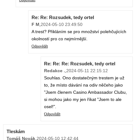
Odpovědět
Re: Re: Rozsudek, tedy ortel
F M
,
2024-05-10 23:49:50
A trest? Přikláním se pro množství polehčujících
okolností pro co nejmírnější.
Odpovědět
Re: Re: Re: Rozsudek, tedy ortel
Redakce .
,
2024-05-11 22:15:12
Souhlas. Ono dostatečným trestem je už
to, že místo dávání na odiv něčeho jako
"Jsem členem Casino Ambassador Clubu,
si mohou jako my jen říkat "Jsem to ale
osel!".
Odpovědět
Tleskám
Tomáš Novák
,
2024-05-10 12:42:44