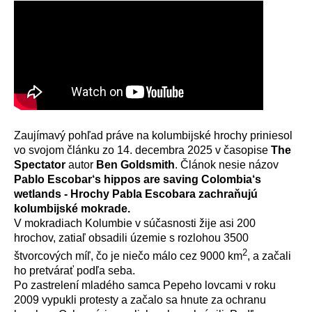
Zaujímavý pohľad práve na kolumbijské hrochy priniesol
vo svojom článku zo 14. decembra 2025 v časopise
The
Spectator
autor
Ben Goldsmith
. Článok nesie názov
Pablo Escobar‘s hippos are saving Colombia‘s
wetlands - Hrochy Pabla Escobara zachraňujú
kolumbijské mokrade.
V mokradiach Kolumbie v súčasnosti žije asi 200
hrochov, zatiaľ obsadili územie s rozlohou 3500
2
štvorcových míľ, čo je niečo málo cez 9000 km
, a začali
ho pretvárať podľa seba.
Po zastrelení mladého samca Pepeho lovcami v roku
2009 vypukli protesty a začalo sa hnute za ochranu