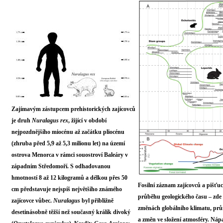
Zajímavým zástupcem prehistorických zajícovců
je druh
Nuralagus rex
, žijící v období
nejpozdnějšího miocénu až začátku pliocénu
(zhruba před 5,9 až 5,3 milionu let) na území
ostrova Menorca v rámci souostroví Baleáry v
západním Středomoří. S odhadovanou
hmotností 8 až 12 kilogramů a délkou přes 50
Fosilní záznam zajícovců a pišťu
cm představuje nejspíš největšího známého
průběhu geologického času – zde v
zajícovce vůbec.
Nuralagus
byl přibližně
změnách globálního klimatu, prů
desetinásobně těžší než současný králík divoký
a změn ve složení atmosféry. Náp