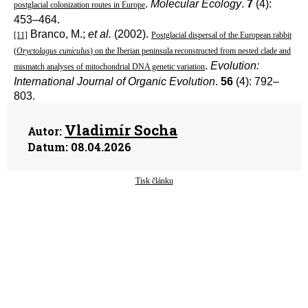
.
Molecular Ecology
.
7
(4):
postglacial colonization routes in Europe
453–464.
Branco, M.;
et al.
(2002).
[11]
Postglacial dispersal of the European rabbit
(
Oryctolagus cuniculus
) on the Iberian peninsula reconstructed from nested clade and
.
Evolution:
mismatch analyses of mitochondrial DNA genetic variation
International Journal of Organic Evolution
.
56
(4): 792–
803.
Vladimír Socha
Autor:
Datum:
08.04.2026
Tisk článku