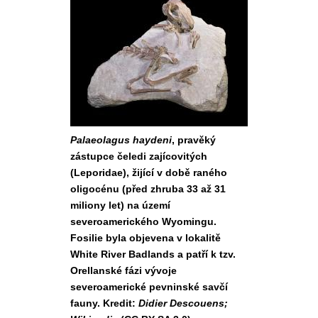
Palaeolagus haydeni
, pravěký
zástupce čeledi zajícovitých
(Leporidae), žijící v době raného
oligocénu (před zhruba 33 až 31
miliony let) na území
severoamerického Wyomingu.
Fosilie byla objevena v lokalitě
White River Badlands a patří k tzv.
Orellanské fázi vývoje
severoamerické pevninské savčí
fauny. Kredit:
Didier Descouens;