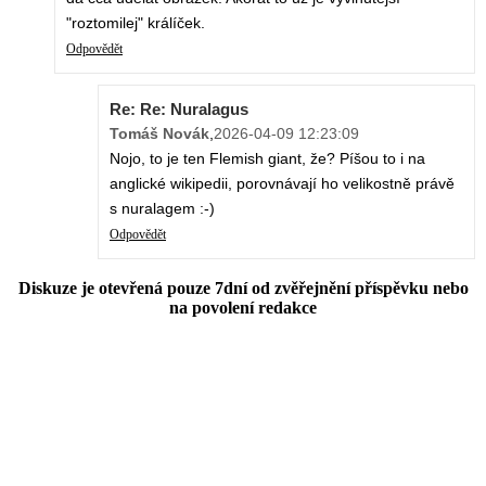
"roztomilej" králíček.
Odpovědět
Re: Re: Nuralagus
Tomáš Novák
,
2026-04-09 12:23:09
Nojo, to je ten Flemish giant, že? Píšou to i na
anglické wikipedii, porovnávají ho velikostně právě
s nuralagem :-)
Odpovědět
Diskuze je otevřená pouze 7dní od zvěřejnění příspěvku nebo
na povolení redakce