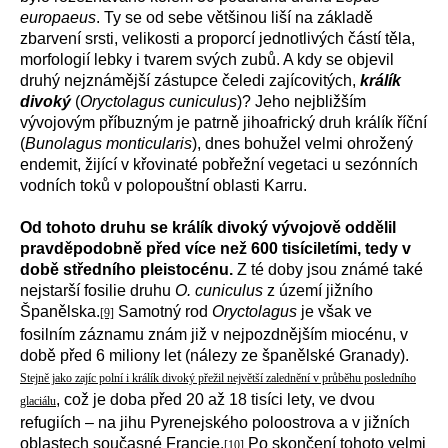
europaeus
. Ty se od sebe většinou liší na základě
zbarvení srsti, velikosti a proporcí jednotlivých částí těla,
morfologií lebky i tvarem svých zubů. A kdy se objevil
druhý nejznámější zástupce čeledi zajícovitých,
králík
divoký
(
Oryctolagus cuniculus
)? Jeho nejbližším
vývojovým příbuzným je patrně jihoafrický druh králík říční
(
Bunolagus monticularis
), dnes bohužel velmi ohrožený
endemit, žijící v křovinaté pobřežní vegetaci u sezónních
vodních toků v polopouštní oblasti Karru.
Od tohoto druhu se králík divoký vývojově oddělil
pravděpodobně před více než 600 tisíciletími, tedy v
době středního pleistocénu.
Z té doby jsou známé také
nejstarší fosilie druhu
O. cuniculus
z území jižního
Španělska.
Samotný rod
Oryctolagus
je však ve
[9]
fosilním záznamu znám již v nejpozdnějším miocénu, v
době před 6 miliony let (nálezy ze španělské Granady).
Stejně jako zajíc polní i králík divoký přežil největší zalednění v průběhu posledního
, což je doba před 20 až 18 tisíci lety, ve dvou
glaciálu
refugiích – na jihu Pyrenejského poloostrova a v jižních
oblastech současné Francie.
Po skončení tohoto velmi
[10]