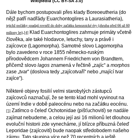
Wikipedia
(CC BY-SA 3.0)
Dále bychom postupovali přes klady Boreoeutheria (do
nějž patří nadřády Euarchontoglires a Laurasiatheria),
jejichž počátky spadají rovněž do doby začátku kenozoické éry (zhruba před 66 až 60
.
Klad Euarchontoglires zahrnuje primáty včetně
miliony let)
[4]
člověka, ale také hlodavce, letuchy, tany a právě i
zajícovce (Lagomorpha). Samotné slovo Lagomorpha
bylo zavedeno v roce 1855 německo-ruským
přírodovědcem Johannem Friedrichem von Brandtem,
přičemž slovo
lagos
znamená v řečtině „zajíc“ a
morphos
zase „tvar“ (doslova tedy „zajícotvaří“ nebo „mající tvar
zajíce“).
Některé objevy fosilií velmi starobylých zástupců
zajícovců naznačují, že se tento klad mohl vyvinout na
území Indie v době paleocénu nebo na začátku eocénu.
Zatímco o čeleď Ochotonidae (pišťuchovití) se nadále
[5]
zajímat nebudeme, a celou její asi 16 milionů let dlouhou
evoluční historii zde vynecháme, jí blízce příbuzná čeleď
Leporidae (zajícovití) bude naopak středobodem našeho
zájmu. Tato skupina více než 70 recentních a ještě