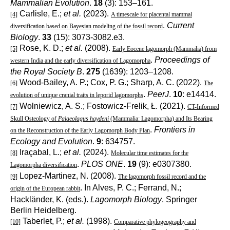
Mammalian Evolution
.
18
(3): 153–161.
Carlisle, E.;
et al.
(2023).
[4]
A timescale for placental mammal
.
Current
diversification based on Bayesian modeling of the fossil record
Biology
.
33
(15): 3073-3082.e3.
Rose, K. D.;
et al.
(2008).
[5]
Early Eocene lagomorph (Mammalia) from
.
Proceedings of
western India and the early diversification of Lagomorpha
the Royal Society B
.
275
(1639): 1203–1208.
Wood-Bailey, A. P.; Cox, P. G.; Sharp, A. C. (2022).
[6]
The
.
PeerJ
.
10
: e14414.
evolution of unique cranial traits in leporid lagomorphs
Wolniewicz, A. S.; Fostowicz-Frelik, Ł. (2021).
[7]
CT-Informed
Skull Osteology of
Palaeolagus haydeni
(Mammalia: Lagomorpha) and Its Bearing
.
Frontiers in
on the Reconstruction of the Early Lagomorph Body Plan
Ecology and Evolution
.
9
: 634757.
Iraçabal, L.;
et al.
(2024).
[8]
Molecular time estimates for the
.
PLOS ONE
.
19
(9): e0307380.
Lagomorpha diversification
Lopez-Martinez, N. (2008).
[9]
The lagomorph fossil record and the
. In Alves, P. C.; Ferrand, N.;
origin of the European rabbit
Hackländer, K. (eds.).
Lagomorph Biology
. Springer
Berlin Heidelberg.
Taberlet, P.;
et al.
(1998).
[10]
Comparative phylogeography and