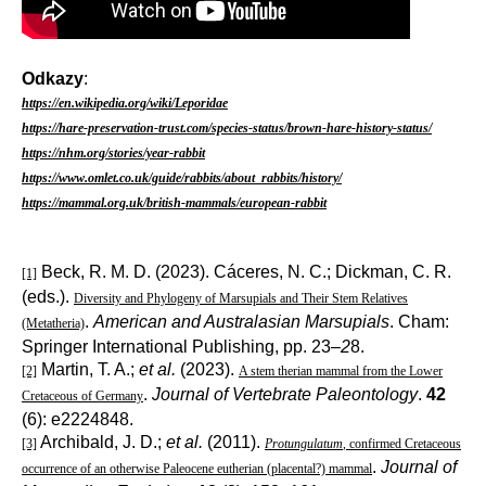
Odkazy
:
https://en.wikipedia.org/wiki/Leporidae
https://hare-preservation-trust.com/species-status/brown-hare-history-status/
https://nhm.org/stories/year-rabbit
https://www.omlet.co.uk/guide/rabbits/about_rabbits/history/
https://mammal.org.uk/british-mammals/european-rabbit
Beck, R. M. D. (2023). Cáceres, N. C.; Dickman, C. R.
[1]
(eds.).
Diversity and Phylogeny of Marsupials and Their Stem Relatives
.
American and Australasian Marsupials
. Cham:
(Metatheria)
Springer International Publishing, pp. 23–
2
8.
Martin, T. A.;
et al.
(2023).
[2]
A stem therian mammal from the Lower
.
Journal of Vertebrate Paleontology
.
42
Cretaceous of Germany
(6): e2224848.
Archibald, J. D.;
et al.
(2011).
[3]
Protungulatum
, confirmed Cretaceous
.
Journal of
occurrence of an otherwise Paleocene eutherian (placental?) mammal