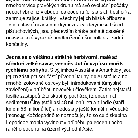
mnohem více pravěkých druhů má své evoluční počátky
nepochybně již v období paleogénu (či starších třetihor) a
zahrnuje zajíce, králíky i všechny jejich blízké příbuzné.
Jejich hlavními anatomickými znaky, kterými se liší od
pišťuchovitých, jsou především krátké bohatě osrstěné
ocasy a také výrazně prodloužené ušní boltce a zadní
končetiny.
Jedná se o většinou striktně herbivorní, malé až
středně velké savce, vesměs dobře uzpůsobené k
rychlému pohybu.
S výjimkou Austrálie a Antarktidy jsou
jejich zástupci součástí původní fauny, do Austrálie a na
mnohé izolované ostrovy byli introdukováni (úmyslně
zavlečeni) v průběhu novověku člověkem. Zatím nejstarší
fosilie zástupců této skupiny pocházejí z eocenních
sedimentů Číny (stáří asi 48 milionů let) a z Indie (stáří
kolem 53 milionů let) a nedostaly ještě formální vědecké
jméno.
Každopádně to naznačuje, že se celá skupina
[6]
Leporidae mohla vyvinout v průběhu paleocénu nebo
raného eocénu na území východní Asie.