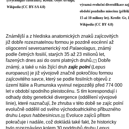
(
Oryctolagus cuniculus
). Kredit:
Goyo Arriaga;
výrazná evoluční diverzifikace za
Wikipedia
(CC BY-SA 4.0)
období pozdního miocénu (přibli
15 až 10 miliony let). Kredit:
Ge, D
Wikipedia
(CC BY 4.0)
Známější a z hlediska anatomických znaků zajícovitých
již dobře rozeznatelnou formou je pozdně eocénní až
oligocenní severoamerický rod
Palaeolagus
, známý
podle četných fosilií, starých 35 až 23 milionů let,
řazených dnes asi do osmi platných druhů.
Dobře
[7]
známý, a také u nás žijící druh
zajíc polní
(
Lepus
europaeus
) je již vývojově značně pokročilou formou
zajícovitého savce, který se podle fosilních objevů z
území Itálie a Rumunska vyvinul nejpozději před 774 000
let v období spodního pleistocénu. S tím korespondují i
odhady doby genetické divergence (oddělení vývojové
linie), které naznačují, že zhruba v této době se zajíc polní
evolučně oddělil od svého východoafrického příbuzného
druhu
Lepus habbesinicus
.
Evoluce zajíců přitom
[8]
pokračuje i nadále, což dokládá také fakt, že historicky
bylo rozeznáváno kolem 30 poddruhů druhu
Lepus