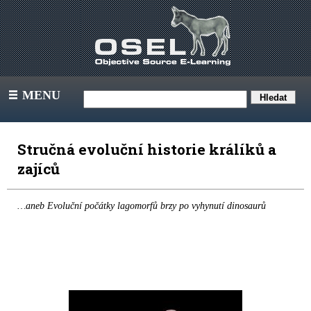
MENU
III
Stručná evoluční historie králíků a
zajíců
…aneb Evoluční počátky lagomorfů brzy po vyhynutí dinosaurů