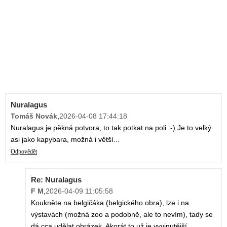
Nuralagus
Tomáš Novák
,
2026-04-08 17:44:18
Nuralagus je pěkná potvora, to tak potkat na poli :-) Je to velký
asi jako kapybara, možná i větší...
Odpovědět
Re: Nuralagus
F M
,
2026-04-09 11:05:58
Koukněte na belgičáka (belgického obra), lze i na
výstavách (možná zoo a podobně, ale to nevím), tady se
dá cca udělat obrázek. Akorát to už je vyvinutější