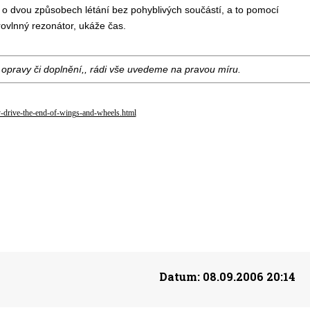
 o dvou způsobech létání bez pohyblivých součástí, a to pomocí
krovlnný rezonátor, ukáže čas.
opravy či doplnění,, rádi vše uvedeme na pravou míru.
-drive-the-end-of-wings-and-wheels.html
Datum:
08.09.2006 20:14