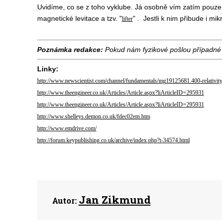
Uvidíme, co se z toho vyklube. Já osobně vím zatím pouze
magnetické levitace a tzv. "
" . Jestli k nim přibude i mi
lifter
Poznámka redakce:
Pokud nám fyzikové pošlou případné 
Linky:
http://www.newscientist.com/channel/fundamentals/mg19125681.400-relativity
http://www.theengineer.co.uk/Articles/Article.aspx?liArticleID=295931
http://www.theengineer.co.uk/Articles/Article.aspx?liArticleID=295931
http://www.shelleys.demon.co.uk/fdec02em.htm
http://www.emdrive.com/
http://forum.keypublishing.co.uk/archive/index.php?t-34574.html
Jan Zikmund
Autor: