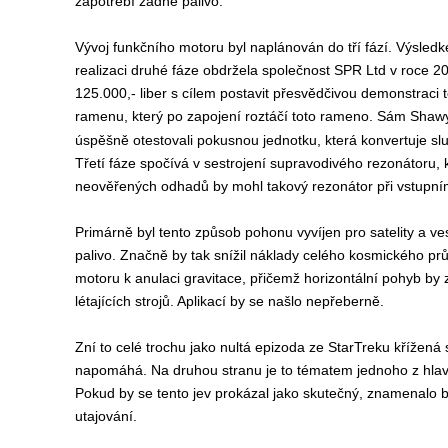
zapotřebí žádné palivo.
Vývoj funkčního motoru byl naplánován do tří fází. Výsled
realizaci druhé fáze obdržela společnost SPR Ltd v roce 2
125.000,- liber s cílem postavit přesvědčivou demonstrac
ramenu, který po zapojení roztáčí toto rameno. Sám Shawye
úspěšně otestovali pokusnou jednotku, která konvertuje s
Třetí fáze spočívá v sestrojení supravodivého rezonátoru,
neověřených odhadů by mohl takový rezonátor při vstupní
Primárně byl tento způsob pohonu vyvíjen pro satelity a ve
palivo. Značně by tak snížil náklady celého kosmického pr
motoru k anulaci gravitace, přičemž horizontální pohyb by z
létajících strojů. Aplikací by se našlo nepřeberně.
Zní to celé trochu jako nultá epizoda ze StarTreku křížen
napomáhá. Na druhou stranu je to tématem jednoho z hlav
Pokud by se tento jev prokázal jako skutečný, znamenalo by 
utajování.