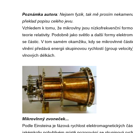
Poznámka autora
: Nejsem fyzik, tak mě prosím nekamenuj
překlad popisu celého jevu.
Vzhledem k tomu, že mikrovlny jsou nízkofrekvenční formou s
teorie relativity. Podobně jako světlo a další formy elektr
se částic. V tom samém okamžiku, kdy se mikrovlnné částice 
vlnění předává energii skupinovou rychlostí (group velocit
vlnových délkách.
Mikrovlnný zvoneček...
Podle Einsteina je fázová rychlost elektromagnetických čás
jakémkoliv pohyblivém místě pozorování se skupinová rychlo