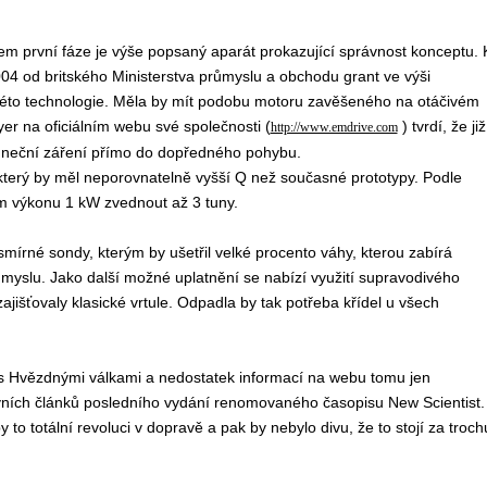
kem první fáze je výše popsaný aparát prokazující správnost konceptu. 
004 od britského Ministerstva průmyslu a obchodu grant ve výši
i této technologie. Měla by mít podobu motoru zavěšeného na otáčivém
r na oficiálním webu své společnosti (
) tvrdí, že již
http://www.emdrive.com
luneční záření přímo do dopředného pohybu.
 který by měl neporovnatelně vyšší Q než současné prototypy. Podle
m výkonu 1 kW zvednout až 3 tuny.
smírné sondy, kterým by ušetřil velké procento váhy, kterou zabírá
ůmyslu. Jako další možné uplatnění se nabízí využití supravodivého
ajišťovaly klasické vrtule. Odpadla by tak potřeba křídel u všech
á s Hvězdnými válkami a nedostatek informací na webu tomu jen
ních článků posledního vydání renomovaného časopisu New Scientist.
to totální revoluci v dopravě a pak by nebylo divu, že to stojí za troch