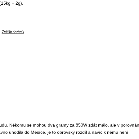
(15kg + 2g).
Zvětšit obrázek
roudu. Někomu se mohou dva gramy za 850W zdát málo, ale v porovnán
o uhodila do Měsíce, je to obrovský rozdíl a navíc k němu není