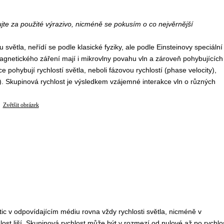
te za použité výrazivo, nicméně se pokusím o co nejvěrnější
větla, neřídí se podle klasické fyziky, ale podle Einsteinovy speciální
omagnetického záření mají i mikrovlny povahu vln a zároveň pohybujících
pohybují rychlostí světla, neboli fázovou rychlostí (phase velocity),
y). Skupinová rychlost je výsledkem vzájemné interakce vln o různých
Zvětšit obrázek
tic v odpovídajícím médiu rovna vždy rychlosti světla, nicméně v
st liší. Skupinová rychlost může být v rozmezí od nulové až po rychlo