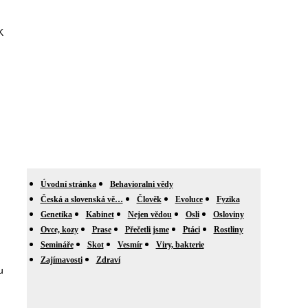
K
Úvodní stránka
Behavioralni vědy
Česká a slovenská vě…
Člověk
Evoluce
Fyzika
Genetika
Kabinet
Nejen vědou
Osli
Osloviny
Ovce, kozy
Prase
Přečetli jsme
Ptáci
Rostliny
Semináře
Skot
Vesmír
Viry, bakterie
Zajímavosti
Zdraví
u