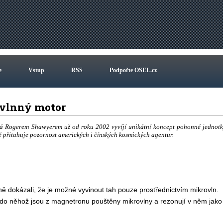
e
Vstup
RSS
Podpořte OSEL.cz
krovlnný motor
ená Rogerem Shawyerem už od roku 2002 vyvíjí unikátní koncept pohonné jednotk
 přitahuje pozornost amerických i čínských kosmických agentur.
ně dokázali, že je možné vyvinout tah pouze prostřednictvím mikrovln.
do něhož jsou z magnetronu pouštěny mikrovlny a rezonují v něm jako