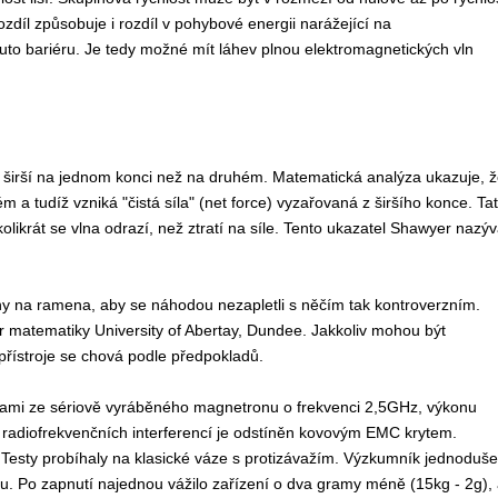
 rozdíl způsobuje i rozdíl v pohybové energii narážející na
tuto bariéru. Je tedy možné mít láhev plnou elektromagnetických vln
 širší na jednom konci než na druhém. Matematická analýza ukazuje, ž
m a tudíž vzniká "čistá síla" (net force) vyzařovaná z širšího konce. Ta
 kolikrát se vlna odrazí, než ztratí na síle. Tento ukazatel Shawyer nazý
y na ramena, aby se náhodou nezapletli s něčím tak kontroverzním.
r matematiky University of Abertay, Dundee. Jakkoliv mohou být
přístroje se chová podle předpokladů.
lnami ze sériově vyráběného magnetronu o frekvenci 2,5GHz, výkonu
 radiofrekvenčních interferencí je odstíněn kovovým EMC krytem.
 Testy probíhaly na klasické váze s protizávažím. Výzkumník jednoduše
u. Po zapnutí najednou vážilo zařízení o dva gramy méně (15kg - 2g), 