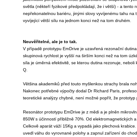
světla (někteří fyzikové předpokládají, že i větší) - a tento
nepřekonatelnou bariéru, jinými slovy vyvíjenému tahu na 
vyvíjející větší sílu na jednom konci než na tom druhém.
Neuvěřitelné, ale je to tak.
V případě prototypu EmDrive je uzavřená rezonační dutina
skupinová rychlost je vyšší na širším konci než na tom úzké
síla je úměrná efektivitě, se kterou dutina rezonuje, neboli
Q.
Většina akademiků před touto myšlenkou strachy brala noh
Nakonec potřebné výpočty dodal Dr Richard Paris, profeso
teoretické analýzy chybné, není možné popřít, že prototyp 
Resonátor prototypu EmDrive je z mědi a je plněn mikrov
850W s účinností přibližně 70%. Od elektromagnetických a
Celkově aparát váží 15Kg a vypadá jako plechová krabice.
uvedl váhu do vyrovnané polohy a zapnul zařízení do chod