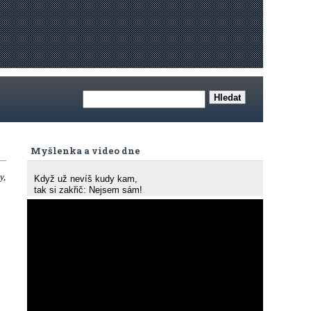
Myšlenka a video dne
y,
Když už nevíš kudy kam,
tak si zakřič: Nejsem sám!