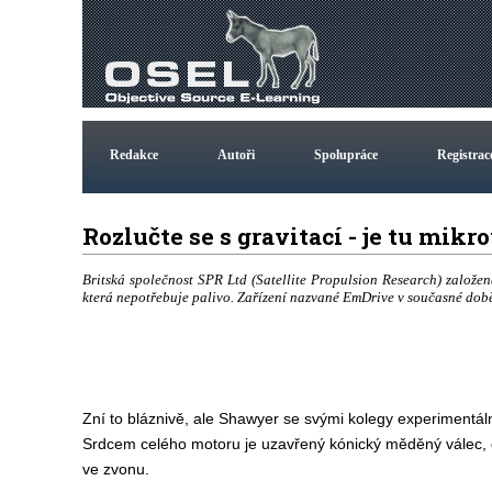
Redakce
Autoři
Spolupráce
Registrac
Rozlučte se s gravitací - je tu mi
Britská společnost SPR Ltd (Satellite Propulsion Research) založ
která nepotřebuje palivo. Zařízení nazvané EmDrive v současné době
Zní to bláznivě, ale Shawyer se svými kolegy experimentál
Srdcem celého motoru je uzavřený kónický měděný válec, 
ve zvonu.