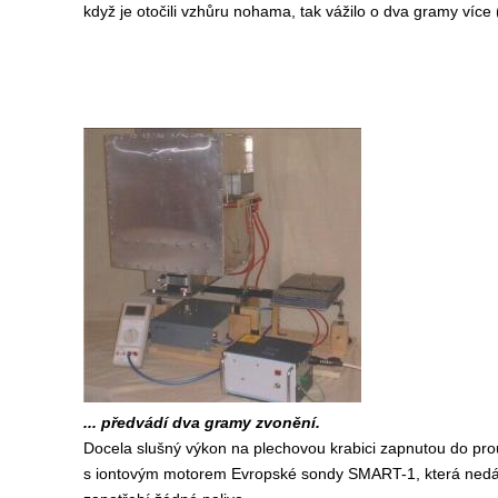
když je otočili vzhůru nohama, tak vážilo o dva gramy více 
... předvádí dva gramy zvonění.
Docela slušný výkon na plechovou krabici zapnutou do p
s iontovým motorem Evropské sondy SMART-1, která nedávn