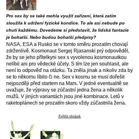
Pro sex by se také mohla využít zařízení, která zatím
sloužila k udržení fyzické kondice. To ale asi nebude po
chuti každému. Dovedeme si představit, že lidská fantazie
je bohatší. Nebo budou bohatší předpisy?
NASA, ESA a Rusko se v tomto směru prozatím chovají
zdrženlivě. Kosmonaut Sergej Rjasanski prý odpověděl,
že by se jeho přítelkyni sex s vyvolenou kosmonautkou
nelíbil ani pro vědecké účely. S tím lze jen souhlasit, ale
není to odpověď na otázku. Ta zněla jinak a nikoliv zda by
se to někomu líbilo či ne. Sex v kosmu se musí dořešit
nejpozději před startem na Mars. V jedné eventualitě se
uvažuje, že výpravy se zúčastní jedna žena a několik
mužů. V jiných variantách jsou jiné kombinace. Letů v
raketoplánech se prozatím skoro vždy zúčastnila žena.
Zvětšit obrázek