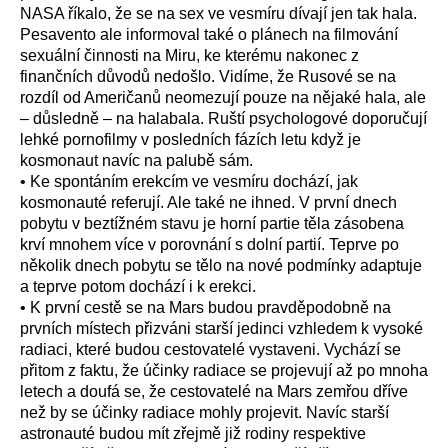
NASA říkalo, že se na sex ve vesmíru dívají jen tak hala.
Pesavento ale informoval také o plánech na filmování
sexuální činnosti na Miru, ke kterému nakonec z
finančních důvodů nedošlo. Vidíme, že Rusové se na
rozdíl od Američanů neomezují pouze na nějaké hala, ale
– důsledně – na halabala. Ruští psychologové doporučují
lehké pornofilmy v posledních fázích letu když je
kosmonaut navíc na palubě sám.
• Ke spontáním erekcím ve vesmíru dochází, jak
kosmonauté referují. Ale také ne ihned. V první dnech
pobytu v beztížném stavu je horní partie těla zásobena
krví mnohem více v porovnání s dolní partií. Teprve po
několik dnech pobytu se tělo na nové podmínky adaptuje
a teprve potom dochází i k erekci.
• K první cestě se na Mars budou pravděpodobně na
prvních místech přizváni starší jedinci vzhledem k vysoké
radiaci, které budou cestovatelé vystaveni. Vychází se
přitom z faktu, že účinky radiace se projevují až po mnoha
letech a doufá se, že cestovatelé na Mars zemřou dříve
než by se účinky radiace mohly projevit. Navíc starší
astronauté budou mít zřejmě již rodiny respektive