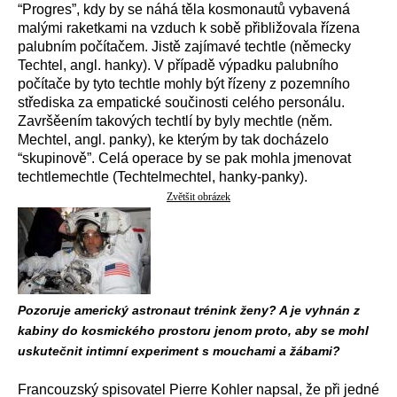
“Progres”, kdy by se náhá těla kosmonautů vybavená
malými raketkami na vzduch k sobě přibližovala řízena
palubním počítačem. Jistě zajímavé techtle (německy
Techtel, angl. hanky). V případě výpadku palubního
počítače by tyto techtle mohly být řízeny z pozemního
střediska za empatické součinosti celého personálu.
Završěením takových techtlí by byly mechtle (něm.
Mechtel, angl. panky), ke kterým by tak docházelo
“skupinově”. Celá operace by se pak mohla jmenovat
techtlemechtle (Techtelmechtel, hanky-panky).
Zvětšit obrázek
Pozoruje americký astronaut trénink ženy? A je vyhnán z
kabiny do kosmického prostoru jenom proto, aby se mohl
uskutečnit intimní experiment s mouchami a žábami?
Francouzský spisovatel Pierre Kohler napsal, že při jedné