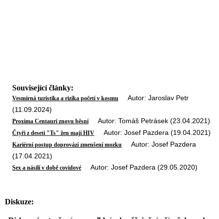
Související články:
Autor: Jaroslav Petr
Vesmírná turistika a rizika početí v kosmu
(11.09.2024)
Autor: Tomáš Petrásek (23.04.2021)
Proxima Centauri znovu běsní
Autor: Josef Pazdera (19.04.2021)
Čtyři z deseti "Ts" žen mají HIV
Autor: Josef Pazdera
Kariérní postup doprovází zmenšení mozku
(17.04.2021)
Autor: Josef Pazdera (29.05.2020)
Sex a násilí v době covidové
Diskuze: