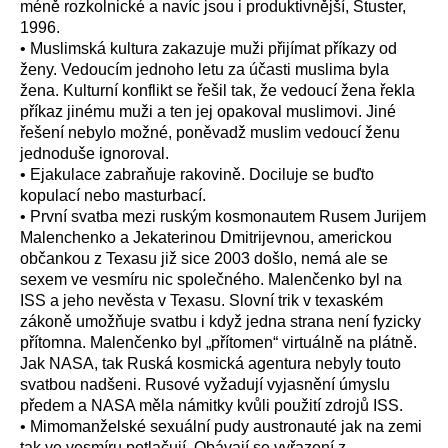
méně rozkolnické a navíc jsou i produktivnější, Stuster,
1996.
• Muslimská kultura zakazuje muži přijímat příkazy od
ženy. Vedoucím jednoho letu za účasti muslima byla
žena. Kulturní konflikt se řešil tak, že vedoucí žena řekla
příkaz jinému muži a ten jej opakoval muslimovi. Jiné
řešení nebylo možné, poněvadž muslim vedoucí ženu
jednoduše ignoroval.
• Ejakulace zabraňuje rakovině. Dociluje se buďto
kopulací nebo masturbací.
• První svatba mezi ruským kosmonautem Rusem Jurijem
Malenchenko a Jekaterinou Dmitrijevnou, americkou
občankou z Texasu již sice 2003 došlo, nemá ale se
sexem ve vesmíru nic společného. Malenčenko byl na
ISS a jeho nevěsta v Texasu. Slovní trik v texaském
zákoně umožňuje svatbu i když jedna strana není fyzicky
přítomna. Malenčenko byl „přítomen“ virtuálně na plátně.
Jak NASA, tak Ruská kosmická agentura nebyly touto
svatbou nadšeni. Rusové vyžadují vyjasnění úmyslu
předem a NASA měla námitky kvůli použití zdrojů ISS.
• Mimomanželské sexuální pudy austronauté jak na zemi
tak ve vesmíru potlačují. Obávají se vyřazení z