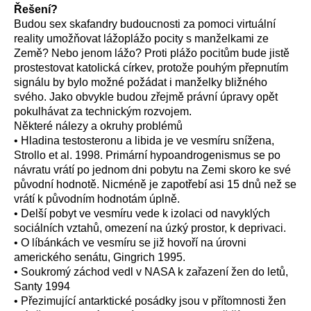
Řešení?
Budou sex skafandry budoucnosti za pomoci virtuální
reality umožňovat lážoplážo pocity s manželkami ze
Země? Nebo jenom lážo? Proti plážo pocitům bude jistě
prostestovat katolická církev, protože pouhým přepnutím
signálu by bylo možné požádat i manželky bližného
svého. Jako obvykle budou zřejmě právní úpravy opět
pokulhávat za technickým rozvojem.
Některé nálezy a okruhy problémů
• Hladina testosteronu a libida je ve vesmíru snížena,
Strollo et al. 1998. Primární hypoandrogenismus se po
návratu vrátí po jednom dni pobytu na Zemi skoro ke své
původní hodnotě. Nicméně je zapotřebí asi 15 dnů než se
vrátí k původním hodnotám úplně.
• Delší pobyt ve vesmíru vede k izolaci od navyklých
sociálních vztahů, omezení na úzký prostor, k deprivaci.
• O líbánkách ve vesmíru se již hovoří na úrovni
amerického senátu, Gingrich 1995.
• Soukromý záchod vedl v NASA k zařazení žen do letů,
Santy 1994
• Přezimující antarktické posádky jsou v přítomnosti žen