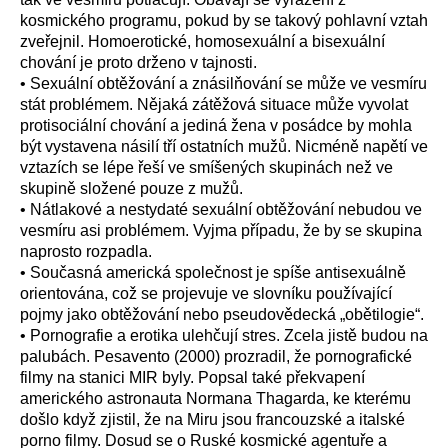
kosmického programu, pokud by se takový pohlavní vztah
zveřejnil. Homoerotické, homosexuální a bisexuální
chování je proto drženo v tajnosti.
• Sexuální obtěžování a znásilňování se může ve vesmíru
stát problémem. Nějaká zátěžová situace může vyvolat
protisociální chování a jediná žena v posádce by mohla
být vystavena násilí tří ostatních mužů. Nicméně napětí ve
vztazích se lépe řeší ve smíšených skupinách než ve
skupině složené pouze z mužů.
• Nátlakové a nestydaté sexuální obtěžování nebudou ve
vesmíru asi problémem. Vyjma případu, že by se skupina
naprosto rozpadla.
• Současná americká společnost je spíše antisexuálně
orientována, což se projevuje ve slovníku používající
pojmy jako obtěžování nebo pseudovědecká „obětilogie“.
• Pornografie a erotika ulehčují stres. Zcela jistě budou na
palubách. Pesavento (2000) prozradil, že pornografické
filmy na stanici MIR byly. Popsal také překvapení
amerického astronauta Normana Thagarda, ke kterému
došlo když zjistil, že na Miru jsou francouzské a italské
porno filmy. Dosud se o Ruské kosmické agentuře a