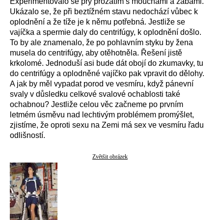
Experimentovalo se prý prozatím s mouchami a žábami.
Ukázalo se, že při beztížném stavu nedochází vůbec k
oplodnění a že tíže je k němu potřebná. Jestliže se
vajíčka a spermie daly do centrifúgy, k oplodnění došlo.
To by ale znamenalo, že po pohlavním styku by žena
musela do centrifúgy, aby otěhotněla. Řešení jistě
krkolomé. Jednoduší asi bude dát obojí do zkumavky, tu
do centrifúgy a oplodněné vajíčko pak vpravit do dělohy.
A jak by měl vypadat porod ve vesmíru, když pánevní
svaly v důsledku celkové svalové ochablosti také
ochabnou? Jestliže celou věc začneme po prvním
letmém úsměvu nad lechtivým problémem promýšlet,
zjistíme, že oproti sexu na Zemi má sex ve vesmíru řadu
odlišností.
Zvětšit obrázek