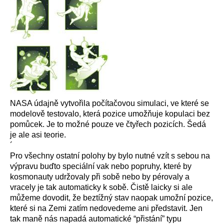
NASA údajně vytvořila počítačovou simulaci, ve které se
modelově testovalo, která pozice umožňuje kopulaci bez
pomůcek. Je to možné pouze ve čtyřech pozicích. Šedá
je ale asi teorie.
´
Pro všechny ostatní polohy by bylo nutné vzít s sebou na
výpravu buďto speciální vak nebo popruhy, které by
kosmonauty udržovaly při sobě nebo by pérovaly a
vracely je tak automaticky k sobě. Čistě laicky si ale
můžeme dovodit, že beztížný stav naopak umožní pozice,
které si na Zemi zatím nedovedeme ani představit. Jen
tak maně nás napadá automatické “přistání” typu