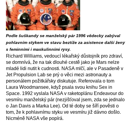
Podle šuškandy se manželský pár 1996 vědecky zabýval
pohlavním stykem ve stavu beztíže za asistence další ženy
s feminními i maskulinními rysy.
Richard Williams, vedoucí lékařský důstojník pro zdraví,
se domnívá, že na tak dlouhé cestě jako je Mars nelze
mladé lidi nutit k cudnosti. NASA mlčí, ale v Pasadeně v
Jet Propulsion Lab se prý o věci mezi astronauty a
personálem požitkářsky diskutuje. Referovala o tom
Laura Woodmansee, když psala svou knihu Sex in
Space. 1992 vyslala NASA v raketoplánu Endeavour do
vesmíru manželský pár (nezjišťoval jsem, zda se jednalo
o Jan Davis a Marka Lee). Od té doby se šíří pověsti o
tom, že k pohlavnímu styku ve vesmíru již dávno došlo.
Nicméně NASA vše popírá.