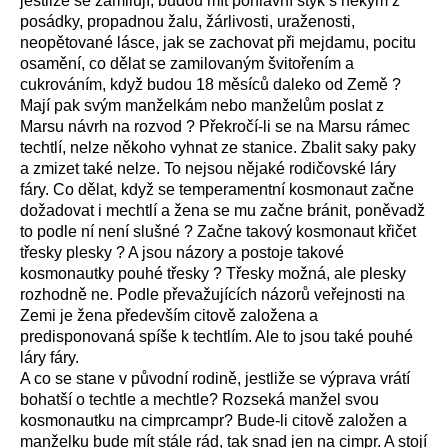
jestliže se zamilují, budou mít pohlavní styk s někým z
posádky, propadnou žalu, žárlivosti, uraženosti,
neopětované lásce, jak se zachovat při mejdamu, pocitu
osamění, co dělat se zamilovaným švitořením a
cukrováním, když budou 18 měsíců daleko od Země ?
Mají pak svým manželkám nebo manželům poslat z
Marsu návrh na rozvod ? Překročí-li se na Marsu rámec
techtlí, nelze někoho vyhnat ze stanice. Zbalit saky paky
a zmizet také nelze. To nejsou nějaké rodičovské láry
fáry. Co dělat, když se temperamentní kosmonaut začne
dožadovat i mechtlí a žena se mu začne bránit, poněvadž
to podle ní není slušné ? Začne takový kosmonaut křičet
třesky plesky ? A jsou názory a postoje takové
kosmonautky pouhé třesky ? Třesky možná, ale plesky
rozhodně ne. Podle převažujících názorů veřejnosti na
Zemi je žena především citově založena a
predisponovaná spíše k techtlím. Ale to jsou také pouhé
láry fáry.
A co se stane v původní rodině, jestliže se výprava vrátí
bohatší o techtle a mechtle? Rozseká manžel svou
kosmonautku na cimprcampr? Bude-li citově založen a
manželku bude mít stále rád, tak snad jen na cimpr. A stojí