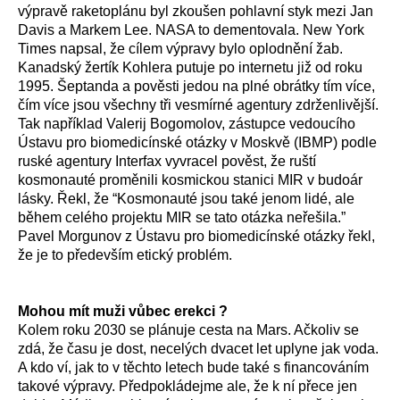
výpravě raketoplánu byl zkoušen pohlavní styk mezi Jan
Davis a Markem Lee. NASA to dementovala. New York
Times napsal, že cílem výpravy bylo oplodnění žab.
Kanadský žertík Kohlera putuje po internetu již od roku
1995. Šeptanda a pověsti jedou na plné obrátky tím více,
čím více jsou všechny tři vesmírné agentury zdrženlivější.
Tak například Valerij Bogomolov, zástupce vedoucího
Ústavu pro biomedicínské otázky v Moskvě (IBMP) podle
ruské agentury Interfax vyvracel pověst, že ruští
kosmonauté proměnili kosmickou stanici MIR v budoár
lásky. Řekl, že “Kosmonauté jsou také jenom lidé, ale
během celého projektu MIR se tato otázka neřešila.”
Pavel Morgunov z Ústavu pro biomedicínské otázky řekl,
že je to především etický problém.
Mohou mít muži vůbec erekci ?
Kolem roku 2030 se plánuje cesta na Mars. Ačkoliv se
zdá, že času je dost, necelých dvacet let uplyne jak voda.
A kdo ví, jak to v těchto letech bude také s financováním
takové výpravy. Předpokládejme ale, že k ní přece jen