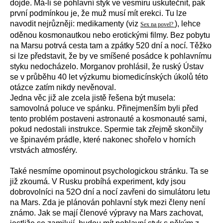
dojde. Má-li se pohlavní styk ve vesmíru uskutečnit, pak
první podmínkou je, že muž musí mít erekci. Tu lze
navodit nejrůzněji: medikamenty (viz
), lehce
Sex na povel?
oděnou kosmonautkou nebo erotickými filmy. Bez pobytu
na Marsu potrvá cesta tam a zpátky 520 dní a nocí. Těžko
si lze představit, že by ve smíšené posádce k pohlavnímu
styku nedocházelo. Morganov prohlásil, že ruský Ústav
se v průběhu 40 let výzkumu biomedicínských úkolů této
otázce zatím nikdy nevěnoval.
Jedna věc již ale zcela jistě řešena být musela:
samovolná poluce ve spánku. Přinejmenším byli před
tento problém postaveni astronauté a kosmonauté sami,
pokud nedostali instrukce. Spermie tak zřejmě skončily
ve špinavém prádle, které nakonec shořelo v horních
vrstvách atmosféry.
Také nesmíme opominout psychologickou stránku. Ta se
již zkoumá. V Rusku probíhá experiment, kdy jsou
dobrovolníci na 52O dní a nocí zavřeni do simulátoru letu
na Mars. Zda je plánován pohlavní styk mezi členy není
známo. Jak se mají členové výpravy na Mars zachovat,