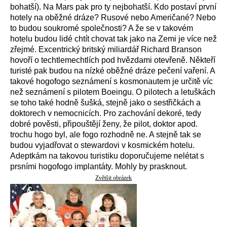
bohatší). Na Mars pak pro ty nejbohatší. Kdo postaví první
hotely na oběžné dráze? Rusové nebo Američané? Nebo
to budou soukromé společnosti? A že se v takovém
hotelu budou lidé chtít chovat tak jako na Zemi je více než
zřejmé. Excentrický britský miliardář Richard Branson
hovoří o techtlemechtlích pod hvězdami otevřeně. Někteří
turisté pak budou na nízké oběžné dráze pečení vaření. A
takové hogofogo seznámení s kosmonautem je určitě víc
než seznámení s pilotem Boeingu. O pilotech a letuškách
se toho také hodně šušká, stejně jako o sestřičkách a
doktorech v nemocnicích. Pro zachování dekoré, tedy
dobré pověsti, připouštějí ženy, že pilot, doktor apod.
trochu hogo byl, ale fogo rozhodně ne. A stejně tak se
budou vyjadřovat o stewardovi v kosmickém hotelu.
Adeptkám na takovou turistiku doporučujeme nelétat s
prsními hogofogo implantáty. Mohly by prasknout.
Zvětšit obrázek