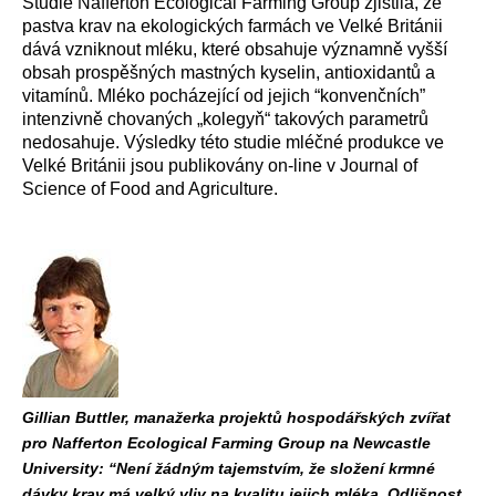
Studie Nafferton Ecological Farming Group zjistila, že
pastva krav na ekologických farmách ve Velké Británii
dává vzniknout mléku, které obsahuje významně vyšší
obsah prospěšných mastných kyselin, antioxidantů a
vitamínů. Mléko pocházející od jejich “konvenčních”
intenzivně chovaných „kolegyň“ takových parametrů
nedosahuje. Výsledky této studie mléčné produkce ve
Velké Británii jsou publikovány on-line v Journal of
Science of Food and Agriculture.
Gillian Buttler, manažerka projektů hospodářských zvířat
pro Nafferton Ecological Farming Group na Newcastle
University: “Není žádným tajemstvím, že složení krmné
dávky krav má velký vliv na kvalitu jejich mléka. Odlišnost