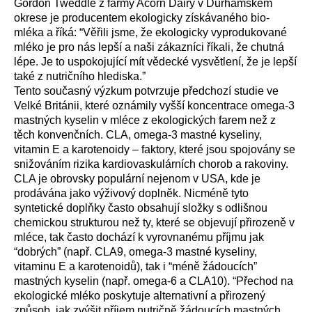
Gordon Tweddle z farmy Acorn Dairy v Durhamském
okrese je producentem ekologicky získávaného bio-
mléka a říká: “Věřili jsme, že ekologicky vyprodukované
mléko je pro nás lepší a naši zákazníci říkali, že chutná
lépe. Je to uspokojující mít vědecké vysvětlení, že je lepší
také z nutričního hlediska.”
Tento současný výzkum potvrzuje předchozí studie ve
Velké Británii, které oznámily vyšší koncentrace omega-3
mastných kyselin v mléce z ekologických farem než z
těch konvenčních. CLA, omega-3 mastné kyseliny,
vitamin E a karotenoidy – faktory, které jsou spojovány se
snižováním rizika kardiovaskulárních chorob a rakoviny.
CLA je obrovsky populární nejenom v USA, kde je
prodávána jako výživový doplněk. Nicméně tyto
syntetické doplňky často obsahují složky s odlišnou
chemickou strukturou než ty, které se objevují přirozeně v
mléce, tak často dochází k vyrovnanému příjmu jak
“dobrých” (např. CLA9, omega-3 mastné kyseliny,
vitaminu E a karotenoidů), tak i “méně žádoucích”
mastných kyselin (např. omega-6 a CLA10). “Přechod na
ekologické mléko poskytuje alternativní a přirozený
způsob, jak zvýšit příjem nutričně žádoucích mastných