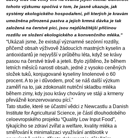
tohoto výzkumu spočívá v tom, že jasně ukazuje, jak
systémy ekologického hospodaření, při kterých je kravám
umožněna přirozená pastva a jejich krmná dávka je tak
založená na čerstvé píci, jsou nejdůležitější příčinou
rozdílu ve složení ekologického a konvenčního mléka.“
“Ukázali jsme, že existují významné sezónní rozdíly,
přičemž obsah výživově žádoucích mastných kyselin a
antioxidantů je nejvyšší v průběhu léta, když se krávy
pasou na čerstvé trávě a jeteli. Bylo zjištěno, že během
letních měsíců narostl obsah, jedné z vysoko ceněných
složek tuků, konjugované kyseliny linolenové o 60
procent. A to je i důvodem, proč se náš další výzkum
zaměří na to, jak zdokonalit nutriční skladbu mléka
během zimy, kdy jsou krávy chovány ve stáji a krmeny
převážně konzervovanou pící.”
Tato studie, které se účastní vědci z Newcastlu a Danish
Institute for Agricultural Science, je částí dlouhodobého
celoevropského projektu “Quality Low Input Food”,
týkajícího se zdraví zvířat a welfare, kvality mléka a
směřování k minimalizaci využívání antibiotik v