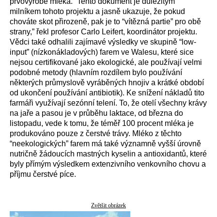
prvovýrobě mléka. “Tento dokument je důležitým
milníkem tohoto projektu a jasně ukazuje, že pokud
chováte skot přirozeně, pak je to “vítězná partie” pro obě
strany,” řekl profesor Carlo Leifert, koordinátor projektu.
Vědci také odhalili zajímavé výsledky ve skupině “low-
input” (nízkonákladových) farem ve Walesu, které sice
nejsou certifikované jako ekologické, ale používají velmi
podobné metody (hlavním rozdílem bylo používání
některých průmyslově vyráběných hnojiv a krátké období
od ukončení používání antibiotik). Ke snížení nákladů tito
farmáři využívají sezónní telení. To, že otelí všechny krávy
na jaře a pasou je v průběhu laktace, od března do
listopadu, vede k tomu, že téměř 100 procent mléka je
produkováno pouze z čerstvé trávy. Mléko z těchto
“neekologických” farem má také významně vyšší úrovně
nutričně žádoucích mastných kyselin a antioxidantů, které
byly přímým výsledkem extenzivního venkovního chovu a
příjmu čerstvé píce.
Zvětšit obrázek