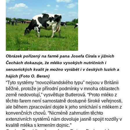
Obrázek pořízený na farmě pana Josefa Círala v jižních
Čechách dokazuje, že mléko vysokých nutričních i
senzorických kvalit je možno vyrábět i v českých luzích a
hájích (Foto O. Beran)
“Tyto systémy “novozélandského typu” nejsou v Británii
běžné, protože je přírodní podmínky v mnoha oblastech
země nedovolují,” vysvětluje Butlerová. “Proto mléko z
těchto farem není samostatně dostupné široké veřejnosti,
ale během zpracování dojde k jeho smíchání s mlékem z
konvenčních chovů. “Nicméně zahrnutím těchto
extenzivních systémů nám dovoluje jasně spojit rozdíly v
kvalitě mléka s krmením dojnic.”