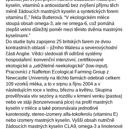
kyselin, vitamínů a antioxidantů bez zvýšení příjmu těch
méně žádoucích mastných kyselin a syntetických forem
vitamínu E,” řekla Butlerová. “V ekologickém mléce
stoupá obsah omega-3, ale ne omega-6, což pomáhá
zlepšit velmi důležitý poměr mezi těmito dvěma mastnými
kyselinami.”
Do studie bylo zapojeno 25 britských farem ze dvou
kontrastních oblastí – jižního Walesu a severovýchodní
části Anglie. Vědci sledovali tři odlišné systémy
hospodaření: konvenční intenzivní, certifikované
ekologické a „udržitelné neekologické” (low-input).
Pracovníci z Nafferton Ecological Farming Group z
Newcastle University na těchto farmách odebrali celkem
109 vzorků mléka, a to v srpnu a říjnu 2004 a v
následujícím roce v lednu, březnu a květnu. Skupina
prověřovala vliv sezóny a rozdílu v krmení venku (pastva)
nebo ve stáji (konzervovaná píce) na profil mastných
kyselin v mléce a také porovnávala jednotlivé
karotenoidy, stereo-izomery alfa-tokoferolu (vitaminu E)
nebo izomery mastných kyselin. Vyšší obsah nutričně
žádoucích mastných kyselin CLA9, omega-3 a linolenové