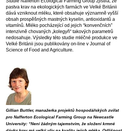
Studie Nafferton Ecological Farming Group zjistila, že
pastva krav na ekologických farmách ve Velké Británii
dává vzniknout mléku, které obsahuje významně vyšší
obsah prospěšných mastných kyselin, antioxidantů a
vitamínů. Mléko pocházející od jejich “konvenčních”
intenzivně chovaných „kolegyň“ takových parametrů
nedosahuje. Výsledky této studie mléčné produkce ve
Velké Británii jsou publikovány on-line v Journal of
Science of Food and Agriculture.
Gillian Buttler, manažerka projektů hospodářských zvířat
pro Nafferton Ecological Farming Group na Newcastle
University: “Není žádným tajemstvím, že složení krmné
dávky krav má velký vliv na kvalitu jejich mléka. Odlišnost