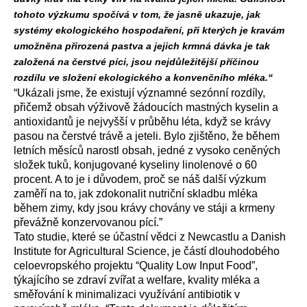
tohoto výzkumu spočívá v tom, že jasně ukazuje, jak
systémy ekologického hospodaření, při kterých je kravám
umožněna přirozená pastva a jejich krmná dávka je tak
založená na čerstvé píci, jsou nejdůležitější příčinou
rozdílu ve složení ekologického a konvenčního mléka.“
“Ukázali jsme, že existují významné sezónní rozdíly,
přičemž obsah výživově žádoucích mastných kyselin a
antioxidantů je nejvyšší v průběhu léta, když se krávy
pasou na čerstvé trávě a jeteli. Bylo zjištěno, že během
letních měsíců narostl obsah, jedné z vysoko ceněných
složek tuků, konjugované kyseliny linolenové o 60
procent. A to je i důvodem, proč se náš další výzkum
zaměří na to, jak zdokonalit nutriční skladbu mléka
během zimy, kdy jsou krávy chovány ve stáji a krmeny
převážně konzervovanou pící.”
Tato studie, které se účastní vědci z Newcastlu a Danish
Institute for Agricultural Science, je částí dlouhodobého
celoevropského projektu “Quality Low Input Food”,
týkajícího se zdraví zvířat a welfare, kvality mléka a
směřování k minimalizaci využívání antibiotik v