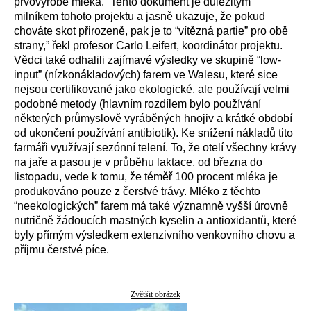
prvovýrobě mléka. “Tento dokument je důležitým
milníkem tohoto projektu a jasně ukazuje, že pokud
chováte skot přirozeně, pak je to “vítězná partie” pro obě
strany,” řekl profesor Carlo Leifert, koordinátor projektu.
Vědci také odhalili zajímavé výsledky ve skupině “low-
input” (nízkonákladových) farem ve Walesu, které sice
nejsou certifikované jako ekologické, ale používají velmi
podobné metody (hlavním rozdílem bylo používání
některých průmyslově vyráběných hnojiv a krátké období
od ukončení používání antibiotik). Ke snížení nákladů tito
farmáři využívají sezónní telení. To, že otelí všechny krávy
na jaře a pasou je v průběhu laktace, od března do
listopadu, vede k tomu, že téměř 100 procent mléka je
produkováno pouze z čerstvé trávy. Mléko z těchto
“neekologických” farem má také významně vyšší úrovně
nutričně žádoucích mastných kyselin a antioxidantů, které
byly přímým výsledkem extenzivního venkovního chovu a
příjmu čerstvé píce.
Zvětšit obrázek