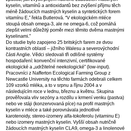
kyselin, vitamínů a antioxidantů bez zvýšení příjmu těch
méně žádoucích mastných kyselin a syntetických forem
vitamínu E,” řekla Butlerová. “V ekologickém mléce
stoupá obsah omega-3, ale ne omega-6, což pomáhá
zlepšit velmi důležitý poměr mezi těmito dvěma mastnými
kyselinami.”
Do studie bylo zapojeno 25 britských farem ze dvou
kontrastních oblastí – jižního Walesu a severovýchodní
části Anglie. Vědci sledovali tři odlišné systémy
hospodaření: konvenční intenzivní, certifikované
ekologické a „udržitelné neekologické” (low-input).
Pracovníci z Nafferton Ecological Farming Group z
Newcastle University na těchto farmách odebrali celkem
109 vzorků mléka, a to v srpnu a říjnu 2004 a v
následujícím roce v lednu, březnu a květnu. Skupina
prověřovala vliv sezóny a rozdílu v krmení venku (pastva)
nebo ve stáji (konzervovaná píce) na profil mastných
kyselin v mléce a také porovnávala jednotlivé
karotenoidy, stereo-izomery alfa-tokoferolu (vitaminu E)
nebo izomery mastných kyselin. Vyšší obsah nutričně
žádoucích mastných kyselin CLA9, omega-3 a linolenové