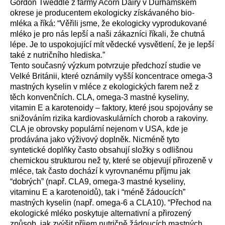
Gordon Tweddle z farmy Acorn Dairy v Durhamském
okrese je producentem ekologicky získávaného bio-
mléka a říká: “Věřili jsme, že ekologicky vyprodukované
mléko je pro nás lepší a naši zákazníci říkali, že chutná
lépe. Je to uspokojující mít vědecké vysvětlení, že je lepší
také z nutričního hlediska.”
Tento současný výzkum potvrzuje předchozí studie ve
Velké Británii, které oznámily vyšší koncentrace omega-3
mastných kyselin v mléce z ekologických farem než z
těch konvenčních. CLA, omega-3 mastné kyseliny,
vitamin E a karotenoidy – faktory, které jsou spojovány se
snižováním rizika kardiovaskulárních chorob a rakoviny.
CLA je obrovsky populární nejenom v USA, kde je
prodávána jako výživový doplněk. Nicméně tyto
syntetické doplňky často obsahují složky s odlišnou
chemickou strukturou než ty, které se objevují přirozeně v
mléce, tak často dochází k vyrovnanému příjmu jak
“dobrých” (např. CLA9, omega-3 mastné kyseliny,
vitaminu E a karotenoidů), tak i “méně žádoucích”
mastných kyselin (např. omega-6 a CLA10). “Přechod na
ekologické mléko poskytuje alternativní a přirozený
způsob, jak zvýšit příjem nutričně žádoucích mastných