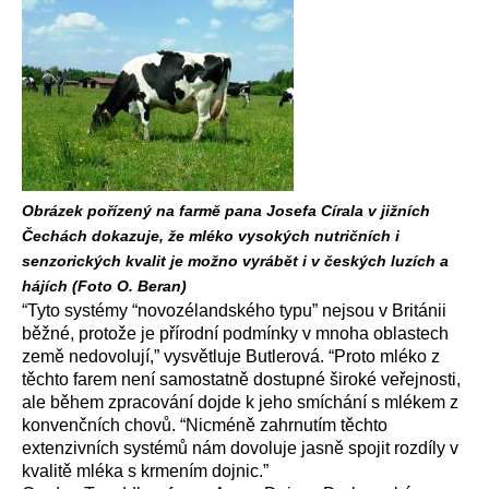
Obrázek pořízený na farmě pana Josefa Círala v jižních
Čechách dokazuje, že mléko vysokých nutričních i
senzorických kvalit je možno vyrábět i v českých luzích a
hájích (Foto O. Beran)
“Tyto systémy “novozélandského typu” nejsou v Británii
běžné, protože je přírodní podmínky v mnoha oblastech
země nedovolují,” vysvětluje Butlerová. “Proto mléko z
těchto farem není samostatně dostupné široké veřejnosti,
ale během zpracování dojde k jeho smíchání s mlékem z
konvenčních chovů. “Nicméně zahrnutím těchto
extenzivních systémů nám dovoluje jasně spojit rozdíly v
kvalitě mléka s krmením dojnic.”