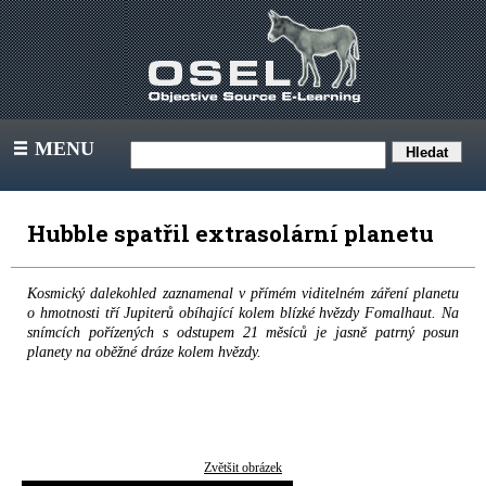
MENU
III
Hubble spatřil extrasolární planetu
Kosmický dalekohled zaznamenal v přímém viditelném záření planetu
o hmotnosti tří Jupiterů obíhající kolem blízké hvězdy Fomalhaut. Na
snímcích pořízených s odstupem 21 měsíců je jasně patrný posun
planety na oběžné dráze kolem hvězdy.
Zvětšit obrázek