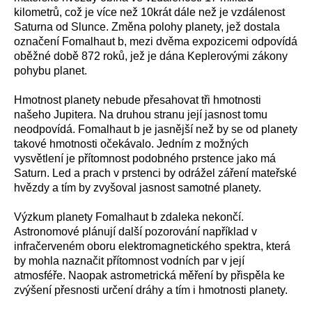
kilometrů, což je více než 10krát dále než je vzdálenost
Saturna od Slunce. Změna polohy planety, jež dostala
označení Fomalhaut b, mezi dvěma expozicemi odpovídá
oběžné době 872 roků, jež je dána Keplerovými zákony
pohybu planet.
Hmotnost planety nebude přesahovat tři hmotnosti
našeho Jupitera. Na druhou stranu její jasnost tomu
neodpovídá. Fomalhaut b je jasnější než by se od planety
takové hmotnosti očekávalo. Jedním z možných
vysvětlení je přítomnost podobného prstence jako má
Saturn. Led a prach v prstenci by odrážel záření mateřské
hvězdy a tím by zvyšoval jasnost samotné planety.
Výzkum planety Fomalhaut b zdaleka nekončí.
Astronomové plánují další pozorování například v
infračerveném oboru elektromagnetického spektra, která
by mohla naznačit přítomnost vodních par v její
atmosféře. Naopak astrometrická měření by přispěla ke
zvýšení přesnosti určení dráhy a tím i hmotnosti planety.