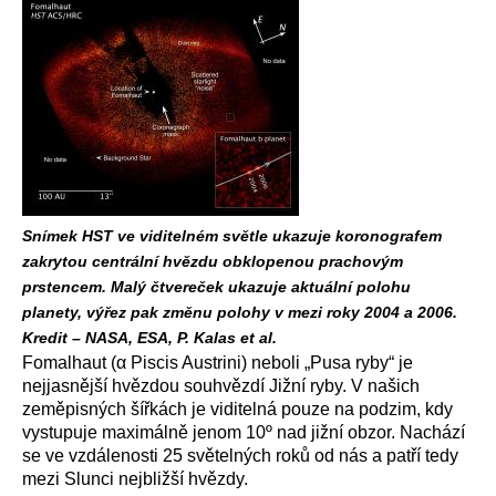
Snímek HST ve viditelném světle ukazuje koronografem
zakrytou centrální hvězdu obklopenou prachovým
prstencem. Malý čtvereček ukazuje aktuální polohu
planety, výřez pak změnu polohy v mezi roky 2004 a 2006.
Kredit – NASA, ESA, P. Kalas et al.
Fomalhaut (α Piscis Austrini) neboli „Pusa ryby“ je
nejjasnější hvězdou souhvězdí Jižní ryby. V našich
zeměpisných šířkách je viditelná pouze na podzim, kdy
vystupuje maximálně jenom 10º nad jižní obzor. Nachází
se ve vzdálenosti 25 světelných roků od nás a patří tedy
mezi Slunci nejbližší hvězdy.