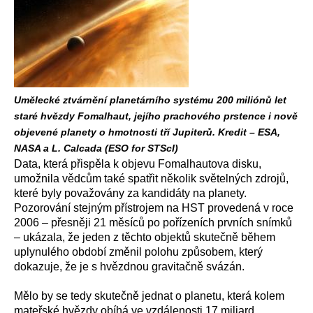
Umělecké ztvárnění planetárního systému 200 miliónů let
staré hvězdy Fomalhaut, jejího prachového prstence i nově
objevené planety o hmotnosti tří Jupiterů. Kredit – ESA,
NASA a L. Calcada (ESO for STScI)
Data, která přispěla k objevu Fomalhautova disku,
umožnila vědcům také spatřit několik světelných zdrojů,
které byly považovány za kandidáty na planety.
Pozorování stejným přístrojem na HST provedená v roce
2006 – přesněji 21 měsíců po pořízeních prvních snímků
– ukázala, že jeden z těchto objektů skutečně během
uplynulého období změnil polohu způsobem, který
dokazuje, že je s hvězdnou gravitačně svázán.
Mělo by se tedy skutečně jednat o planetu, která kolem
mateřské hvězdy obíhá ve vzdálenosti 17 miliard