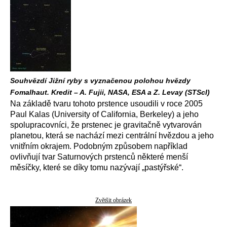
Souhvězdí Jižní ryby s vyznačenou polohou hvězdy
Fomalhaut. Kredit – A. Fujii, NASA, ESA a Z. Levay (STScI)
Na základě tvaru tohoto prstence usoudili v roce 2005
Paul Kalas (University of California, Berkeley) a jeho
spolupracovníci, že prstenec je gravitačně vytvarován
planetou, která se nachází mezi centrální hvězdou a jeho
vnitřním okrajem. Podobným způsobem například
ovlivňují tvar Saturnových prstenců některé menší
měsíčky, které se díky tomu nazývají „pastýřské“.
Zvětšit obrázek