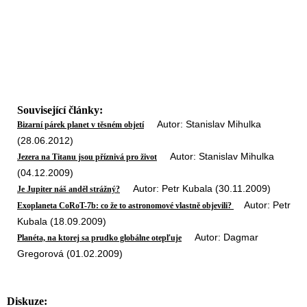
Související články:
Autor: Stanislav Mihulka
Bizarní párek planet v těsném objetí
(28.06.2012)
Autor: Stanislav Mihulka
Jezera na Titanu jsou příznivá pro život
(04.12.2009)
Autor: Petr Kubala (30.11.2009)
Je Jupiter náš anděl strážný?
Autor: Petr
Exoplaneta CoRoT-7b: co že to astronomové vlastně objevili?
Kubala (18.09.2009)
Autor: Dagmar
Planéta, na ktorej sa prudko globálne otepľuje
Gregorová (01.02.2009)
Diskuze: