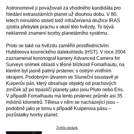
Astronomové ji považovali za vhodného kandidáta pro
hledání extrasolárních planet už dlouhou dobu. V 80.
letech minulého století totiž infračervená družice IRAS
zjistila přebytek prachu v okolí této hvězdy. To bývá
neklamné znamení tvorby planetárního systému.
Proto se také na hvězdu zaměřili prostřednictvím
Hubbleova kosmického dalekohledu (HST). V roce 2004
zaznamenal koronograf kamery Advanced Camera for
Surveys snímek oblasti v těsné blízkosti Fomalhautu, na
kterém byl jasně patrný prstenec s ostrým vnitřním
okrajem. Podobným útvarem ve Sluneční soustavě je
Kuiperův pás, který obsahuje objekty od prachových
zrníček až po trpasličí planety jako jsou Pluto nebo Eris.
V případě Fomalhautu má tento prstenec průměr asi 35
miliónů kilometrů. Tělesa v něm se nacházející jsou –
podobně jako je tomu v případě Kuiperova pásu –
pozůstatky tvorby planet.
Zvětšit obrázek