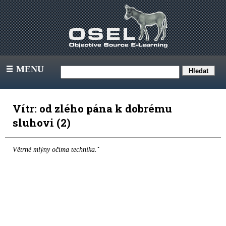
MENU
III
Vítr: od zlého pána k dobrému
sluhovi (2)
Větrné mlýny očima technika.ˇ