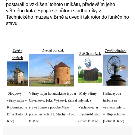
postarali o vzkříšení tohoto unikátu, především jeho
větrného kola. Spojili se přitom s odborníky z
Technického muzea v Brně a uvedli tak rotor do funkčního
stavu.
Zvětšit obrázek
Zvětšit
Zvětšit obrázek
Zvětšit obrázek
obrázek
Sloupový
Větrný mlýn holandského typu u
Malý větrný
Halladayova
větrný mlýn v
Chvalkovic (okr. Vyškov). Zahrál
mlýnek z
turbina na
Kloboukách u
si i ve filmové podobě Máje
Václavovic u
větrném mlýnu
Brna (Foto: B.
podle básně K. H. Máchy (Foto:
Frýdku-Místku
v Ruprechtově
Koč)
B. Koč)
(Foto: B. Koč)
(Foto: B. Koč)