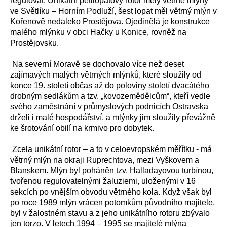
regulovat. Unikátní pětilopatový rotor měly větrné mlýny
ve Světlíku – Horním Podluží, šest lopat měl větrný mlýn v
Kořenově nedaleko Prostějova. Ojedinělá je konstrukce
malého mlýnku v obci Hačky u Konice, rovněž na
Prostějovsku.
Na severní Moravě se dochovalo více než deset
zajímavých malých větrných mlýnků, které sloužily od
konce 19. století občas až do poloviny století dvacátého
drobným sedlákům a tzv. „kovozemědělcům“, kteří vedle
svého zaměstnání v průmyslových podnicích Ostravska
drželi i malé hospodářství, a mlýnky jim sloužily převážně
ke šrotování obilí na krmivo pro dobytek.
Zcela unikátní rotor – a to v celoevropském měřítku - má
větrný mlýn na okraji Ruprechtova, mezi Vyškovem a
Blanskem. Mlýn byl poháněn tzv. Halladayovou turbínou,
tvořenou regulovatelnými žaluziemi, uloženými v 16
sekcích po vnějším obvodu větrného kola. Když však byl
po roce 1989 mlýn vrácen potomkům původního majitele,
byl v žalostném stavu a z jeho unikátního rotoru zbývalo
jen torzo. V letech 1994 – 1995 se majitelé mlýna