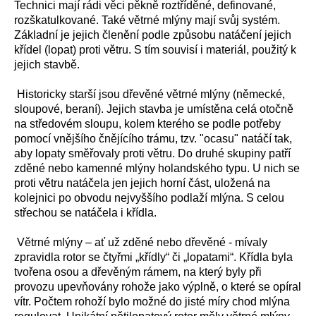
Technici mají rádi věci pěkně roztříděné, definované,
rozškatulkované. Také větrné mlýny mají svůj systém.
Základní je jejich členění podle způsobu natáčení jejich
křídel (lopat) proti větru. S tím souvisí i materiál, použitý k
jejich stavbě.
Historicky starší jsou dřevěné větrné mlýny (německé,
sloupové, beraní). Jejich stavba je umístěna celá otočně
na středovém sloupu, kolem kterého se podle potřeby
pomocí vnějšího čnějícího trámu, tzv. "ocasu" natáčí tak,
aby lopaty směřovaly proti větru. Do druhé skupiny patří
zděné nebo kamenné mlýny holandského typu. U nich se
proti větru natáčela jen jejich horní část, uložená na
kolejnici po obvodu nejvyššího podlaží mlýna. S celou
střechou se natáčela i křídla.
Větrné mlýny – ať už zděné nebo dřevěné - mívaly
zpravidla rotor se čtyřmi „křídly“ či „lopatami“. Křídla byla
tvořena osou a dřevěným rámem, na který byly při
provozu upevňovány rohože jako výplně, o které se opíral
vítr. Počtem rohoží bylo možné do jisté míry chod mlýna