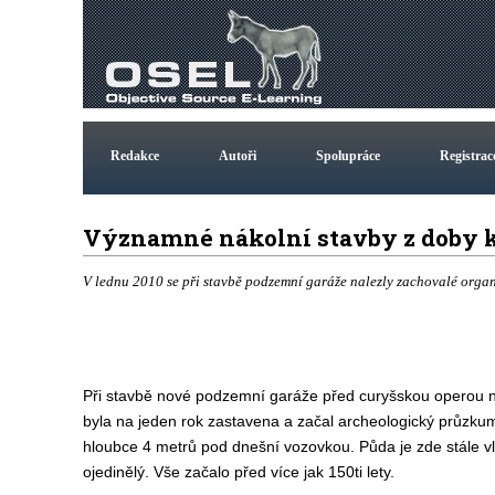
Redakce
Autoři
Spolupráce
Registrac
Významné nákolní stavby z doby
V lednu 2010 se při stavbě podzemní garáže nalezly zachovalé orga
Při stavbě nové podzemní garáže před curyšskou operou naraz
byla na jeden rok zastavena a začal archeologický průzkum
hloubce 4 metrů pod dnešní vozovkou. Půda je zde stále v
ojedinělý. Vše začalo před více jak 150ti lety.