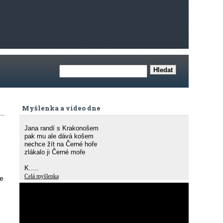
Myšlenka a video dne
Jana randí s Krakonošem
pak mu ale dává košem
nechce žít na Černé hoře
zlákalo ji Černé moře
K.....
Celá myšlenka
že