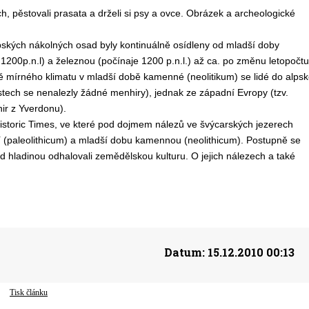
h, pěstovali prasata a drželi si psy a ovce. Obrázek a archeologické
pských nákolných osad byly kontinuálně osídleny od mladší doby
1200p.n.l) a železnou (počínaje 1200 p.n.l.) až ca. po změnu letopočtu
ě mírného klimatu v mladší době kamenné (neolitikum) se lidé do alpsk
astech se nenalezly žádné menhiry), jednak ze západní Evropy (tzv.
ir z Yverdonu).
istoric Times, ve které pod dojmem nálezů ve švýcarských jezerech
 (paleolithicum) a mladší dobu kamennou (neolithicum). Postupně se
d hladinou odhalovali zemědělskou kulturu. O jejich nálezech a také
Datum:
15.12.2010 00:13
Tisk článku