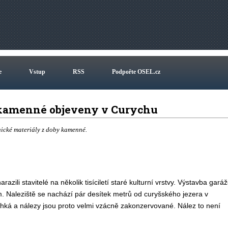
e
Vstup
RSS
Podpořte OSEL.cz
 kamenné objeveny v Curychu
nické materiály z doby kamenné.
ili stavitelé na několik tisíciletí staré kulturní vrstvy. Výstavba gará
. Naleziště se nachází pár desítek metrů od curyšského jezera v
lhká a nálezy jsou proto velmi vzácně zakonzervované. Nález to není