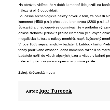
Na obrázku vidíme, že v době kamenné lidé jezdili na koníc
nálezy si plně odpovídají.
Současné archeologické nálezy hovoří o tom, že oblasti al
kamenné (4500 p.n.l) přes dobu bronzovou (2200 p.n.l. až 
Švýcarští archeologové se domnívají, že v průběhu výrazn
oblasti stěhovali jednak z jižního Německa (v cílových obl
megalitická kultura s nálezy menhirů, např. švýcarský menh
V roce 1865 sepsal anglický badatel J. Lubbock knihu Preh
tehdy používané označení doba kamenná rozdělil na starší
badatelé nořili do všech alpských jezer a všude v bahně po
nálezech před curyšskou operou si povíme příště.
Zdroj
: švýcarská media
Igor Tureček
Autor: