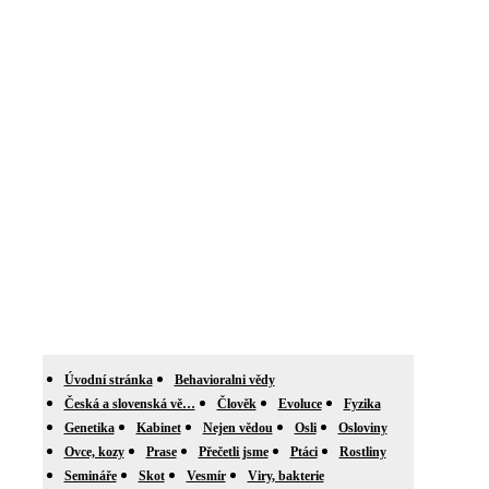
Úvodní stránka
Behavioralni vědy
Česká a slovenská vě…
Člověk
Evoluce
Fyzika
Genetika
Kabinet
Nejen vědou
Osli
Osloviny
Ovce, kozy
Prase
Přečetli jsme
Ptáci
Rostliny
Semináře
Skot
Vesmír
Viry, bakterie