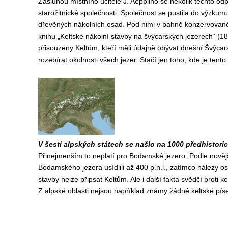
Zásluhou místního učitele J. Aeppliho se několik těchto o
starožitnické společnosti. Společnost se pustila do výzkumu
dřevěných nákolních osad. Pod nimi v bahně konzervované 
knihu „Keltské nákolní stavby na švýcarských jezerech“ (1
přisouzeny Keltům, kteří měli údajně obývat dnešní Švýca
rozebírat okolnosti všech jezer. Stačí jen toho, kde je tento 
V šesti alpských státech se našlo na 1000 předhistori
Přinejmenším to neplatí pro Bodamské jezero. Podle nověj
Bodamského jezera usídlili až 400 p.n.l., zatímco nálezy osa
stavby nelze připsat Keltům. Ale i další fakta svědčí proti k
Z alpské oblasti nejsou například známy žádné keltské pí