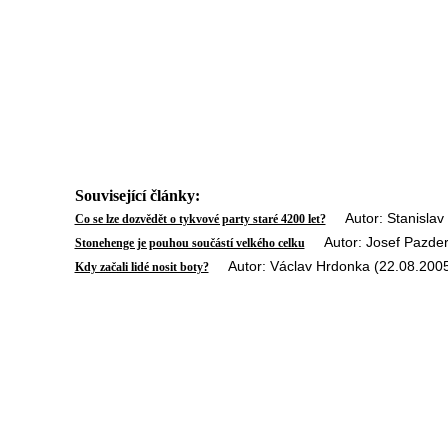
Související články:
Autor: Stanislav 
Co se lze dozvědět o tykvové party staré 4200 let?
Autor: Josef Pazder
Stonehenge je pouhou součástí velkého celku
Autor: Václav Hrdonka (22.08.200
Kdy začali lidé nosit boty?