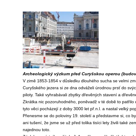
Archeologický výzkum před Curyšskou operou (budova 
V zimě 1853-1854 v důsledku dlouhého sucha se velmi zme
Curyšského jezera si ze dna odváželi úrodnou prsť do svýc
piloty. Také vyhrabávali zbytky dřevěných stavení a dřev
Zkrátka nic pozoruhodného, poněvadž v té době to patřilo 
tyto věci pocházejí z doby 3000 let př.n.l. a nastal velký 
Přenesme se do poloviny 19. století a představme si, co b
ani tušení, že jsme se už před tolika tisíci lety živili také
najednou toto.