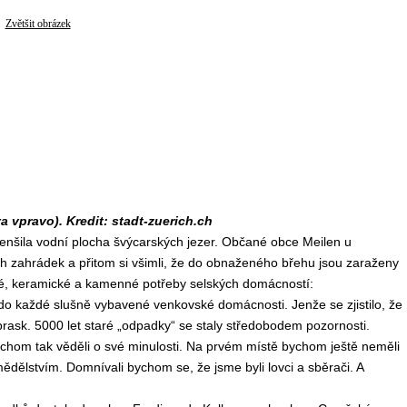
Zvětšit obrázek
vpravo). Kredit: stadt-zuerich.ch
nšila vodní plocha švýcarských jezer. Občané obce Meilen u
h zahrádek a přitom si všimli, že do obnaženého břehu jsou zaraženy
ěné, keramické a kamenné potřeby selských domácností:
do každé slušně vybavené venkovské domácnosti. Jenže se zjistilo, že
poprask. 5000 let staré „odpadky“ se staly středobodem pozornosti.
ychom tak věděli o své minulosti. Na prvém místě bychom ještě neměli
 zemědělstvím. Domnívali bychom se, že jsme byli lovci a sběrači. A