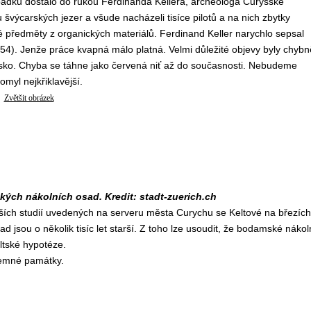
dpadků dostalo do rukou Ferdinanda Kellera, archeologa Curyšské
 švýcarských jezer a všude nacházeli tisíce pilotů a na nich zbytky
předměty z organických materiálů. Ferdinand Keller narychlo sepsal
854). Jenže práce kvapná málo platná. Velmi důležité objevy byly chybn
rsko. Chyba se táhne jako červená niť až do současnosti. Nebudeme
omyl nejkřiklavější.
Zvětšit obrázek
ckých nákolních osad. Kredit: stadt-zuerich.ch
ších studií uvedených na serveru města Curychu se Keltové na březích
d jsou o několik tisíc let starší. Z toho lze usoudit, že bodamské nákol
eltské hypotéze.
semné památky.