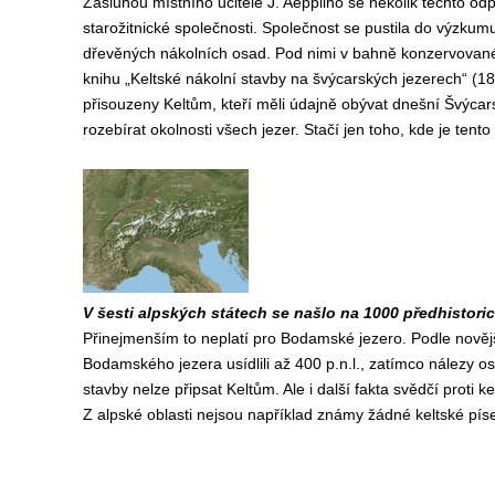
Zásluhou místního učitele J. Aeppliho se několik těchto o
starožitnické společnosti. Společnost se pustila do výzkumu
dřevěných nákolních osad. Pod nimi v bahně konzervované 
knihu „Keltské nákolní stavby na švýcarských jezerech“ (1
přisouzeny Keltům, kteří měli údajně obývat dnešní Švýca
rozebírat okolnosti všech jezer. Stačí jen toho, kde je tento 
V šesti alpských státech se našlo na 1000 předhistori
Přinejmenším to neplatí pro Bodamské jezero. Podle nověj
Bodamského jezera usídlili až 400 p.n.l., zatímco nálezy osa
stavby nelze připsat Keltům. Ale i další fakta svědčí proti k
Z alpské oblasti nejsou například známy žádné keltské pí