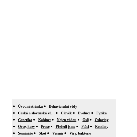
Úvodní stránka
Behavioralni vědy
Česká a slovenská vě…
Člověk
Evoluce
Fyzika
Genetika
Kabinet
Nejen vědou
Osli
Osloviny
Ovce, kozy
Prase
Přečetli jsme
Ptáci
Rostliny
Semináře
Skot
Vesmír
Viry, bakterie