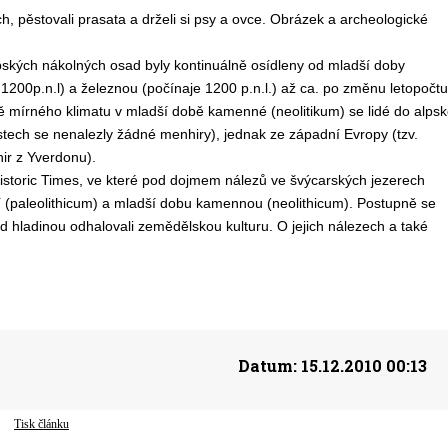
h, pěstovali prasata a drželi si psy a ovce. Obrázek a archeologické
pských nákolných osad byly kontinuálně osídleny od mladší doby
1200p.n.l) a železnou (počínaje 1200 p.n.l.) až ca. po změnu letopočtu
ě mírného klimatu v mladší době kamenné (neolitikum) se lidé do alpsk
astech se nenalezly žádné menhiry), jednak ze západní Evropy (tzv.
ir z Yverdonu).
istoric Times, ve které pod dojmem nálezů ve švýcarských jezerech
 (paleolithicum) a mladší dobu kamennou (neolithicum). Postupně se
d hladinou odhalovali zemědělskou kulturu. O jejich nálezech a také
Datum:
15.12.2010 00:13
Tisk článku