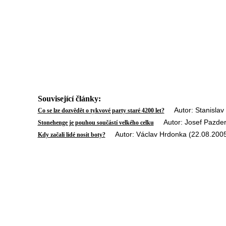
Související články:
Autor: Stanislav 
Co se lze dozvědět o tykvové party staré 4200 let?
Autor: Josef Pazder
Stonehenge je pouhou součástí velkého celku
Autor: Václav Hrdonka (22.08.200
Kdy začali lidé nosit boty?