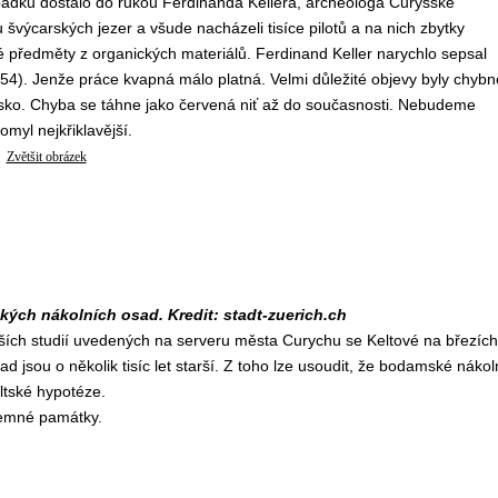
dpadků dostalo do rukou Ferdinanda Kellera, archeologa Curyšské
 švýcarských jezer a všude nacházeli tisíce pilotů a na nich zbytky
předměty z organických materiálů. Ferdinand Keller narychlo sepsal
854). Jenže práce kvapná málo platná. Velmi důležité objevy byly chybn
rsko. Chyba se táhne jako červená niť až do současnosti. Nebudeme
omyl nejkřiklavější.
Zvětšit obrázek
ckých nákolních osad. Kredit: stadt-zuerich.ch
ších studií uvedených na serveru města Curychu se Keltové na březích
d jsou o několik tisíc let starší. Z toho lze usoudit, že bodamské nákol
eltské hypotéze.
semné památky.