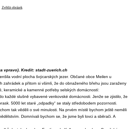
Zvětšit obrázek
vpravo). Kredit: stadt-zuerich.ch
nšila vodní plocha švýcarských jezer. Občané obce Meilen u
h zahrádek a přitom si všimli, že do obnaženého břehu jsou zaraženy
ěné, keramické a kamenné potřeby selských domácností:
do každé slušně vybavené venkovské domácnosti. Jenže se zjistilo, že
poprask. 5000 let staré „odpadky“ se staly středobodem pozornosti.
ychom tak věděli o své minulosti. Na prvém místě bychom ještě neměli
 zemědělstvím. Domnívali bychom se, že jsme byli lovci a sběrači. A