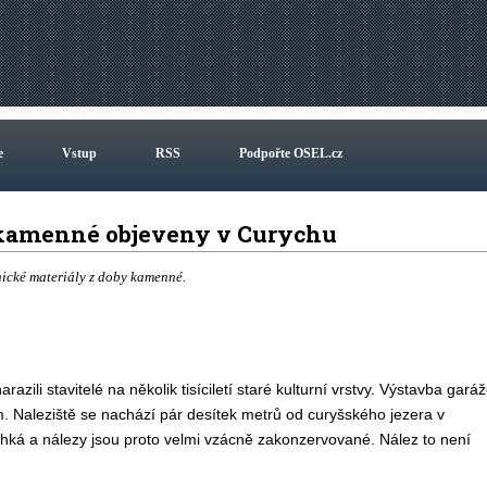
e
Vstup
RSS
Podpořte OSEL.cz
 kamenné objeveny v Curychu
nické materiály z doby kamenné.
ili stavitelé na několik tisíciletí staré kulturní vrstvy. Výstavba gará
. Naleziště se nachází pár desítek metrů od curyšského jezera v
lhká a nálezy jsou proto velmi vzácně zakonzervované. Nález to není