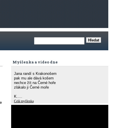
Myšlenka a video dne
Jana randí s Krakonošem
pak mu ale dává košem
nechce žít na Černé hoře
zlákalo ji Černé moře
K.....
Celá myšlenka
že