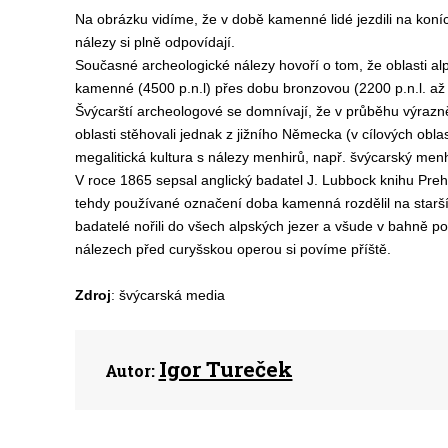
Na obrázku vidíme, že v době kamenné lidé jezdili na koníc
nálezy si plně odpovídají.
Současné archeologické nálezy hovoří o tom, že oblasti al
kamenné (4500 p.n.l) přes dobu bronzovou (2200 p.n.l. až 
Švýcarští archeologové se domnívají, že v průběhu výrazn
oblasti stěhovali jednak z jižního Německa (v cílových obl
megalitická kultura s nálezy menhirů, např. švýcarský menh
V roce 1865 sepsal anglický badatel J. Lubbock knihu Preh
tehdy používané označení doba kamenná rozdělil na starší
badatelé nořili do všech alpských jezer a všude v bahně po
nálezech před curyšskou operou si povíme příště.
Zdroj
: švýcarská media
Igor Tureček
Autor: