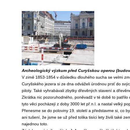
Archeologický výzkum před Curyšskou operou (budova 
V zimě 1853-1854 v důsledku dlouhého sucha se velmi zme
Curyšského jezera si ze dna odváželi úrodnou prsť do svýc
piloty. Také vyhrabávali zbytky dřevěných stavení a dřev
Zkrátka nic pozoruhodného, poněvadž v té době to patřilo 
tyto věci pocházejí z doby 3000 let př.n.l. a nastal velký 
Přenesme se do poloviny 19. století a představme si, co b
ani tušení, že jsme se už před tolika tisíci lety živili také
najednou toto.