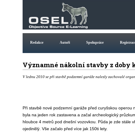
Redakce
Autoři
Spolupráce
Registrac
Významné nákolní stavby z doby
V lednu 2010 se při stavbě podzemní garáže nalezly zachovalé orga
Při stavbě nové podzemní garáže před curyšskou operou naraz
byla na jeden rok zastavena a začal archeologický průzkum
hloubce 4 metrů pod dnešní vozovkou. Půda je zde stále v
ojedinělý. Vše začalo před více jak 150ti lety.